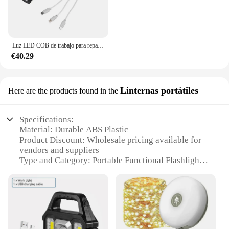
Luz LED COB de trabajo para reparación de coche, linterna de antorcha giratoria de 90 °, lámpara de Camping impermeable, imán, carga USB, gancho
€40.29
Linternas portátiles
Here are the products found in the
Specifications:
Material: Durable ABS Plastic
Product Discount: Wholesale pricing available for
vendors and suppliers
Type and Category: Portable Functional Flashlights
Design and Style: Ergonomic, compact design with
a sleek finish
Usage and Purpose: Ideal for outdoor activities,
emergency situations, and general use
Performance and Property: High-intensity LED
bulbs for bright illumination