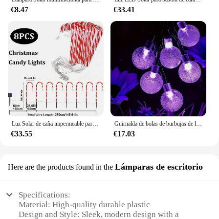
€8.47
€33.41
Luz Solar de caña impermeable para exteriores, 8 funciones, luz de tierra de caramelo de Navidad, decoración de paisaje de jardín, luz de césped
Guirnalda de bolas de burbujas de luz Solar púrpura, 8 funciones, diámetro de 1,7 cm/0,67 pulgadas, luces decorativas para Halloween, 5M /6M, 1 unidad
€33.55
€17.03
Lámparas de escritorio
Here are the products found in the
Specifications:
Material: High-quality durable plastic
Design and Style: Sleek, modern design with a