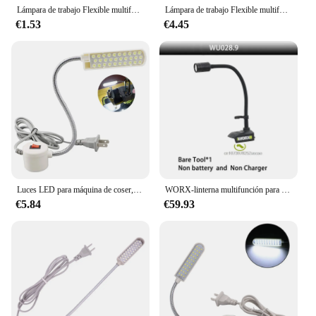
Lámpara de trabajo Flexible multifuncional con imanes para máquina de coser, luces industriales para tornos, prensas de taladro, 30 LED
Lámpara de trabajo Flexible multifuncional para máquina de coser, 30 LED, superbrillante, para banco de trabajo, torno, prensa de taladro, UE, EE. UU.
€1.53
€4.45
Luces LED para máquina de coser, lámpara de trabajo Flexible multifuncional, luz de costura magnética para torno de prensa de taladro, iluminación Industrial
WORX-linterna multifunción para exteriores, luz LED portátil, Universal, Amplia interfaz, Universal, 20V, plataforma de batería verde
€5.84
€59.93