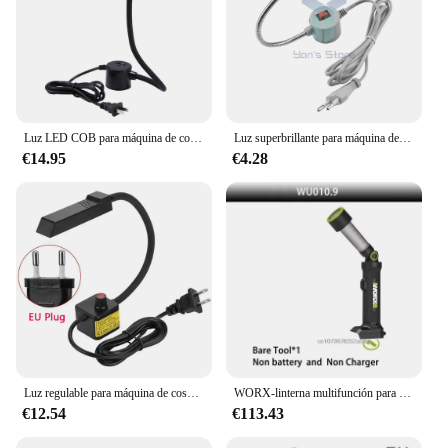
Luz LED COB para máquina de coser, Lámpara de trabajo de brazo de cuello de cisne Flexible multifuncional, con AC85-265V magnética, iluminación Industrial, 8W
Luz superbrillante para máquina de coser, lámpara Flexible multifuncional de 30 LED para banco de trabajo, torno, prensa de taladro
€14.95
€4.28
Luz regulable para máquina de coser, lámpara de trabajo Flexible multifuncional con imán para tornos, prensas de taladro, iluminación Industrial, 30 LED
WORX-linterna multifunción para exteriores, luz LED portátil, interfaz Universal amplia, plataforma de batería verde, 20V, WU010
€12.54
€113.43