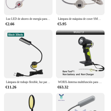
Luz LED de ahorro de energía para máquina de coser, iluminación de trabajo, lámpara de mesa, Lámpara de trabajo multifuncional con imanes para taladro de tornos, 30 LED
Lámpara de máquina de coser SMD2835, lámpara de trabajo Flexible multifuncional con imanes, luces industriales para tornos, prensas de taladro, 30 LED
€2.66
€5.95
Lámpara de trabajo flexible, luz para máquina de coser de tipo LED multifuncional, dispositivo magnético para torno de taladro, ideal para iluminación industrial
WORX-linterna multifunción para exteriores, luz LED portátil, interfaz Universal amplia, plataforma de batería verde, 20V, WU027
€11.26
€63.32