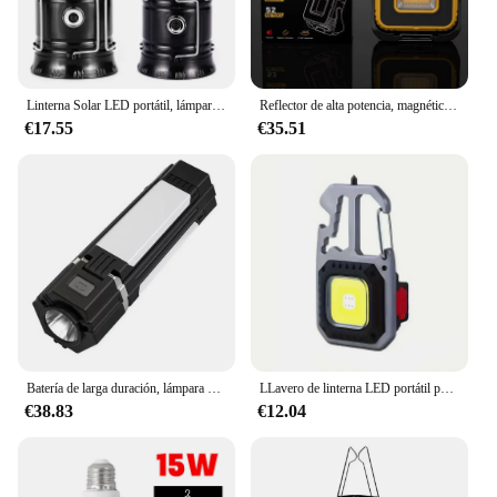
Linterna Solar LED portátil, lámpara de antorcha telescópica multifunción para acampar al aire libre, lámpara de tienda de emergencia, iluminación al aire libre
Reflector de alta potencia, magnética 10000LM recargable de luz de trabajo, giratoria de 360 °, para exteriores, impermeable, multifuncional, para acampar
€17.55
€35.51
Batería de larga duración, lámpara multifuncional para acampar al aire libre, luz de tienda con iluminación, carga, SOS y más
LLavero de linterna LED portátil para acampar, linterna multifuncional recargable, martillo, Abrebotellas
€38.83
€12.04