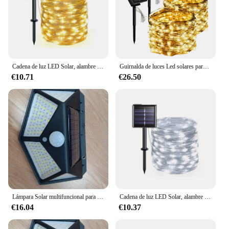
Cadena de luz LED Solar, alambre de cobre, ocho funciones, decoración de patio al aire libre, cadena de luz de Color para el día de Navidad
Guirnalda de luces Led solares para exteriores, iluminación decorativa de ambiente navideño, impermeable IP65, 8 funciones, 7M, 12M, 22M
€10.71
€26.50
Lámpara Solar multifuncional para decoración de jardín al aire libre, luz Led Solar, foco alimentado por luz Solar impermeable con Sensor de movimiento
Cadena de luz LED Solar, alambre de cobre, ocho funciones, decoración de patio al aire libre, cadena de luz de Color para el día de Navidad
€16.04
€10.37