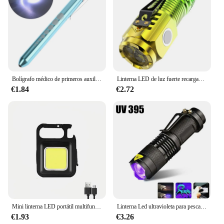
Bolígrafo médico de primeros auxilios, luz Led, linterna de inspección de trabajo, linterna, función de emergencia, decoración de iluminación para fiestas
Linterna LED de luz fuerte recargable multifuncional para el hogar, Mini linterna portátil de largo alcance para exteriores, luz de Clip de tapa
€1.84
€2.72
Mini linterna LED portátil multifuncional, llavero COB, lámparas de Camping, carga USB, luces de trabajo, pesca al aire libre, senderismo
Linterna Led ultravioleta para pesca y caza, luz UV portátil con función de Zoom, Detector de manchas de orina de mascotas, tarjetas de crédito
€1.93
€3.26