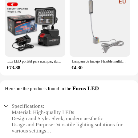
Luz LED portátil para acampar, iluminación de resaltado, mantenimiento de emergencia, luces de trabajo al aire libre recargables multifuncionales
Lámpara de trabajo Flexible multifuncional para máquina de coser, luces industriales para tornos, prensas de taladro, bancos de trabajo, 30 LED, 1 unidad
€73.88
€4.30
Focos LED
Here are the products found in the
Specifications:
Material: High-quality LEDs
Design and Style: Sleek, modern aesthetic
Usage and Purpose: Versatile lighting solutions for
various settings
Performance and Property: Energy-efficient, long-