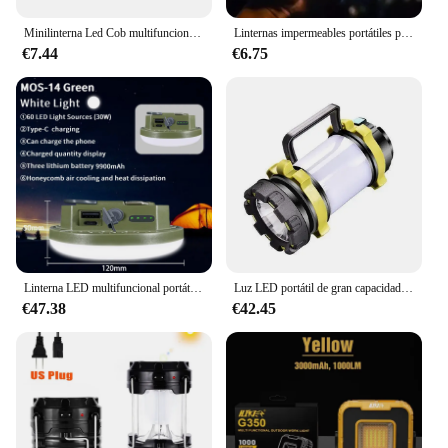
Minilinterna Led Cob multifuncional, Lámpara de trabajo, 500 lúmenes, superbrillante, para exteriores
Linternas impermeables portátiles para acampar, luces de ambiente multifuncionales, regalos para festivales, soporte de lámpara de lujo 38, iluminación al aire libre
€7.44
€6.75
Linterna LED multifuncional portátil recargable, luz de Camping de 9900mAh, mantenimiento de emergencia para pesca y tienda de campaña
Luz LED portátil de gran capacidad, reflector multifuncional de largo alcance para exteriores, iluminación de emergencia de largo alcance
€47.38
€42.45