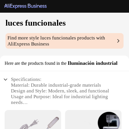
luces funcionales
Find more style
luces funcionales
products with
AliExpress Business
Iluminación industrial
Here are the products found in the
Specifications:
Material: Durable industrial-grade materials
Design and Style: Modern, sleek, and functional
Usage and Purpose: Ideal for industrial lighting
needs
Performance and Property: High-efficiency, long-
lasting illumination
Shape or Size or Weight or Quantity: Available in
sets for a comprehensive lighting solution