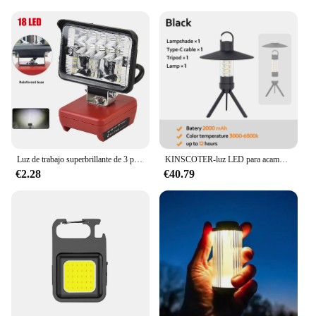
Luz de trabajo superbrillante de 3 pulgadas, foco de antorcha eléctrica portátil, multiusos, 2800LM, 12W, para baterías Milwaukee Lithium M18 20V
KINSCOTER-luz LED para acampar IP54, lámpara de tienda recargable a prueba de agua, linternas multifuncionales portátiles, luces de emergencia para exteriores
€2.28
€40.79