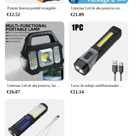
Potente linterna portátil recargable por USB, luz LED Solar con COB, luz de trabajo, carga de 4 engranajes, lámpara de Camping para teléfono móvil
Linternas Led de alta potencia con zoom, linterna de Camping con cuentas de lámpara LED T6, resistente al agua, 4 modos de iluminación, Cargador USB multifunción
€12.52
€21.09
Linternas Led de alta potencia, luz de trabajo recargable para acampar, Luz Portátil multifuncional, carga Solar, 6 modos de iluminación
Luces de trabajo multifuncionales LED linterna magnética batería integrada recargable por USB Luz de Flash portátil antorcha de reparación de Camping
€16.87
€11.14