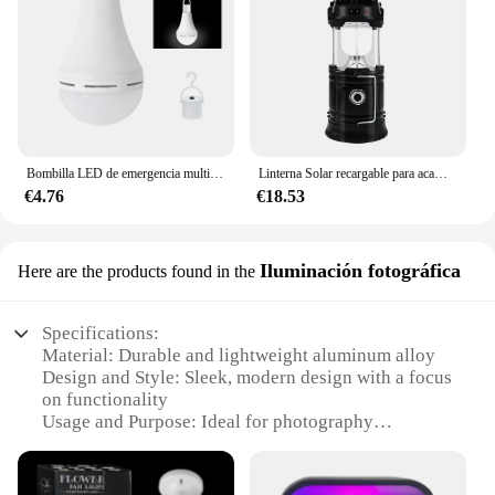
Bombilla LED de emergencia multiusos, luz portátil recargable de mano, 9W, 12W, 15W
Linterna Solar recargable para acampar al aire libre, lámpara Solar multifuncional para el hogar, linterna de emergencia de luz fuerte portátil, 1pc
€4.76
€18.53
Iluminación fotográfica
Here are the products found in the
Specifications:
Material: Durable and lightweight aluminum alloy
Design and Style: Sleek, modern design with a focus
on functionality
Usage and Purpose: Ideal for photography
enthusiasts and professionals
Performance and Property: High-intensity light
output for clear and detailed shots