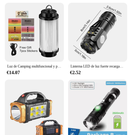
Luz de Camping multifuncional y potente, nueva linterna recargable, Mini LED, luz blanca cálida, 38 Explore Camping al aire libre
Linterna LED de luz fuerte recargable multifuncional para el hogar, Mini linterna portátil de largo alcance para exteriores, luz de Clip de tapa
€14.07
€2.52