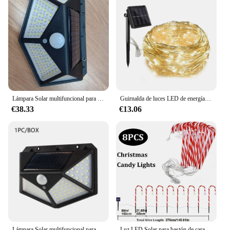
Lámpara Solar multifuncional para decoración de jardín al aire libre, luz Led Solar impermeable, foco alimentado por luz Solar con Sensor de movimiento
Guirnalda de luces LED de energía Solar para exteriores, 8 funciones, lámpara de Navidad, cumpleaños, boda, decoración de árbol de jardín
€38.33
€13.06
Lámpara Solar multifuncional para decoración de jardín al aire libre, luz Led Solar impermeable, foco alimentado por luz Solar con Sensor de movimiento
Luz LED Solar para bastón de caramelo, 8 funciones, impermeable, adecuada para patio y fiesta al aire libre, decoración de Navidad, 5/8 unidades