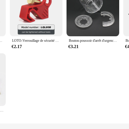
rouillage de sécurité MCB, appareil d'isolation d'énergie dangereuse, mise hors tension lors de l'entretien
LOTO-Verrouillage de sécurité MCB universel, disjoncteur multifonctionnel, nouveau
Bouton-poussoir d'arrêt d'urgence de sécurité transparent, loquet de verrouillage, couvercle d'interrupteur lointain, parfait
€2.17
€3.21
€
Serrures Loto de sécurité colorées, cylindre en cuivre, cadenas à manille en acier, dispositif de verrouillage industriel, 25mm