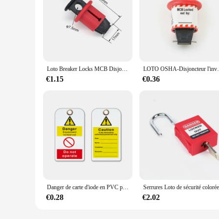
Loto Breaker Locks MCB Disjoncteur, Lockout Device, Electric Lockout, Miniature Breaker, Air Switch
LOTO OSHA-Disjoncteur l'inventaire, dispositif de ver
€1.15
€0.36
Danger de carte d'iode en PVC pour les pommes de terre sûres, ne pas utiliser, marque de verrouillage, non perfecemballages, signature, avertissement LOTO, note d'avis
€0.28
€2.02