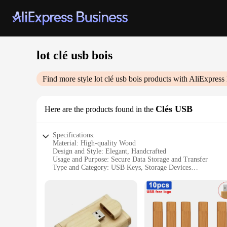
lot clé usb bois
Find more style
lot clé usb bois
products with AliExpress
Clés USB
Here are the products found in the
Specifications:
Material: High-quality Wood
Design and Style: Elegant, Handcrafted
Usage and Purpose: Secure Data Storage and Transfer
Type and Category: USB Keys, Storage Devices
Performance and Property: Durable, Fast Data Transfer
Quantity: Available in Sets
Features:
**Elegant Craftsmanship and Durability**
The lot clé usb bois is a unique blend of elegance and durab
grain are visible, making each key a distinctive accessory. Th