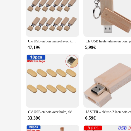
Clé USB en bois naturel avec logo personnalisé gratuit, clé USB d'affaires, retournement, 4 Go, 8 Go, 16 Go, 32 Go, 64 Go, 20 pièces par lot
47,19€
5,99€
Clé USB en bois avec boîte, clé USB 2.0, clé USB, 4 Go, 8 Go, 16 Go, 32 Go, 64 Go, cadeau gratuit, lot de 10 pièces
33,39€
6,59€