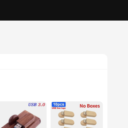
natural charm to your digital life. The wood's texture and
g it ideal for both personal and professional use.