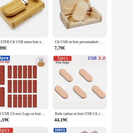
JASTER-Clé USB naren bois avec logo personnalisé gratuit, clé USB 128, clé USB 2.0, boîte de 64 Go, photographie, cadeau de mariage, 1PC
Clé USB en bois personnalisée pour photographie, clé USB, clé USB haute vitesse, disque U, cadeau, 128 Go, 64 Go, 32 Go, 16 Go, 8 Go
,89€
7,79€
Clé USB 2.0 avec Logo en bois gratuit, 4/8/16/32/64 go, vente en gros, pour mariage, lot de 20 pièces
Boîte cadeau en bois USB 3.0, clé USB, capacité réelle, haute vitesse, clé USB, logo personnalisé gratuit, disque U de mariage, 64G, lot de 5 pièces
1,19€
44,19€