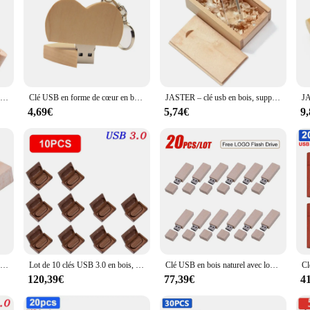
Clé USB haute vitesse en bois, porte-clés gratuit, clé USB en bois, capacité réelle, 64 Go, 32 Go, disque U, cadeaux 16 Go, 128 Go
Clé USB en forme de cœur en bois, clé USB 2.0, clé USB, 64 Go, 32 Go, 16 Go, 8 Go, 4 Go, disque U, photographie, cadeaux de mariage
JASTER – clé usb en bois, support à mémoire de 4GB, 8GB, 16GB, 32GB, 64GB, cadeau de mariage
4,69€
5,74€
9
JASTER – clé usb 2.0 en bois créative, 5 couleurs, 4/8/16/32/64 go, logo personnalisé gratuit, stockage externe, promotion
Lot de 10 clés USB 3.0 en bois, support à mémoire de 64 go 128 go 32 go, LOGO gratuit, pour photographie, cadeaux de mariage, haute vitesse, USB 3.0
Clé USB en bois naturel avec logo personnalisé gratuit, clé USB d'affaires, retournement, 4 Go, 8 Go, 16 Go, 32 Go, 64 Go, 20 pièces par lot
120,39€
77,39€
4