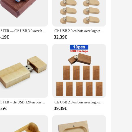
t key to suit your storage needs. Whether you're looking to
style and functionality in their storage solutions.
JASTER — Clé USB 3.0 avec boîte personnalisables avec logo, 8/16/32/64 go, transfert rapide des données, disque amovible
Clé USB 2.0 en bois avec logo personnalisé gratuit, clé USB, clé USB, 4 Go, 8 Go, 16 Go, 32 Go, 64 Go, cadeau, 10 pièces par lot
s. The keys are available in sets, making them an attractive
 resellers. With their elegant design and practical features,
6,19€
32,39€
JASTER – clé USB 128 en bois personnalisable gratuitement, support à mémoire de 4GB 8GB 16GB 32GB 64GB 2.0 GB, cadeau de mariage
Clé USB 2.0 en bois avec logo personnalisé, clé USB gratuite, 4 Go, 8 Go, 16 Go, 32 Go, clé USB, cadeau de photographie en bois exquis, 10 pièces/lot
,55€
39,39€