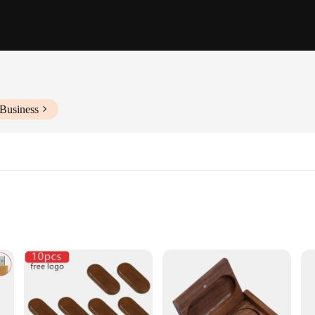
 Business
ility. Each key is meticulously crafted from premium wood, offering a touch of 
e robust design ensures that your data is securely stored and transferred, makin