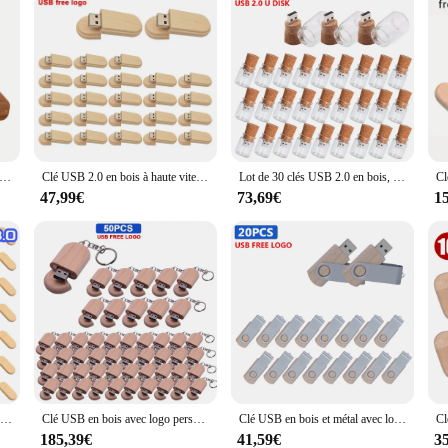
B en bois avec logo personnalisé gratuit, clé USB rotative, disque U, photographie, cadeau de mariage, 8 Go, 16 Go, 32 Go, 64 Go, lot de 5 pièces
Clé USB 2.0 en bois à haute vitesse, 4/16/32/64 go, 20 pcs/lot, lecteur Flash créatif avec Logo gratuit pour mariage
Lot de 30 clés USB 2.0 en bois, 16/32/64 Go, nouvelle collection, accessoires de mémoire
47,99€
73,69€
1
Clé USB 3.0 en bois avec logo personnalisé gratuit, clé USB en bois, clé USB de mariage, clé USB en bois, cadeau de photographie, 4 Go, 16 Go, 8 Go, 64 Go, 50 pièces par lot
Clé USB en bois avec logo personnalisé gratuit, clé USB 2.0, clé USB, disque U, cadeau de photographie, 4 Go, 8 Go, 16 Go, 32 Go, 64 Go, 50 pièces par lot
Clé USB en bois et métal avec logo personnalisé gratuit, clé USB 2.0, disque U, 4 Go, 8 Go, 16 Go, 32 Go, 64 Go, 128 Go, cadeau de mariage, 10 pièces, 20 pièces, 30 pièces, lot
185,39€
41,59€
3