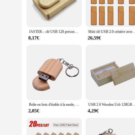
**Versatile and Convenient Storage Solutions**
These USB keys are not just about aesthetics; they are design
store important documents, photos, or music, these USB keys 
**Ideal for Wholesale and Suppliers**
JASTER – clé USB 128 personnalisée avec Logo en bois, 2.0 go, 4 go, 8 go, 16 go, 32 go, 64 go, cadeau de mariage
Mini clé USB 2.0 créative avec Logo en b
The lot clé usb bois is an excellent choice for wholesalers a
option for retailers. The durable construction and fast data t
8,17€
26,59€
these USB keys are sure to be a hit with anyone in need of se
Boîte en bois d'érable à la mode, clé USB, clé USB, clé USB, cadeau de mémoire de mariage, album, 4 Go, 8 Go, 16 Go, 32 Go, 2.0
USB 2.0 Wooden Usb 128GB USB Flash Drive Pendrive 4GB 8GB 16G
2,05€
4,29€