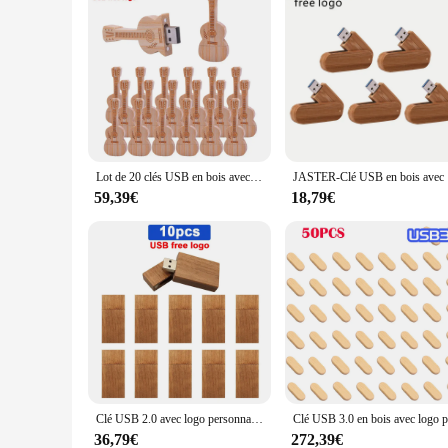
Lot de 20 clés USB en bois avec logo gratuit, disque du procureur, 4 Go, 8 Go, 16 Go, 32 Go, 64 Go, 128 Go, cadeaux musicaux
JASTER-Clé US
59,39€
18,79€
Clé USB 2.0 avec logo personnalisé gratuit, clé USB, bois exquis, photographie de mariage, 4 Go, 8 Go, 16 Go, 32 Go, 10 pièces/lot
36,79€
272,39€