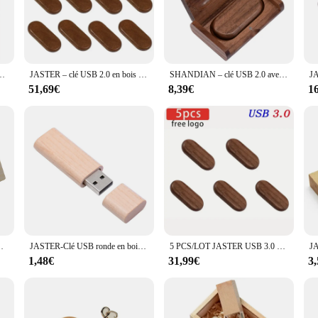
ed for practicality. With a variety of sizes available, you can choose the perfec
provide ample space. The lot clé usb bois is perfect for anyone who values both 
ois, 4/8/16/32/64 go, petit cadeau gratuit, 10 pièces/lot
JASTER – clé USB 2.0 en bois avec LOGO personnalisable, 4/8/16/32/64/128 go, cadeau de mariage, 10 pcs/Lot
SHANDIAN – clé USB 2.0 avec LOGO + boîte, 4 go, 16 go, 32 go, 64 go, lecteur Flash, cadeau de photographie de mariage, disque U
nd suppliers looking to offer a unique and high-quality product to their customer
ransfer capabilities make these USB keys a reliable choice for both end-users and
51,69€
8,39€
1
cure and stylish storage solutions.
B 32GB 64GB Memory Stick for Gift Flash Disk
JASTER-Clé USB ronde en bois avec logo personnalisé, clé USB 2.0, clé JOPen gratuite, 8 Go, 16 Go, 32 Go, 64 Go, créativité, cadeau de mariage
5 PCS/LOT JASTER USB 3.0 En Bois USB + Boîte Stylo lecteur 4GB 16GB 32GB 64GB CLÉ USB Clé USB clé USB 1PCS logo personnalisé Gratuit
1,48€
31,99€
3