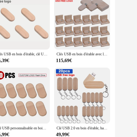
Clés USB en bois d'érable, clé USB, logo gratuit, photographie, cadeau en bois, capacité réelle, 64 Go, 32 Go, 16 Go, disque U, 5 pièces par lot
Clés USB en bois d'érable avec logo personnalisé, clé USB, photographie, cadeaux de mariage, 8 Go, 16 Go, 32 Go, 64 Go, album, lot de 20 pièces
5,39€
115,69€
Clé USB personnalisable en bois de bambou, 4/16/32/64 go, logo gratuit, 10 unités/lot
Clé USB 2.0 en bois d'érable, haute vitesse, clé USB, 64 Go, 32 Go, 16 Go, 8 Go, 4 Go, qualité supérieure, cadeaux de photographie, logo gratuit, lot de 20 pièces
5,99€
49,99€