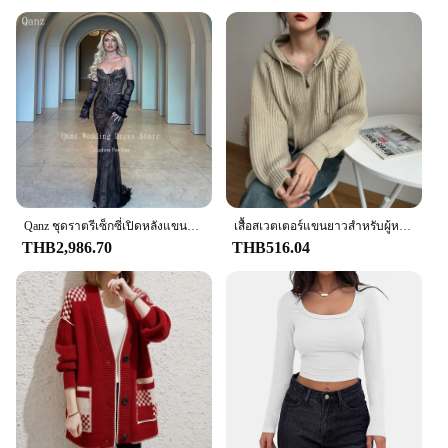
settings. Its versatility extends beyond its aesthetic
appeal, as it is also available for wholesale and
vendor purchases, making it an excellent choice for
retailers looking to expand their evening wear
collection. The set includes all the necessary
accessories, ensuring that you can step out with
confidence and style, ready to make a lasting
impression.
**Tailored for the Modern Woman**
Understanding the needs of the modern woman, this
long dress woman is not just about beauty but also
Qanz ชุดราตรีเซ็กซี่เปิดหลังแขนยาวสีดำนางเงือกชุดลูกไม้เต็มตัวชุดปาร์ตี้กลางคืนหวานใจสำหรับผู้หญิง
เสื้อสเวตเตอร์แขนยาวสำหรับผู้หญิงเสื้อนอกลำลองสไตล์เกาหลีเสื้อสเวตเตอร์ถักมีซิปเก๋ไก๋แฟชั่นผู้หญิง atasan Bahan rajut จัมเปอร์มีฮู้ดผู้หญิง
about practicality. The comfortable fit and durable
THB2,986.70
THB516.04
construction ensure that you can move with ease,
while the design remains timeless and elegant. The
long dress woman is a versatile addition to any
wardrobe, offering the perfect blend of
sophistication and functionality for any woman
looking to make a statement at her next formal
event.