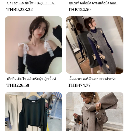
ขายร้อนแฟชั่นใหม่ Big COLLAR คุณภาพสูงหนาเสื้อขนสัตว์ธรรมชาติฤดูหนาวขนสุนัขจิ้งจอกจริงความยาว 70-100-110 ซม.ยาวเสื้อ
ชุด2แพ็คเสื้อยืดครอปเสื้อยืดคอกลมทึบแขนยาวลำลองสำหรับผู้หญิงสำหรับฤดูใบไม้ผลิและฤดูใบไม้ร่วง
THB9,223.32
THB154.50
เสื้อยืดเปิดไหล่สำหรับผู้หญิงเสื้อท่อนบนแขนยาวเซ็กซี่เข้ารูปสีพื้น
เสื้อสเวตเตอร์ถักแบบยาวสำหรับผู้หญิง, เสื้อกั๊กกระโปรงสำหรับฤดูใบไม้ร่วงฤดูหนาวสไตล์เกาหลีลดอายุเดรสเข้ารูปฤดูใบไม้ผลิสไตล์ใหม่
THB226.59
THB474.77