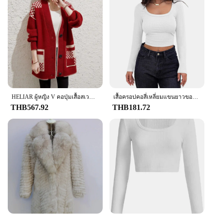
HELIAR ผู้หญิง V คอปุ่มเสื้อสเวตเตอร์ถักลายสก๊อต Patchwork Coat พร้อมกระเป๋าแขนยาวเสื้อลําลองฤดูใบไม้ร่วงฤดูหนาว
เสื้อครอปคอสี่เหลี่ยมแขนยาวของผู้หญิงเสื้อยืดท็อปแบบตัวสั้นลำลอง Y2K เข้ารูป
THB567.92
THB181.72