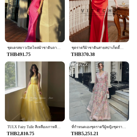
Parts and Accessories: Comes with Accessories to
Complete the Look
Features:
|Vendors|
**Elegant Craftsmanship and Style**
The long dress woman is a testament to the perfect
ชุดเดรสยาวเปิดไหล่ผ้าซาตินจาก Dulzura ชุดเดรสยาวรัดรูปสำหรับผู้หญิงชุดเดรสยาวสำหรับงานวันเกิดสุดหรูหราชุดราตรีฤดูร้อน
ชุดราตรีผ้าซาตินสายสปาเก็ตตี้สำหรับผู้หญิงชุดราตรีชุดกระโปรงลายก้างปลา gaun Panjang pesta บอดี้คอนหรูหรา
blend of elegance and comfort. The dress is crafted
THB491.75
THB370.38
from a premium fabric blend that offers a soft touch
and a flattering drape, ensuring that you look and
feel your best. The sophisticated cut and design of
the dress accentuate your silhouette, making it an
ideal choice for evening events and special
occasions. The attention to detail in the stitching
and tailoring ensures that the dress maintains its
shape and elegance throughout the night.
**Versatile and Functional Fashion**
Whether you're attending a wedding, a gala, or a
high-end social event, this long dress woman is
TULX Fairy Tulle สีเหลืองเกาหลีงานแต่งงานถ่ายภาพชุดสาย O คอชุดราตรีขนาดที่กําหนดเองชุดปาร์ตี้ 2025
ที่กําหนดเองชุดราตรีผู้หญิงชุดราตรีปาร์ตี้โอกาส YPMWZX V คอ A-Line ความยาวกระโปรง Tulle Bespoke ชุด
designed to meet the demands of a variety of formal
THB2,810.75
THB5,251.21