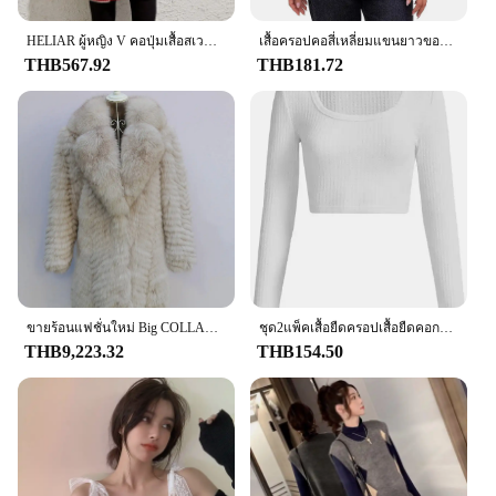
HELIAR ผู้หญิง V คอปุ่มเสื้อสเวตเตอร์ถักลายสก๊อต Patchwork Coat พร้อมกระเป๋าแขนยาวเสื้อลําลองฤดูใบไม้ร่วงฤดูหนาว
เสื้อครอปคอสี่เหลี่ยมแขนยาวของผู้หญิงเสื้อยืดท็อปแบบตัวสั้นลำลอง Y2K เข้ารูป
THB567.92
THB181.72
ขายร้อนแฟชั่นใหม่ Big COLLAR คุณภาพสูงหนาเสื้อขนสัตว์ธรรมชาติฤดูหนาวขนสุนัขจิ้งจอกจริงความยาว 70-100-110 ซม.ยาวเสื้อ
ชุด2แพ็คเสื้อยืดครอปเสื้อยืดคอกลมทึบแขนยาวลำลองสำหรับผู้หญิงสำหรับฤดูใบไม้ผลิและฤดูใบไม้ร่วง
THB9,223.32
THB154.50