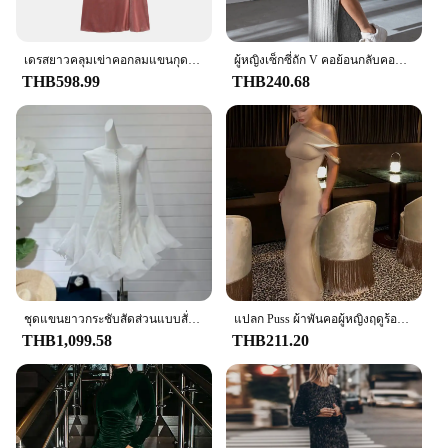
Our long dress woman collection is not just about
style; it's about adaptability. Available in a variety
of sizes and colors, you can find the perfect fit and
hue to match your personal style. The dresses are
เดรสยาวคลุมเข่าคอกลมแขนกุดสำหรับผู้หญิงของมาใหม่ฤดูใบไม้ร่วงและฤดูหนาว2024
ผู้หญิงเซ็กซี่ถัก V คอย้อนกลับคอแยกชุดฤดูใบไม้ร่วงฤดูหนาวแขนยาวยืดหยุ่น Basic Body เสื้อกันหนาว
meticulously crafted to ensure a comfortable fit,
THB598.99
THB240.68
allowing you to move with ease throughout the day
or night. The sophisticated design and performance
properties make these dresses a staple in any
fashion-forward woman's wardrobe.
**For Every Occasion**
Whether you're looking to make a statement at a
wedding or add a touch of elegance to a corporate
event, our long dress woman collection has you
covered. The dresses are designed to enhance your
natural beauty, making you feel confident and
poised. The wholesale availability and support from
ชุดแขนยาวกระชับสัดส่วนแบบสั่งตัดสำหรับผู้หญิงชุดของขวัญผู้ใหญ่สไตล์ฝรั่งเศสกระชับเอวลดอายุสำหรับโอกาสโรแมนติก
แปลก Puss ผ้าพันคอผู้หญิงฤดูร้อนเซ็กซี่ไม่สม่ําเสมอ Sheath Chic ยืด Body-Shape Smooth วันเกิด Party Elegant Bodycon
our vendors and suppliers make it easy for you to
THB1,099.58
THB211.20
find the perfect dress for sale, ensuring that you
look your best at every event. Embrace the grace
and sophistication of our long dress woman
collection and make a lasting impression.