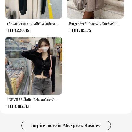
เสื้อฉบับภาษาเกาหลีเปิดไหล่แขนยาวสำหรับผู้หญิง, เสื้อเปิดไหล่แขนยาวคอกลมลำลองสีพื้น
Burgundyเสื้อกันหนาวกับเข็มขัดผ้าพันคอผู้หญิงหลวมแขนยาวเสื้อโค้ทยาวหญิง 2024 ฤดูใบไม้ร่วงฤดูหนาวLady Streetwear
THB220.39
THB785.75
JOEVILU เสื้อยืด Polo คอไม่สม่ำเสมอ CropTop Babes เกาหลี Slim แขนยาว Tee Vintage Gothic Y2k เสื้อผ้าผอมเสื้อ
THB302.33
Inspire more in Aliexpress Business