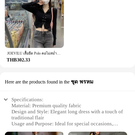
JOEVILU เสื้อยืด Polo คอไม่สม่ำเสมอ CropTop Babes เกาหลี Slim แขนยาว Tee Vintage Gothic Y2k เสื้อผ้าผอมเสื้อ
THB302.33
ชุด พรหม
Here are the products found in the
Specifications:
Material: Premium quality fabric
Design and Style: Elegant long dress with a touch of
traditional flair
Usage and Purpose: Ideal for special occasions,
cultural events, or as a statement piece in your