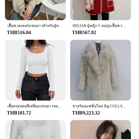
Woman is a must-have.
เสื้อสเวตเตอร์แขนยาวสำหรับผู้หญิงเสื้อนอกลำลองสไตล์เกาหลีเสื้อสเวตเตอร์ถักมีซิปเก๋ไก๋แฟชั่นผู้หญิง atasan Bahan rajut จัมเปอร์มีฮู้ดผู้หญิง
HELIAR ผู้หญิง V คอปุ่มเสื้อสเวตเตอร์ถักลายสก๊อต Patchwork Coat พร้อมกระเป๋าแขนยาวเสื้อลําลองฤดูใบไม้ร่วงฤดูหนาว
THB516.04
THB567.92
เสื้อครอปคอสี่เหลี่ยมแขนยาวของผู้หญิงเสื้อยืดท็อปแบบตัวสั้นลำลอง Y2K เข้ารูป
ขายร้อนแฟชั่นใหม่ Big COLLAR คุณภาพสูงหนาเสื้อขนสัตว์ธรรมชาติฤดูหนาวขนสุนัขจิ้งจอกจริงความยาว 70-100-110 ซม.ยาวเสื้อ
THB181.72
THB9,223.32