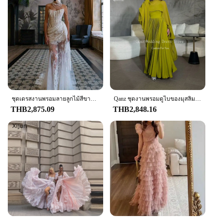
wardrobe
Shape and Size: Available in a range of sizes to fit
diverse body types
Performance and Property: Comfortable to wear
with a soft drape, suitable for all-day wear
Parts and Accessories: Comes with a matching belt
to accentuate the waistline
Features:
**Elegant Craftsmanship and Timeless Design**
The Long Dress Woman is a testament to the fusion
ชุดเดรสงานพรอมลายลูกไม้สีขาวสำหรับพายเรือชุดเดรสปาร์ตี้งานแต่งงานแบบเรียบง่ายไม่มีสายรัดเอว
Qanz ชุดงานพรอมดูไบของมุสลิม, ชุดราตรีหรูเดรสยาวแขนยาวผ้าชีฟองยาวถึงพื้นชุดเดรสออกงานทางการ2024
of traditional elegance and modern sophistication.
THB2,875.09
THB2,848.16
Crafted from premium quality fabric, this dress
offers a soft, comfortable feel that moves gracefully
with you. The intricate design showcases a blend of
cultural motifs and contemporary style, making it a
versatile addition to any wardrobe. Whether you're
attending a cultural event, a wedding, or simply
looking to make a statement, this dress is designed
to turn heads.
**Tailored for Comfort and Style**
Understanding the importance of comfort in