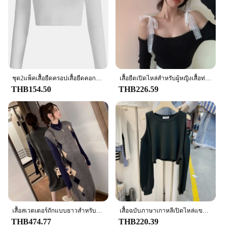
ชุด2แพ็คเสื้อยืดครอปเสื้อยืดคอกลมทึบแขนยาวลำลองสำหรับผู้หญิงสำหรับฤดูใบไม้ผลิและฤดูใบไม้ร่วง
เสื้อยืดเปิดไหล่สำหรับผู้หญิงเสื้อท่อนบนแขนยาวเซ็กซี่เข้ารูปสีพื้น
THB154.50
THB226.59
เสื้อสเวตเตอร์ถักแบบยาวสำหรับผู้หญิง, เสื้อกั๊กกระโปรงสำหรับฤดูใบไม้ร่วงฤดูหนาวสไตล์เกาหลีลดอายุเดรสเข้ารูปฤดูใบไม้ผลิสไตล์ใหม่
เสื้อฉบับภาษาเกาหลีเปิดไหล่แขนยาวสำหรับผู้หญิง, เสื้อเปิดไหล่แขนยาวคอกลมลำลองสีพื้น
THB474.77
THB220.39