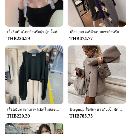
เสื้อยืดเปิดไหล่สำหรับผู้หญิงเสื้อท่อนบนแขนยาวเซ็กซี่เข้ารูปสีพื้น
เสื้อสเวตเตอร์ถักแบบยาวสำหรับผู้หญิง, เสื้อกั๊กกระโปรงสำหรับฤดูใบไม้ร่วงฤดูหนาวสไตล์เกาหลีลดอายุเดรสเข้ารูปฤดูใบไม้ผลิสไตล์ใหม่
THB226.59
THB474.77
เสื้อฉบับภาษาเกาหลีเปิดไหล่แขนยาวสำหรับผู้หญิง, เสื้อเปิดไหล่แขนยาวคอกลมลำลองสีพื้น
Burgundyเสื้อกันหนาวกับเข็มขัดผ้าพันคอผู้หญิงหลวมแขนยาวเสื้อโค้ทยาวหญิง 2024 ฤดูใบไม้ร่วงฤดูหนาวLady Streetwear
THB220.39
THB785.75