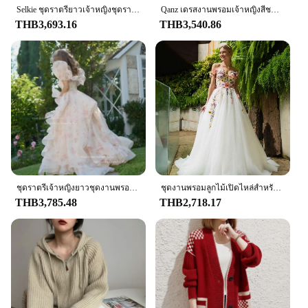
addition to style, the Long Dress Woman is
Selkie ชุดราตรียาวเจ้าหญิงชุดราตรีอย่างเป็นทางการความยาวชั้น Ruffles Ruched พรหมพัฟแขนสำเร็จการศึกษาเดรส
Qanz เดรสงานพรอมเจ้าหญิงสีชมพูสกปรกผ้าทูลล์มีจีบเป็นชั้นๆเดรสยาวสำหรับหรูหราสง่างามตอนเย็นคนดัง2024
designed to fit a variety of body types. The dress's
THB3,693.16
THB3,540.86
shape and size range ensures that you can find the
perfect fit for your silhouette. The soft drape of the
fabric allows for ease of movement, making it an
ideal choice for long hours of wear. The matching
belt included in the set accentuates the waistline,
adding a touch of elegance to the overall look.
**Versatile and Adaptable for Any Occasion**
This long dress woman is not just a garment; it's a
statement of style and culture. It can be worn to a
variety of events, from traditional ceremonies to
modern gatherings. The wholesale availability and
ชุดราตรีเจ้าหญิงยาวชุดงานพรอมชุดเดรสงานพรอมแขนพองแต่งระบายสำหรับชุดเดรสปาร์ตี้วันเกิด
ชุดงานพรอมลูกไม้เปิดไหล่สำหรับดอกไม้ตกแต่งงานแต่งงาน
support from vendors and suppliers make it an
THB3,785.48
THB2,718.17
attractive option for retailers looking to expand
their offerings. The sets are available for sale,
providing a complete look for those seeking to
make a bold fashion statement. Whether you're
looking to add a touch of traditional flair to your
wardrobe or to provide your customers with a
unique and culturally rich piece, the Long Dress