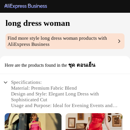
long dress woman
Find more style
long dress woman
products with
AliExpress Business
ชุด ตอนเย็น
Here are the products found in the
Specifications:
Material: Premium Fabric Blend
Design and Style: Elegant Long Dress with
Sophisticated Cut
Usage and Purpose: Ideal for Evening Events and
Special Occasions
Type and Category: Formal Wear
Performance and Property: Comfortable Fit with
Durable Construction