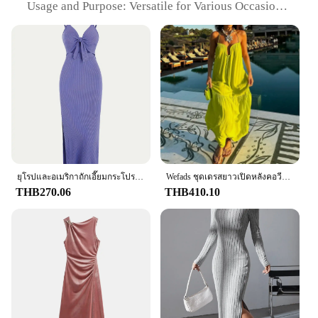
Usage and Purpose: Versatile for Various Occasions
Typical Adaptive Scenario: Perfect for Weddings,
Parties, and Formal Events
Shape or Size or Weight or Quantity: Available in
Diverse Sizes and Colors
Performance and Property: Comfortable Fit with
Durable Construction
Features:
**Elegance Redefined**
Step into the world of timeless elegance with our
exquisite long dress woman collection. Designed
with the modern woman in mind, these dresses are
ยุโรปและอเมริกาถักเอี๊ยมกระโปรงแขนกุดแบบเรียบง่ายในฤดูใบไม้ผลิและฤดูร้อนโชว์หลังรั่วและกระโปรงยาวสุดเซ็กซี่พร้อมคอ
Wefads ชุดเดรสยาวเปิดหลังคอวีแขนกุดเซ็กซี่สำหรับผู้หญิงชุดเดรสลำลองทรงหลวมแนวสตรีทแวร์แฟชั่นฤดูร้อน
crafted from premium quality fabric that offers both
THB270.06
THB410.10
comfort and durability. The intricate details of the
design are a testament to the sophistication of the
style, making it an impeccable choice for any
formal event. Whether it's a wedding, a party, or a
corporate gathering, these dresses are versatile
enough to adapt to any setting.
**Adaptable Fashion**