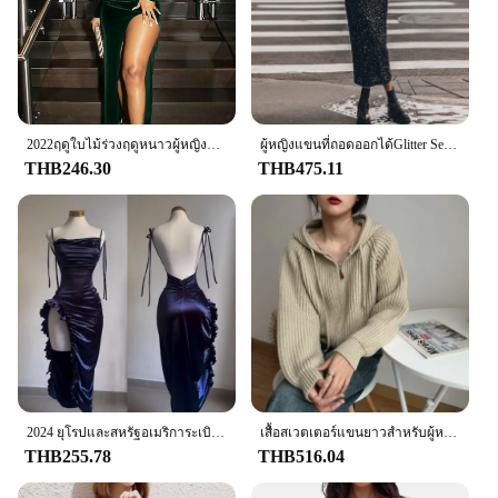
2022ฤดูใบไม้ร่วงฤดูหนาวผู้หญิงกำมะหยี่ยาวแขนยาว Ruched Midi ด้านข้าง Slit Bodycon เซ็กซี่ Streetwear ปาร์ตี้ Elegant Club
ผู้หญิงแขนที่ถอดออกได้Glitter SequinsชุดราตรีShiningแขนยาวชุดยาว 2024 ฤดูใบไม้ร่วงChic Robe
THB246.30
THB475.11
2024 ยุโรปและสหรัฐอเมริการะเบิดใหม่ Cross-border ชุดฤดูร้อนความรู้สึกอาวุโส Y2K เซ็กซี่ Halter Spice Girl ชุด
เสื้อสเวตเตอร์แขนยาวสำหรับผู้หญิงเสื้อนอกลำลองสไตล์เกาหลีเสื้อสเวตเตอร์ถักมีซิปเก๋ไก๋แฟชั่นผู้หญิง atasan Bahan rajut จัมเปอร์มีฮู้ดผู้หญิง
THB255.78
THB516.04