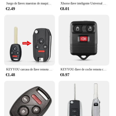
Juego de llaves maestras de maquinaria de 10 piezas, para excavadora Kubota Komatsu Kobelco Volvo JCB Johndeere Hitachi Caterpillar Takeuchi LucasMachinery
Xhorse-llave inteligente Universal VVDI, cable inalámbrico, Super XS, XS, XN, XK, mando a distancia XM38 para VVDI2 VVDI, herramienta Mini o Max Pro, versión en inglés
€2.49
€8.01
KEYYOU carcasa de llave remota Filp modificada para Honda Fit CRV Civic Insight Ridgeline HRV Jazz ACCORD 2003-2013 Fob 2/3/4 botones
KEYYOU-llave de coche remota completa, 315MHz, para Ford Escape F 150 Explorer 2001 2002 2003 2004 2005 2006 2007, transmisor de 3 y 4 botones
€1.48
€0.97