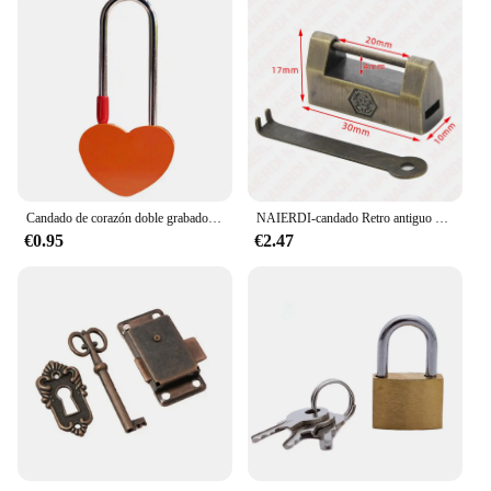
Candado de corazón doble grabado de acero de aleación de amor compacto sin llave, candado de deseos, regalo del Día de San Valentín aniversario
NAIERDI-candado Retro antiguo decorativo, candado chino Vintage, Mini candados con llave para caja de almacenamiento de joyería pequeña de madera
€0.95
€2.47