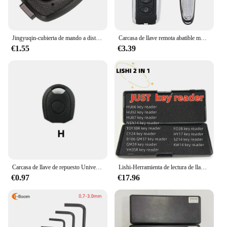
Jingyuqin-cubierta de mando a distancia para llave de coche, accesorio con almohadilla de goma para Honda Accord CRV Pilot Civic 2003 2007 2008 2009 2010 2011 2012 2013
Carcasa de llave remota abatible modificada para Bentley Style, carcasa de llave remota plateada, 3 botones para V-W B5
€1.55
€3.39
Carcasa de llave de repuesto Universal para VVDI, KD, Xhorse, llave en blanco, 10 unidades por lote
Lishi-Herramienta de lectura de llaves 2 en 1, HU66, HU92, HU87, NSN14, TOY38R, CY24, B106, GM37, GM39, YH35R, FO38, HY17, SZ14, KW14
€0.97
€17.96