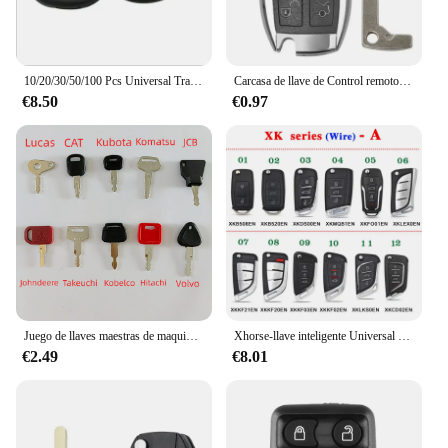
10/20/30/50/100 Pcs Universal Transponder Car Key Handle Fob Shell Case For KeyDiy KD Xhorse VVDI JMD Key Blade Head
Carcasa de llave de Control remoto para coche Mercedes Benz, recambio de BGA NEC de 1/5/10 piezas, 2/3/4 botones, W203, W204, W205, W210, W211, W212, W221, W222
€8.50
€0.97
Juego de llaves maestras de maquinaria de 10 piezas, para excavadora Kubota Komatsu Kobelco Volvo JCB Johndeere Hitachi Caterpillar Takeuchi LucasMachinery
Xhorse-llave inteligente Universal VVDI, cable inalámbrico, Super XS, XS, XN, XK, mando a distancia XM38 para VVDI2 VVDI, herramienta Mini o Max Pro, versión en inglés
€2.49
€8.01