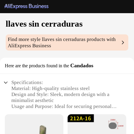
llaves sin cerraduras
Find more style
llaves sin cerraduras
products with
AliExpress Business
Candados
Here are the products found in the
Specifications:
Material: High-quality stainless steel
Design and Style: Sleek, modern design with a
minimalist aesthetic
Usage and Purpose: Ideal for securing personal
belongings, luggage, and storage units
Performance and Property: Durable, rust-resistant,
and easy to use
Shape or Size or Weight or Quantity: Available in a