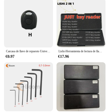
Carcasa de llave de repuesto Universal para VVDI, KD, Xhorse, llave en blanco, 10 unidades por lote
Lishi-Herramienta de lectura de llaves 2 en 1, HU66, HU92, HU87, NSN14, TOY38R, CY24, B106, GM37, GM39, YH35R, FO38, HY17, SZ14, KW14
€0.97
€17.96