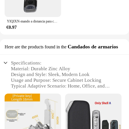
YIQIXN-mando a distancia para coche, 3 botones, 433mhz, para Kia Carens, Hyundai Tucson, Santa Fe, Elantra, 2005-2011, sin logotipo, Fob, FCC, 954112B20
€0.97
Candados de armarios
Here are the products found in the
Specifications:
Material: Durable Zinc Alloy
Design and Style: Sleek, Modern Look
Usage and Purpose: Secure Cabinet Locking
Typical Adaptive Scenario: Home, Office, and
Commercial Settings
Shape or Size: Compact and Easy to Install
Performance and Property: High-Security, Rust-
Resistant
Features:
**Effortless Security for Your Valuables**