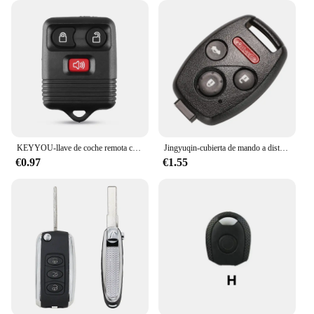
KEYYOU-llave de coche remota completa, 315MHz, para Ford Escape F 150 Explorer 2001 2002 2003 2004 2005 2006 2007, transmisor de 3 y 4 botones
Jingyuqin-cubierta de mando a distancia para llave de coche, accesorio con almohadilla de goma para Honda Accord CRV Pilot Civic 2003 2007 2008 2009 2010 2011 2012 2013
€0.97
€1.55