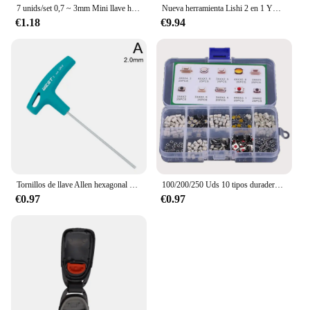
7 unids/set 0,7 ~ 3mm Mini llave hexagonal juego de llaves Allen llave de acero de aleación Kit de destornilladores herramientas manuales de reparación multifuncionales
Nueva herramienta Lishi 2 en 1 YH35R YH35R-MAG YH35R-EXT lector de llaves YH35 para herramienta de cerrajero de llaves de motocicleta yamaha
€1.18
€9.94
Tornillos de llave Allen hexagonal con mango en T, herramienta de destornillador, llave hexagonal de 2mm/2,5mm/3mm/4mm/5mm/6mm/8mm/10mm, llave con mango en T, llaves Allen
100/200/250 Uds 10 tipos duradero Control remoto de coche tableta Actile interruptor de botón llaves de coche botón táctil microinterruptor con caja
€0.97
€0.97