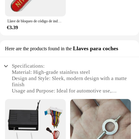
Llave de bloqueo de código de inducción magnética de 2 piezas, solo aplicable a nuestra cerradura de tira magnética de tienda
€3.39
Llaves para coches
Here are the products found in the
Specifications:
Material: High-grade stainless steel
Design and Style: Sleek, modern design with a matte
finish
Usage and Purpose: Ideal for automotive use,
securing vehicles without the need for traditional
locks
Performance and Property: Durable, resistant to
wear and corrosion
Parts and Accessories: Comes as a set, complete
with all necessary components
Applicable People: Suitable for car owners and