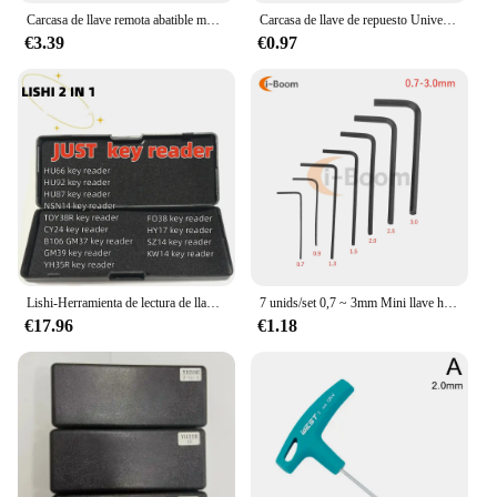
Carcasa de llave remota abatible modificada para Bentley Style, carcasa de llave remota plateada, 3 botones para V-W B5
Carcasa de llave de repuesto Universal para VVDI, KD, Xhorse, llave en blanco, 10 unidades por lote
€3.39
€0.97
Lishi-Herramienta de lectura de llaves 2 en 1, HU66, HU92, HU87, NSN14, TOY38R, CY24, B106, GM37, GM39, YH35R, FO38, HY17, SZ14, KW14
7 unids/set 0,7 ~ 3mm Mini llave hexagonal juego de llaves Allen llave de acero de aleación Kit de destornilladores herramientas manuales de reparación multifuncionales
€17.96
€1.18