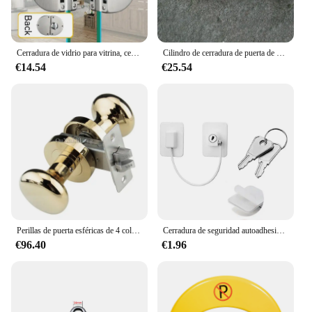
Cerradura de vidrio para vitrina, cerrojo de vidrio para puerta de armario, instalación sin perforación, herramientas domésticas con 3 Llaves, 1/2 piezas
Cilindro de cerradura de puerta de mortaja europea sin llave, latón macizo, grande, 70mm, cerradura de núcleo abierta única, piezas de reparación de Gall, sin llave
€14.54
€25.54
Perillas de puerta esféricas de 4 colores y cerraduras de manija, cerraduras de puerta antirrobo ocultas interiores, cerraduras de entrada de puerta de fondo sin llave
Cerradura de seguridad autoadhesiva para ventana, bloqueo limitador de Cable de ventana para niños, sin perforación 2 llaves, fácil de usar, cerradura de puerta de refrigerador
€96.40
€1.96