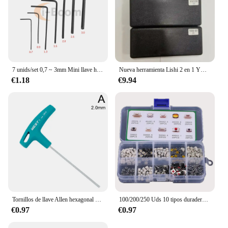
7 unids/set 0,7 ~ 3mm Mini llave hexagonal juego de llaves Allen llave de acero de aleación Kit de destornilladores herramientas manuales de reparación multifuncionales
Nueva herramienta Lishi 2 en 1 YH35R YH35R-MAG YH35R-EXT lector de llaves YH35 para herramienta de cerrajero de llaves de motocicleta yamaha
€1.18
€9.94
Tornillos de llave Allen hexagonal con mango en T, herramienta de destornillador, llave hexagonal de 2mm/2,5mm/3mm/4mm/5mm/6mm/8mm/10mm, llave con mango en T, llaves Allen
100/200/250 Uds 10 tipos duradero Control remoto de coche tableta Actile interruptor de botón llaves de coche botón táctil microinterruptor con caja
€0.97
€0.97