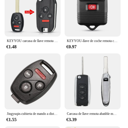
KEYYOU carcasa de llave remota Filp modificada para Honda Fit CRV Civic Insight Ridgeline HRV Jazz ACCORD 2003-2013 Fob 2/3/4 botones
KEYYOU-llave de coche remota completa, 315MHz, para Ford Escape F 150 Explorer 2001 2002 2003 2004 2005 2006 2007, transmisor de 3 y 4 botones
€1.48
€0.97
Jingyuqin-cubierta de mando a distancia para llave de coche, accesorio con almohadilla de goma para Honda Accord CRV Pilot Civic 2003 2007 2008 2009 2010 2011 2012 2013
Carcasa de llave remota abatible modificada para Bentley Style, carcasa de llave remota plateada, 3 botones para V-W B5
€1.55
€3.39