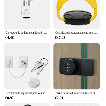
Cerradura de código de inducción magnética de aleación, candado de tira magnética, cerradura de agujero sin llave, cerradura de puerta antirrobo, Hardware para el hogar
Cerradura de estacionamiento con control remoto (motor pequeño de carcasa nueva circular sin batería) con tira reflectante
€4.48
€37.93
Cerradura de seguridad para ventana, bloqueadores autoadhesivos sin perforación, bloqueo de Cable de seguridad para niños con llave
Perno de cerradura de contraseña sin agujeros, pestillo de puerta de aleación de aluminio, cerradura de puerta de vidrio de doble apertura, vitrina de tienda, caja de jaula de gato para mascotas
€0.97
€2.91