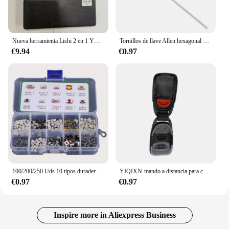
Nueva herramienta Lishi 2 en 1 YH35R YH35R-MAG YH35R-EXT lector de llaves YH35 para herramienta de cerrajero de llaves de motocicleta yamaha
Tornillos de llave Allen hexagonal con mango en T, herramienta de destornillador, llave hexagonal de 2mm/2,5mm/3mm/4mm/5mm/6mm/8mm/10mm, llave con mango en T, llaves Allen
€9.94
€0.97
100/200/250 Uds 10 tipos duradero Control remoto de coche tableta Actile interruptor de botón llaves de coche botón táctil microinterruptor con caja
YIQIXN-mando a distancia para coche, 3 botones, 433mhz, para Kia Carens, Hyundai Tucson, Santa Fe, Elantra, 2005-2011, sin logotipo, Fob, FCC, 954112B20
€0.97
€0.97
Inspire more in Aliexpress Business