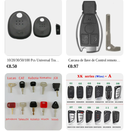
10/20/30/50/100 Pcs Universal Transponder Car Key Handle Fob Shell Case For KeyDiy KD Xhorse VVDI JMD Key Blade Head
Carcasa de llave de Control remoto para coche Mercedes Benz, recambio de BGA NEC de 1/5/10 piezas, 2/3/4 botones, W203, W204, W205, W210, W211, W212, W221, W222
€8.50
€0.97