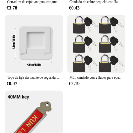
Cerradura de cajón antigua, conjunto de tres piezas, joyero, armario, armario, cerradura de puerta Vintage + llave, herrajes para muebles
Candado de cobre pequeño con llaves, candado de caja de equipaje, taquillas de almacenamiento, Mini candado, Hardware de mejora del hogar, venta al por mayor, 20mm
€3.78
€0.43
Tope de faja deslizante de seguridad para bebé, cerraduras de gabinete sin llave, para puerta corredera, ventana, armario, fuerte adhesivo, sin taladros, 2 piezas
Mini candado con 2 llaves para equipaje, candado de aleación de Zinc para maleta de viaje, Candados de seguridad antirrobo para casilleros, 6 u 8 piezas
€0.97
€2.19