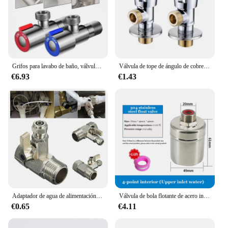
Grifos para lavabo de baño, válvula de parada angular, acabado negro de latón, válvula de cierre G1/2 ", inodoro de baño, bidé, ducha, grifo de agua
Válvula de tope de ángulo de cobre para baño, cocina, inodoro, fregadero, apertura rápida, agua caliente y fría, 1/2
€6.93
€1.43
Adaptador de agua de alimentación Tee RO, válvula de bola de cierre, Conector de grifo, accesorios de herramientas para el hogar, 1/2 "a 1/4", 1 ud.
Válvula de bola flotante de acero inoxidable 304, controlador automático de nivel de agua, torre de tanque de agua, grifo de cocina, parada completa de agua automática
€0.65
€4.11