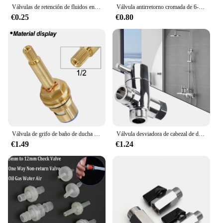
Válvulas de retención de fluidos en línea de agua sin retorno unidireccional de plástico para combustible, Gas y líquido
Válvula antirretorno cromada de 6-12mm, válvula de retención unidireccional, aluminio, combustible, agua, Gas, vacío de aire, 6mm/8mm/10mm/12mm
€0.25
€0.80
Válvula de grifo de baño de ducha de cobre, flujo de cuarto de vuelta, inserto de vástago largo y alto, interruptor suave de 20 y 12 tamaños, núcleo de válvula de agua caliente
Válvula desviadora de cabezal de ducha de piezas, válvula de distribución de agua de tres vías, ajustable, 1/2 pulgadas, 1 unidad
€1.49
€1.24