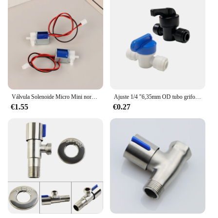
Válvula Solenoide Micro Mini normalmente cerrada, CC 3,7 V, 6V, 12V, Control eléctrico, válvula de escape, válvula solenoide bidireccional
Ajuste 1/4 "6,35mm OD tubo grifo válvula de bola de cierre POM conector de ajuste rápido para acuario RO filtro de agua sistema de ósmosis inversa
€1.55
€0.27