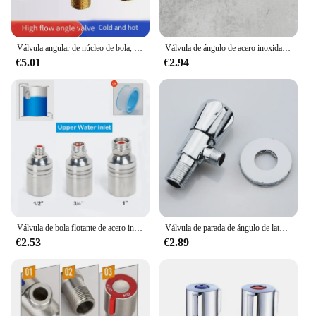
Válvula angular de núcleo de bola, válvula de parada de agua de gran flujo G1/2, interruptor de flujo de agua caliente y fría, grifo de válvula de control
Válvula de ángulo de acero inoxidable 304 G1/2x1/2, calentador de agua, entrada de inodoro, válvula de parada de agua, válvula de ángulo de grifo
€5.01
€2.94
Válvula de bola flotante de acero inoxidable 304, Control automático del nivel de agua, tanque de agua, torre de apagado, 1/2 ", 3/4", 1"
Válvula de parada de ángulo de latón para baño, accesorio de llenado de agua fría y caliente cromada para cocina y inodoro, 1/2 macho de 'x 3/8', 1 unidad
€2.53
€2.89