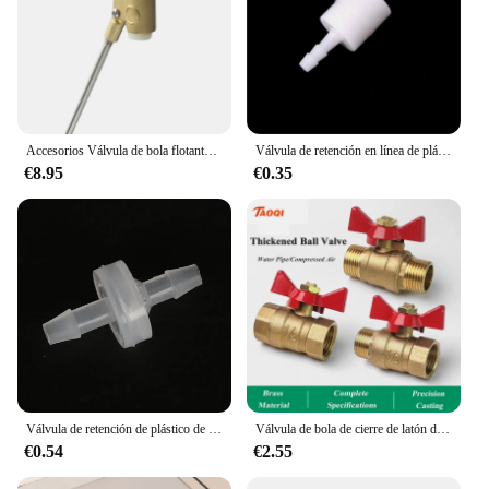
Accesorios Válvula de bola flotante de latón y ABS Fácil de usar para tanques de agua/torres de agua Interruptor de válvula de entrada de agua
Válvula de retención en línea de plástico, 4/6/8/10/12mm, unidireccional, combustible, Gas, agua líquida, adecuada para agua, gasolina, aceites diésel, 1 unidad
€8.95
€0.35
Válvula de retención de plástico de 3mm, 4mm, 5mm, 6mm, 8mm, 10mm, 12mm, Pagoda unidireccional en línea sin retorno, tapón de líquido de agua y Gas
Válvula de bola de cierre de latón de dos vías con mango de mariposa para combustible, Gas, agua, aceite y aire, rosca hembra a hembra de 1/4 ", 3/8", 1/2 ", 3/4"
€0.54
€2.55