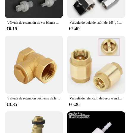
Válvula de retención de vía blanca de plástico de 3mm/4mm / 5mm/6mm / 8mm / 10mm/ 12mm adecuada para aceites diésel de gasolina y otros fluidos
Válvula de bola de latón de 1/8 ", 1/4", 3/8 ", 1/2", BSP, roscada, Mini compresor de aire macho a hembra, válvula de cierre de aceite, Gas y agua
€0.15
€2.40
Válvula de retención oscilante de latón, rosca hembra BSP de 1/2 ", 3/4", 1 ", válvula de retención unidireccional para flotador de acuario de agua, 1-1/4", 1-1/2 ", 2"
Válvula de retención de resorte en línea, rosca hembra NPT, 1/2 ", 3/4", 1-1/2 ", válvula antireflujo unidireccional, Control de agua
€3.35
€6.26