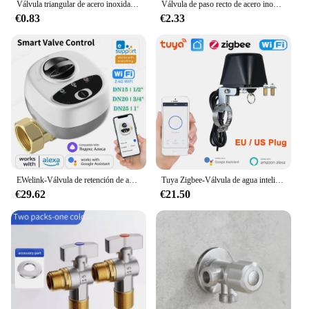
Válvula triangular de acero inoxidable para baño, interruptor de válvula de parada de agua para inodoro, grifo de cocina, accesorios para herramientas
Válvula de paso recto de acero inoxidable 304, válvula triangular de parada de agua, cable interior y exterior de 1/2 'para tubería de agua
€0.83
€2.33
EWelink-Válvula de retención de agua con WiFi, dispositivo inteligente con temporizador de Control inalámbrico, funciona con Alexa, Google Alice, DN15/DN20/DN25
Tuya Zigbee-Válvula de agua inteligente para el hogar, controlador de agua de Gas para jardín, temporizador por voz con aplicación Smart Life para alexa y Google
€29.62
€21.50