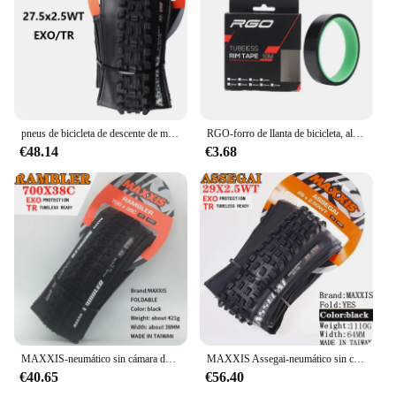
pneus de bicicleta de descente de montaña MAXXIS pneus de bicicleta antipinchazos 27.5 29 para todas as condições de descente enduro de trail
RGO-forro de llanta de bicicleta, almohadilla de llanta sin cámara de 20-37MM, para ciclismo al aire libre
€48.14
€3.68
MAXXIS-neumático sin cámara de bicicleta, accesorio para carreras de grava/aventura y Dirt Road, 700x3, 8C/40C/45C/50C 650x 47b 27,5x1,5
MAXXIS Assegai-neumático sin cámara para bicicleta, neumático plegable sin cámara, 29X2.5, 29X2.6, 27,5x2,6, 27,5x2,5, 3C, MaxxTerra EXO +
€40.65
€56.40