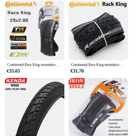
Continental Race King-neumático TLR para bicicleta de montaña, neumático sin cámara de 29in, 27,5/29x2.0/2.20 29er mtb neumático plegable
Continental Race King-neumático plegable para mtb, llanta sin cámara, 29in TLR, 29x2.0/2.20 29er
€35.65
€31.70