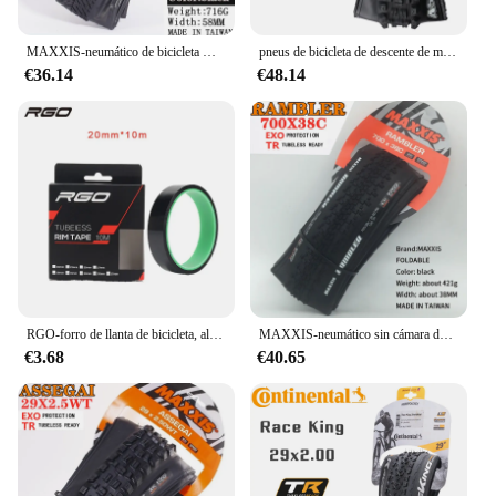
MAXXIS-neumático de bicicleta DTH(M147P), 26x2,3, 26x2,15, 20x1,75, para bicicletas de montaña, EXO, borde de Piel negro completo y profundo
pneus de bicicleta de descente de montaña MAXXIS pneus de bicicleta antipinchazos 27.5 29 para todas as condições de descente enduro de trail
€36.14
€48.14
RGO-forro de llanta de bicicleta, almohadilla de llanta sin cámara de 20-37MM, para ciclismo al aire libre
MAXXIS-neumático sin cámara de bicicleta, accesorio para carreras de grava/aventura y Dirt Road, 700x3, 8C/40C/45C/50C 650x 47b 27,5x1,5
€3.68
€40.65