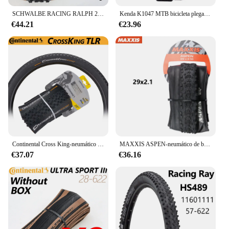
SCHWALBE RACING RALPH 29x2.25in Rendimiento TLR ADDIX MTB BICYCLE PNEU TUBELESS MONTAJE Pneumático plegable Marrón
Kenda K1047 MTB bicicleta plegable neumático ultrafino bicicleta de montaña 26 27,5 29X1,95 2,10 2,35 neumáticos de bicicleta
€44.21
€23.96
Continental Cross King-neumático plegable para bicicleta de montaña, neumático sin cámara de 29x2.2/2 pulgadas, 3/180 TPI Performance TLR 29x2,2 pulgadas, sistema de pared, E-25
MAXXIS ASPEN-neumático de bicicleta plegable antipinchazos, 29x2,1, 2,25 29x, Original, XC, todoterreno
€37.07
€36.16