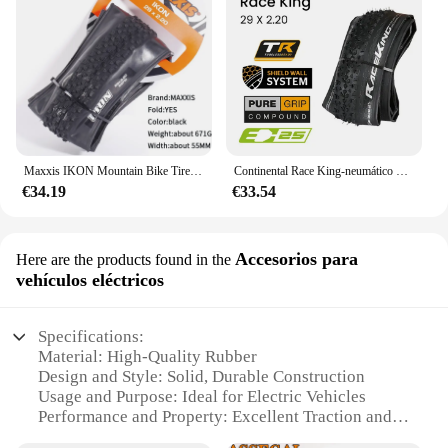
Maxxis IKON Mountain Bike Tires26/27,5/29X2.2 2,0 2,35 es un neumático XC versátil diseñado para funcionar en una amplia gama de condiciones
Continental Race King-neumático plegable para bicicleta de montaña, neumático sin cámara de 29 pulgadas, TR, 29x2,20
€34.19
€33.54
Accesorios para
Here are the products found in the
vehículos eléctricos
Specifications:
Material: High-Quality Rubber
Design and Style: Solid, Durable Construction
Usage and Purpose: Ideal for Electric Vehicles
Performance and Property: Excellent Traction and
Maneuverability