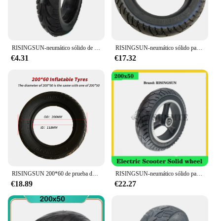
RISINGSUN-neumático sólido de alta calidad para patinete eléctrico, rueda sin cámara de 8 pulgadas, 200x50, 200x50, 8x2T
RISINGSUN-neumático sólido para patinete eléctrico de 8 pulgadas, 200x50, ancho, 200x60, a prueba de explosiones, para Zero 8 VSETT 8, accesorios de reequipamiento
€4.31
€17.32
RISINGSUN 200*60 de prueba de explosión neumático sólido de 8 pulgadas ampliado resistentes a la perforación neumático para eléctrico accesorios para Scooter
RISINGSUN-neumático sólido para patinete eléctrico, rueda sólida con cubo para llantas de aleación de aluminio, 200x50
€18.89
€22.27