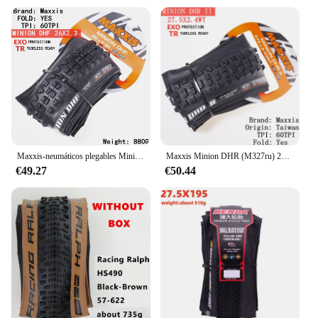
Maxxis-neumáticos plegables Minion DHF (M301Ru) para bicicletas de montaña, más resistentes al desgaste, 26x2,3, 27,5x2,3/2, 5/2, 8, 29x2,3/2. 5
Maxxis Minion DHR (M327ru) 26/27,5/29 pulgadas, neumático plegable para descenso para bicicleta de montaña, más resistente al desgaste y de curva más fuerte
€49.27
€50.44