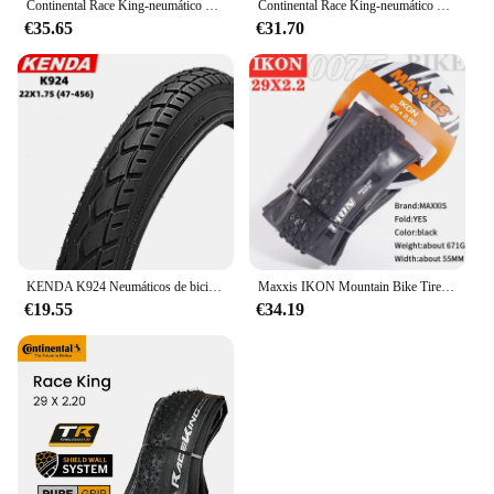
Continental Race King-neumático TLR para bicicleta de montaña, neumático sin cámara de 29in, 27,5/29x2.0/2.20 29er mtb neumático plegable
Continental Race King-neumático plegable para mtb, llanta sin cámara, 29in TLR, 29x2.0/2.20 29er
€35.65
€31.70
KENDA K924 Neumáticos de bicicleta plegables de montaña 22*1,75(47-456)
Maxxis IKON Mountain Bike Tires26/27,5/29X2.2 2,0 2,35 es un neumático XC versátil diseñado para funcionar en una amplia gama de condiciones
€19.55
€34.19