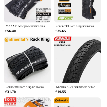
MAXXIS Assegai-neumático sin cámara para bicicleta, neumático plegable sin cámara, 29X2.5, 29X2.6, 27,5x2,6, 27,5x2,5, 3C, MaxxTerra EXO +
Continental Race King-neumático TLR para bicicleta de montaña, neumático sin cámara de 29in, 27,5/29x2.0/2.20 29er mtb neumático plegable
€56.40
€35.65
Continental Race King-neumático plegable para mtb, llanta sin cámara, 29in TLR, 29x2.0/2.20 29er
KENDA K924 Neumáticos de bicicleta plegables de montaña 22*1,75(47-456)
€31.70
€19.55