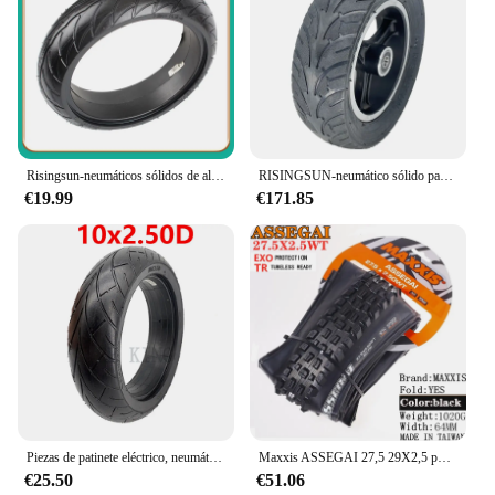
Risingsun-neumáticos sólidos de alta calidad para patinete eléctrico, llantas suaves de 8 pulgadas a prueba de explosiones para Segway Ninebot Es1 Es2 Es3 Es4
RISINGSUN-neumático sólido para patinete eléctrico, rueda no neumática de 8 pulgadas con cubo, 200x60
€19.99
€171.85
Piezas de patinete eléctrico, neumático sólido 10x2,5, 10x, no inflable, RISINGSUN
Maxxis ASSEGAI 27,5 29X2,5 pulgadas cuesta abajo plegable al vacío a prueba de pinchazos es el neumático de caída rápida de mayor resistencia de Maxxis
€25.50
€51.06