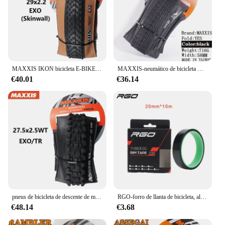
MAXXIS IKON bicicleta E-BIKE plegable antipinchazos neumático sin cámara Original para MTB 26x2,2/2,35 27,5x2,2/2,35 29x2/2,2/2,35/2,6
MAXXIS-neumático de bicicleta DTH(M147P), 26x2,3, 26x2,15, 20x1,75, para bicicletas de montaña, EXO, borde de Piel negro completo y profundo
€40.01
€36.14
pneus de bicicleta de descente de montaña MAXXIS pneus de bicicleta antipinchazos 27.5 29 para todas as condições de descente enduro de trail
RGO-forro de llanta de bicicleta, almohadilla de llanta sin cámara de 20-37MM, para ciclismo al aire libre
€48.14
€3.68