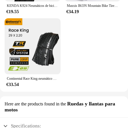
KENDA K924 Neumáticos de bicicleta plegables de montaña 22*1,75(47-456)
Maxxis IKON Mountain Bike Tires26/27,5/29X2.2 2,0 2,35 es un neumático XC versátil diseñado para funcionar en una amplia gama de condiciones
€19.55
€34.19
Continental Race King-neumático plegable para bicicleta de montaña, neumático sin cámara de 29 pulgadas, TR, 29x2,20
€33.54
Ruedas y llantas para
Here are the products found in the
motos
Specifications: