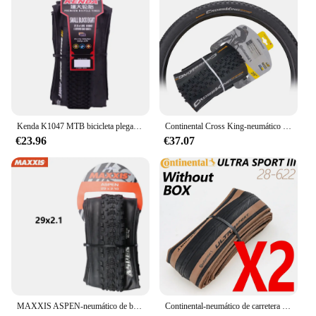
elevate your motorcycle's performance, making
every ride a joyride.
Kenda K1047 MTB bicicleta plegable neumático ultrafino bicicleta de montaña 26 27,5 29X1,95 2,10 2,35 neumáticos de bicicleta
Continental Cross King-neumático plegable para bicicleta de montaña, neumático sin cámara de 29x2.2/2 pulgadas, 3/180 TPI Performance TLR 29x2,2 pulgadas, sistema de pared, E-25
€23.96
€37.07
MAXXIS ASPEN-neumático de bicicleta plegable antipinchazos, 29x2,1, 2,25 29x, Original, XC, todoterreno
Continental-neumático de carretera ULTRA SPORT III y GRAND Sport Race, llanta plegable de 700X 28C para bicicleta de carretera, 1 par