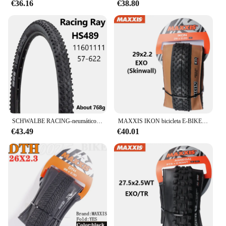
€36.16
€38.80
SCHWALBE RACING-neumático plegable para bicicleta de montaña, llanta sin cámara de 29x2.25in, rendimiento TLR, ADDIX MTB
MAXXIS IKON bicicleta E-BIKE plegable antipinchazos neumático sin cámara Original para MTB 26x2,2/2,35 27,5x2,2/2,35 29x2/2,2/2,35/2,6
€43.49
€40.01