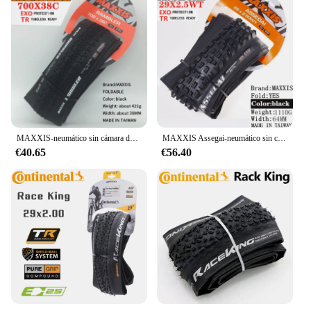
MAXXIS-neumático sin cámara de bicicleta, accesorio para carreras de grava/aventura y Dirt Road, 700x3, 8C/40C/45C/50C 650x 47b 27,5x1,5
MAXXIS Assegai-neumático sin cámara para bicicleta, neumático plegable sin cámara, 29X2.5, 29X2.6, 27,5x2,6, 27,5x2,5, 3C, MaxxTerra EXO +
€40.65
€56.40