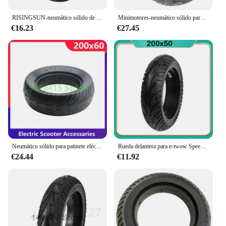
RISINGSUN-neumático sólido de repuesto para patinete eléctrico, rueda de 8 pulgadas, 200x50, para Ninebot ES1 ES2 ES4, 200x50
Minimotores-neumático sólido para patinete eléctrico, pieza de 200x60 para Dualtron Raptor 2, accesorios de neumáticos sólidos de 200x60
€16.23
€27.45
Neumático sólido para patinete eléctrico, pieza de 200x60 para Dualtron Raptor 2, accesorios de 200x60
Rueda delantera para e-twow Speedway Mini 4 Pro, rueda trasera de 8 pulgadas, piezas de neumático para patinete eléctrico Risingsun 200x50, piezas sólidas
€24.44
€11.92