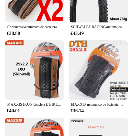
Continental-neumático de carretera ULTRA SPORT III y GRAND Sport Race, llanta plegable de 700X 28C para bicicleta de carretera, 1 par
SCHWALBE RACING-neumático plegable para bicicleta de montaña, llanta sin cámara de 29x2.25in, rendimiento TLR, ADDIX MTB
€38.80
€43.49
MAXXIS IKON bicicleta E-BIKE plegable antipinchazos neumático sin cámara Original para MTB 26x2,2/2,35 27,5x2,2/2,35 29x2/2,2/2,35/2,6
MAXXIS-neumático de bicicleta DTH(M147P), 26x2,3, 26x2,15, 20x1,75, para bicicletas de montaña, EXO, borde de Piel negro completo y profundo
€40.01
€36.14