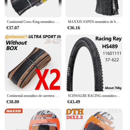
Continental Cross King-neumático plegable para bicicleta de montaña, neumático sin cámara de 29x2.2/2 pulgadas, 3/180 TPI Performance TLR 29x2,2 pulgadas, sistema de pared, E-25
MAXXIS ASPEN-neumático de bicicleta plegable antipinchazos, 29x2,1, 2,25 29x, Original, XC, todoterreno
€37.07
€36.16
Continental-neumático de carretera ULTRA SPORT III y GRAND Sport Race, llanta plegable de 700X 28C para bicicleta de carretera, 1 par
SCHWALBE RACING-neumático plegable para bicicleta de montaña, llanta sin cámara de 29x2.25in, rendimiento TLR, ADDIX MTB
€38.80
€43.49