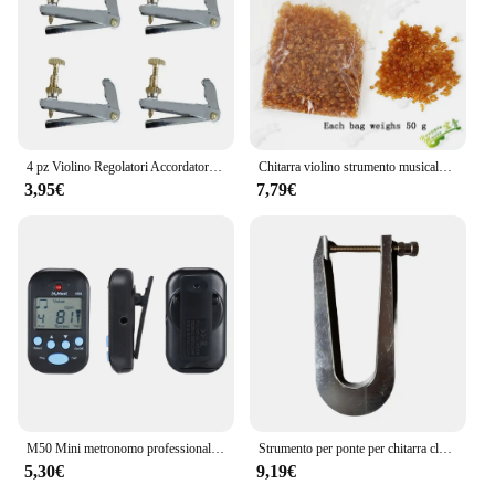
4 pz Violino Regolatori Accordatori Violino In Metallo Fine Accordatore Stringa di Regolazione Argento Per 3/4-4/4 Violini Corda Accessori
Chitarra violino strumento musicale fabbricazione di cuoio osso colla colla colla naturale fatti a mano chitarra colla materiale in grado di invertire alta stren
3,95€
7,79€
M50 Mini metronomo professionale Clip-on LCD Digital Rhythm metronomo per chitarra violino Bass accessori per strumenti a corde
Strumento per ponte per chitarra classica morsetto per basso per chitarra per violino che fa installare strumenti di riparazione per Luthier strumenti a corda
5,30€
9,19€