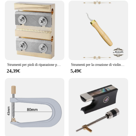
Strumenti per pioli di riparazione per violino, bobine per violino di dimensioni 3/4-4/4 pioli tagliati per rasoio strumenti per la creazione di violino
Strumenti per la creazione di violino intarsio in ottone intarsio Groove Maker Carver,clean up groove knife Luthier Tool accessori per strumenti musicali
24,39€
5,49€