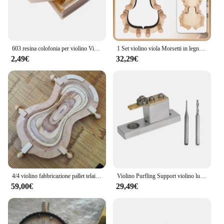
603 resina colofonia per violino Viola violoncello strumento a corda ad arco accessori per violino Erhu corde per arco colofonia Mini strumenti per violino
1 Set violino viola Morsetti in legno massello clip fisse per violino Morsetto superiore e posteriore Bastone in metallo Violino fai da te Creazione di riparazione Strumenti di incollaggio Clip
2,49€
32,29€
4/4 violino fabbricazione pallet telaio stampo violino liutaio culla supporto fisso staffa vassoio base metallica strumento di riparazione
Violino Purfling Support violino lutier Tool strumento per la creazione di violino scanalatura elettrica alluminio rame metallo Constructur
59,00€
29,49€