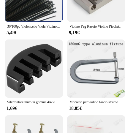
30/100pc Violoncello Viola Violino Legno di Acero Purflings in ebano Nero Bianco Nero Strisce di Legno Parti di Violino FAI DA TE 2.5*1.2*970mm
Violino Peg Rasoio Violino Picchetto Strumento di Riparazione Strumento Liutaio Per 3/4 e 4/4 violino Maker Strumento di Creazione di Strumento di Manutenzione
5,49€
9,19€
Silenziatore muto in gomma 4/4 violino leggero
Morsetto per violino fascio strumento strumento di creazione per viola violoncello fascio morsetti per il suono del fascio strumento
1,69€
18,85€