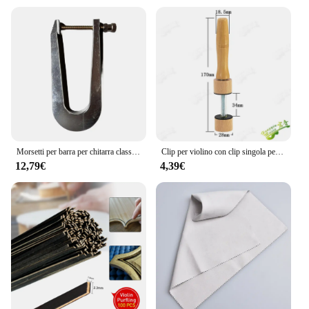
Morsetti per barra per chitarra classica, violino, chitarra, basso, creazione di strumenti di riparazione per liutaio, strumenti a corda, vendita calda
Clip per violino con clip singola per violino e riparare la pulizia dello strumento strumento
12,79€
4,39€