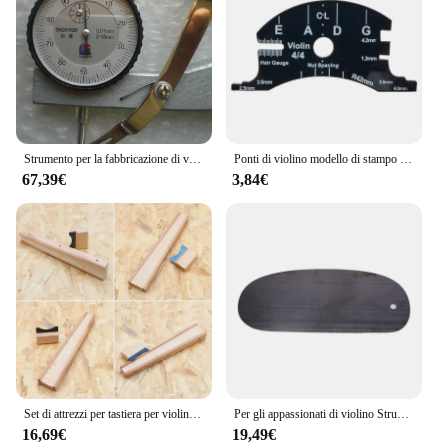
Strumento per la fabbricazione di violino calibro di spessore strumenti per liutaio indicatore di quadrante
Ponti di violino modello di stampo multifunzionale strumento di riparazione del ponte di violoncello 1/2 3/4 4/4 strumento per la creazione di raschietto per tastiera Acc
67,39€
3,84€
Set di attrezzi per tastiera per violino Set di strumenti per tastiera per violino in legno morsetto per tastiera per violino raschietto per violino strumenti per liutaio
Per gli appassionati di violino Strumenti per la creazione di violino Strumenti per la produzione di violino 11 pezzi per la produzione di strumenti per liutaio Taglierina per raschiare la tavola
16,69€
19,49€