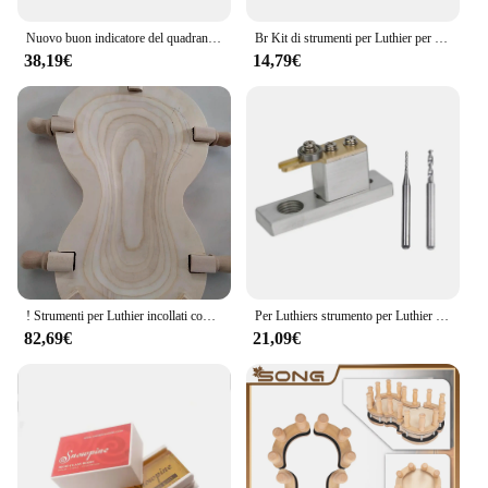
journey.
Nuovo buon indicatore del quadrante dello strumento di misurazione dello spessore del violino, strumenti per la produzione di esche per violino
Br Kit di strumenti per Luthier per violino Set di montanti per suoni strumento per l'installazione di Post, strumenti di riparazione per la creazione di violino
38,19€
14,79€
! Strumenti per Luthier incollati con culla per violino per PC
Per Luthiers strumento per Luthier per violino strumento per la creazione di violino scanalatura elettrica con 2 frese per molatura alluminio + rame metallo Constructur
82,69€
21,09€