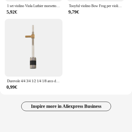
1 set violino Viola Luthier morsetto morsetti per barra dei bassi per bass bar morsetti per scheda piastra Luthiers riparazione strumenti per clip a ponte per chitarra
Tooyful violino Bow Frog per violino 4/4 progettato per 4/4 violini Bow Parts accessori di ricambio per corde musicali
5,92€
9,79€
Durevole 4/4 3/4 1/2 1/4 1/8 arco di violino vite per arco rana Endpin viti Pernambuco Brazilwood fibra di carbonio violino archi rana uso
0,99€
Inspire more in Aliexpress Business