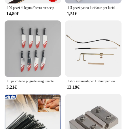
100 pezzi di legno d'acero strisce per arcarecci intarsio parte fai da te per violino/Viola/violoncello/doppio basso che fa strumenti di riparazione Luthier
1-5 pezzi panno lucidante per lucidatura professionale in microfibra per strumento musicale panno per la pulizia del violino per pianoforte per chitarra
14,89€
1,51€
10 pz coltello pugnale sanguinante sega ciondoli acrilici Double-Sided Hallowmas orecchino portachiavi ciondolo fai da te creazione di gioielli divertenti
Kit di strumenti per Luthier per violino in ottone Set di montanti per violino strumento per l'installazione di Post audio, strumenti di riparazione per la creazione di violino
3,21€
13,19€