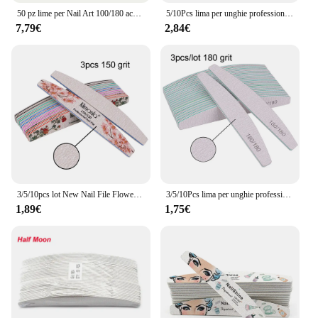
50 pz lime per Nail Art 100/180 accessori per unghie Gel smalto per unghie lucidatura Pedicure Manicure buffer strumenti per la cura delle unghie lime a ongle
5/10Pcs lima per unghie professionale 150/180/240 carta vetrata Lime per unghie spesse e resistenti levigatura Half Moon Lime accessori e strumenti per unghie
7,79€
2,84€
3/5/10pcs lot New Nail File Flower Printed Nail buffer Colorful Lime a ongle 80/100/150/180/240 strumenti professionali per Manicure
3/5/10Pcs lima per unghie professionale 100/180 carta vetrata Lime per unghie spesse e resistenti levigatura Half Moon Lime accessori e strumenti per unghie
1,89€
1,75€