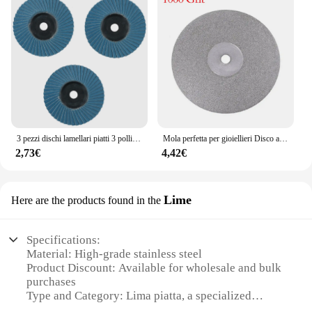
3 pezzi dischi lamellari piatti 3 pollici 75mm mola taglio legno acciaio al carbonio per smerigliatrice angolare levigatura lucidatura utensile abrasivo
Mola perfetta per gioiellieri Disco abrasivo per lucidatura con mola piatta rivestita diamantata da 4 100 mm - Grana 80~3000
2,73€
4,42€
Lime
Here are the products found in the
Specifications:
Material: High-grade stainless steel
Product Discount: Available for wholesale and bulk
purchases
Type and Category: Lima piatta, a specialized
kitchen tool