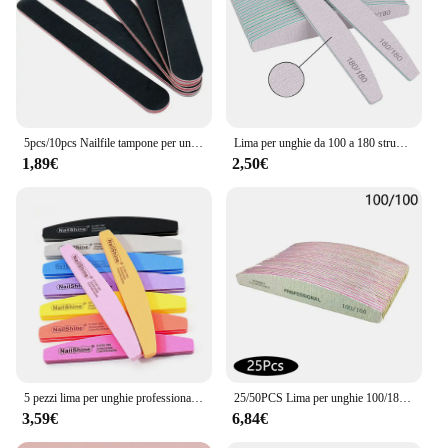
5pcs/10pcs Nailfile tampone per unghie professionale carta abrasiva nera forte angolo di Lime dritto 100/180 lucidatura Lime di levigatura
Lima per unghie da 100 a 180 strumenti professionali smeriglio per Manicure Lime 240 Lime per lucidatura in Gel di carta vetrata per tamponi per unghie Set lucidatrice
1,89€
2,50€
5 pezzi lima per unghie professionale 100 180 mezza luna spugna lucidatura levigatura buffer prodotti per manicure strumento attrezzatura per unghie lime a Ongle
25/50PCS Lima per unghie 100/180 UV Gel Polish Curvo Grigio Nail Art File Levigatura Para Manicura Lime A Ongle Pedicure Strumento per unghie
3,59€
6,84€