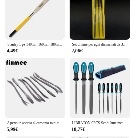
Stanley 1 pz 140mm 160mm 180mm diamante needle file flat utensile di Finitura 150 grit grinding file a mano stl in metallo strumenti di lavorazione del legno
Set di lime per aghi diamantati da 3 pezzi lima rotonda a triangolo piatto per la lucidatura di lime artigianali per intaglio del legno in ceramica di vetro e pietra di metallo strumento manuale
4,49€
2,06€
8 pezzi in acciaio al carbonio mini raspa per la lavorazione del legno set di lime Riffler lima piatta doppia estremità utensile manuale grossolano 190mm rasper per intaglio del legno
LIBRATON 9PCS Set di lime metalliche Lime ad ago Lime per raspe Lime semicircolari rotonde piatte per la lavorazione dei metalli Lavorazione del legno in metallo Carpenteria
5,99€
18,77€