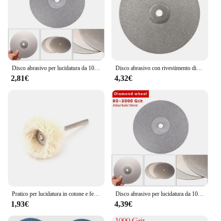
Disco abrasivo per lucidatura da 100mm 600/800/1200/3000 grana L disco abrasivo per lucidatura di gioielli lapidario con rivestimento in diamante
Disco abrasivo con rivestimento diamantato a grana 80-3000da 6 pollici ruote per molatura a giro piatto per affilare ruote per lucidatura di gioielli strumenti per la lavorazione del legno
2,81€
4,32€
Pratico per lucidatura in cotone e feltro di lana 2.35 / 3.0mm lucidatura per lucidatura con gambo per lucidatura a piatta
Disco abrasivo per lucidatura da 100mm 600/800/1200/3000 grana L disco abrasivo per lucidatura di gioielli lapidario con rivestimento in diamante
1,93€
4,39€