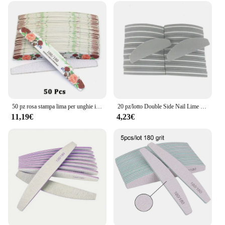
50 pz rosa stampa lima per unghie in legno 100/180 manicure in legno lucidatura lime dritto un ongle strumenti per unghie grigio barca gel lucidatura sabbia
20 pz/lotto Double Side Nail Lime Buffer 100/180 Spugna Barca Lime un Ongle Lima per Unghie Strumenti di Arte Lavabile di Lucidatura di Smeriglitatura manicure
11,19€
4,23€