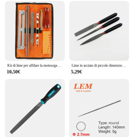
Design and Style: Ergonomic handle for
comfortable grip
Usage and Purpose: Ideal for various citrus fruits,
including limes
Typical Adaptive Scenario: Perfect for home
cooking and professional kitchens
Shape or Size or Weight or Quantity: Comes in a set
for efficient use
Features:
Kit di lime per affilare la motosega da 10 pezzi i Kit di affilatura del campo della motosega includono lime piatte lime rotonde per l'affilatura dei denti della sega a catena
Lime in acciaio di piccole dimensioni lima piatta ad ago per pietra vetro metallo intaglio artigianato ago archiviazione lavorazione del legno Set di utensili manuali strumenti di carpenteria
|Vendors|
10,50€
5,29€
**Durable and Efficient Performance**
Crafted from high-grade stainless steel, the lima
piatta is designed to withstand the rigors of daily
kitchen use. Its robust construction ensures
longevity and resilience, making it an essential tool
for both home cooks and professional chefs. The
ergonomic handle is not only comfortable to hold
but also provides a secure grip, allowing for precise
control during peeling tasks. Whether you're
preparing a refreshing margarita or adding a zesty