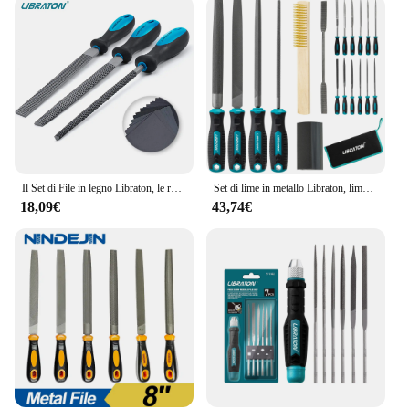
Il Set di File in legno Libraton, le raspe in legno da 3 pezzi includono raspa rotonde, semicircolare, piatte, carte vetrata 28 pezzi per la lavorazione del legno e la lucidatura
Set di lime in metallo Libraton, lime in metallo 31 pezzi lime piatte/triangolari/semicircolari/rotonde lime ad ago lima per rivetti Sandpapers spazzola in acciaio
18,09€
43,74€