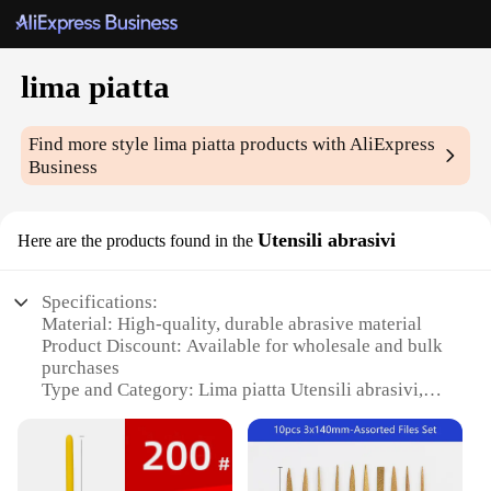
lima piatta
Find more style
lima piatta
products with AliExpress
Business
Utensili abrasivi
Here are the products found in the
Specifications:
Material: High-quality, durable abrasive material
Product Discount: Available for wholesale and bulk
purchases
Type and Category: Lima piatta Utensili abrasivi,
specialized in abrasive tools
Design and Style: Ergonomic design for
comfortable handling
Usage and Purpose: Ideal for precision shaping and