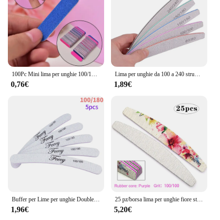
100Pc Mini lima per unghie 100/180 grana rosa blu lima per unghie in legno strumenti artistici
Lima per unghie da 100 a 240 strumenti professionali smeriglio per Manicure Lime 240 Lime per lucidatura in Gel di carta vetrata per tamponi per unghie Set lucidatrice
0,76€
1,89€
Buffer per Lime per unghie Double Side Of The Nail File Buffer 100/180 Trimmer Lime Buffer nello strumento per Nail Art Ongle Nail Art
25 pz/borsa lima per unghie fiore stampato blocco tampone per unghie Lime a ongle 80/100/150/180/240/320 grana doppio lato carta vetrata Manicure a
1,96€
5,20€