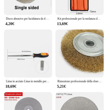
Disco abrasivo per lucidatura da 4 pollici disco abrasivo per lucidatura di gioielli lapidario con rivestimento in diamante 36-3000 grana
Kit professionale per la molatura della catena della motosega Set per affilare la catena della motosega con borsa strumenti per affilare i File rotondi/piatti per carpenteria
4,20€
13,69€
Lima in acciaio Lima in metallo per la lavorazione del legno Strumento per molatura Triangolo Semicircolare in lega Fitter Lima piatta Set di coltelli per sfregamento 1 pz
Rimozione professionale della sbavatura in metallo morbido piatto in ottone spazzola in filo di rame ruota lucidante aggraffata 100/125/150/200/250mm
18,69€
5,21€