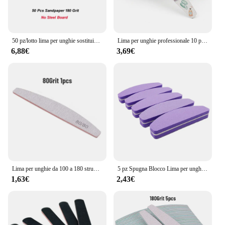
50 pz/lotto lima per unghie sostituibile forte carta vetrata Pedicure Limes cuscinetti rimovibili professionali con tavola di metallo per strumenti per Manicure
Lima per unghie professionale 10 pz/lotto, grana 100/180,180/240 Lime tampone abrasivo per legno spesso bordo smeriglio Gel UV strumenti per unghie da salone
6,88€
3,69€
Lima per unghie da 100 a 180 strumenti professionali smeriglio per Manicure Lime 240 Lime per lucidatura in Gel di carta vetrata per tamponi per unghie Set lucidatrice
5 pz Spugna Blocco Lima per unghie 180/240 Viola Barca Nail Buffer Gel Polish Lime a Ongle Levigatura Buffer Strumenti per manicure Fornitore
1,63€
2,43€