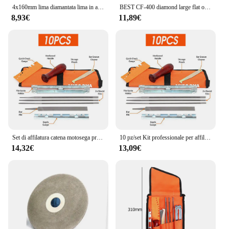
4x160mm lima diamantata lima in acciaio utensili per rettifica in metallo sabbia in acciaio legato Fine assortiti coltello da fermo piatto piccolo coltello da fermo piatto
BEST CF-400 diamond large flat oblique file flat shaping file in acciaio legato set in lega di diamanti file conici diamantati 12 pz/set
8,93€
11,89€
Set di affilatura catena motosega professionale Kit guida File motosega con borsa strumenti per affilare File rotondi/piatti per la lavorazione del legno
10 pz/set Kit professionale per affilare la catena della motosega Righello di misurazione Pulitore per scanalature Strumento per calibro di profondità per lime rotonde/piatte
14,32€
13,09€