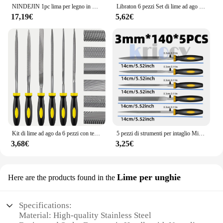
NINDEJIN 1pc lima per legno in metallo T12 acciaio 8 pollici lima a mano piatta semicircolare lima per raspa in legno a denti fini/medi/grossolani
Libraton 6 pezzi Set di lime ad ago Lime piccole Mini lime Lime in legno Set di lime in metallo Lime in acciaio con manico intercambiabile
17,19€
5,62€
Kit di lime ad ago da 6 pezzi con tempra ad alta temperatura e manico in gomma-include 6 forme piatte, piatte, quadrate, Triang
5 pezzi di strumenti per intaglio Mini File Set Microtech ago File di lavorazione del legno farcito Hobby Craft Clip fai da te File di metallo piatto
3,68€
3,25€
Lime per unghie
Here are the products found in the
Specifications:
Material: High-quality Stainless Steel