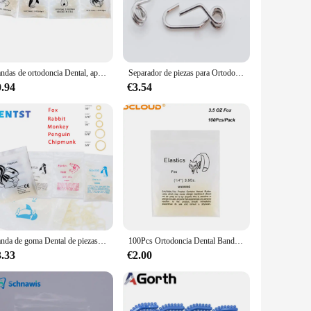
 for quick and easy attachment to brackets and archwires. The
 you're a seasoned orthodontist or a dental student, these
Bandas de ortodoncia Dental, aparatos de látex de goma elástica, 100 piezas, ardilla, conejo, zorro, pingüino, mono, tamaños 3,5/5,0/6,5 OZ
Separador de piezas para Ortodoncia Dental, elástico, 700, 10 unidades por bolsa
0.94
€3.54
and. This not only streamlines the ordering process but also
. By choosing these ligatures, you're investing in a product
Banda de goma Dental de piezas, producto de odontología, 500, 1/8, 3/16, 1/4, tirantes elásticos de ortodoncia, anillos de tracción de animales, 5/16
100Pcs Ortodoncia Dental Bandas de goma Ortoelásticos Ortoelásticos Frenos de látex Dentista Ligadura Lazos Anillos de ligadura 2.5 / 3.5 / 4.5 / 5.0 / 6.5 OZ
3.33
€2.00