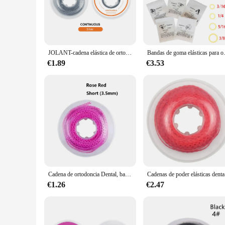
orthodontists and dental technicians seeking a dependable pr
**Versatile and Easy to Use**
These ligature ties come in a variety of sets, catering to di
contemporary style ensures they blend seamlessly with modern
ligatures are designed to simplify your workflow and enhance
JOLANT-cadena elástica de ortodoncia Dental, banda de goma, larga/corta/continua, 15 pies/rollo, Material de ortodoncia
Bandas de goma elásticas para ortodo
**Optimized for Efficiency**
€1.89
€3.53
The wholesale availability of these ligatures means that dent
reduces the need for frequent restocking. The sets are conve
that is optimized for efficiency, ensuring that your orthodon
Cadena de ortodoncia Dental, bandas elásticas de goma, soportes largos y cortos, de 4,57 m/rollo, 15 pies por rollo
Cadenas de 
€1.26
€2.47