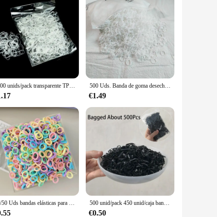
1000 unids/pack transparente TPU cuerda elástica desechable bandas de goma niñas atar corbata Cola de Caballo titular Accesorios Herramientas de Peinado
500 Uds. Banda de goma desechable colorida para niñas, bandas elásticas para el cabello, diadema para niños, coleteros, bandas, accesorios para el cabello para niños
1.17
€1.49
20/50 Uds bandas elásticas para el cabello accesorios para el cabello para niñas Mini diadema de nailon colorida soporte para cola de caballo para niños adornos de regalo
500 unid/pack 450 unid/caja bandas de goma desechables coloridas para niñas goma para coleta soporte bandas elásticas para el cabello accesorios para el cabello de moda
0.55
€0.50