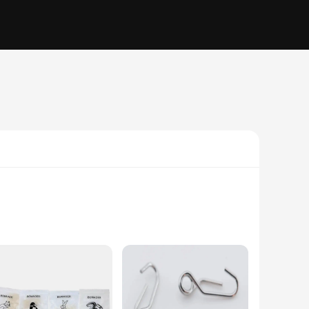
nstruction ensures they maintain their strength and elasticity
y and consistent performance make them a go-to choice for