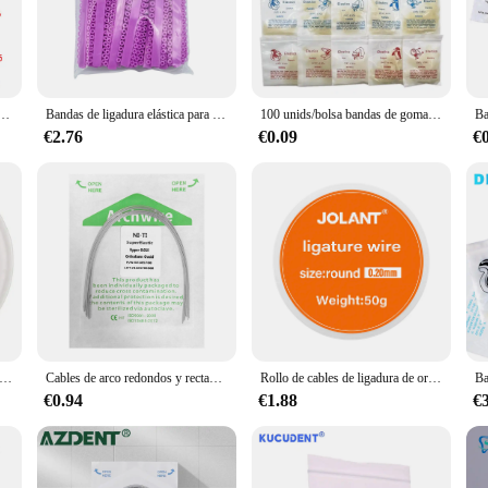
oduct.
verse orthodontic needs. The design of these ligatures is user-friendly, allowing
 orthodontic practices, while their functionality remains unparalleled. Whether
 patient care.
ncia Dental, paquete de zoológico de látex, anillo de ligadura de amarre, 1000/2,5/3,5/4,5/5,0 OZ, 6,5 piezas
Bandas de ligadura elástica para ortodoncia Dental, 1 paquete de 1040 piezas/40 palos, para soportes, tirantes, tratamiento Orto, 42 materiales de odontología
100 unids/bolsa bandas de goma de ortodoncia Dental elásticos ortopédicos soportes de látex herramienta no tóxica 3,5 oz/5 oz/6,5 oz bandas de goma para dentista
€2.76
€0.09
€
al professionals can stock up on sets to ensure they have a constant supply on h
niently packaged, making them an ideal choice for both small and large practices
tic treatments run smoothly and effectively.
poder elásticas dentales, 15 pies, para ortodoncia, ligadura, cadena Ultra potente, bandas de goma largas, cortas y continuas
Cables de arco redondos y rectangulares para ortodoncia, producto de dentista, forma ovoide súper elástica, 10 unids/lote por paquete
Rollo de cables de ligadura de ortodoncia Dental JOLANT, alambre de arco de acero inoxidable redondo, 0,2/0,25/0,3/0,4/0,5mm, 1 unidad
€0.94
€1.88
€