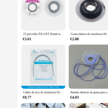
25 pies/rollo JOLANT Dental ortodoncia hilo elástico sólido Ortho tracción ligadura tubo de potencia tamaño 0,030"
Goma elástica de ortodoncia Dental de 4,57 m/15 pies, banda de goma de 
€3.61
€2.08
Cables de arco de ortodoncia Dental JOLANT, alambre superelástico de acero inoxidable, forma redonda, rectangular, ovoide, parte superior e inferior, 10 unids/lote por paquete
Bandas elásticas de goma para ortodonc
€0.77
€4.03