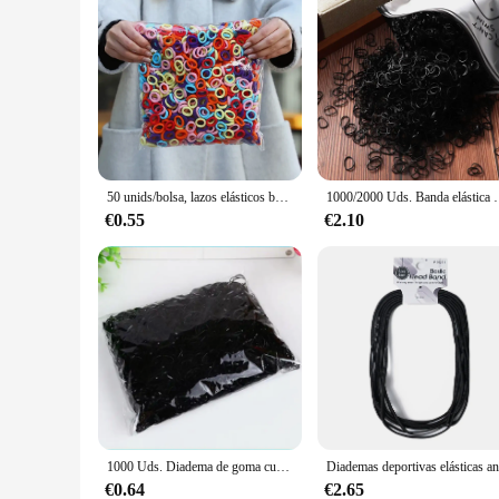
50 unids/bolsa, lazos elásticos básicos coloridos de nailon para el cabello para niñas, coleta para sujetar, banda de goma, accesorios para el cabello de moda para niños
1000/2000 Uds. Banda elástica de goma desechable colorida para el cab
€0.55
€2.10
1000 Uds. Diadema de goma cuerda de silicona soporte para cola de caballo elástico TPU soporte para el cabello lazo anillos de goma accesorios para el cabello para niñas
€0.64
€2.65