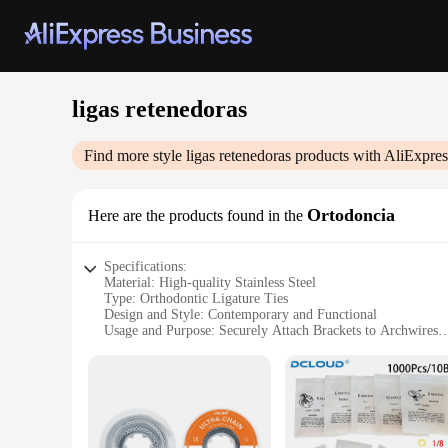
ligas retenedoras
Find more style
ligas retenedoras
products with AliExpres
Ortodoncia
Here are the products found in the
Specifications:
Material: High-quality Stainless Steel
Type: Orthodontic Ligature Ties
Design and Style: Contemporary and Functional
Usage and Purpose: Securely Attach Brackets to Archwires
Performance and Property: Strong and Reliable
Quantity: Available in Sets for Convenience
Features:
**Durable and Reliable**
Crafted from high-grade stainless steel, these ligas retenedor
throughout the course of orthodontic care, providing a reliab