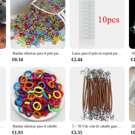
ello para niñas, lazos para niños, coleteros, bandas, accesorios para el cabello para niños, ligas
Bandas elásticas para el pelo para niña, accesorios para el cabello, Mini diadema colorida de nailon, soporte para Coleta, adornos para regalo, 20/50 piezas
Lazos para el pelo en espiral para mujer, cintas para el pelo en espiral de 43mm, cintas para el pelo con cuerda para teléfono, accesorios para el cabello para niña, 10/20/30 piezas
€0.34
€2.44
€
Diademas deportivas elásticas antideslizantes Unisex, paquete de 8 "poliéster transpirable", a la moda colores mezclados, perfectas para Yoga y
Bandas elásticas para el cabello de nailon coloridas para mujer y niña, coleteros pequeños para sujetar el cabello, bandas de goma, accesorios para el cabello a la moda para niños
5 ~ 50 Uds cola de caballo gancho elástico de goma bandas para el cabello mujeres ganchos de goma lazos para el cabello herramientas de estilismo soporte bandas elásticas Accesorios
€1.93
€3.35
€