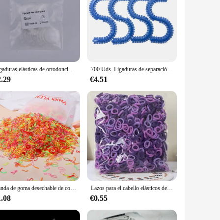
Ligaduras elásticas de ortodoncia Dental, bandas de anillo redondo de dibujos animados en forma de corazón, gato, flor, ratón, soportes de bandas elásticas, alambres de arco
700 Uds. Ligaduras de separación de Ortodoncia, aparato de goma, anillo separador elástico de Ortodoncia Dental, accesorios de odontología
2.29
€4.51
Banda de goma desechable de colores para niña, diadema para el pelo, coleteros, accesorios para el cabello, 500/1000/2000 piezas
Lazos para el cabello elásticos de nailon básicos coloridos para niñas y niños, coleta para sujetar, banda de goma, accesorios básicos para el cabello para niños
1.08
€0.55