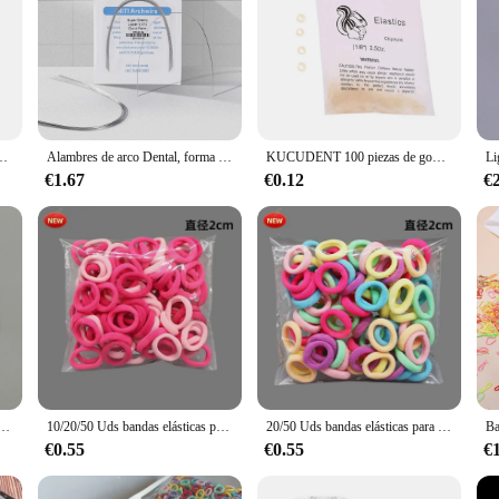
cadena Ultra eléctrica para aparatos ortopédicos, suministros de odontología largos/cortos/continuos
Alambres de arco Dental, forma ovoide, súper elástico, níquel titanio, redondo/Rectangular, ovalado, NITI, ortodoncia para dentistas, 10 unids/lote por bolsa
KUCUDENT 100 piezas de gomas dentales Ligas elásticas ortodónticas Anillos de tracción para dientes Brackets Ataduras de ligadura ortogonal
€1.67
€0.12
€
ia Dental, cadena de alimentación de 40 colores para la opción, suministros dentales de tipo continuo largo y corto
10/20/50 Uds bandas elásticas para el cabello accesorios para el cabello para niñas Mini diadema de nailon colorida soporte para cola de caballo para niños adornos de regalo
20/50 Uds bandas elásticas para el cabello accesorios para el cabello para niñas Mini diadema de nailon colorida soporte para cola de caballo para niños adornos de regalo
€0.55
€0.55
€