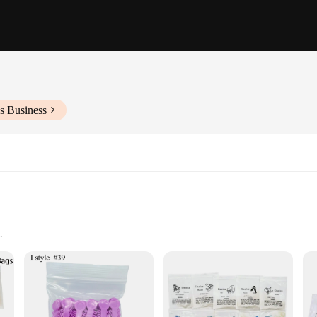
s Business
as are designed to withstand the rigors of orthodontic treatment. Their robust co
le solution for dental professionals and patients alike. The ligatures' longevit