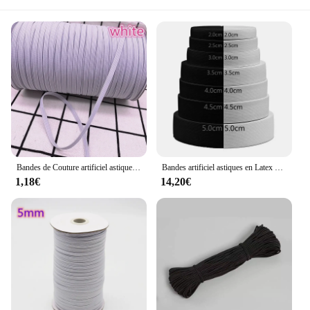
Bandes de Couture artificiel astiques Montantes, 3/5/6/8/10/12mm, 5 Yards, Couleur Blanche et Noire, Matériaux de Couture Faits à la Main, Nouvelle Collection
Bandes artificiel astiques en Latex à Haute artificiel asticité, Accessoires de Couture en Noir et Blanc, pour Documents de Bricolage, 2/2, 5, 3/3, 5, 4, 5cm
1,18€
14,20€