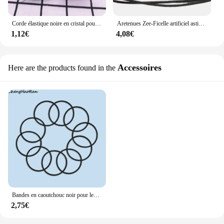
Corde élastique noire en cristal pour la fabrication de bijoux, fil de pêche, 0.6, 0.8, 1.0mm
Aretenues Zee-Ficelle artificiel astique Noire pour Fabrication de Bijoux, Cordon Extensible de 50 Yards, 0.8mm, pour Travaux Manuels, Deux Paquets
1,12€
4,08€
Accessoires
Here are the products found in the
Bandes en caoutchouc noir pour lecteur DVD, accessoires de remplacement, convient pour Xbox 5/10, lecteur optique, moteur, 360 pièces
2,75€