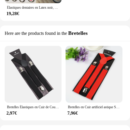
Élastiques dentaires en Latex noir, 5000 pièces, 2.5/3.5/4.5/6.5OZ
19,28€
Bretelles
Here are the products found in the
Bretelles Élastiques en Cuir de Couleur Unie, Bleu, Noir ou Rouge pour, Homme et Femme, Lanières de Suspension Réglables pour Costume de Mariage et Jupe, Idée de Cadeau, Accessoire Vestimentaire
Bretelles en Cuir artificiel astique Solide pour Homme et Femme, Bretelles Réglables, Noir, Bleu, Rouge, pour Mariage, Jupe Trempée, Accessoires Cadeau
2,97€
7,96€