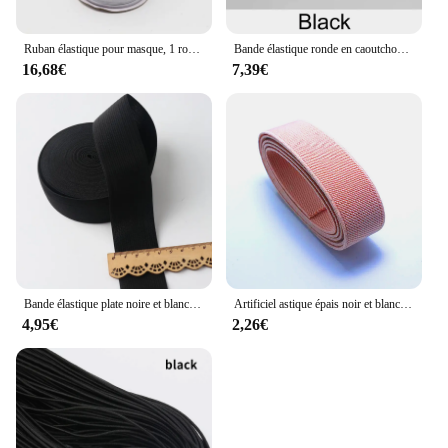
Ruban élastique pour masque, 1 rouleau, 3/ 5/ 6mm, 8/10/12mm, noir, blanc, ceinture élastique, bricolage, vêtements, accessoires de couture
Bande élastique ronde en caoutchouc noir et blanc pour la fabrication de bijoux, accessoires de couture de vêtements, bricolage, 1.0-5.0mm, de haute qualité
16,68€
7,39€
Bande élastique plate noire et blanche pour vêtements, fournitures de couture, bande élastique domestique, accessoires vestisens, 5mm, 40mm, 1m, 5m
Artificiel astique épais noir et blanc, 3cm, bande élastique couleur, pantalon plat et dur, cravates décoratives, accessoires pour la maison, bricolage
4,95€
2,26€