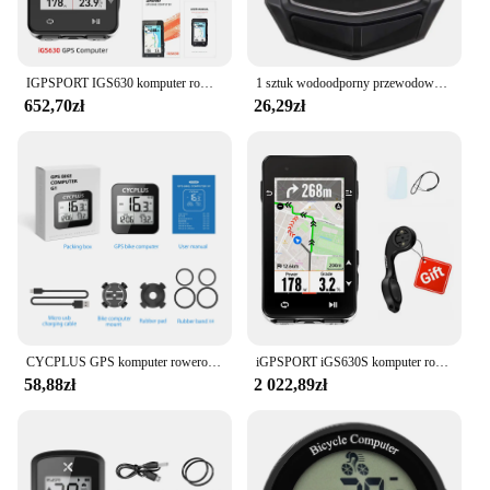
IGPSPORT IGS630 komputer rowerowy GPS globalna mapa offline licznik rowerowy IGS 630 obsługa elektronicznego zmiany biegów inteligentny trener
1 sztuk wodoodporny przewodowy cyfrowy rower jazdy prędkościomierz przebieg rowerów jazda na rowerze prędkość licznik kod tabeli akcesoria rowerowe
652,70zł
26,29zł
CYCPLUS GPS komputer rowerowy stoper bezprzewodowy IPX6 wodoodporne rowerowy licznik odległości akcesoria rowerowe prędkościomierz
iGPSPORT iGS630S komputer rowerowy GPS jazda na rowerze bezprzewodowy prędkościomierz Smart Climb Pro planowanie licznik rowerowy trening rowerowy w pomieszczeniach
58,88zł
2 022,89zł