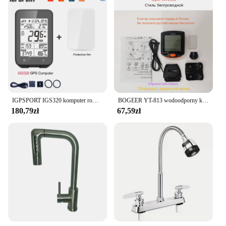
IGPSPORT IGS320 komputer rowerowy GPS globalna mapa offline licznik rowerowy IGS 320 wsparcie elektroniczne zmiany biegów inteligentny trener
BOGEER YT-813 wodoodporny komputer rowerowy bezprzewodowy MTB rower rowerowy licznik odległości stoper prędkościomierz zegarek LED cyfrowy wskaźnik
180,79zł
67,59zł