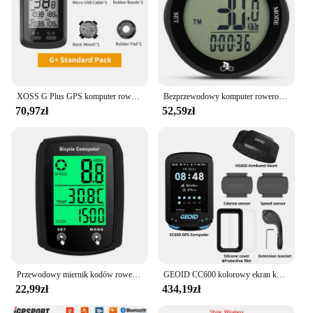
XOSS G Plus GPS komputer rowerowy bezprzewodowy wodoodporny prędkościomierz rowerowy ANT + komputer rowerowy rower szosowy akcesoria rowerowe MTB
Bezprzewodowy komputer rowerowy wodoodporny licznik kilometrów rowerowy wielofunkcyjna ekran LCD prędkościomierz jazdy na rowerze miernik Speedo roweru górskiego
70,97zł
52,59zł
Przewodowy miernik kodów rowerowych z ekranem dotykowym Prędkościomierz Licznik kodów angielskich Świecący przewodowy licznik kodów Licznik kilometrów
GEOID CC600 kolorowy ekran komputer rowerowy inteligentna nawigacja GPS bezprzewodowy prędkościomierz rowerowy WIFI ANT + 11 języków licznik rowerowy
22,99zł
434,19zł