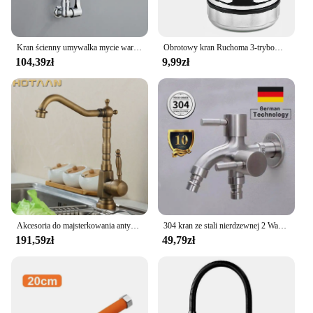
Kran ścienny umywalka mycie warzyw zlewozmywak kuchenny obrotowy pojedynczy kran z zimną wodą akcesoria łazienkowe HY-7170
Obrotowy kran Ruchoma 3-trybowa głowica kranu kuchennego 360 stopni Dysza oszczędzająca wodę Opryskiwacz Filtr Przedłużka Akcesoria kuchenne
104,39zł
9,99zł
Akcesoria do majsterkowania antyczny mosiądz bateria kuchenna 360° obrotowa umywalka łazienkowa bateria zlewozmywakowa z kranu żuraw, torneira YT-6025
304 kran ze stali nierdzewnej 2 Way Valvet Bibcock 1 w 2 głowica dwukierunkowa kran z kranem
191,59zł
49,79zł