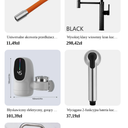
Uniwersalne akcesoria przedłużacz do kranu 360 ° akcesoria kuchenne łazienka balkon bateria do łazienki przedłużacz do kranu zlewozmywak
Wysokiej klasy wiosenny kran kuchenny z mosiądzu luksusowy czarny kran do zlewu kuchennego 360 ° obrotowa bateria bateria do zlewu akcesoriów kuchennych
11,49zł
298,42zł
Błyskawiczny elektryczny, gorący bojler bateria kuchenna Adapter szybkie nagrzewanie kranu cyfrowy wyświetlacz bojler akcesoria łazienkowe
Wyciągana 2-funkcyjna bateria kuchenna Zapasowy kran Wyciągana głowica prysznicowa z natryskiem Akcesoria kuchenne
101,39zł
37,19zł