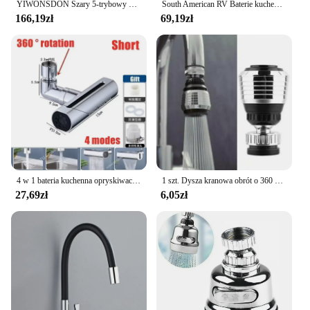
YIWONSDON Szary 5-trybowy wyciągany kran zlewozmywakowy z wodospadem Bateria ciepłej zimnej wody Umywalka montowana na biurku Czarny kran Akcesoria
South American RV Baterie kuchenne Dwuportowy kran Kuchenny kran odporny na zachlapania Wymienne baterie zlewozmywakowe Akcesoria kuchenne
166,19zł
69,19zł
4 w 1 bateria kuchenna opryskiwacz przeciwbryzgowy pod ciśnieniem Bubbler wielofunkcyjna 360 ° obrót kran wodospad akcesoria domowe
1 szt. Dysza kranowa obrót o 360 stopni rura przedłużająca filtr prysznic oszczędzająca wodę głowica kranu dysza uniwersalne akcesoria kuchenne
27,69zł
6,05zł