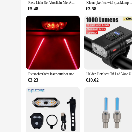
Fiets Licht Set Voorlicht Met Achterlicht Usb Oplaadbare Eenvoudig Te Installeren 3 Modi Fiets Accessoires Voor De Fiets Weg Mtb
Kleurrijke fietswiel spaaklamp waterdicht mtb balance fiets licht led band
€5.48
€3.58
Fietsachterlicht laser outdoor nacht rijden veiligheidsbescherming waarschuwingslamp, fiets achterlicht waterdichte motor LED verlichting flits mtb fiets accessoires, geen batterij
Helder Fietslicht 
€3.23
€10.62