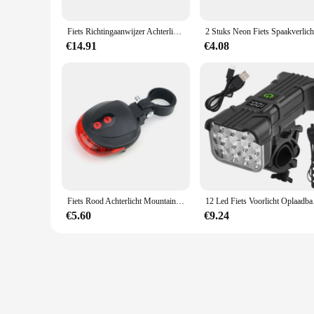
Fiets Richtingaanwijzer Achterlicht Afstandsbediening Fietsverlichting Usb Oplaadbare Led Fietslamp Fiets Draadloze Veiligheidswaarschuwing Achterlicht
€14.91
€4.08
Fiets Rood Achterlicht Mountainbike Nacht Rijden Laserlicht Knipperende Achterlicht Rijden Waarschuwing Knipperlicht Fietsen Onderdelen
12 Led Fiets Voorlich
€5.60
€9.24