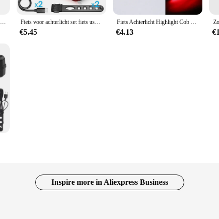
2 Stuks Neon Fiets Spaakverlichting Fiets Led Licht Bandventiel Zaklamp Wiel Spaak Lichtgewicht Auto Motorfiets Accessoires
Fiets voor achterlicht set fiets usb opladen koplamp mtb waterdicht achterlicht led lantaarn fietsonderdelen
Fiets Achterlicht Highlight Cob Led Achterlicht Waterdichte Fiets Usb Oplaadbare Mountainbike Fietsen Achterlicht Fietsonderdelen
€5.45
€4.13
€
t Oplaadbare Fiets Licht Met Hoorn Mtb Fiets Koplampen Fietsen Fiets Veiligheidslamp Voor 'S Nachts Rijden
Inspire more in Aliexpress Business