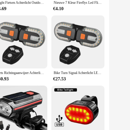
Night Fietsen Achterlicht Outdoor Hoogtepunt Usb Opladen Enkel Licht Mountainbike Led Waarschuwingslampje Staart Fiets Accessoires
Nieuwe 7 Kleur Fireflys Led Flitslicht Lamp Nachtfiets Autoband Wiel Ventiel Doppen Band Decoratie Led Licht
3.69
€4.10
Fiets Richtingaanwijzer Achterlicht Usb Oplaadbare Draadloze Achterkant Led Scooter Achterlicht Draadloze Waarschuwing Achterlicht Fietsen Accessoires
Bike Turn Signal Achterlicht LED Fietslamp USB Oplaadbare Fiets Draadloze verlichting Terug MTB Staart Licht Fietsaccessoires
30.93
€27.53