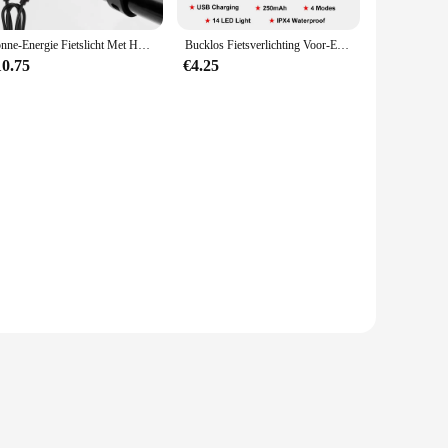
Zonne-Energie Fietslicht Met Hoorn 120db TYPE-C Oplaadbare Mtb Racefiets Voorlicht Zaklamp Fietslicht 1200 Mah
Bucklos Fietsverlichting Voor-En Achterlichten Fietslamp Led Cycling Light Fiets Zaklamp Voor Fiets Achterlicht Lantaarn
10.75
€4.25