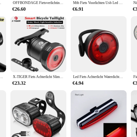
 flash lichten waarschuwing fietslamp
OFFBONDAGE Fietsverlichting Voor 900Lumen Bike Light 2000mAh Waterdichte Zaklamp USB Opladen MTB Weg Fietslamp
Mtb Fiets Voorlichten Usb Led Oplaadbare Waterdichte Mountainbike Koplamp Fiets Waarschuwing Licht Fietsen Accessoires
€26.60
€6.91
€
T6 Led Voor Usb Oplaadbare Mountain Fietslamp 1000lm Fiets Koplamp Zaklamp Fietsen Scooter
X-TIGER Fiets Achterlicht Slimme Rem Detectie Licht Fiets Achterlicht Ipx6 Waterdicht Led Opladen Achterlicht Fietsen Accessoires
Led Fiets Achterlicht Waterdichte Draagbare Veiligheid Licht Fietsen Achterlichten Led Lamp Kleine Veiligheid Licht Voor Outdoor Fietsen
€23.32
€4.94
€