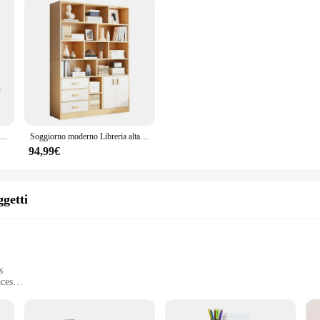
ile Scaffale per libri da parete per interni Scaffale per libri galleggiante in metallo Scaffali per libri Accessori per la decorazione della casa
Soggiorno moderno Libreria alta Scaffale per libri Libreria in legno con ante Mobili di design per libreria
94,99€
getti
s
aces