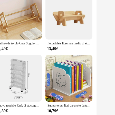
rom premium wood, this horizontal wall-mounted shelf is
ign ensures that it complements any decor, making it a
 commercial setting. The shelves are not only functional but
r living room or organize your workspace, this set is a
Scaffale da tavolo Casa Soggiorno Piccola decorazione Scaffale decorativo in bambù Scrivania Scaffale multiuso per libreria
Portariviste libreria armadio di stoccaggio libreria libri lavatrice scaffale in ferro librerie per bambini mobili estetici per la stanza
2,49€
13,49€
ation makes it an ideal choice for displaying items in a visually
ck-knacks, or someone who values a clutter-free environment,
, and individuals looking to enhance their space with a
Nuovo modello Rack di stoccaggio scaffale da tavolo ruote laterali Rack pavimento rimovibile Multi Story dormitorio tavolo Storage laterale cestino
Supporto per libri da tavolo da tavolo multistrato facile da montare, carino per bambini e studenti
2,39€
10,79€