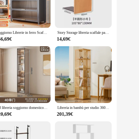
seamlessly blends with various interior design styles. Its
ce is at a premium. The bookshelf's horizontal orientation
e.
enough to cater to your needs. Its customizable dimensions
Soggiorno Librerie in ferro Scaffale portaoggetti Scaffali da parete galleggianti Scaffale Speed Rack Estante Livros Mobili per soggiorno
Story Storage libreria scaffale parete mobile libreria minimalista Organizer rivista Librero Para Libros Mueble mobili per la casa
t a reliable choice for long-term use. Plus, the sleek finish
56,69€
14,69€
an be mounted securely without the need for additional
iring only a quick wipe with a damp cloth to keep it looking
.
N8 libreria soggiorno domestico con porta in vetro integrato a parete intera armadi di lusso moderni display libreria in legno massello
Libreria in bambù per studio 360 ° Librerie portaoggetti a strati rotanti Libreria girevole semplice e creativa per soggiorno RWWP
20,69€
201,39€