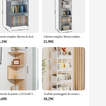
ctionality.
Libreria semplice libreria di facile montaggio può essere spostato porta detriti per bambini mobili per la casa scaffale per libri portaoggetti
Libreria semplice libreria multistrato facile da montare supporto per libri di facile montaggio espositore per libri scaffale per libri organizzatore per libri scaffale per detriti
2,19€
21,99€
Mensola da parete a 2/4 livelli Scaffale angolare in PVC Mensola angolare Scaffali galleggianti Organizzatori da cucina Conservazione Soggiorno Decorazioni per la casa
Scaffale portaoggetti da cucina carrello scaffale da cucina angolo da cucina armadio portaoggetti a fessura stretta bagno soggiorno Home Organizer
0,69€
18,29€