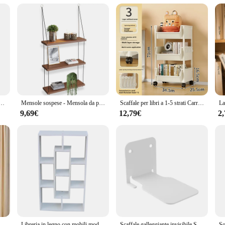
 da montare supporto per libri di facile montaggio espositore per libri scaffale per libri organizzatore per libri scaffale per detriti
Mensole sospese - Mensola da parete a 3 livelli - Simpatico arredamento Boho per camera da letto, bagno, soggiorno - Piccole librerie galleggianti in legno
Scaffale per libri a 1-5 strati Carrello per rack di stoccaggio a fessura stretta in plastica multistrato di grande capacità Carrello piccolo con ruote per sala studio
9,69€
12,79€
2
ello scaffale da cucina angolo da cucina armadio portaoggetti a fessura stretta bagno soggiorno Home Organizer
Libreria in legno con mobili moderni per biblioteca universitaria
Scaffale galleggiante invisibile Scaffale per libri da parete per interni Scaffale per libri galleggiante in metallo Scaffali per libri Accessori per la decorazione della casa