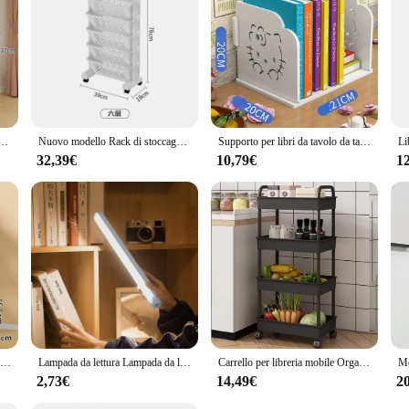
horizontal bookshelf is the perfect choice for those who value both style and fun
ativo cucina scaffale di stoccaggio soggiorno Mobile vetrina angolo Mobile libreria con ruote
Nuovo modello Rack di stoccaggio scaffale da tavolo ruote laterali Rack pavimento rimovibile Multi Story dormitorio tavolo Storage laterale cestino
Supporto per libri da tavolo da tavolo multistrato facile da montare, carino per bambini e studenti
32,39€
10,79€
1
Scaffale per libri a 1-5 strati Carrello per rack di stoccaggio a fessura stretta in plastica multistrato di grande capacità Carrello piccolo con ruote per sala studio
Lampada da lettura Lampada da lettura a luce notturna con sensore di movimento Lampada a LED wireless per sala studio, sala lettura o biblioteca
Carrello per libreria mobile Organizzatori da cucina per la casa e portaoggetti Carrello per il bagno di casa con ruote Scaffali per snack da soggiorno
2,73€
14,49€
2