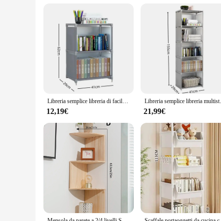
Libreria semplice libreria di facile montaggio può essere spostato porta detriti per bambini mobili per la casa scaffale per libri portaoggetti
Libreria semplice libreria multistrato facile
12,19€
21,99€
Mensola da parete a 2/4 livelli Scaffale angolare in PVC Mensola angolare Scaffali galleggianti Organizzatori da cucina Conservazione Soggiorno Decorazioni per la casa
Scaffale portaoggetti da cucina carr