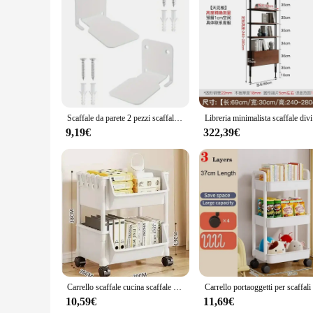
Features:
**Effortless Organization and Display**
The libreria orizzontale a parete is not just a storage solut
designed to hold a variety of items, from books and decorativ
versatile addition to your space.
**Tailored to Your Needs**
Understanding that every space is unique, this shelf set is cu
also durable, capable of withstanding the weight of your bel
practical choice that blends seamlessly with your environmen
Scaffale da parete 2 pezzi scaffale da appendere invisibile scaffale da esposizione scaffale per libri album fotografico scaffale orizzontale
Libreria m
**Versatile and Adaptable**
9,19€
322,39€
The libreria orizzontale a parete is more than just a storage so
appealing manner, while the multiple shelves provide ample 
this shelf set is designed to meet your needs. With its wholes
functional yet stylish addition.
Carrello scaffale cucina scaffale portaoggetti cucina angolo fessura stretta armadio portaoggetti bagno soggiorno casa organizzatore regali
10,59€
11,69€