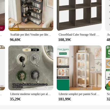
 per piante Scaffale per libri da parete modulare in legno Mobili per scaffali per camera da letto minimalista
Scaffale per libri Vendite per libri Scaffale nordico Libreria da parete di lusso Portariviste Portariviste per soggiorno Mobili
ClosetMaid Cube Storage Shelf Organizer scaffale aperto sul retro verticale orizzontale facile da montare mobili in legno con finitura bianca
96,69€
108,39€
4
ivisorio Libreria in ferro industriale Mobili per biblioteca Scaffale per libri multistrato di lusso B
Librerie moderne semplici per alberi Scaffale per bambini Soggiorno Parete da pavimento Semplice armadietto per libri Mobili per la casa Estanterias
Librerie semplici per panini Scaffale angolare creativo Parete del soggiorno in acrilico Armadietto di stoccaggio stretto Mobili per soggiorno domestico Z
35,29€
181,99€
3