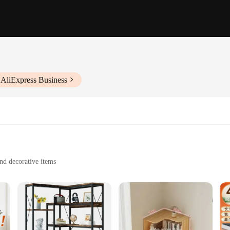
 AliExpress Business
nd decorative items
izable dimensions
nstallation