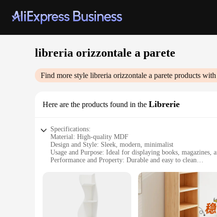
libreria orizzontale a parete
Find more style
libreria orizzontale a parete
products with
Librerie
Here are the products found in the
Specifications:
Material: High-quality MDF
Design and Style: Sleek, modern, minimalist
Usage and Purpose: Ideal for displaying books, magazines, a
Performance and Property: Durable and easy to clean
Shape or Size: Horizontal wall-mounted design with custom
Parts and Accessories: Includes mounting hardware for easy i
Features:
|Wholesale|Vendors|
**Elegant Space-Saving Solution**