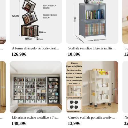
ion; it's a statement piece that adds a touch of elegance to any room. Crafted f
e objects to office supplies and kitchen essentials. Its modern, minimalist des
stomizable to fit any wall size, ensuring a perfect fit for your home, office, or
ongings without compromising on style. Whether you're looking to declutter you
t.
inimalista scaffale divisorio per ufficio pavimento del soggiorno scaffale in ferro battuto libreria a parete completa
A forma di angolo verticale creativo ferro arte libreria pavimento semplice scaffale decorativo scaffale libreria soggiorno rack di stoccaggio
Scaffale semplice Libreria multistrato di facile montaggio Supporto per libri di facile montaggio Espositore per libri Organizzatore di libri Scaffale per detriti
126,99€
10,89€
1
lution; it's a versatile piece that adapts to your lifestyle. Its horizontal orient
space for your collection. Whether you're a book enthusiast, a collector of kni
ale availability and easy installation, it's a smart choice for vendors, suppliers
Carrello portaoggetti per scaffali carrello portaoggetti da cucina Mobile con ruote scaffali da bagno multistrato scaffale portaoggetti per snack domestici
Libreria in acciaio metallico a 7 strati per casa e ufficio, libreria di alta qualità per biblioteca scolastica, libreria industriale con struttura in metallo
Carrello scaffale portatile creativo cucina scaffale di stoccaggio soggiorno Mobile vetrina angolo Mobile libreria con ruote
148,39€
13,99€
3