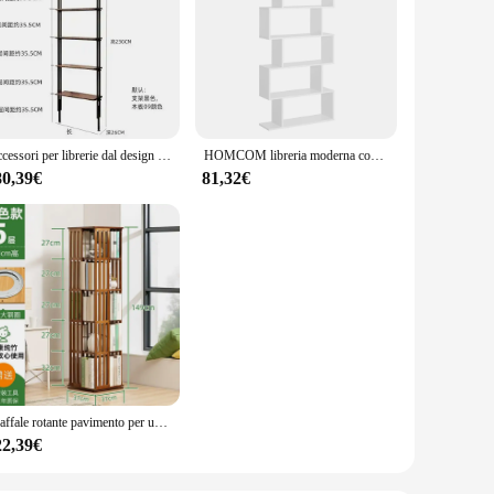
Accessori per librerie dal design moderno Camera da letto creativa per interni Portariviste Organizzatore Organizzatore Scrivania Mobili industriali
HOMCOM libreria moderna con 6 ripiani 80x23x192 cm bianco
80,39€
81,32€
Scaffale rotante pavimento per uso domestico Shnitureelf semplice scaffale per libri scaffale multistrato libreria headboard etagere rangemen
22,39€