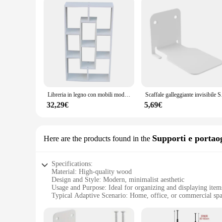
Libreria in legno con mobili moderni per biblioteca universitaria
Scaffale galleggiante invisib
32,29€
5,69€
Supporti e portaog
Here are the products found in the
Specifications:
Material: High-quality wood
Design and Style: Modern, minimalist aesthetic
Usage and Purpose: Ideal for organizing and displaying item
Typical Adaptive Scenario: Home, office, or commercial sp
Shape or Size: Customizable to fit any wall size
Performance and Property: Durable and sturdy construction