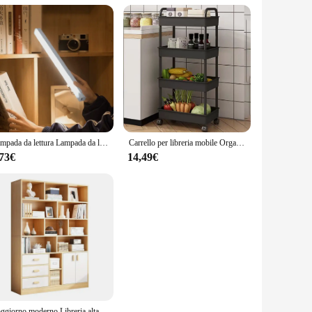
Lampada da lettura Lampada da lettura a luce notturna con sensore di movimento Lampada a LED wireless per sala studio, sala lettura o biblioteca
Carrello per libreria mobile Organizzatori da cucina per la casa e portaoggetti Carrello per il bagno di casa con ruote Scaffali per snack da soggiorno
,73€
14,49€
Soggiorno moderno Libreria alta Scaffale per libri Libreria in legno con ante Mobili di design per libreria