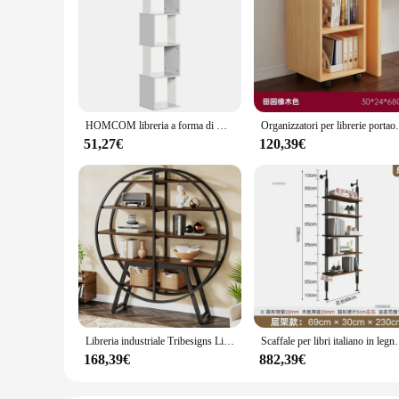
HOMCOM libreria a forma di mensola S con 5 ripiani per soggiorno ufficio 33x28x161cm
Organizzatori per librerie portaoggetti a cubo Divisori
51,27€
120,39€
Libreria industriale Tribesigns Libreria Etagere: 67 pollici Scaffali rotondi a 5 livelli per soggiorno
Scaffale per libri italiano in legno massello Scaffale per esposizione d
168,39€
882,39€