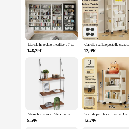
or someone looking to organize their reading materials, this 
Libreria in acciaio metallico a 7 strati per casa e ufficio, libreria di alta qualità per biblioteca scolastica, libreria industriale con struttura in metallo
Carrello scaffale portatile cre
148,39€
13,99€
Mensole sospese - Mensola da parete a 3 livelli - Simpatico arredamento Boho per camera da letto, bagno, soggiorno - Piccole librerie galleggianti in legno
9,69€
12,79€