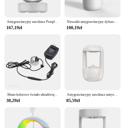
Antygrawitacyjny nawilżacz Przepływ wsteczny Antygrawitacyjne kropelki wody Przepływ mgły Nawilżacz
Nieważki antygrawitacyjny dyfuzor olejków eterycznych 800Ml kropla wody nawilżacz powietrza lampka nocna opryskiwacz lampy biurkowe dekoracje
167,19zł
100,19zł
36mm kolorowe światło ultradźwiękowe mgły 12 LED fontanna staw krajobraz Fogger Atomizer domowy nawilżacz powietrza akwarium
Antygrawitacyjny nawilżacz natryskowy kropla wody refluks anty-suchy spalanie maszyna do aromaterapii Mini ultradźwiękowy nawilżacz powietrza
30,29zł
85,59zł