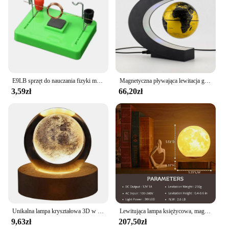
E9LB sprzęt do nauczania fizyki model silnika STEM huśtawka elektromagnetyczna zabawka edukacyjna
Magnetyczna pływająca lewitacja globus LED mapa świata elektroniczna lampa antygrawitacyjna nowość kulka świetlna lampy dekoracyjne do domu prezenty urodzinowe
3,59zł
66,20zł
Unikalna lampa kryształowa 3D w kształcie galaktyki i projekcji planetarnego Lampka nocna USB do przytulnej atmosfery w kształcie kuli plazmowej
Lewitująca lampa księżycowa, magnetyczna pływająca lampa księżycowa Obrotowa lampka nocna Luna z trybami kolorów, do dekoracji biurka w domu,
9,63zł
207,50zł