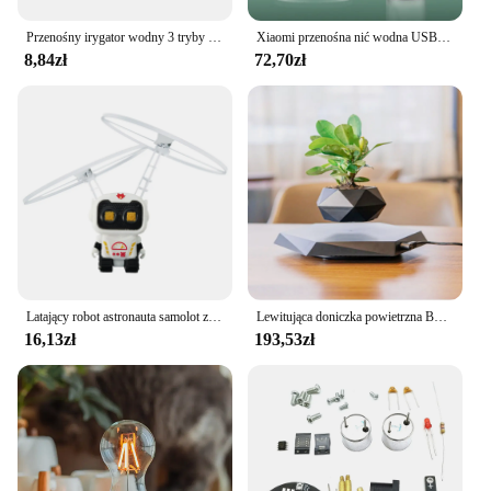
Przenośny irygator wodny 3 tryby IPX7 wodoodporny elektryczny akumulatorowy irygator do jamy ustnej z 4 dyszami środek do czyszczenia zębów dentystycznych
Xiaomi przenośna nić wodna USB akumulator irygator do jamy ustnej 280 ml elektryczne urządzenie do czyszczenia zębów 3 tryby wodoodporny irygator
8,84zł
72,70zł
Latający robot astronauta samolot zabawkowy zaawansowany technologicznie ręcznie sterowany dron interaktywne podwójne skrzydła ze światłami prezenty na świeżym powietrzu dla dzieci
Lewitująca doniczka powietrzna Bonsai Obrotowa doniczka Doniczki Zawieszenie magnetyczne Pływająca doniczka Roślina doniczkowa Dom bez roślin
16,13zł
193,53zł