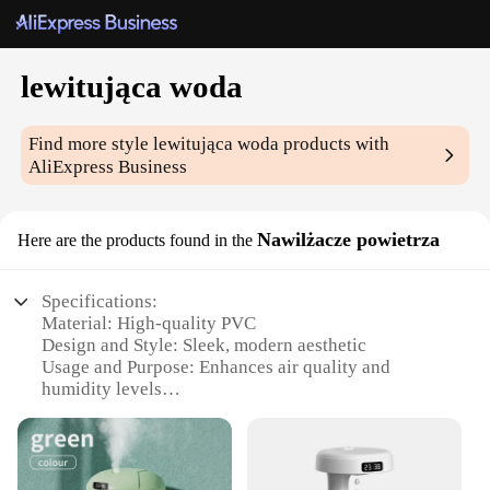
lewitująca woda
Find more style
lewitująca woda
products with
AliExpress Business
Nawilżacze powietrza
Here are the products found in the
Specifications:
Material: High-quality PVC
Design and Style: Sleek, modern aesthetic
Usage and Purpose: Enhances air quality and
humidity levels
Performance and Property: Efficient misting with
minimal noise
Shape or Size or Weight or Quantity: Compact and
lightweight for easy portability