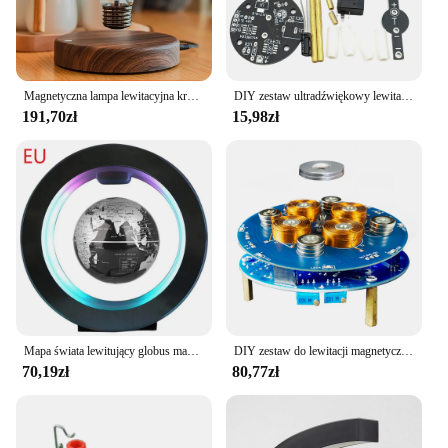
Magnetyczna lampa lewitacyjna kreatywność pływająca żarówka szkło LED dekoracja biurko do pracy w domu prezent urodzinowy stół nowość lampka nocna
DIY zestaw ultradźwiękowy lewitator zawieszenie na fali stojącej kontroler DIY zestaw do nauki naukowym eksperymentem lutowania
191,70zł
15,98zł
Mapa świata lewitujący globus magnetyczna LED obracająca się ziemia pływająca lampa lewitująca O/C kształt lampki nocne nowość prezent urodzinowy
DIY zestaw do lewitacji magnetycznej eksperyment projekt lutowania PCB praktyka montaż lutu 2-5W 150G elektroniczny zestaw zrób to sam magnesu obciążenia
70,19zł
80,77zł