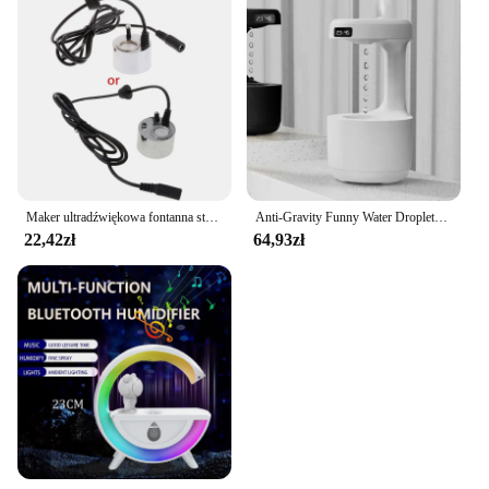
Maker ultradźwiękowa fontanna stawowa Fogger LED czerwone światło dla nawilżacza powietrza 24V dla ryb skalnych na
Anti-Gravity Funny Water Droplets Ultrasonic Cool Mist Maker Fogger Diffuser with LED Display Home Office New Air Humidifier
22,42zł
64,93zł