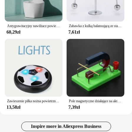
Antygrawitacyjny nawilżacz powietrza Licznik wyciszania Nawilżacz prądu Lewitujące krople wody Cool Mist Maker Fogger Łagodzi zmęczenie
Zabawka z kulką balansującą ze stali nierdzewnej kreatywne wahadło kołyska Iron Man ozdoby dekompresyjne biurko zabawka narzędzia do wczesnej edukacji prezenty
68,29zł
7,61zł
Zawieszenie piłka nożna powietrzna elektryczna lewitacja zabawka sportowa ABS Hover piłka nożna z oświetleniem Led unikanie kolizji w pomieszczeniach zabawka dla dzieci
Pole magnetyczne działające na aktualną aparaturę eksperymentalną ampersiłę aparatury doświadczalnej dla do nauczania fizyki gimnazjalnych
13,58zł
7,39zł
Inspire more in Aliexpress Business