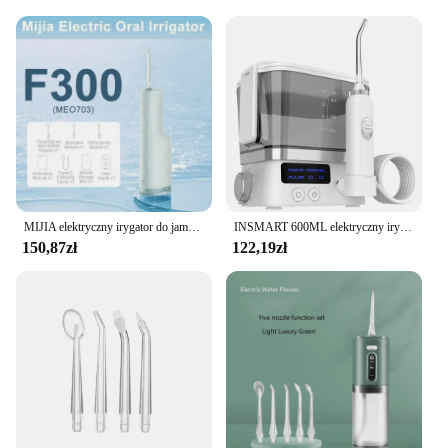
MIJIA elektryczny irygator do jamy ustnej F300 przenośny środek do wybielania zębów MEO703
INSMART 600ML elektryczny irygator do jamy ustnej Dental irygator wodny do użytku domowego przenośny blat nić dentystyczna zęby do użytku domowego
150,87zł
122,19zł