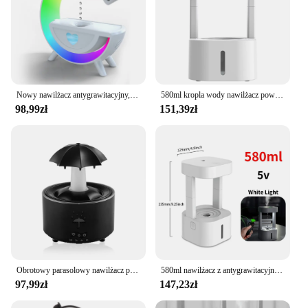
Nowy nawilżacz antygrawitacyjny, światło otoczenia, głośnik Bluetooth, przepływ zwrotny kropli wody - do wystroju domu
580ml kropla wody nawilżacz powietrza antygrawitacyjny ultradźwiękowy generator chłodnej mgiełki nieważki opryskiwacz z nawilżaczem LED z lampką nocną
98,99zł
151,39zł
Obrotowy parasolowy nawilżacz powietrza z kroplą wody z kolorowymi lampkami nocnymi wyciszenie Spary Home olejek eteryczny dyfuzor zapachowy nawilżacz
580ml nawilżacz z antygrawitacyjną kroplą wody z nastrojowe oświetlenie przenośne elektryczne nawilżaczem o niskim poziomie hałasu do sypialni w biurze domowym
97,99zł
147,23zł