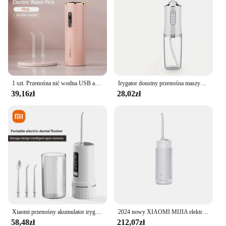
1 szt. Przenośna nić wodna USB akumulatorowy irygator do jamy ustnej 280ML elektryczne urządzenie do czyszczenia zębów 3 tryby wodoodporny irygator
Irygator doustny przenośna maszyna do mycia ust Dental irygator wodny USB akumulator strumień wody nić dentystyczna wykałaczka 220 ml 3 tryby
39,16zł
28,02zł
Xiaomi przenośny akumulator irygator do jamy ustnej elektryczny dentystyczny irygator wodny zraszacz wykałaczka myjka do ust 4 dysze nowość
2024 nowy XIAOMI MIJIA elektryczny irygator do jamy ustnej F400 przenośny irygator wodny 200ML 4 tryb wykałaczka do zębów wybielanie środek czyszczący impuls wodny
58,48zł
212,07zł