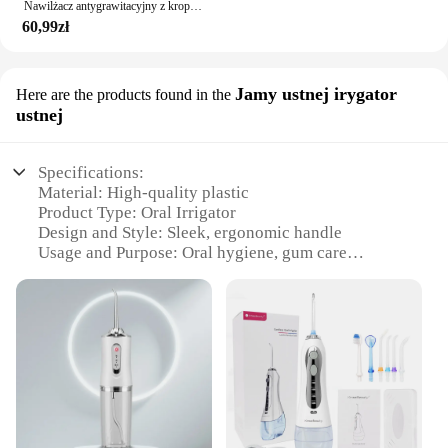
Nawilżacz antygrawitacyjny z kroplą wody, światło otoczenia, pulpit domowy, ciężka mgła, sypialnia, biuro, cichy
60,99zł
Jamy ustnej irygator
Here are the products found in the
ustnej
Specifications:
Material: High-quality plastic
Product Type: Oral Irrigator
Design and Style: Sleek, ergonomic handle
Usage and Purpose: Oral hygiene, gum care
Performance and Property: Powerful water flow
Parts and Accessories: Includes multiple nozzles for
customized cleaning
Features:
**Advanced Oral Hygiene Technology**
The lewitująca woda Jamy ustnej irygator ustnej is a
revolutionary oral irrigator designed to provide an
unparalleled oral hygiene experience. Its advanced