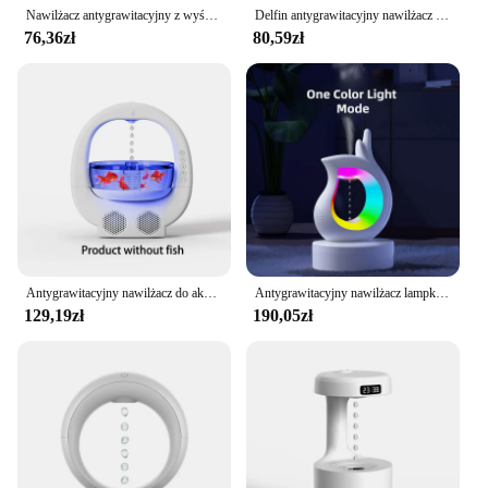
Nawilżacz antygrawitacyjny z wyświetlaczem zegara LED, nawilżacz z pływającą kropelką wody - do wystroju domu
Delfin antygrawitacyjny nawilżacz z kroplą wody głośnik Bluetooth, nawilżacz w kolorze światła, kolorowe światła, -dla Home Deco, prezent
76,36zł
80,59zł
Antygrawitacyjny nawilżacz do akwarium z kroplą wody, maszyna do aromaterapii, głośnik Bluetooth, światło otoczenia - dekoracje do domowego biura
Antygrawitacyjny nawilżacz lampka nocna do spania sportowy głośnik Bluetooth muzyka kropla wody przepływ wsteczny kreatywny atomizer do palców orchidei
129,19zł
190,05zł