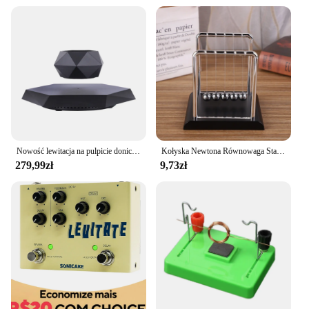
Nowość lewitacja na pulpicie doniczka Orrnament, geometryczna sadzarka zawieszona, dekoracja biurowa domu uchwyt do wieszania roślin ozdoby
Kołyska Newtona Równowaga Stalowa piłka Materiały dydaktyczne Fizyka Nauka Wahadło Zabawki na biurko Prezenty antystresowe Dekoracja domu
279,99zł
9,73zł