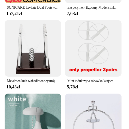
SONICAKE Levitate Dual Footswitch Stompbox Digital Delay and Reverb Pedał efektów gitarowych QDS-02
Eksperyment fizyczny Model silnika STEM Instrument do nauczania huśtawki elektromagnetycznej
157,21zł
7,63zł
Metalowa kula wahadłowa wystrój stołu wahadło fizyczne kulka Newton stal wyrównać piłkę kołyska Newtona
Mini indukcyjna zabawka latająca na podczerwień helikopter zabawka dla astronautów indukcyjna maszyna latająca automatyczna zabawka dla dzieci
10,43zł
5,78zł