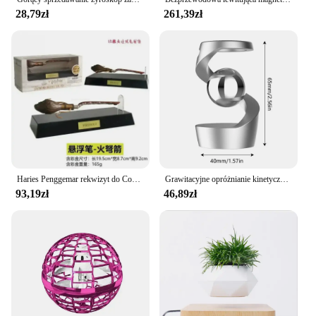
28,79zł
261,39zł
Haries Penggemar rekwizyt do Cosplay lewitujący Harry Potter miotła Pena Nimbus 2000 Firebbolt Model Koleksi Trik Ajaib prezenty zabawka
Grawitacyjne opróżnianie kinetyczne dekoracje na biurko stop aluminium kreatywny obrotowy żyroskop palec kinetyczny lewitujący Spinner do dekoracji biurka
93,19zł
46,89zł