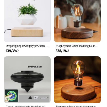
Dropshipping lewitujący powietrze doniczka do Bonsai obrót doniczki sadzarki zawieszenie magnetyczne pływający garnek roślina doniczkowa domu
Magnetyczna lampa lewitacyjna kreatywność pływająca żarówka szkło LED dekoracja biurko do pracy w domu prezent urodzinowy stół nowość lampka nocna
139,39zł
238,19zł
Gorący sprzedawanie żyroskop zabawki indukcyjne zabawa lewitacja emitujący światło żyroskop zabawki dekompresyjne zabawki dla dzieci prezent urodzinowy
Bezprzewodowa lewitująca magnetyczna pływająca lampka nocna LED na biurko, automatyczna obrotowa lampa 360 stopni na prezenty, pokój, biuro