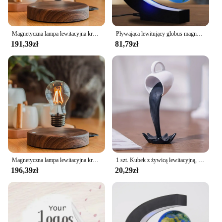
Magnetyczna lampa lewitacyjna kreatywność pływająca żarówka szkło LED dekoracja biurko do pracy w domu prezent urodzinowy stół nowość lampka nocna
Pływająca lewitujący globus magnetyczna ledowa mapa świata elektroniczna lampa antygrawitacyjna nowość lampa kula dekoracji domu prezenty urodzinowe
191,39zł
81,79zł
Magnetyczna lampa lewitacyjna kreatywność pływająca żarówka szkło LED dekoracja biurko do pracy w domu prezent urodzinowy stół nowość lampka nocna
1 szt. Kubek z żywicą lewitacyjną, płynący kubek do kawy, domowy kubek do ozdoby z żywicy, ozdoby do wywrotu
196,39zł
20,29zł