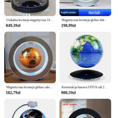
Unikalna lewitacja magnetyczna 140 mm Obrotowe kolory oświetlenia Mapa świata Pływający globus zegara na prezent na Boże Narodzenie
Magnetyczna lewitacja globus dekoracja salonu czarna technologia powieść wysokiej klasy prezenty dekoracyjne z prezentami ręcznymi,
849,39zł
198,99zł
Magnetyczna lewitacja globus salon nauka dekoracja biurka artykuły papiernicze kreatywne nowe fantazyjne wysokiej klasy prezenty świąteczne
Konstrukcja bazowa UFO 8 cali 20 cm Lewitacja magnetyczna Pływająca i obrotowa mapa świata Angielski globus ze światłami LED RGB
182,79zł
980,59zł