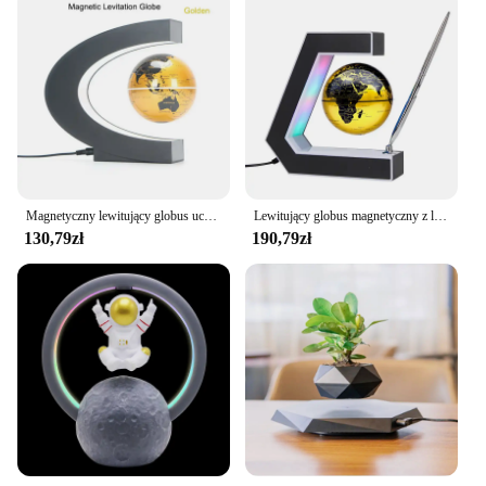
Magnetyczny lewitujący globus uczeń szkolny sprzęt dydaktyczny z ledowa mapa świata Globe prezenty dla dzieci pulpit kultura edukacja rzemiosło
Lewitujący globus magnetyczny z lampką LED i długopisem pływający świat dla biurko do pracy w domu gadżet dekoracyjny prezent dla mężczyzn ojciec przyjaciel szef
130,79zł
190,79zł