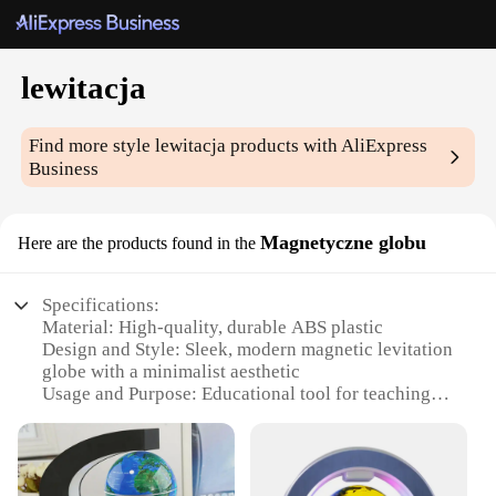
lewitacja
Find more style
lewitacja
products with AliExpress
Business
Magnetyczne globu
Here are the products found in the
Specifications:
Material: High-quality, durable ABS plastic
Design and Style: Sleek, modern magnetic levitation
globe with a minimalist aesthetic
Usage and Purpose: Educational tool for teaching
geography and world cultures
Performance and Property: Magnetic levitation
technology ensures smooth, silent rotation
Parts and Accessories: Includes a stable base for