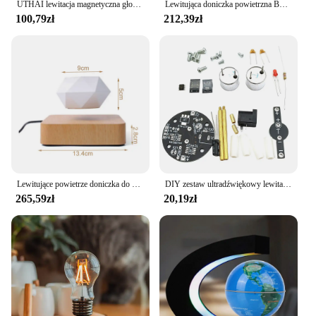
UTHAI lewitacja magnetyczna głośnik Bluetooth astronauta kreatywny dom Mini Radio zewnętrzny bezprzewodowy Subwoofer przenośny dźwięk
Lewitująca doniczka powietrzna Bonsai Obrotowa doniczka Doniczki Zawieszenie magnetyczne Pływająca doniczka Roślina doniczkowa Dom bez roślin
100,79zł
212,39zł
Lewitujące powietrze doniczka do Bonsai rotacyjne donice zawieszenie magnetyczne doniczki pływające roślina doniczkowa domu bez roślin
DIY zestaw ultradźwiękowy lewitator zawieszenie na fali stojącej kontroler DIY zestaw do nauki naukowym eksperymentem lutowania
265,59zł
20,19zł