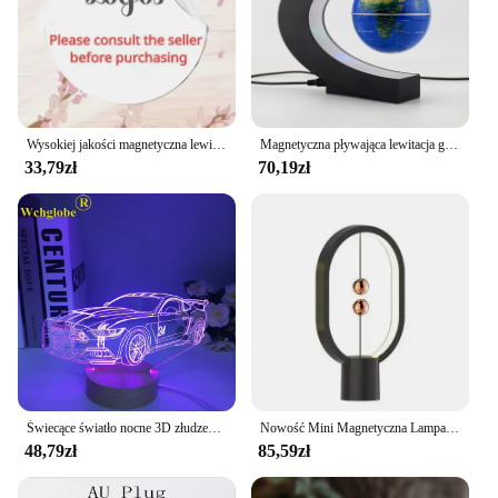
Wysokiej jakości magnetyczna lewitująca żarówka Retro atmosfera lampa do ochrony oczu RGB LED lampa lampka nocna z USB na wystrój pokoju prezent
Magnetyczna pływająca lewitacja globus LED mapa świata elektroniczna lampa antygrawitacyjna nowość kulka świetlna lampy dekoracyjne do domu prezenty urodzinowe
33,79zł
70,19zł
Świecące światło nocne 3D złudzenie optyczne w stylu vintage 7 kolorów drewniane światło migające z powrotem do przyszłego pojazdu lewitacji zabawki modele samochodów
Nowość Mini Magnetyczna Lampa Balansowa Lewitacja Pływająca Kula USB Przy Sypialnia Prezent Urodzinowy Dla Dzieci Fantazyjna Lampka Nocna LED Wystrój Pokoju
48,79zł
85,59zł