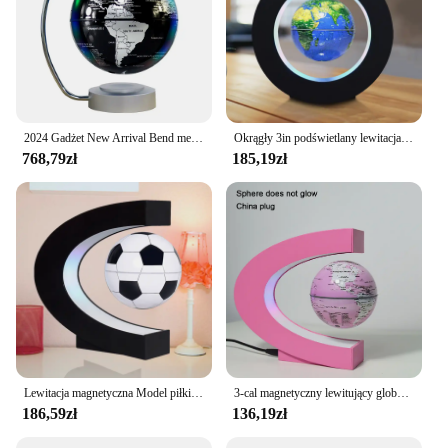
2024 Gadżet New Arrival Bend metalowa rurka magnetyczna lewitująca kula pływająca kula do luksusowego wystroju biurka i prezentów
Okrągły 3in podświetlany lewitacja magnetyczna lewitująca kula mapa ziemi elektryczny LED Light globus mapa dekoracje biurowe kreatywny prezent
768,79zł
185,19zł
Lewitacja magnetyczna Model piłki nożnej pływające globusy świat dzieci edukacja prezent, biuro biurko szkolne wystrój, urodziny prezenty dla dzieci
3-cal magnetyczny lewitujący globus zawieszone księżniczka proszek 3d trójwymiarowy autorotacji Luminous czarny technologii ozdoby
186,59zł
136,19zł