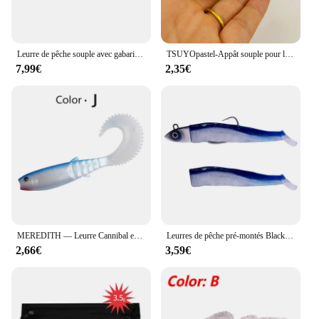
Leurre de pêche souple avec gabarit en plomb, appâts dormeurs foncés, appâts nageurs, bar, alose, perche
TSUYOpastel-Appât souple pour la pêche à la perche, au brochet, au bar ou à l'alose, 7/10/14/20g
7,99€
2,35€
MEREDITH — Leurre Cannibal en silicone souple avec queue incurvée, appât artificiel wobbler idéal pour la pêche à l'alose ou au bar, 70/90/110mm
Leurres de pêche pré-montés Black Minnow, Swimbait, Jigged Head, Appâts souples, Bar Fishing WobJeff
2,66€
3,59€