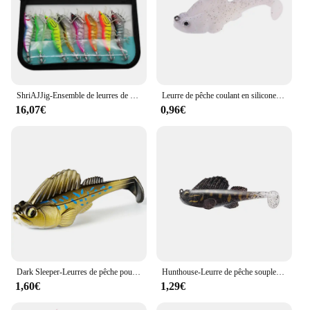
ShriAJJig-Ensemble de leurres de pêche au pied souple phosphorescent, hameçon ShriAJSquid, appât en bois, 8 pièces par sac
Leurre de pêche coulant en silicone souple, appât avec queue de pagaie, hameçons jig, lueur dormeuse sombre pour bar, truite, brochet, 1 pièce
16,07€
0,96€
Dark Sleeper-Leurres de pêche pour perche, appât en plastique souple, gabarit Él, appât nageur, brochet, bar, alose, truite, leurre en silicone, wobblers de mer
Hunthouse-Leurre de pêche souple Me Ga Bass Dark Sleeper, appât Élidéal pour la truite, le brochet, l'alose ou la perche, 7.5/55/75mm
1,60€
1,29€