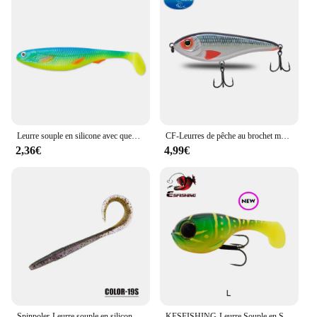
Leurre souple en silicone avec queue en T, appât Élidéal pour la pêche au bar ou au brochet, 12.5/15/20cm
CF-Leurres de pêche au brochet musqué, appâts à manivelle, curseur de plombs, jerkbait, 21g, 49g, 76g, 135g, document 51-67
2,36€
4,99€
Spinpoler-Leurre souple en silicone Él, appât Élde type poisson nageur idéal pour la pêche à la truite de mer, 13.5/16.5cm
KESFISHING-Leurre Souple en Silicone Artificiel de Haute Qualité, Appât avec Hameçon pour tous les Poissons, 82mm, 1 Pièce