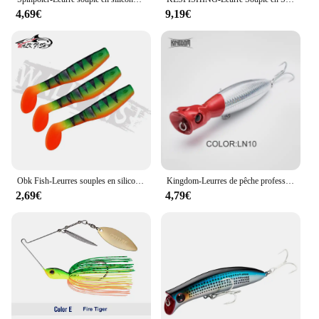
4,69€
9,19€
Obk Fish-Leurres souples en silicone avec queue en T, appâts artificiels pour la pêche à l'alose, wobblers pour bar, double document, 10cm, 10.3g, 3 pièces
Kingdom-Leurres de pêche professionnels TopWater Popper, appâts artificiels durs, Wobblers flottants, matériel de pêche, 8cm, 10cm, 13cm
2,69€
4,79€