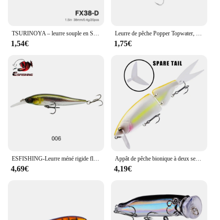
TSURINOYA – leurre souple en Silicone avec queue en T, appât artificiel de type poisson nageur idéal pour la pêche au bar ou au Rockfish, Wobbler, 38mm, 0.4g
Leurre de pêche Popper Topwater, appâts flottants, appâts artificiels, basse WobJeff, marchandises de pêche, 11cm, 23g
1,54€
1,75€
ESFISHING-Leurre méné rigide flottant de qualité supérieure, appât Élidéal pour la pêche, 75mm, 7.1g, de 0 à 2.4
Appât de pêche bionique à deux sections, leurre de pêche WobJeff, appât de poisson flottant, eau salée de mer, appât de réveil Jetbait Spinnerbait
4,69€
4,19€