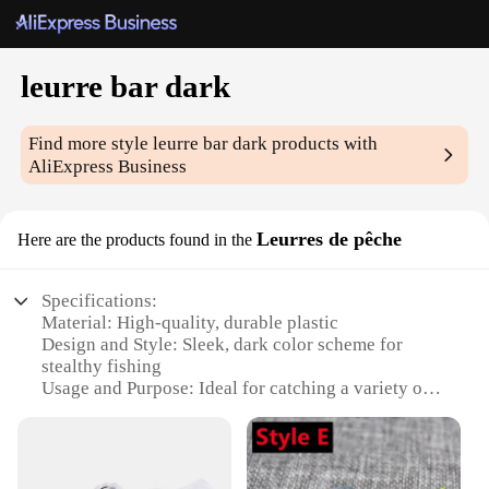
leurre bar dark
Find more style
leurre bar dark
products with
AliExpress Business
Leurres de pêche
Here are the products found in the
Specifications:
Material: High-quality, durable plastic
Design and Style: Sleek, dark color scheme for
stealthy fishing
Usage and Purpose: Ideal for catching a variety of
fish
Performance and Property: Buoyant and easy to
maneuver
Quantity: Available in sets for versatile fishing