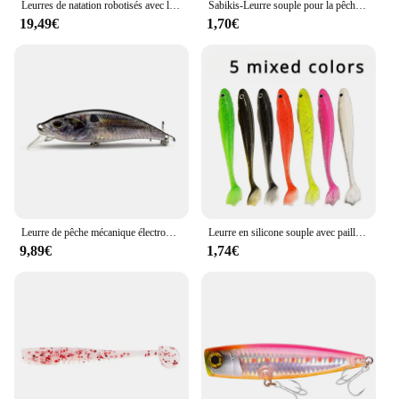
Leurres de natation robotisés avec lumière LED clignotante, appât de pêche, Wobblers électriques automatiques, aste par USB, nouveau, petit, 10cm
Sabikis-Leurre souple pour la pêche en haute mer, appât à plumes, 6 pièces/paquet
19,49€
1,70€
Leurre de pêche mécanique électronique à ration méné, style coulant, appât dur, accessoires d'eau douce et de mer, 10cm, 19g
Leurre en silicone souple avec paillettes de coulée, pied de canard, appât t-tail, faux appât nageur Élpour la pêche au brochet et au bar, 7cm, 10cm, 5 pièces, 20 pièces
9,89€
1,74€