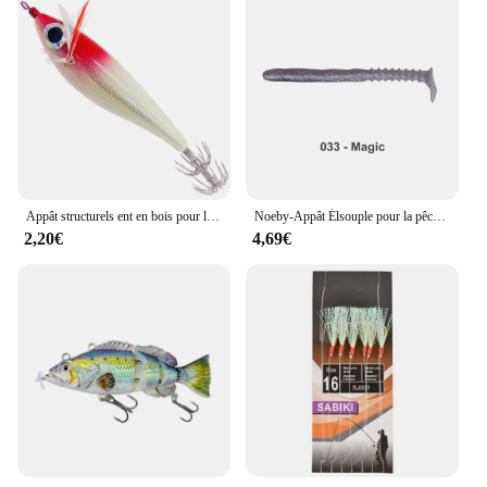
Appât structurels ent en bois pour la pêche en eau salée, leurre pour crevettes, crochet de gabarit de calmar, croissance dans le noir, simulation, accessoires de pêche, 10cm, 10g
Noeby-Appât Élsouple pour la pêche, leurre pour attraper des poissons tels que les bars, les brochets et les perches, 150mm, 21g
2,20€
4,69€