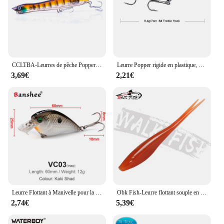
CCLTBA-Leurres de pêche Popper en plastique dur, 12cm, 17.8g, flotteur Snakehead Topwater Popper Bait Walk the Dog Rattle Wobble Bass
Leurre Popper rigide en plastique, appât Élidéal pour la pêche en surface, au bar ou à la carpe, 7cm, 9.4g, 1 pièce
3,69€
2,21€
Leurre Flottant à Manivelle pour la Pêche au Brochet et au Bar, Appât Artificiel de Type WobJeff avec Son de Hochet et Bord Carré de 60mm et 12g
Obk Fish-Leurre flottant souple en forme de V avec queue fendue, appât Élde type poisson nageur idéal pour la pêche en eau douce, 180mm, 3 unités
2,74€
5,39€