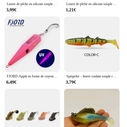
Leurre de pêche en silicone souple et coulant avec hameçon, appât Élidéal pour la pêche au bar, à l'alose ou à la perche, 7/10/14/20g, 10/5 pièces
Leurre de pêche en silicone souple et coulant avec hameçon, appât Élidéal pour la pêche au bar, à l'alose ou à la perche, 7/10/14/20g, 1 pièce
3,99€
1,21€
FJORD-Appât en forme de crayon pour la pêche à la traîne, leurre pour attraper des poissons comme les thons, matériel pour pêcher en eau salée, 42/55/84g
Spinpoler – leurre coulant souple composé d'appâts articulés, appât artificiel idéal pour la pêche à l'alose, à la perche, au brochet ou à la manivelle, 25/58g
6,49€
3,79€