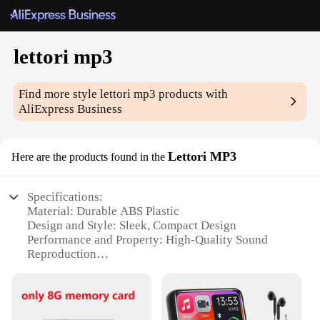
lettori mp3
Find more style
lettori mp3
products with
AliExpress Business
Lettori MP3
Here are the products found in the
Specifications:
Material: Durable ABS Plastic
Design and Style: Sleek, Compact Design
Performance and Property: High-Quality Sound
Reproduction
Usage and Purpose: Ideal for Music Lovers on the
Go
Typical Adaptive Scenario: Commuting, Exercising,
Relaxing