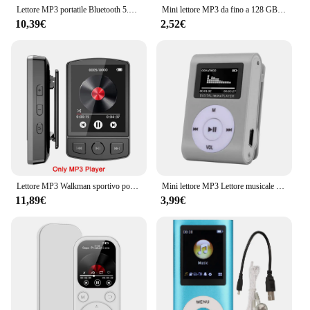
Lettore MP3 portatile Bluetooth 5.0 altoparlante Stereo musicale Mini riproduzione Video MP4 con schermo a LED registrazione Radio FM per Walkman
Mini lettore MP3 da fino a 128 GB Bluetooth 5.4 HiFi MP3 Walkman Touch screen da 2,4 pollici Lettore musicale video Altoparlante incorporato Radio FM
10,39€
2,52€
Lettore MP3 Walkman sportivo portatile con clip Suono HiFi Walkman per studenti 5.0 compatibile con Bluetooth Schermo da 1,8 pollici con radio FM E-Book
Mini lettore MP3 Lettore musicale portatile con interfaccia da 3 5 mm
11,89€
3,99€