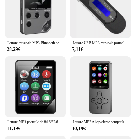
Lettore musicale MP3 Bluetooth senza perdita C5 da 8 GB, corpo in lega di zinco, controlli rotanti, connessione wireless, radio FM, registratore vocale
Lettore USB MP3 musicale portatile con scheda di memoria vocale con schermo LCD (nero blu bianco)
28,29€
7,11€
Lettore MP3 portatile da 8/16/32/64 GB HiFi compatibile con Bluetooth 5.0 Mini riproduzione video MP4 Walkman per studenti MP3 con registrazione/e-book
Lettore MP3 Altoparlante compatibile Bluetooth 8/16/32/64/128GB Mini lettore musicale Mp3 Ricevitore radio FM Altoparlante incorporato E-Book Walkman
11,19€
10,19€