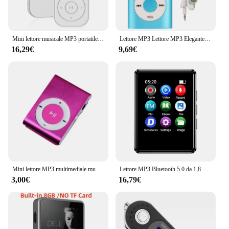
Mini lettore musicale MP3 portatile con schermo IPS ad alta definizione 1.8 con FM, e-book, orologio con batteria a lunga durata Walkma ultra sottile
Lettore MP3 Lettore MP3 Elegante suono multifunzionale senza perdita Sottile Schermo LCD da 1,8 pollici Lettore musicale MP3 portatile Lettore MP3
16,29€
9,69€
Mini lettore MP3 multimediale musicale Mini clip supporto scheda TF Design elegante Mini lettore MP3 USB portatile alla moda Walkman
Lettore MP3 Bluetooth 5.0 da 1,8 pollici Touch Screen Lettore musicale stereo Altoparlante incorporato E-book/FM/Radio/Registrazione/Riproduzione video
3,00€
16,79€