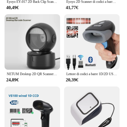
Eyoyo EY-017 2D Back Clip Scanner di codici a barre Bluetooth lettore di codici a barre portatile matrice di dati 1D QR lettore di codici a barre sistema Android IOS
Eyoyo 2D Scanner di codici a barre Bluetooth guanto per mano sinistra e destra Scanner indossabile lettore di codici a barre 1D QR Patable dispositivo Wireless
40,49€
41,77€
NETUM Desktop 2D QR Scanner di codici a barre, A5 vivavoce omnidirezionale USB grande lettore di codici a barre 1D QR Screen scansione di codici a barre
Lettore di codici a barre 1D/2D USB cablato/Wireless 2.4G WIFI Bluetooth palmare codice a barre Scanner di codici QR immagine CMOS decodifica ad alta velocità
24,89€
20,39€