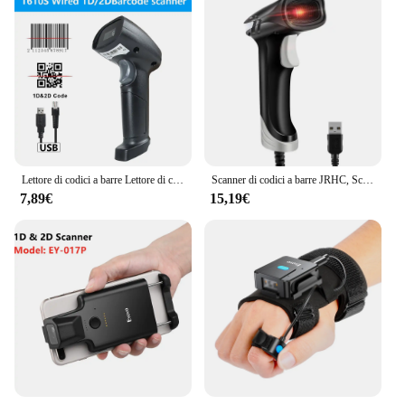
Lettore di codici a barre Lettore di codici a barre 1D 2D wireless/cablato Immagine QR PDF417 Pistola per codici a matrice dati RS232 Bluetooth
Scanner di codici a barre JRHC, Scanner di codici a barre QR cablato USB Scanner di inventario portatile 2D Scanner automatico di libri per librerie con lettore EAN UPC
7,89€
15,19€