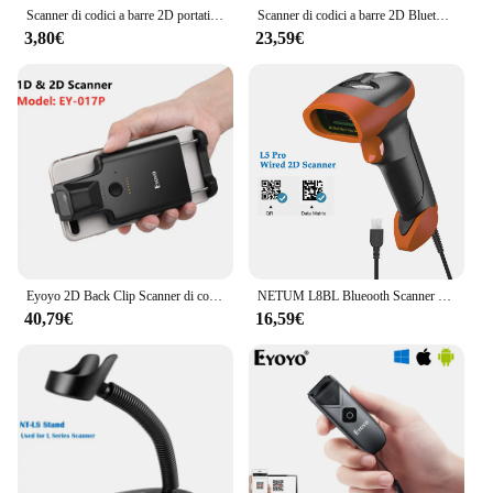
Scanner di codici a barre 2D portatile JRHC Scanner di codici QR USB cablato automatico 1D 2D e PDF417 lettore di codici a barre a matrice di dati Plug and Play
Scanner di codici a barre 2D Bluetooth 2.4G Wireless 1D 2D QR Code Mini lettore tascabile portatile portatile IOS PC Android per il pagamento Mobile
3,80€
23,59€
Eyoyo 2D Back Clip Scanner di codici a barre Bluetooth lettore di codici a barre portatile matrice di dati 1D 2D QR Scanner di codici a barre sistema Android IOS
NETUM L8BL Blueooth Scanner di codici a barre 2D Wireless e lettore di codici a barre QR cablato L5 PDF417 rilevamento automatico per la scansione Pos
40,79€
16,59€