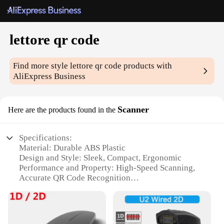
lettore qr code
Find more style
lettore qr code
products with
AliExpress Business
Scanner
Here are the products found in the
Specifications:
Material: Durable ABS Plastic
Design and Style: Sleek, Compact, Ergonomic
Performance and Property: High-Speed Scanning,
Accurate QR Code Recognition
Usage and Purpose: Versatile for Various Scanning
Needs
Typical Adaptive Scenario: Ideal for Retail, Events,
and Marketing Campaigns