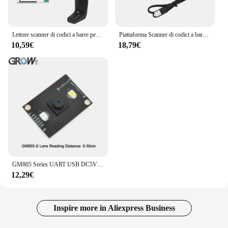
Lettore scanner di codici a barre per codici a barre Handhel per supermercato 1D/2D QR PDF417 Piattaforma USB wireless e cablata Bluetooth 2.4G
Piattaforma Scanner di codici a barre Desktop 1D 2D QR Scanner lettore di codici a barre cablato USB vivavoce compatibile con sistema Android Window
10,59€
18,79€
GM805 Series UART USB DC5V modulo lettore di codici a barre Scanner 1D/2D QR lettore di codici a barre per Android Arduino
12,29€
Inspire more in Aliexpress Business