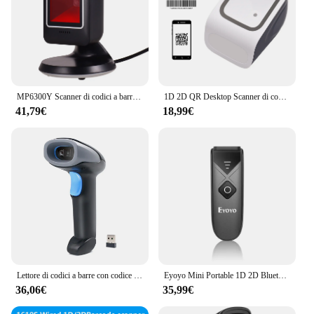
MP6300Y Scanner di codici a barre omnidirezionale 1D/2D/QR lettore di codici a barre cablato USB immagine CMOS vivavoce per la vendita al dettaglio di librerie di supermercati
1D 2D QR Desktop Scanner di codici a barre piattaforma lettore di codici a barre cablato USB vivavoce Scanner per Computer di pagamento Mobile del negozio al dettaglio
41,79€
18,99€
Lettore di codici a barre con codice 1D/2D/QR Lettore di codici a barre cablato wireless e USB 2.4G portatile compatibile con Windows Mac Linux per biblioteca
Eyoyo Mini Portable 1D 2D Bluetooth Scanner di codici a barre lettore di immagini con schermo di codice QR PDF417 Data Matrix USB cablato scansione 2.4G Dongl
36,06€
35,99€