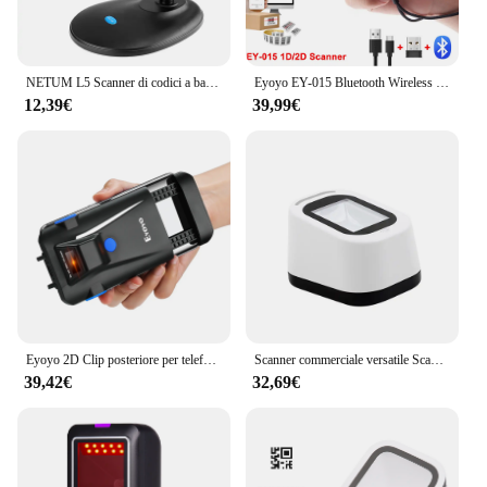
NETUM L5 Scanner di codici a barre 2D cablato e lettore di codici a barre QR Wireless NT-L8 pdf417 per MAC OS, Windows
Eyoyo EY-015 Bluetooth Wireless 1D/2D Lettore di codici a barre Mini QR Lettore di codici a barre PDF417 per l'industria dei pagamenti mobili per indumenti di tabacco
12,39€
39,99€
Eyoyo 2D Clip posteriore per telefono Bluetooth Scanner di codici a barre Lettore di codici a barre portatile Codice a matrice dati 1D 2D Scanner QR Sistema Android IOS
Scanner commerciale versatile Scanner di codici a barre cablato USB Scansione di codici QR a mani libere Lettore di codici 1D e 2D per negozi supermercati
39,42€
32,69€