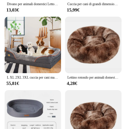
Divano per animali domestici Letto per dormire Letto per cani di grandi dimensioni Casa per gatti Divano per cani di grande spazio Tappetino per dormire Cuscino per cani caldo invernale
Cuccia per cani di grandi dimensioni Calda casa invernale per cani Tappetino staccabile Lavabile Letto per cani Nido Tenda per sonno profondo per cani di taglia media
13,03€
15,99€
L XL 2XL 3XL cuccia per cani materassino per animali domestici in schiuma ortopedica Super morbida con cuscino imbottito in cotone e copertura rimovibile
Lettino rotondo per animali domestici da 40-90cm per letto per cani di grandi dimensioni letto per gatti Super morbido casa per cani lunga in peluche per cani di taglia media inverno caldo sonno
55,81€
4,28€