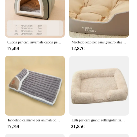
Cuccia per cani invernale cuccia per cuccioli autoriscaldante tenda per dormire per gatti accogliente letti per grotta nido per gattini per interni capanna per cani di taglia piccola e media
Morbido letto per cani Quattro stagioni Divano universale per animali di grandi dimensioni Cuscino imbottito per cani e gatti Letto per gattini per cuccioli Cuscino per gatti Accessori per animali domestici Fornitura per gatti
17,49€
12,87€
Tappetino calmante per animali domestici, soffice cuccia per animali domestici in peluche, cuccia per animali domestici calda invernale, materasso per animali domestici Super morbido per cani e gatti, lettino per animali domestici facile da Mood
Letti per cani grandi rettangolari invernali lavabili in peluche soffice tappetino per cani e gatti cuscino per animali domestici grande cuccia media
17,79€
21,85€