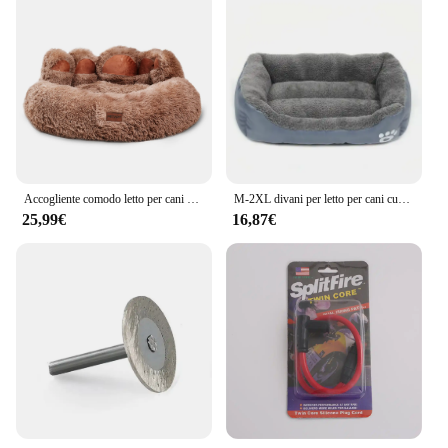
Accogliente comodo letto per cani a forma di zampa cuscino per letto per cani caldo per il tuo amico peloso soffice letto per cani tappetino per gatti sonno profondo caldo addensato
M-2XL divani per letto per cani cuccia in peluche materasso per gatti lavabile cuscino per animali domestici letto per cani casa calda autunno inverno forniture per animali domestici
25,99€
16,87€