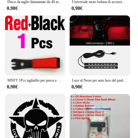
Disco da taglio diamantato da 40 mm Gambo da 6 mm Lama per sega circolare Disco abrasivo Mola per legno Metallo Pietra Granito Marmo
Universale moto bobina di accensione candela iridio cavo di alimentazione per Dirt Bike Go Kart ATV Scooter ciclomotore Yamaha Kawasaki
0,98€
0,98€
MNFT 1Pcs tagliafilo per pesca a mosca con strumento per la pesca con ago per gli occhi
Luce al Neon per auto luce del piede LED decorazione d'interni retroilluminazione accendisigari USB atmosfera lampada accessori per veicoli
0,98€
0,98€