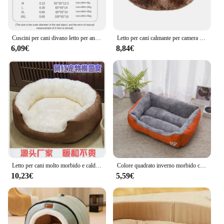
Cuscini per cani divano letto per animali domestici cani di taglia grande soffice coperta media accessori per animali domestici prodotti per tappetini cattivi forniture per cuccioli gatti piccoli grandi
Letto per cani calmante per camera da letto per cani di taglia grande, media e piccola taglia - Letto per piccoli animali lavabili con ciambella, letto per gatti rotondo soffice e soffice in pelliccia sintetica antiscivolo
6,09€
8,84€
Letto per cani molto morbido e caldo Cestino per animali domestici Casa per gatti Divano per cani di taglia media a grande Cuscino Letto per cani Casa Forniture per animali Accessori Regalo
Colore quadrato inverno morbido casa calda per letto per cani per tappetino per cani letto per gatti impermeabile cuccia per animali domestici per cani di taglia media e piccola
10,23€
5,59€