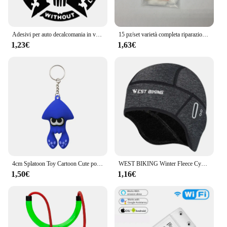
Adesivi per auto decalcomania in vinile adesivo stella dell'esercito per JEEP Wrangler e tutti gli altri modelli 4x4 accessori decorazione K252 #
15 pz/set varietà completa riparazione universale sostituzione stoppino feltro di cotone ruota in acciaio rivetto Kit molla per accendino a cherosene Zippo
1,23€
1,63€
4cm Splatoon Toy Cartoon Cute portachiavi Squid Doll regalo creativo per bambini regalo di compleanno regalo di natale
WEST BIKING Winter Fleece Cycling Cap antivento Thermal Skull Cap fodera per casco Running sci motociclismo equitazione uomo MTB Bike Hat
1,50€
1,16€