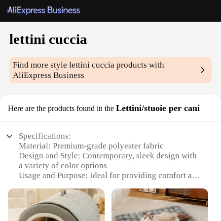
lettini cuccia
Find more style
lettini cuccia
products with
AliExpress Business
Lettini/stuoie per cani
Here are the products found in the
Specifications:
Material: Premium-grade polyester fabric
Design and Style: Contemporary, sleek design with
a variety of color options
Usage and Purpose: Ideal for providing comfort and
support to your canine companion
Performance and Property: Durable, easy-to-clean,
and resistant to wear and tear
Shape or Size or Weight or Quantity: Available in