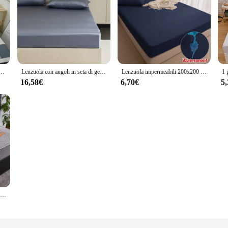
golo 120 * 210 cm Tessili per la casa Lenzuola piatte moderne in poliestere 100% Biancheria da letto Copriletto singolo
Lenzuola con angoli in seta di gelso naturale al 100% con fasce elastiche coprimaterasso di lusso copriletto singolo matrimoniale King Size
Lenzuola impermeabili 200x200 Lenzuola regolabili in colore puro con fascia elastica Protezione per materasso Lenzuolo doppio con angoli per la casa
16,58€
6,70€
5
Coprimaterasso impermeabile Lenzuolo con angoli Tinta unita Protezione per materasso Singolo/Doppio/140/160 Muti Size Grigio/Bianco Decor