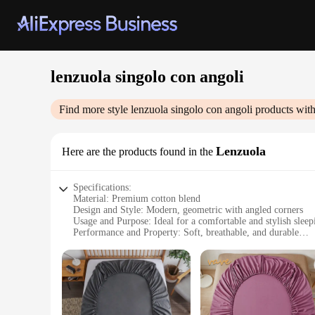
lenzuola singolo con angoli
Find more style
lenzuola singolo con angoli
products with
Lenzuola
Here are the products found in the
Specifications:
Material: Premium cotton blend
Design and Style: Modern, geometric with angled corners
Usage and Purpose: Ideal for a comfortable and stylish sleep
Performance and Property: Soft, breathable, and durable
Shape or Size: Single-sized with angled corners for a snug fi
Quantity: Available in sets or individually
Features:
**Comfort Meets Style**
The Lenzuola Singolo con Angoli is a testament to the perfect
night's sleep. The modern, geometric design with angled corn