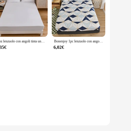
1 pz lenzuolo con angoli tinta unita lenzuolo s singolo matrimoniale Queen Size 150cm * 200cm coprimaterasso sabane (senza federa)
Bonenjoy 1pc lenzuolo con angoli copriletto in stile scozzese lenzuola elastiche per la casa biancheria da letto singola/doppia/Queen Size (senza federa)
,35€
6,02€