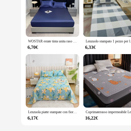
WOSTAR estate tinta unita raso rayon elastico lenzuolo coprimaterasso singolo matrimoniale biancheria da letto king size coppia biancheria da letto 150
Lenzuolo stampato 1 pezzo per letto sin
6,70€
6,33€
Lenzuola piatte stampate con fiori rossi per letto matrimoniale Lenzuola singole/Queen/King Reattive stampate per letti sabanas cama 150x200
6,17€
16,22€