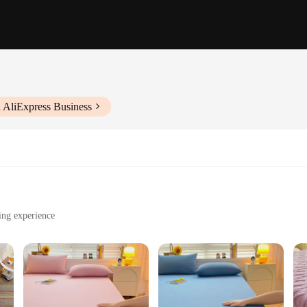
 AliExpress Business
ing experience
t
 blend of comfort and style. Crafted from a premium cotton blend, these sheets 
ers adds a touch of sophistication to any bedroom decor, making it an excellen