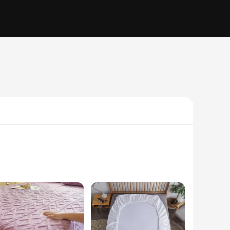
offer a soft, breathable surface that ensures a restful
t choice for those who appreciate a contemporary aesthetic.