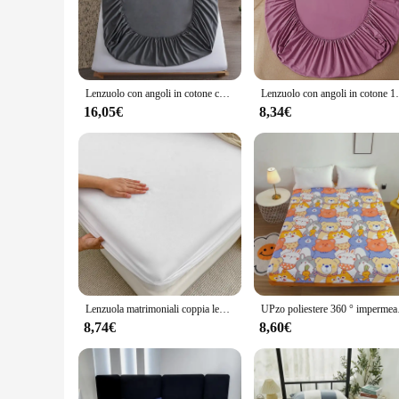
Whether you're looking to refresh your bedding set or seekin
**Versatile and Adaptable**
These lenzuola singolo con angoli are not just about looks; th
comfortable fit. Whether you're a wholesaler looking to stock
to a wide range of needs and preferences. Their performance
Lenzuolo con angoli in cotone con fasce elastiche Coprimaterassi regolabili antiscivolo per letto singolo matrimoniale king size, 140/160/200 cm
Lenzuolo con angoli in cotone 100% con fasce elas
settings.
16,05€
8,34€
**Adaptive Scenarios**
The Lenzuola Singolo con Angoli are perfect for a variety of 
lenzuola singolo con angoli are not just about aesthetics; t
can withstand the rigors of frequent use, making them a smar
Lenzuola matrimoniali coppia lenzuolo con angoli elastico microfibra Hotel Ultra-morbido coprimaterasso di lusso Queen single king Size
UPzo poliestere 360 ° impe
8,74€
8,60€