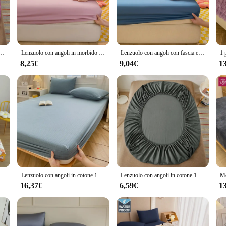
g a standalone piece to complement your existing decor, these lenzuola singolo c
ey are designed for practicality. The single-sized sheets with angled corners pr
 up on quality bedding or an individual seeking a stylish addition to your home, 
 and property are second to none, promising durability and ease of care, makin
tiche Coprimaterassi regolabili antiscivolo per letto singolo matrimoniale king size, 140/160/200 cm
Lenzuolo con angoli in morbido cotone con coprimaterasso in tinta unita con fascia elastica per letto matrimoniale singolo matrimoniale King Queen 140/150/160/180/200
Lenzuolo con angoli con fascia elastica coprimaterasso in morbido cotone tinta unita per letto matrimoniale singolo matrimoniale King Queen 140/150/160/180/200
8,25€
9,04€
1
scenarios, from a cozy guest room to a hotel suite. Their adaptability extends 
hey are about creating a welcoming and comfortable environment for your guests
t investment for those who value both style and longevity in their bedding.
rmeabile lenzuolo con angoli per cartoni animati solo (senza federa) fascia elastica intorno al coprimaterasso copriletto King Size
Lenzuolo con angoli in cotone 100% copriletto in stile a righe coprimaterasso delicato sulla pelle sabanas lenzuola per bambini per adulti (senza federa)
Lenzuolo con angoli in cotone 100% con fasce elastiche Coprimaterassi regolabili antiscivolo per letto singolo matrimoniale King Queen 140/160/200 cm
16,37€
6,59€
1