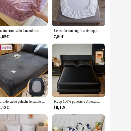
on angoli are versatile enough to suit any setting.
ovide a snug fit for various bed sizes, ensuring a secure and
these sheets are available in sets or individually, catering
g them a reliable choice for both residential and commercial
1 pz inverno caldo lenzuolo con fascia elastica singolo/Queen/King coprimaterasso spesso in pile corallo soffice lenzuola con angoli per letto
Lenzuolo con angoli antistrappo permeabile all'aria 100% cotone senza federe coprimaterasso antiscivolo per letto matrimoniale singolo
3,65€
7,89€
to various occasions, from daily use to special events. The
 or yourself. Their performance and property ensure that they
Morbido caldo peluche lenzuolo con angoli coprimaterasso elastico soffice biancheria da letto in pile corallo inverno coppia biancheria da letto matrimoniale di lusso
Kuup 100% poliestere 3 pezzi superficie in raso biancheria da letto lenzuolo e federe set fascia elastica attorno alla fodera del materasso copriletto king size
3,12€
10,12€