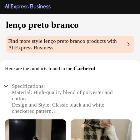
lenço preto branco
Find more style
lenço preto branco
products with
AliExpress Business
Cachecol
Here are the products found in the
Specifications:
Material: High-quality blend of polyester and
cotton
Design and Style: Classic black and white
checkered pattern
Usage and Purpose: Versatile accessory for various
occasions
Shape or Size: Generously sized to provide ample
coverage