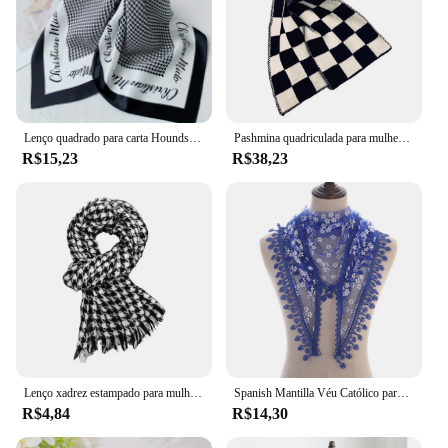
Lenço quadrado para carta Houndstooth feminino, xale fino de cetim, estilo elegante, protetor solar, preto e branco, 26,77 polegadas
Pashmina quadriculada para mulher, lenço de grades clássico, xale tricotado, envoltórios elegantes, preto e branco, 30x170 cm
R$15,23
R$38,23
Lenço xadrez estampado para mulheres, xale grosso quente, envoltório longo versátil, preto e branco, outono e inverno
Spanish Mantilla Véu Católico para Mulheres, Branco e Preto, Capela Igreja Xale, Lenço para a Cabeça, Xale para Massa, Lava Redonda
R$4,84
R$14,30