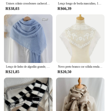
Unisex crânio crossbones cachecol com franjas para a menina adulto moda crânio malha feminino inverno cachecol esqueleto cachecóis
Lenço longo de borla masculino, 100% algodão, monocromático, 190x32, clássico, preto, branco, comercial
R$38,03
R$66,39
Lenço de linho de algodão grande, lenços monocromáticos, preto, branco, bege, vermelho, azul, rosa, roxo, verde, amarelo, laranja, 90x180cm
Novo preto branco cor sólida renda triângulo cachecol para mulheres elegante high-end cocar de casamento moda impresso xale cachecol presentes
R$21,85
R$20,50