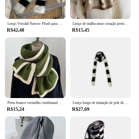
Lenço Versátil Narrow Plush para Mulheres, Lenço Y2K Ampliado, Forma de Listras, Preto e Branco, Forma de Nicho, Decorativo
Lenço de malha amor coração preto branco xadrez longo cobertor cachecol engrossado inverno quente cachecóis femininos presentes de natal ano novo
R$42,48
R$15,45
Preto branco vermelho combinando cor cachecol inverno nova borda design de malha babadores das mulheres dos homens 175 cm manter quente
Lenço longo de imitação de pele decorado lenço longo e fino vintage fofo preto e branco 250*3.5cm
R$15,24
R$27,69