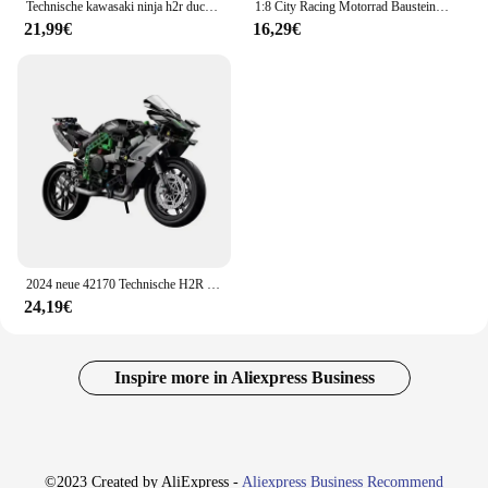
Technische kawasaki ninja h2r ducati 1299 motorrad bausteine 42170 42107 moc bausteine spielzeug geschenk für kinder
1:8 City Racing Motorrad Bausteine setzt Moc Motorrad Rennfahrer technische Weihnachts geschenke für Kinder Jungen Kinder blockiert Spielzeug
21,99€
16,29€
2024 neue 42170 Technische H2R Motorrad Bausteine Geschwindigkeit Motorrad Racing Auto Modell Fahrzeug Spielzeug Ziegel für Kinder Jungen Geschenke
24,19€
Inspire more in Aliexpress Business
©2023 Created by AliExpress -
Aliexpress Business Recommend