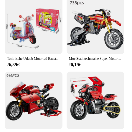
Technische Urlaub Motorrad Bausteine berühmte Stadt Moto Motorrad montiert Ziegel mit Licht Modell Spielzeug Kind Erwachsenen als Geschenk
Moc Stadt technische Super Motorrad Rennen Motorrad Modell Baustein DIY Lokomotive Ziegel Spielzeug für Kinder Jungen Geschenke
26,39€
20,19€