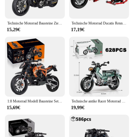
Technische Motorrad Bausteine Ziegel Herzog Harleys Motorrad Lokomotive Rennwagen montieren Modell Fahrzeug Spielzeug für Kinder Geschenk
Technische Motorrad Ducatis Rennwagen Bausteine 42107 Ideen Modell Motorrad Fahrzeug Ziegel Spielzeug für Kinder Weihnachts geschenke
15,29€
17,19€
1:8 Motorrad Modell Bausteine Sets Racing Moto Ziegel Spielzeug Kinder Jungen Kinder Geburtstag Geschenke Erwachsene MOC Technische 579Pcs
Technische antike Racer Motorrad Bausteine Set Moc Ziegel Motorrad Modell Fahrzeug Weihnachts geschenk für Jungen Kind Kinder Erwachsene
15,69€
19,99€