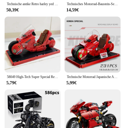
Technische antike Retro harley yed Rennmotorrad Bausteine Modell Moc Geschwindigkeit Vintage Motorrad Ziegel Spielzeug Geschenk für erwachsene Kinder
Technisches Motorrad-Baustein-Set, Modell im antiken Maßstab, Motorrad geschenk für Jungen und Kinder ab 8 Jahren bis 476 stücke
50,39€
14,59€
58049 High-Tech Super Special Rennmotorrad Auto Dekoration Ziegel technische Modell Bausteine Spielzeug Weihnachts geschenke
Technische Motorrad Japanische Anime Akira Kaneda Motobike Klassische Modell Bausteine Ziegel Kind Geschenk Diy Spielzeug Set
5,79€
5,99€