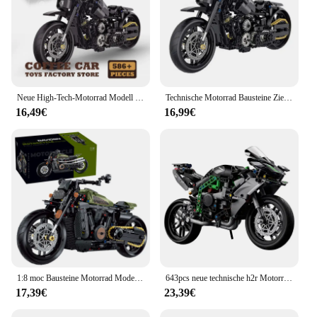
Neue High-Tech-Motorrad Modell Ziegel Moc Set antike Stadt Geschwindigkeit Motorrad Bausteine Rennen Moto Kinder Spielzeug Erwachsenen Jungen Geschenke
Technische Motorrad Bausteine Ziegel Herzog Harleys Motorrad Lokomotive Road Racer Auto montieren Modell Fahrzeug Spielzeug Kind Geschenk
16,49€
16,99€
1:8 moc Bausteine Motorrad Modell Stadt Rennwagen technische Ziegel Geburtstags geschenke Spielzeug für Kinder Jungen Kinder 600 stücke
643pcs neue technische h2r Motorrad Bausteine Geschwindigkeit Motorrad Rennwagen Modell Fahrzeug Spielzeug Ziegel für Kinder Junge Geschenk
17,39€
23,39€