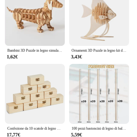
Bambini 3D Puzzle in legno simulazione assemblaggio di animali modello di scheletro giocattolo per bambini mani fai da te artigianato giochi di Puzzle in legno Kit di costruzione
Ornamenti 3D Puzzle in legno kit di assemblaggio di animali decorazione della tavola fai da te sicuro e Non tossico facile da perforare regalo Puzzle per bambini
1,62€
3,43€
Confezione da 10 scatole di legno piccole con chiusura frontale tesoro verniciabile incompiuto per arti e mestieri fai da te festa di compleanno dei pirati di Halloween
100 pezzi bastoncini di legno di balsa aste di centraggio in legno quadrate strisce di legno non finite per la decorazione della casa delle bambole artigianato progetti artistici fai da te modelli
17,77€
5,59€