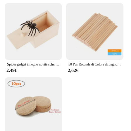
Spider gadget in legno novità scherzo regalo divertente scherzo in legno scatola per spaventare ragno innocuo Halloween Holiday giocattoli Horror spaventosi
50 Pcs Rotonda di Colore di Legno Spiedi Scuola Materna Per Bambini A Mano Materiale di Legno Creativo Artigianato FAI DA TE Per Bambini Regali Decoupage Ornamenti di Legno
2,49€
2,62€