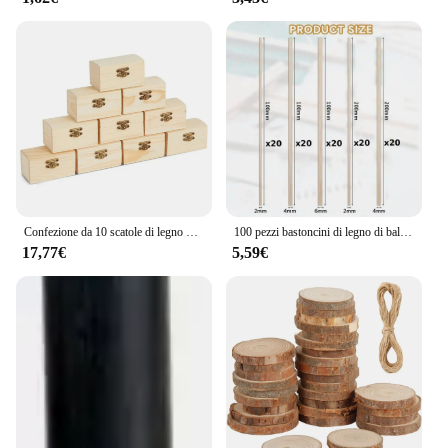
Confezione da 10 scatole di legno piccole con chiusura frontale tesoro verniciabile incompiuto per arti e mestieri fai da te festa di compleanno dei pirati di Halloween
100 pezzi bastoncini di legno di balsa aste di centraggio in legno quadrate strisce di legno non finite per la decorazione della casa delle bambole artigianato progetti artistici fai da te modelli
17,77€
5,59€