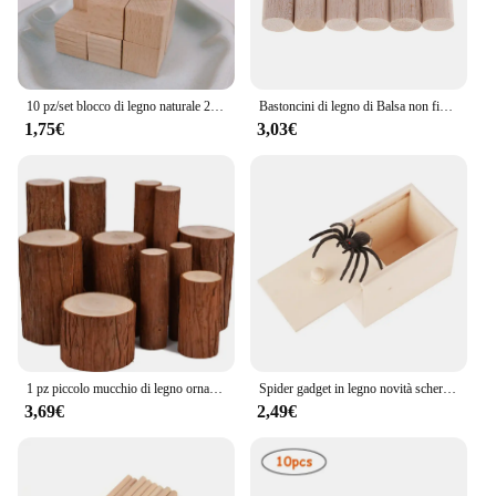
10 pz/set blocco di legno naturale 2x2cm legno artigianato fai da te per bambini costruzione in legno massello novità blocchi giocattoli educativi
Bastoncini di legno di Balsa non finiti rotondi aste di centraggio in legno per bambini modellismo fai da te decorazione della festa nuziale a casa
1,75€
3,03€
1 pz piccolo mucchio di legno ornamenti Base ceppo legno originale abete fotografia strumento fotografico manuale decorazione fai da te legno non finito
Spider gadget in legno novità scherzo regalo divertente scherzo in legno scatola per spaventare ragno innocuo Halloween Holiday giocattoli Horror spaventosi
3,69€
2,49€