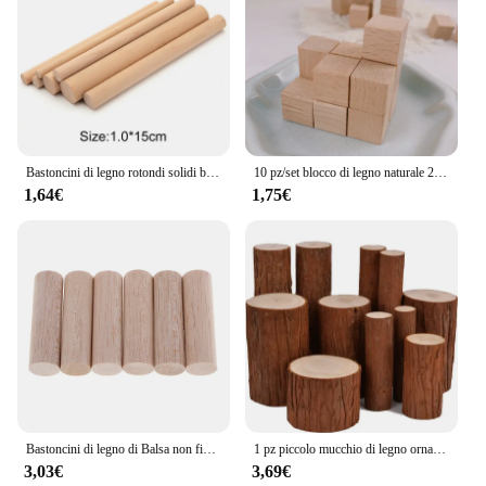
Bastoncini di legno rotondi solidi bastoncini di conteggio giocattolo educativo modello di costruzione lavorazione del legno artigianato fai da te cibo Lollies di ghiaccio che fanno tassello di torta
10 pz/set blocco di legno naturale 2x2cm legno artigianato fai da te per bambini costruzione in legno massello novità blocchi giocattoli educativi
1,64€
1,75€
Bastoncini di legno di Balsa non finiti rotondi aste di centraggio in legno per bambini modellismo fai da te decorazione della festa nuziale a casa
1 pz piccolo mucchio di legno ornamenti Base ceppo legno originale abete fotografia strumento fotografico manuale decorazione fai da te legno non finito
3,03€
3,69€