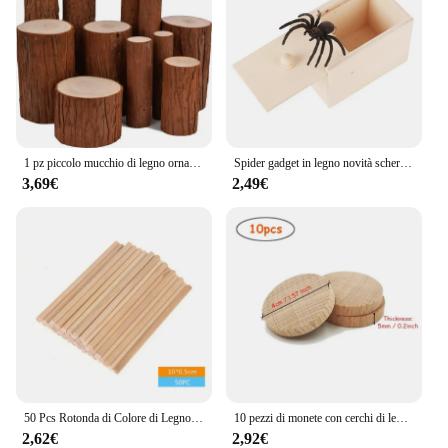
1 pz piccolo mucchio di legno ornamenti Base ceppo legno originale abete fotografia strumento fotografico manuale decorazione fai da te legno non finito
Spider gadget in legno novità scherzo regalo divertente scherzo in legno scatola per spaventare ragno innocuo Halloween Holiday giocattoli Horror spaventosi
3,69€
2,49€
50 Pcs Rotonda di Colore di Legno Spiedi Scuola Materna Per Bambini A Mano Materiale di Legno Creativo Artigianato FAI DA TE Per Bambini Regali Decoupage Ornamenti di Legno
10 pezzi di monete con cerchi di legno non finiti da 4 cm, dischi di legno rotondi piatti non finiti per forniture fai da te progetti artigianali pittura scrittura
2,62€
2,92€