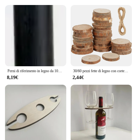
Perni di riferimento in legno da 100*20mm legname di legno che gira gli spazi vuoti penna che fa bastone rotondo dimensioni personalizzate lavorazione del legno pezzi fai da te
30/60 pezzi fette di legno con corteccia d'albero pino naturale fette di legno non finite rotonde pittura artigianato fai da te per decorazioni natalizie di nozze
8,19€
2,44€