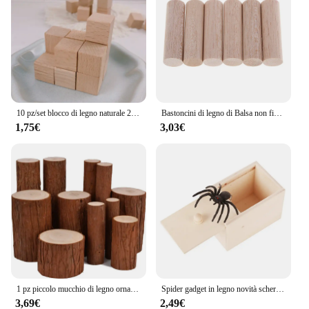
10 pz/set blocco di legno naturale 2x2cm legno artigianato fai da te per bambini costruzione in legno massello novità blocchi giocattoli educativi
Bastoncini di legno di Balsa non finiti rotondi aste di centraggio in legno per bambini modellismo fai da te decorazione della festa nuziale a casa
1,75€
3,03€
1 pz piccolo mucchio di legno ornamenti Base ceppo legno originale abete fotografia strumento fotografico manuale decorazione fai da te legno non finito
Spider gadget in legno novità scherzo regalo divertente scherzo in legno scatola per spaventare ragno innocuo Halloween Holiday giocattoli Horror spaventosi
3,69€
2,49€