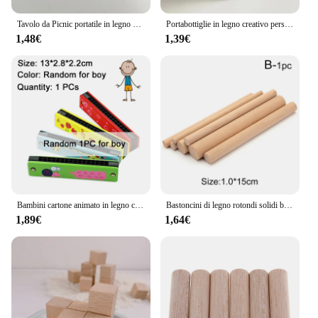
Tavolo da Picnic portatile in legno bottiglia di vino in legno e portabicchieri bottiglia di vetro tavolo da vino tavolo da spiaggia
Portabottiglie in legno creativo personalizzato artigianato in legno vino regali portabottiglie
1,48€
1,39€
Bambini cartone animato in legno carino armonica Puzzle Montessori giocattoli musica creativa giocattolo strumenti di riproduzione bambini ragazzi ragazze regali TMZ
Bastoncini di legno rotondi solidi bastoncini di conteggio giocattolo educativo modello di costruzione lavorazione del legno artigianato fai da te cibo Lollies di ghiaccio che fanno tassello di torta
1,89€
1,64€