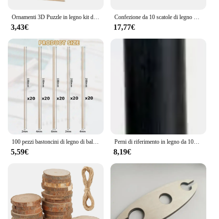
Ornamenti 3D Puzzle in legno kit di assemblaggio di animali decorazione della tavola fai da te sicuro e Non tossico facile da perforare regalo Puzzle per bambini
Confezione da 10 scatole di legno piccole con chiusura frontale tesoro verniciabile incompiuto per arti e mestieri fai da te festa di compleanno dei pirati di Halloween
3,43€
17,77€
100 pezzi bastoncini di legno di balsa aste di centraggio in legno quadrate strisce di legno non finite per la decorazione della casa delle bambole artigianato progetti artistici fai da te modelli
Perni di riferimento in legno da 100*20mm legname di legno che gira gli spazi vuoti penna che fa bastone rotondo dimensioni personalizzate lavorazione del legno pezzi fai da te
5,59€
8,19€