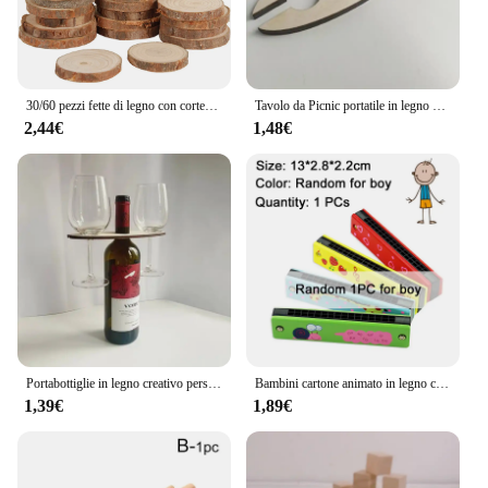
30/60 pezzi fette di legno con corteccia d'albero pino naturale fette di legno non finite rotonde pittura artigianato fai da te per decorazioni natalizie di nozze
Tavolo da Picnic portatile in legno bottiglia di vino in legno e portabicchieri bottiglia di vetro tavolo da vino tavolo da spiaggia
2,44€
1,48€
Portabottiglie in legno creativo personalizzato artigianato in legno vino regali portabottiglie
Bambini cartone animato in legno carino armonica Puzzle Montessori giocattoli musica creativa giocattolo strumenti di riproduzione bambini ragazzi ragazze regali TMZ
1,39€
1,89€