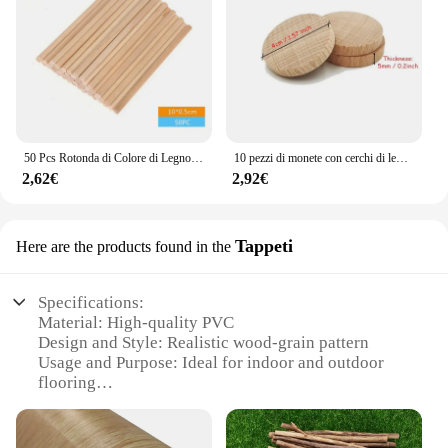
50 Pcs Rotonda di Colore di Legno Spiedi Scuola Materna Per Bambini A Mano Materiale di Legno Creativo Artigianato FAI DA TE Per Bambini Regali Decoupage Ornamenti di Legno
10 pezzi di monete con cerchi di legno non finiti da 4 cm, dischi di legno rotondi piatti non finiti per forniture fai da te progetti artigianali pittura scrittura
2,62€
2,92€
Tappeti
Here are the products found in the
Specifications:
Material: High-quality PVC
Design and Style: Realistic wood-grain pattern
Usage and Purpose: Ideal for indoor and outdoor
flooring
Shape or Size: Available in multiple sizes and sets
Performance and Property: Durable, easy to clean,
and resistant to stains