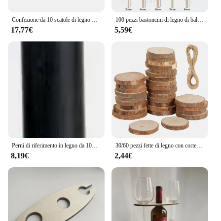
Confezione da 10 scatole di legno piccole con chiusura frontale tesoro verniciabile incompiuto per arti e mestieri fai da te festa di compleanno dei pirati di Halloween
100 pezzi bastoncini di legno di balsa aste di centraggio in legno quadrate strisce di legno non finite per la decorazione della casa delle bambole artigianato progetti artistici fai da te modelli
17,77€
5,59€
Perni di riferimento in legno da 100*20mm legname di legno che gira gli spazi vuoti penna che fa bastone rotondo dimensioni personalizzate lavorazione del legno pezzi fai da te
30/60 pezzi fette di legno con corteccia d'albero pino naturale fette di legno non finite rotonde pittura artigianato fai da te per decorazioni natalizie di nozze
8,19€
2,44€