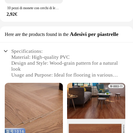
10 pezzi di monete con cerchi di legno non finiti da 4 cm, dischi di legno rotondi piatti non finiti per forniture fai da te progetti artigianali pittura scrittura
2,92€
Adesivi per piastrelle
Here are the products found in the
Specifications:
Material: High-quality PVC
Design and Style: Wood-grain pattern for a natural
look
Usage and Purpose: Ideal for flooring in various
settings
Performance and Property: Durable and easy to
maintain
Shape or Size or Weight or Quantity: Available in
sets for a complete installation
Parts and Accessories: Includes adhesive for a
secure bond
Features: