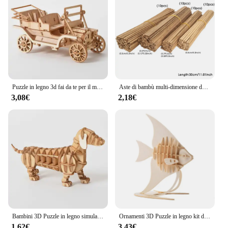
Puzzle in legno 3d fai da te per il montaggio Puzzle taglio Laser nave a vela Biplane locomotiva a vapore treno giocattolo Kit fai da te per adulti bambino
Aste di bambù multi-dimensione da 40 pezzi Bastoncini di legno Modello di edificio incompiuto Lavoro manuale artigianale
3,08€
2,18€
Bambini 3D Puzzle in legno simulazione assemblaggio di animali modello di scheletro giocattolo per bambini mani fai da te artigianato giochi di Puzzle in legno Kit di costruzione
Ornamenti 3D Puzzle in legno kit di assemblaggio di animali decorazione della tavola fai da te sicuro e Non tossico facile da perforare regalo Puzzle per bambini
1,62€
3,43€