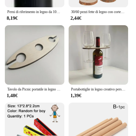
Perni di riferimento in legno da 100*20mm legname di legno che gira gli spazi vuoti penna che fa bastone rotondo dimensioni personalizzate lavorazione del legno pezzi fai da te
30/60 pezzi fette di legno con corteccia d'albero pino naturale fette di legno non finite rotonde pittura artigianato fai da te per decorazioni natalizie di nozze
8,19€
2,44€
Tavolo da Picnic portatile in legno bottiglia di vino in legno e portabicchieri bottiglia di vetro tavolo da vino tavolo da spiaggia
Portabottiglie in legno creativo personalizzato artigianato in legno vino regali portabottiglie
1,48€
1,39€