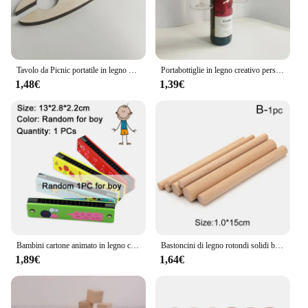
Tavolo da Picnic portatile in legno bottiglia di vino in legno e portabicchieri bottiglia di vetro tavolo da vino tavolo da spiaggia
Portabottiglie in legno creativo personalizzato artigianato in legno vino regali portabottiglie
1,48€
1,39€
Bambini cartone animato in legno carino armonica Puzzle Montessori giocattoli musica creativa giocattolo strumenti di riproduzione bambini ragazzi ragazze regali TMZ
Bastoncini di legno rotondi solidi bastoncini di conteggio giocattolo educativo modello di costruzione lavorazione del legno artigianato fai da te cibo Lollies di ghiaccio che fanno tassello di torta
1,89€
1,64€