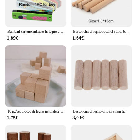
Bambini cartone animato in legno carino armonica Puzzle Montessori giocattoli musica creativa giocattolo strumenti di riproduzione bambini ragazzi ragazze regali TMZ
Bastoncini di legno rotondi solidi bastoncini di conteggio giocattolo educativo modello di costruzione lavorazione del legno artigianato fai da te cibo Lollies di ghiaccio che fanno tassello di torta
1,89€
1,64€
10 pz/set blocco di legno naturale 2x2cm legno artigianato fai da te per bambini costruzione in legno massello novità blocchi giocattoli educativi
Bastoncini di legno di Balsa non finiti rotondi aste di centraggio in legno per bambini modellismo fai da te decorazione della festa nuziale a casa
1,75€
3,03€