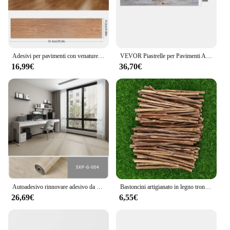
construction, this flooring solution is a must-have
for anyone seeking a stylish and practical upgrade.
Adesivi per pavimenti con venature del legno adesivi murali in PVC stile moderno autoadesivi impermeabili soggiorno bagno cucina decorazione della casa
VEVOR Piastrelle per Pavimenti Autoadesive in Vinile 914 x 152 mm 36 Piastrelle Spesse 0,62 mm con Venature del Legno Vintage per Cucina, Sala da Pranzo, Camere da Letto e Bagni, Decorare per Casa
16,99€
36,70€
Autoadesivo rinnovare adesivo da pavimento adesivo da parete addensare carta da parati in PVC con venature del legno 3D impermeabile decorazione della casa resistente all'usura
Bastoncini artigianato in legno tronchi ramoscelli artigianato artigianato artigianato fai da te albero di legno betulla Driftwood tè bosso forniture puntelli per foto Stick pezzi tronchi
26,69€
6,55€