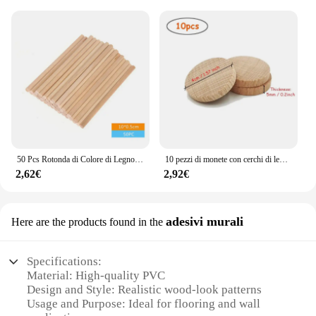
50 Pcs Rotonda di Colore di Legno Spiedi Scuola Materna Per Bambini A Mano Materiale di Legno Creativo Artigianato FAI DA TE Per Bambini Regali Decoupage Ornamenti di Legno
10 pezzi di monete con cerchi di legno non finiti da 4 cm, dischi di legno rotondi piatti non finiti per forniture fai da te progetti artigianali pittura scrittura
2,62€
2,92€
adesivi murali
Here are the products found in the
Specifications:
Material: High-quality PVC
Design and Style: Realistic wood-look patterns
Usage and Purpose: Ideal for flooring and wall