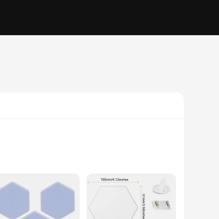
exagonal lights are not just aesthetically pleasing but also
ED technology used in these lights provides a long lifespan,