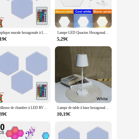
 Veilleuses are versatile enough to meet your needs. These
pattern that can enhance the visual appeal of any room,
Applique murale hexagonale à LED RVB, lumière de quactus, veilleuse à capteur tactile, lampe en accent d'abeille bricolage, décoration de bar et de fête, escales lumineuses
Lampe LED Quactus Hexagonale en Nid d'Abeille, Applique Murale Modulaire Moderne, Bricolage Créatif, Décoration de Chambre, Veilleuse Tactile à Intensité Réglable, 3 Couleurs
,19€
5,29€
uick and easy installation. For businesses or individuals
h their wholesale availability, these lights are not just for
Veilleuse de chambre à LED RVB avec télécommande, lampe de document hexagonale, décoration géométrique créative, salon, chambre à coucher, bricolage
Lampe de table à base hexagonale LED, multicolore, gradation tricolore, salle à manger, chambre à coucher, table à manger, décoration à la mode, nouveau
,39€
10,19€