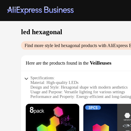
led hexagonal
Find more style
led hexagonal
products with AliExpress 
Veilleuses
Here are the products found in the
Specifications:
Material: High-quality LEDs
Design and Style: Hexagonal shape with modern aesthetics
Usage and Purpose: Versatile lighting for various settings
Performance and Property: Energy-efficient and long-lastin
Shape or Size or Weight or Quantity: Each set includes mult
Parts and Accessories: Comes with necessary hardware for eas
Features:
**Energy-Efficient Lighting**
Illuminate your space with the LED hexagonal Veilleuses, a cu
designed to be energy-efficient, ensuring that you can enjoy 