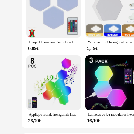
Lampe Hexagonale Sans Fil à LED RGB avec Capteur Tactile, Luminaire Décoratif d'Nik, Idéal pour une Chambre à Coucher, un Mur en Nid d'Abeille, Lanterne Colorée
Veilleuse LED hexagonale en accent d'abeill
6,89€
5,19€
Applique murale hexagonale intelligente RVB, changement de documents, veilleuse ambiante, forme de bricolage, musique pendant, salle de jeu, chambre à coucher, Noël intelligent
26,79€
16,19€