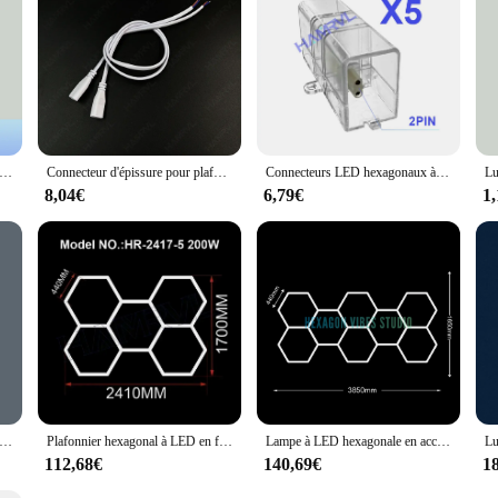
se of use, these LED tubes are a smart investment for anyone looking to upgrad
e accent d'abeille de lumière d'hexagone de LED AC85-265V le garage 8W allume l'éclairage mené de tube d'hexagone de LED pour l'atelier automatique de réparation de carrosserie
Connecteur d'épissure pour plafonnier à tube LED hexagonal en accent d'abeille, réparation de carrosserie automobile, garage d'atelier LED, garantie de 2 ans
Connecteurs LED hexagonaux à 2 broches, câbles de connecteur V, Y, L, T, I, adaptés aux tubes lumineux hexagonaux bordés, 110-240V
8,04€
6,79€
1
exagonale en accent d'abeille pour garage, tube d'éclairage de plafond pour automobile, atelier de réparation de carrosserie, personnalisé, 1 à 5 pièces
Plafonnier hexagonal à LED en forme de accent d'abeille, 110V-240V, éclairage de plafond, personnalisé, pour garage, salon de coiffure, atelier de réparation de carrosserie automobile
Lampe à LED hexagonale en accent d'abeille pour garage, tube à LED, éclairage de plafond pour réparation de carrosserie automobile, éclairage d'atelier, 110V-240V
112,68€
140,69€
1