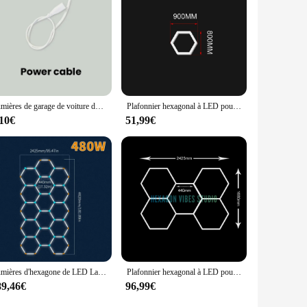
e their lighting without breaking the bank.
Lumières de garage de voiture de accent d'abeille d'hexagone de LED forme de DIY Customembroidered éclairage de plafond de accent d'abeille AC85-265V éclairage réparation salon de coiffure
Plafonnier hexagonal à LED pour salon de coiffure, éclairage de tube en accent d'abeille, éclairage de garage automatique, salon de coiffure, salle de sport, détails de voiture, 110V-240V
,10€
51,99€
Lumières d'hexagone de LED Lampes de garage Tube d'éclairage AC85-265V plafonniers Éclairage LED Sécurité en plastique pour garage Usine Marché dean M
Plafonnier hexagonal à LED pour salon de coiffure, éclairage de tube en accent d'abeille, éclairage de garage automatique, salon de coiffure, salle de sport, détails de voiture, 110V-240V
89,46€
96,99€