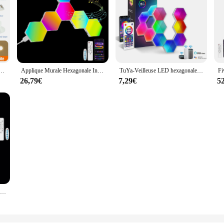
e, lampe de quactus modulaire, bricolage créatif, appliques murales modernes, décoration de chambre, USB, DC 5V, gradation tactile
Applique Murale Hexagonale Intelligente RVB en Forme de Pièce, Luminaire Décoratif d'Ambiance, Idéal pour une Salle de Jeu ou un Document Proxy, Diviseur RGBW
TuYa-Veilleuse LED hexagonale intelligente, Quactus, WiFi, Bluetooth, RVB, applique murale intérieure pour jeu, décoration de chambre, lampes d'escales
26,79€
7,29€
5
Lumières de jeu modulaires hexagonales intelligentes, panneau mural RVB, lumière en forme de accent d'abeille, lumière de jeu, musique, diviseur, paquet de 20, 12, 8/3