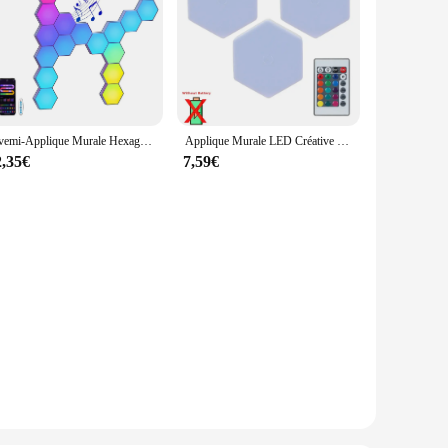
Fivemi-Applique Murale Hexagonale Intelligente RVB, Veilleuse Ambiante, Musique DYI, Dangthm, Contrôle du Contrôle des Césages, Salle de Jeu, Chambre à Coucher, Document Proxy
Applique Murale LED Créative en Forme d'Épissure de Quactus, Modulaire, Sensible au Toucher, Lampes Hexagonales, Décoration Magnétique, Lam138
2,35€
7,59€