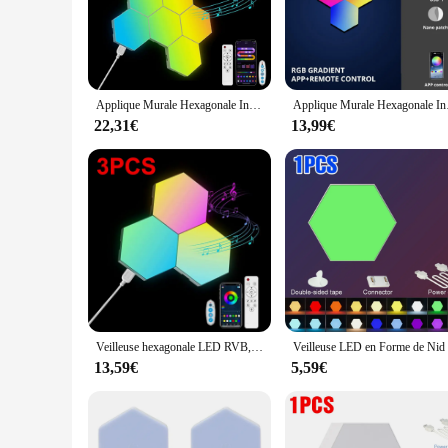
reducing the need for frequent replacements and maintenanc
**Versatile Lighting Options**
Whether you're looking to create a cozy ambiance in your li
lights are perfect for a variety of settings, including home
making it an excellent choice for interior design enthusiasts.
Applique Murale Hexagonale Intelligente RVB, Changement de Documents, Veilleuse Ambiante, Forme de Musique DIY, Dangthm pour Salle de Jeux, Chambre à Coucher Intelligente
Applique Murale Hexagonale I
**Ease of Installation and Wholesale Opportunities**
22,31€
13,99€
Installing the LED hexagonal Veilleuses is a breeze, thanks t
looking to purchase in bulk, these lights are available for wh
sale but for creating a dynamic lighting experience for any s
Veilleuse hexagonale LED RVB, Bluetooth, applique murale intérieure, télécommande, ordinateur, salle de jeux, décoration de chambre, chevet
13,59€
5,59€