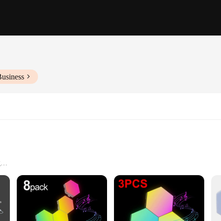
Business
g
iple hexagonal lights
y installation
tting-edge lighting solution that combines style with energy efficiency. These h
bright and vibrant lighting without worrying about your electricity bill. The L