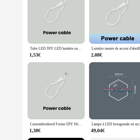
perform optimally. With their energy-efficient design and ea
Tube LED DIY LED lumière en accent d'abeille personnalisé hexagone garage lampe AC85-265V éclairage de plafond pour atelier salon de coiffure bureau studio
Lumière menée d
1,53€
2,08€
Custombrodered Forme DIY Hexagone Garage En Nid D'abeille Voiture Corps Éclairage Lampe LED Tube PC AC85-265V Accessoires Salon De Coiffure Atelier
Lampe à LED h
1,38€
49,04€