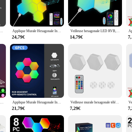
e.
ving room or add a touch of modernity to your office space, the LED hexagonal
s, offices, and commercial spaces. The hexagonal design adds a unique geometric 
ntelligente RVB, Changement de Documents, Veilleuse Ambiante, Forme DYI, Musique, Dangthm, Contrôle du Céscope, Salle de Jeux, Chambre à Coucher
Applique Murale Hexagonale Intelligente RVB en Forme de Hexagone, Luminaire Décoratif d'Nik, Idéal pour une Chambre à Coucher ou une Chambre à Coucher
Veilleuse hexagonale LED RVB, Bluetooth, applique murale intérieure, télécommande, ordinateur, salle de jeux, décoration de chambre, chevet
24,79€
14,79€
7
o the included hardware. Each set is designed to be user-friendly, allowing for q
olesale purchase, making them an attractive option for vendors and suppliers. Wit
pace.
Veilleuse LED en Forme de Nid d'Abeille Hexagone Modulaire, Lampe de Quactus, Décorations de Chambre à Coucher, Bricolage, Créatif, Moderne, Applique Murale, DC 5V, Gradation Tactile
Applique Murale Hexagonale Intelligente RVB, Changement de Documents, Veilleuse Ambiante, Forme de Musique DIY, Dangthm pour Salle de Jeux, Chambre à Coucher Intelligente
Veilleuse murale hexagonale télécommandée, assemblage de géométrie créative, lumière LED colorée pour chambre à coucher, décoration de bricolage
21,79€
7,29€
7