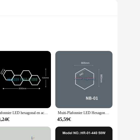
re designed to provide bright, even illumination while
thout the need for frequent replacements. Whether you're
statement piece that adds a modern touch to your interior
Plafonnier LED hexagonal en accent d'abeille pour garage, éclairage de tube pour réparation de voiture, éclairage de détail, salle de sport, salon de coiffure, 110V-240V
Muiti-Plafonnier LED Hexagonal en Nid d'Abeille, Éclairage d'Atelier et de Barbier, Efficace 402, Personnalisé
a variety of configurations to suit your specific lighting
3,24€
45,59€
re included in the package. This means you can enjoy the
in, requiring minimal upkeep to ensure they continue to