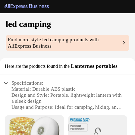
led camping
Find more style
led camping
products with
AliExpress Business
Lanternes portables
Here are the products found in the
Specifications:
Material: Durable ABS plastic
Design and Style: Portable, lightweight lantern with
a sleek design
Usage and Purpose: Ideal for camping, hiking, and
outdoor activities
Performance and Property: High-efficiency LED
lighting for bright illumination
Shape or Size or Weight or Quantity: Compact and