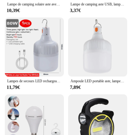
Lampe de camping solaire aste avec batterie externe, lanternes LED avec télécommande, étanche, lampe de poche extérieure, tente
Lampe de camping aste USB, lampe de secours LED, lanternes portables avec crochet, ampoule de batterie, extérieur, barbecue, tentes, 1 pièce, 2 pièces, 4 pièces, 6 pièces, 8 pièces, 10 pièces
10,39€
3,37€
Lampes de secours LED rechargeables par USB, lanternes portables de camping en plein air, éclairage de tentes haute puissance, ampoule d'équipement de lampe de poche, 80W
Ampoule LED portable aste, lampe de poche, éclairage de secours, camping, pique-niques en plein air, lumière de tente de face
11,79€
7,89€