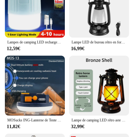
Lampes de camping LED rechargeables par USB, lanternes de tente portables, lumières de secours pour la pêche, éclairage de camping extérieur
Lampe LED de bureau rétro en forme de cheval, lanterne, éclairage d'extérieur, idéal pour un camping ou un bar, décoration de la maison
12,59€
16,99€
MOSucks ING-Lanterne de Tente Rechargeable, Portable, Lumière de Marché Nocturne d'Urgence, Ampoule de Camping en Plein Air, Lampe de Poche LED pour la Maison
Lampe de camping LED rétro aste USB, lanterne de cheval portable, kérosène extérieur, 3 modes d'éclairage, lumière de confronttente
11,82€
32,99€