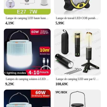
Lampe de camping LED haute luminosité, aste, ampoule de secours, étanche, réglable, portable, lampe de tente de face, pêche, 7-15W
Lampe de travail LED COB portable avec poignée, batterie 62, lanterne, lampe de poche, extérieur, tente, camping, sans batterie
4,19€
5,99€
Lampes de camping solaires à LED pour l'extérieur, lanternes portables rechargeables par USB, éclairage de tente, lumières de secours pour la pêche
Lampe de camping LED aste par USB, lanternes portables d'extérieur, lampe de poche magnétique, lampe de secours pour tentes de barbecue, 10000mAh
9,29€
108,69€