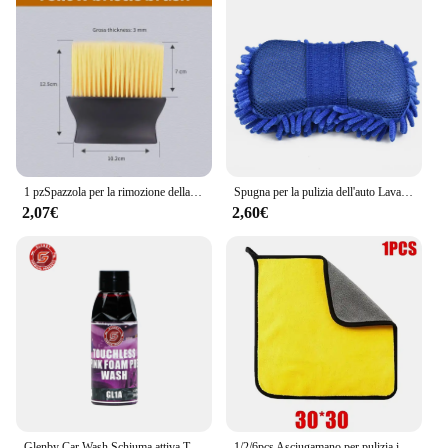
1 pzSpazzola per la rimozione della polvere Uscita aria condizionata Lavaggio auto Collettore di polveri Spazzola grande con buona elasticità Accessori per la pulizia
Spugna per la pulizia dell'auto Lavaggio dell'auto Cura Spazzola per lavaggio Strumento per la pulizia Lucidatura in microfibra Spolverare il lavaggio dei pavimenti dell'auto senza graffi
2,07€
2,60€
Glenby Car Wash Schiuma attiva Touchless Color Shampoo Sapone Schiuma da neve per detergente automatico per la cura dell'auto
1/2/6pcs Asciugamano per pulizia in microfibra Addensare Morbido Panno per asciugare Asciugamani per lavaggio carrozzeria Doppio strato Stracci puliti Accessori auto