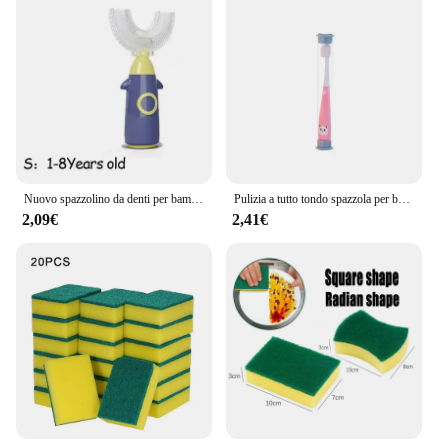
Nuovo spazzolino da denti per bambini a forma di U 360 ° Spazzolino da denti per bambini Cura dei denti per la pulizia dei denti Spazzolino da denti per bambini Spazzolino per bambini Cura dei denti
Pulizia a tutto tondo spazzola per bambini sbiancamento dei denti spazzolino portatile spazzolino da denti facile da lavare spazzolino da denti per bambini con capelli Super morbidi
2,09€
2,41€