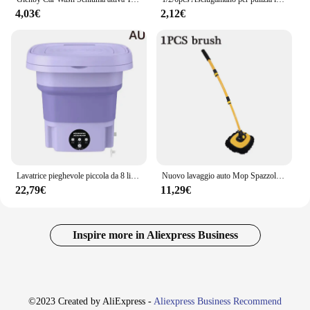
4,03€
2,12€
Lavatrice pieghevole piccola da 8 litri Lavatrice portatile Modalità automatiche Lavanderia Vestiti Lavatrice con secchio per bucato
Nuovo lavaggio auto Mop Spazzola per pulizia Telescopico Manico lungo Mop per pulizia Barra piegata retrattile Spazzola per lavaggio auto Strumenti per la pulizia dell'auto
22,79€
11,29€
Inspire more in Aliexpress Business
©2023 Created by AliExpress -
Aliexpress Business Recommend