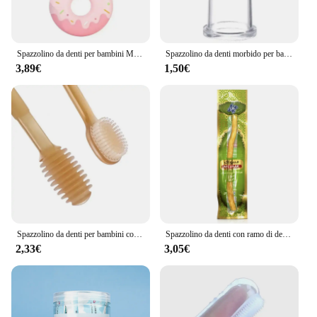
Spazzolino da denti per bambini Manuale Denti per bambini Igiene orale Spazzola pulita Spazzolino da denti infantile in silicone a forma di U da 360 gradi Massaggiagengive per neonati
Spazzolino da denti morbido per bambini in silicone Spazzolino da denti per bambini in silicone senza BPA Spazzolino pulito per denti in silicone per uso alimentare Assistenza sanitaria dentale
3,89€
1,50€
Spazzolino da denti per bambini con setole morbide Spazzolino per lingua in silicone Infantile per bambini Igiene orale Spazzolino da denti per addestramento con coperchio BPA gratuito
Spazzolino da denti con ramo di denti, metodo antico di pulizia dei denti, spazzolino da denti originale autentico con piante arabe.
2,33€
3,05€