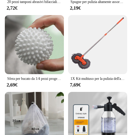
20 pezzi tamponi abrasivi bifacciali spugna da cucina per lavare i piatti per ciotola di pentole strumenti per la pulizia della casa
Spugne per pulizia altamente assorbenti Lavaggio dei piatti Magic Clean Pot Spugna per macchie di ruggine Spazzola Detergente per grasso da cucina Utensili domestici
2,72€
2,19€
Sfera per bucato da 1/4 pezzi progettata appositamente per le lavatrici per rimuovere lo sporco e prevenire lo strumento di depilazione Entanglement
1X Kit multiuso per la pulizia dell'auto Spazzola in microfibra Mop Spugna Pulisci Strumenti per la casa automatica Accessori puliti universali Giallo Grigio
2,69€
7,69€