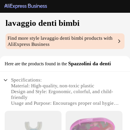
lavaggio denti bimbi
Find more style
lavaggio denti bimbi
products with
AliExpress Business
Spazzolini da denti
Here are the products found in the
Specifications:
Material: High-quality, non-toxic plastic
Design and Style: Ergonomic, colorful, and child-
friendly
Usage and Purpose: Encourages proper oral hygiene
habits in children
Performance and Property: Durable, easy-to-clean,
and gentle on gums
Shape or Size or Weight or Quantity: Lightweight