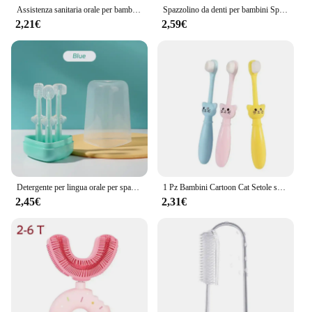
Assistenza sanitaria orale per bambini 360 ° Denti puliti Spazzolino pulito Spazzolino morbido a tre lati color caramello Cura dentale per bambini 3-12 anni
Spazzolino da denti per bambini Spazzolino da denti protettivo per bambini a forma di U da 360 gradi Spazzolino da denti in silicone per bambini Pulizia igiene orale
2,21€
2,59€
Detergente per lingua orale per spazzolino da denti decidui in silicone per neonati con scatola di immagazzinaggio in PP
1 Pz Bambini Cartoon Cat Setole super morbide Spazzolino da denti di alta qualità Spazzolino da denti per bambini Spazzolino da denti per addestramento per bambini Cura 1-6 Y
2,45€
2,31€