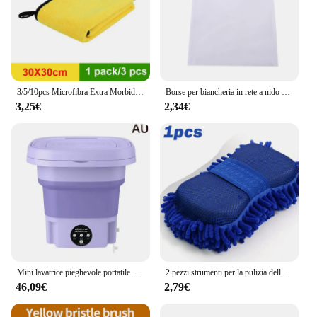
3/5/10pcs Microfibra Extra Morbido Asciugamano per lavaggio auto Panno per la cura dell'auto Panno per asciugare la pulizia dell'auto Non scratare mai Dettagli Asciugamano per auto
Borse per biancheria in rete a nido d'ape per delicate, tessuto a rete Borsa per lavaggio delicata durevole e riutilizzabile Borsa per organizzazione da viaggio per lingerie
3,25€
2,34€
Mini lavatrice pieghevole portatile per dormitorio domestico Studente Piccola lavatrice automatica da viaggio per persona singola
2 pezzi strumenti per la pulizia della spazzola per la pulizia dell'auto spugna per lavatrice in microfibra pulizia asciugamano per lavaggio guanti per auto accessori per il lavaggio dell'auto
46,09€
2,79€