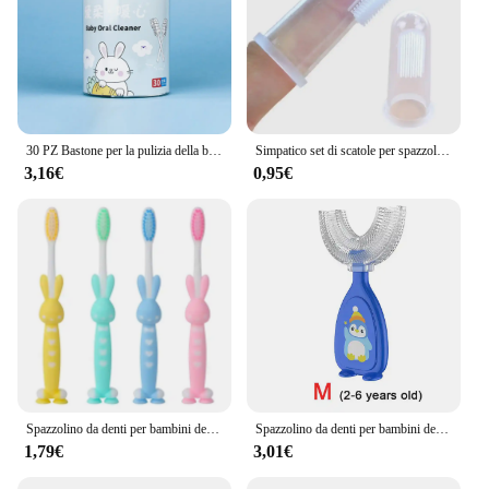
30 PZ Bastone per la pulizia della bocca del bambino Detergente usa e getta Latte Velo da denti Spazzolino da denti Lavaggio della lingua del bambino Cura dei denti del neonato
Simpatico set di scatole per spazzolini da denti per bambini Denti per bambini Massaggio trasparente Morbido silicone per bambini Spazzola per pulizia in gomma Massaggiatore Cura dei denti
3,16€
0,95€
Spazzolino da denti per bambini dei cartoni animati, spazzolini manuali con setole extra morbide per la pulizia profonda dell'igiene orale a casa per i bambini
Spazzolino da denti per bambini denti per bambini spazzola per la pulizia dell'igiene orale spazzolino da denti per massaggiagengive in silicone morbido nuovi prodotti per bambini 2-12 anni
1,79€
3,01€