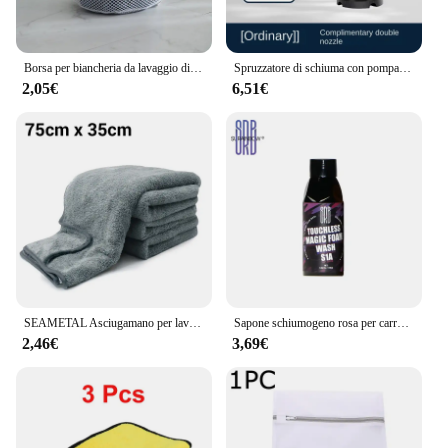
Borsa per biancheria da lavaggio di grandi dimensioni, rete per organizer in rete, reggiseno sporco, calzini, biancheria intima, scarpe, copertura per lavatrice, vestiti
Spruzzatore di schiuma con pompa manuale da 2 litri con 3 tipi di ugelli Cannone di schiuma pneumatico manuale Schiuma di neve Bottiglia spray per lavaggio auto Pulizia dei vetri dell'auto
2,05€
6,51€
SEAMETAL Asciugamano per lavaggio auto in microfibra Asciugamani per pulizia auto ultra morbidi Asciugamano per asciugatura altamente assorbente per dettagli auto
Sapone schiumogeno rosa per carrozzeria estrema e schiumogeno per autolavaggio, (funziona con cannoni in schiuma/pistole o lavaggi secchio) per auto, camion,
2,46€
3,69€