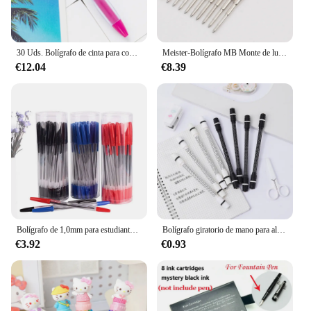
30 Uds. Bolígrafo de cinta para concientización sobre el cáncer, cinta colorida, bolígrafos retráctiles, bolígrafo de Gel retráctil, para mujeres, eventos caritarios
Meister-Bolígrafo MB Monte de lujo, pluma estilográfica de obra maestra de oficina, el mejor regalo de papelería, 163
€12.04
€8.39
Bolígrafo de 1,0mm para estudiantes, bolígrafo negro, rojo y azul de 6/12 piezas, para firmar, escritura, papelería, escuela, accesorios de oficina
Bolígrafo giratorio de mano para aliviar el estrés, bolígrafos de Gel de escritura antideslizantes, papelería, suministros escolares y de oficina, 5/2 Uds.
€3.92
€0.93