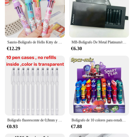
Sanrio-Bolígrafo de Hello Kitty de 10 colores, bonito bolígrafo de escritura a presión de dibujos animados, material escolar, papelería para estudiantes, 18/36 piezas, nuevo
MB-Bolígrafo De Metal Platinum/resina Fountan Rollerball con número de serie NDL33966L, de lujo, de alta calidad, a la moda, venta al por mayor
€12.29
€6.30
Bolígrafo fluorescente de 0,8mm y 100 colores, recargas de Color, bolígrafo Flash, pintura de tinta suave, bolígrafos de Graffiti, papelería para estudiantes, 04116
Bolígrafo de 10 colores para estudiantes y niños, suministros de papelería de dibujos animados, regalo, premio al por mayor, 9/36 piezas
€0.93
€7.88