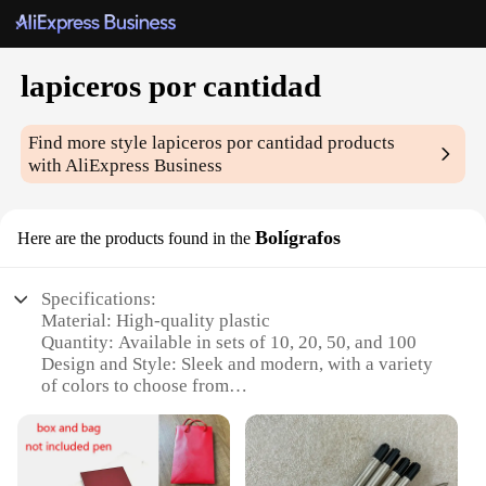
lapiceros por cantidad
Find more style
lapiceros por cantidad
products
with AliExpress Business
Bolígrafos
Here are the products found in the
Specifications:
Material: High-quality plastic
Quantity: Available in sets of 10, 20, 50, and 100
Design and Style: Sleek and modern, with a variety
of colors to choose from
Usage and Purpose: Ideal for office, school, or
personal use
Performance and Property: Smooth writing with
consistent ink flow