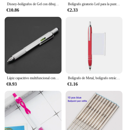
Disney-bolígrafos de Gel con dibujos animados para estudiantes, bonitos bolígrafos de 10 colores, suministros de papelería, regalos al por mayor, 9/36 piezas
Bolígrafo giratorio Led para la punta del dedo para niños y adultos, giroscopio de Metal para la escuela, para la ansiedad y la descompresión
€10.86
€2.33
Lápiz capacitivo multifuncional con pantalla táctil, bolígrafo con destornillador, regla, nivelador, recargable, herramientas múltiples
Bolígrafo de Metal, bolígrafo retráctil para notas, hoja de trucos extraíble, Clip de escritura suave, fijación de bolígrafos, papelería
€0.93
€1.16