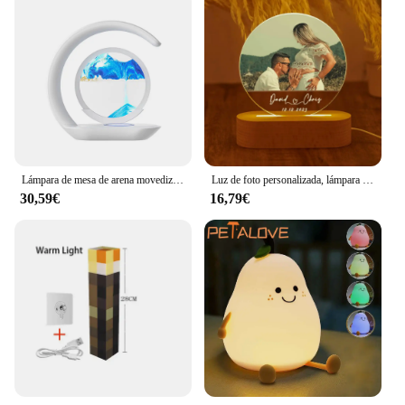
Lámpara de mesa de arena movediza, lámpara de escritorio de carga inalámbrica USB, adornos de reloj de arena 3D, pintura de arena, luz nocturna para decoración de habitación de oficina
Luz de foto personalizada, lámpara de escritorio Con Base, regalo de graduación, placa de foto familiar, luz nocturna, foto, nombre
30,59€
16,79€