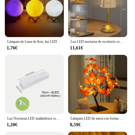
Lámpara de Luna de 8cm, luz LED nocturna alimentada por batería con soporte, lámpara estrellada, decoración de dormitorio, luces nocturnas, regalo para niños, lámpara de Luna
Luz LED nocturna de escritorio con Sensor táctil, lámpara de mesa inalámbrica recargable regulable continua para restaurante, Bar, dormitorio, decoración
1,76€
11,61€
Luz Nocturna LED inalámbrica con Sensor de movimiento, lámpara nocturna recargable por USB para armario de cocina, lámpara de armario, luz de fondo de escalera
Lámpara LED de mesa con forma de hoja de arce para decoración del hogar, luz de noche con forma de flor de árbol de 24 Rosas, USB, para fiesta, Navidad, boda, dormitorio, regalo
1,20€
8,59€