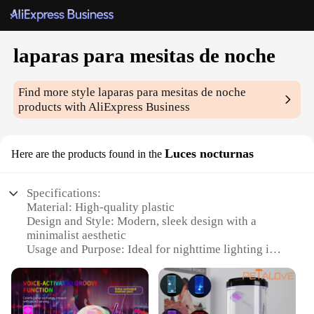
laparas para mesitas de noche
Find more style
laparas para mesitas de noche
products with AliExpress Business
Luces nocturnas
Here are the products found in the
Specifications:
Material: High-quality plastic
Design and Style: Modern, sleek design with a
minimalist aesthetic
Usage and Purpose: Ideal for nighttime lighting in
bedrooms
Performance and Property: Energy-efficient LED
lights
Shape or Size: Compact and portable, suitable for