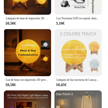
Lámpara de luna de impresión 3D personalizada con foto/texto, interruptor táctil, luz nocturna para niños, novia, familia, regalo personalizado, decoración del hogar, envío directo
Luz Nocturna LED en espiral, iluminación creativa con enchufe USB, regulable, 3 colores, ajustable, para sala de estar, oficina, escritorio, mesa, dormitorio, decoración de cabecera
10,56€
5,10€
Luz de luna con impresión 3D personalizada, lámpara de noche con carga USB, táctil/remota, 2/16 colores
Lámpara de luz nocturna de Luna personalizada con foto y texto, recargable por USB, impresión 3D, imagen personalizada, regalos para cumpleaños, vacaciones
10,58€
10,45€