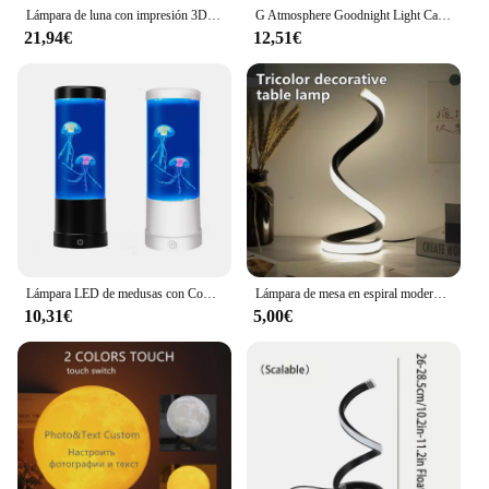
Lámpara de luna con impresión 3D personalizada, luz nocturna con foto y texto, recargable por USB, regalo para cumpleaños, día de la madre y San Valentín
G Atmosphere Goodnight Light Cargador inalámbrico Altavoz Reloj 6 modos de iluminación para iPhone 15 14 13 Estación de carga rápida Samsung
21,94€
12,51€
Lámpara LED de medusas con Control remoto, luz nocturna que cambia de Color, luces de decoración del hogar, acuario, regalo de cumpleaños para niños, carga USB
Lámpara de mesa en espiral moderna, luz LED de noche regulable para escritorio, sala de estar, mesita de noche, estudio, oficina, decoración de dormitorio
10,31€
5,00€