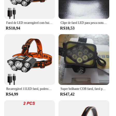
Farol de LED recarregável com built-in 18650 bateria, luz forte, lâmpada principal, lanterna, lanterna de pesca, ao ar livre, USB, 5, 11
Clipe de farol LED para pesca noturna, Cap Light, farol, lanterna, acessórios para chapéu, camping, corrida, 11 LEDs
R$18,94
R$18,53
Recarregável 11LED farol, poderoso farol USB, 18650 bateria lanterna, pesca ao ar livre farol
Super brilhante COB farol, farol portátil, lâmpada principal, lanterna, trabalho, camping, pesca, 2000 lúmen, 9, 11, 12 contas de luz
R$4,99
R$47,42