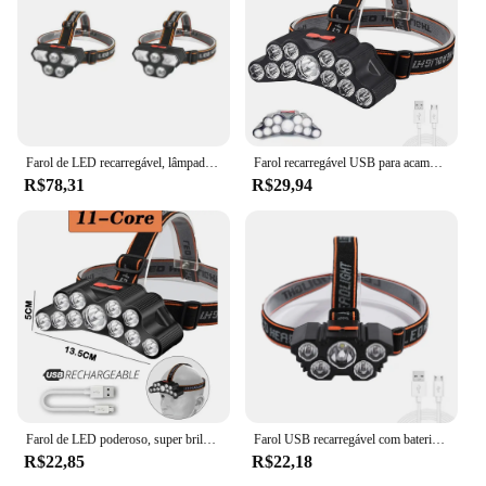
Farol de LED recarregável, lâmpada principal poderosa, USB recarregável, 1200mAh, farol de acampamento, lanterna, 1 pc, 2pcs
Farol recarregável USB para acampamento ao ar livre, farol 11LED, lâmpada principal poderosa, 1200mAh, lanterna
R$78,31
R$29,94
Farol de LED poderoso, super brilhante lâmpada principal, USB recarregável, lanterna impermeável, Camping trabalhando, 11LED
Farol USB recarregável com bateria embutida 18650, lâmpada principal de luz forte, 11 faróis de LED, lanterna para pesca e exterior
R$22,85
R$22,18