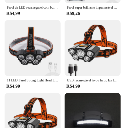
Farol de LED recarregável com built-in 18650 bateria, luz forte, lâmpada principal, lanterna, lanterna de pesca, ao ar livre, USB, 5, 11
Farol super brilhante impermeável recarregável, farol de 5 modos 11 LED Head Lamp lanterna poderosa para acampamento ao ar livre e ciclismo
R$4,99
R$9,26
11 LED Farol Strong Light Head Lamp USB recarregável Farol Embutido 18650 Bateria Pesca Lanterna Lanterna ao ar livre
USB recarregável levou farol, luz forte, lâmpada principal, farol, built-in 18650 bateria, lanterna de pesca, lanterna ao ar livre, 5, 11
R$4,99
R$4,99