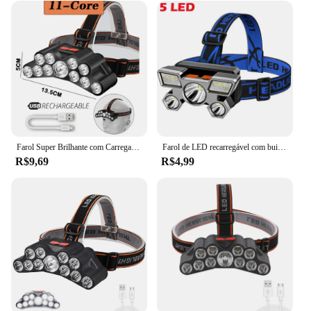
Farol Super Brilhante com Carregamento USB 11LED, Cabeça Montada, Lanterna de Trabalho, Impermeável, Exterior, Iluminação de Emergência, Holofotes
Farol de LED recarregável com built-in 18650 bateria, luz forte, lâmpada principal, lanterna, lanterna de pesca, ao ar livre, USB, 5, 11
R$9,69
R$4,99