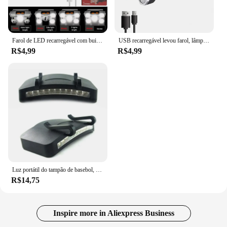
Farol de LED recarregável com built-in 18650 bateria, luz forte, lâmpada principal, lanterna, lanterna de pesca, ao ar livre, USB, 5, 11
USB recarregável levou farol, lâmpada principal, luz forte, 5, 11, farol, built-in 18650 bateria, ao ar livre, pesca, camping, lanterna
R$4,99
R$4,99
Luz portátil do tampão de basebol, 11LED, aba do chapéu, farol, luz dianteira do chapéu, farol exterior, lâmpada principal para o ciclismo, caminhadas, pesca
R$14,75
Inspire more in Aliexpress Business