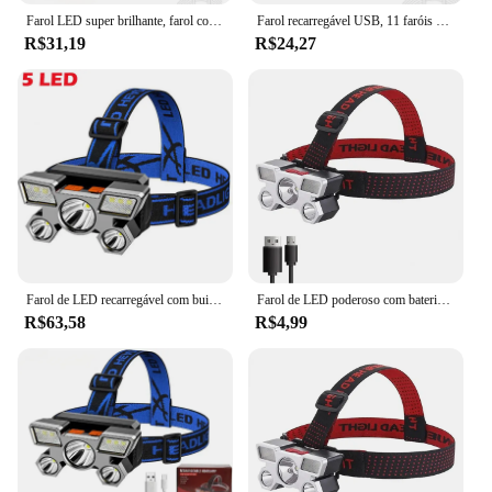
Farol LED super brilhante, farol confortável, lanterna ajustável, luz principal para explorar a corrida e a pesca, 11 leds, 180 °, atacado
Farol recarregável USB, 11 faróis de LED, luz forte, impermeável, bateria interna, lanterna de pesca, lanterna ao ar livre
R$31,19
R$24,27
Farol de LED recarregável com built-in 18650 bateria, luz forte, lâmpada principal, lanterna, lanterna de pesca, ao ar livre, USB, 5, 11
Farol de LED poderoso com bateria embutida 18650, USB recarregável lanterna principal, acampamento ao ar livre, farol de pesca, lanterna, 5, 11
R$63,58
R$4,99