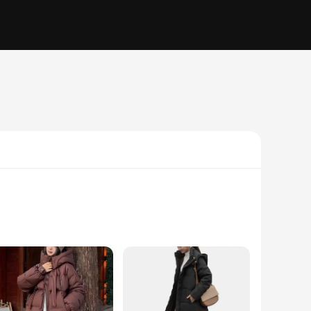
et style. Crafted from a premium cotton blend, this jacket
 is sure to make a statement. The performance and property of