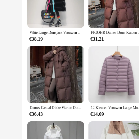
the jacket are second to none, ensuring that you stay comfor
**Tailored for Every Body Type**
Understanding that every woman's body is unique, this set of l
flatters every figure, making it a go-to piece for women who
looking to stock up on quality fashion pieces.
Witte Lange Donsjack Vrouwen Streetwear 2024 Winter Kleur Bijpassende Losse Zwarte Eend Donzen Jas Vrouwelijke Capuchon Sneeuw Parka 'S Uitloper
FIGOHR Dames Dons Katoen Gewatteerde Jass
**Adaptive Fashion for Every Occasion**
€38,19
€31,21
Whether you're looking for a set of lange dames dons jassen f
it a staple for any season, ensuring that you stay stylish and
any fashion-conscious woman.
Dames Casual Dikke Warme Donsjas Met Capuchon Lange Mouw Met Rits Lange Jas Dames Kantoor Parka 'S Herfst Winter Donzen Jas
12 Kleuren Vrouwen Lange Mouwen 90% 
€36,43
€14,69