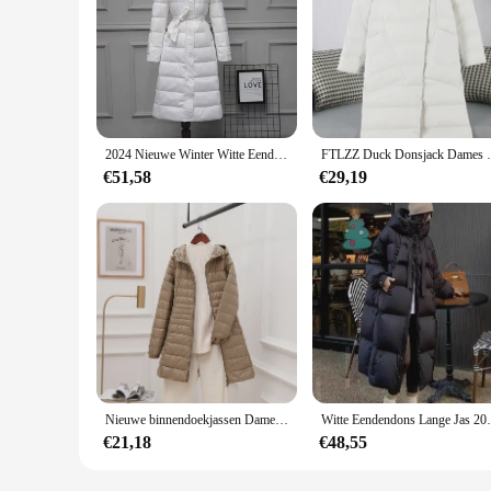
2024 Nieuwe Winter Witte Eend Donsjack Vrouwen Lange Capuchon Warme Riem Slanke Down Jas Vrouwelijke Koreaanse Kantoor Dame Casual Mode
FTLZZ Duck Donsjack Dames Winter Lan
€51,58
€29,19
Nieuwe binnendoekjassen Dames lange muts Afneembare witte eend donsjack Lichtgewicht donsjack Dames met capuchon Dames Warm
Witte Eendendons Lange Jas 2024 Nieuwe Wi
€21,18
€48,55