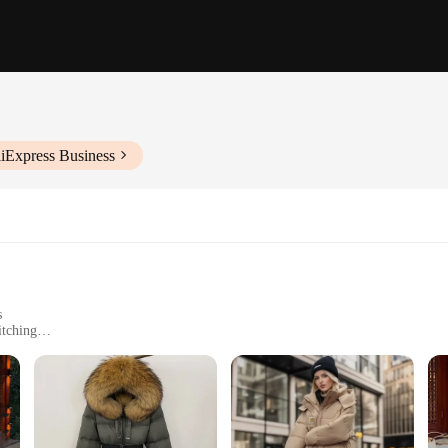
liExpress Business
s
itching
izes to Fit Every Body Type
fort
on, designed to elevate your wardrobe with its modern, elegant long-sleeve jack
ether you're attending a casual gathering or a formal event, this versatile piece