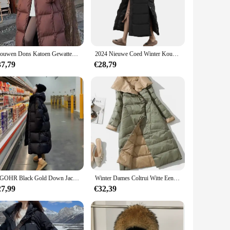
 The attention to detail in the design ensures that the jacket
able vendors and suppliers make it an ideal choice for those
Vrouwen Dons Katoen Gewatteerde Jassen Koreaanse Verdikte Warme Lange Overjas Effen Capuchon Overall Topcoat 2024 Winter
2024 Nieuwe Coed Winter Koudebestendig Donsjack-30 Hoge Kwaliteit Dames X-Lang (Winter) Warm Modemerk Parkas 5xl
37,79
€28,79
signed to adapt to your lifestyle. Its adaptive scenario makes
sually appealing but also practical, making it a must-have for
FIGOHR Black Gold Down Jacket 2024 Winter Nieuwe Koreaanse Hooded Losse Fit Jas Solid Parka's Vrouwelijke Overjas Dik Warm Lange Jas
Winter Dames Coltrui Witte Eendendons Jas Double Breasted Warme Parka Dubbelzijdig Dons Lange Jas
27,99
€32,39