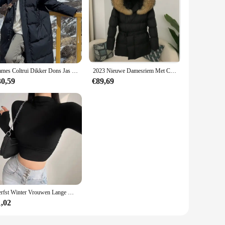
Dames Coltrui Dikker Dons Jas Oversized Losse Jas Met Rits Zakken Lange Jas Casual Parka 'S Voor Vrouwen 2024 De Herfst Winter
2023 Nieuwe Damesriem Met Capuchon 90 Wit Eend Donsjack Middellang Modieus Verdikt Pufferjack Met Lange Mouwen
30,59
€89,69
Herfst Winter Vrouwen Lange Mouwen Coltrui T-Shirts Geribbeld Strak Gebreid Sexy Slank Getailleerd Casual Basic Tee Crop Tops Cropped T-Shirt
1,02