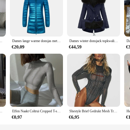
ge Dubbelzijdige Geruite Jas Vrouwelijke Warme Donsparka Slanke Uitloper
Dames lange warme donsjas met draagbare opbergtas Dames licht donsjack Dames overjassen Heuplengte High Street
Dames winter donsjack topkwaliteit ganzendons jas parka warme bovenkleding bont capuchon lange winter gewatteerde jas jas Canada
€20,09
€44,59
€
ntermode Vrouwen Capuchon Dikke Twee Ritsen Warme Donsjas Dames Losse Casual Overjas
Effen Naakt Coltrui Cropped T-shirt Vrouwen Herfst Casual Lange Mouw T-shirt Dames Skinny Basic T-shirt Femme
Shestyle Brief Gedrukt Mesh Transparante Bodystui Vrouwen Panelen Krant Lange Mouw Ronde Hals T-shirts String Mooie Hot
€0,97
€6,95
€