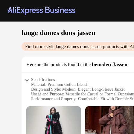
lange dames dons jassen
Find more style
lange dames dons jassen
products with A
beneden Jassen
Here are the products found in the
Specifications:
Material: Premium Cotton Blend
Design and Style: Modern, Elegant Long-Sleeve Jacket
Usage and Purpose: Versatile for Casual or Formal Occasion
Performance and Property: Comfortable Fit with Durable St
Shape or Size or Weight or Quantity: Available in Various S
Applicable People: Ideal for Women Seeking Style and Com
Features:
**Elevate Your Wardrobe with Elegance**
The lange dames dons jassen is a testament to timeless fashi
offers a comfortable fit that is both durable and stylish. Wh