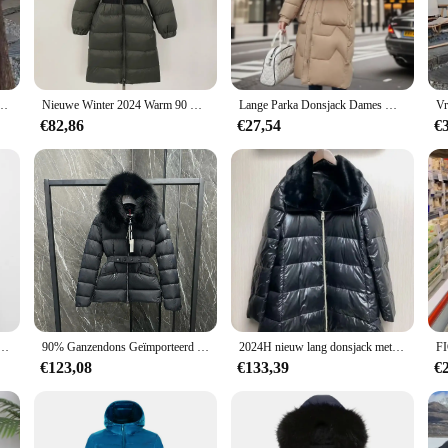
table and look your best no matter where you go.
ange dames dons jassen is available in a variety of sizes to fit every body type.
 value both style and comfort. The wholesale availability and support from reli
en Koreaanse Verdikte Warme Lange Overjas Effen Capuchon Overall Topcoat 2024 Winter
Nieuwe Winter 2024 Warm 90 Witte Eend Donzen Jas Vrouwelijke Koude Dame Echte Bontjas Vrouwen Capuchon Lange Natuurlijke Fox Bont Puffer Jas
Lange Parka Donsjack Dames Winter 2025 Dikke Damesjack Lange Donsjassen Winterjas Warme Puffer Jack Dames Donsjas
€82,86
€27,54
€
or sale or searching for the perfect addition to your wardrobe, this jacket is de
 comfortable no matter the weather. The jacket's design and style are not only vi
Witte Eend Naar Beneden Vrouw Slank Warm Innerlijk Ultra Lichtgewicht Inpakbare Ski-Jas Donzen Voering Jacks
90% Ganzendons Geïmporteerd Vossenbont Taille-Getailleerde Dames Donsjack Jas Lange Mouwen Veren Dons Voor Vrouwen mode Uitloper
2024H nieuw lang donsjack met grote kraag, effen kleur, warme ritssluiting, temperament, woon-werkverkeer
€123,08
€133,39
€