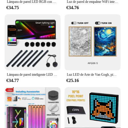
Lámpara de pared LED RGB con WIFI inteligente, luz nocturna, música, ritmo, retroiluminación de TV, decoración de juegos de dormitorio, aplicación DIY, ambiente de empalme gratis
Luz de pared de empalme WiFi inteligente RGBIC, ambiente decorativo DIY, luz LED nocturna regulable para sala de juegos, dormitorio, decoración de TV
€34.75
€34.76
Lámpara de pared inteligente LED con WIFI, barra de luz RGBIC, luz nocturna para ambiente, aplicación de música, ritmo, TV, retroiluminación para dormitorio, decoración para sala de juegos
Luz LED de Arte de Van Gogh, pintura de Anime, decoración de habitación, luz de humor de carga inalámbrica, Lámpara USB, decoración de pared, luz nocturna, regalo para el hogar
€34.77
€25.16