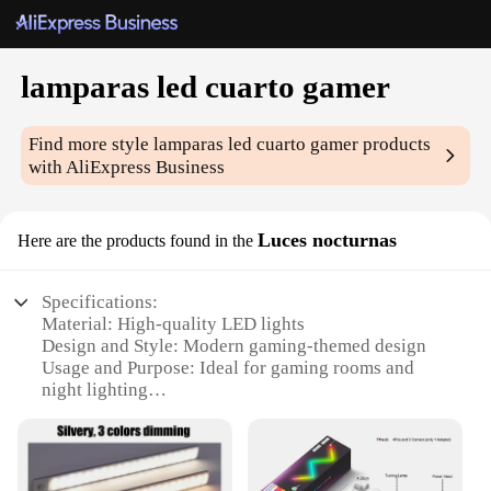
lamparas led cuarto gamer
Find more style
lamparas led cuarto gamer
products
with AliExpress Business
Luces nocturnas
Here are the products found in the
Specifications:
Material: High-quality LED lights
Design and Style: Modern gaming-themed design
Usage and Purpose: Ideal for gaming rooms and
night lighting
Typical Adaptive Scenario: Enhances gaming
ambiance and provides nighttime illumination
Shape or Size or Weight or Quantity: Compact and
lightweight, easy to install