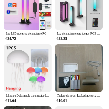
Luz LED nocturna de ambiente RGB con WIFI, lámpara con detección de ritmo musical, juego, dormitorio, decoración de Festival, luces de Control Bluetooth
Luz de ambiente para juegos RGB inteligente, TV, juego, ordenador, decoración de escritorio, lámpara de escritorio, aplicación remota Tuya, Control, luz de ritmo musical para coche
€24.72
€22.25
Lámpara Deformable para mesita de noche de dormitorio, Control por voz, gradiente RGB, LED, lámpara de noche ambiental, tentáculos flexibles, lámpara de carga tipo C, decoración
Tablero de notas, luz Led nocturna creativa, tablero de mensajes USB, luz de vacaciones con bolígrafo, regalos para niños, decoración de novia, lámpara de noche
€11.64
€10.01