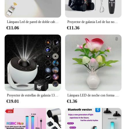
Lámpara Led de pared de doble cabezal, luz nocturna portátil inalámbrica con Control remoto, giratoria 360, recarga USB, para lectura de dormitorio
Proyector de galaxia Led de luz nocturna, proyector de estrellas, proyector de astronauta, luz de Galaxia Para el hogar, dormitorio decorativo, regalo para niños
€11.06
€11.36
Proyector de estrellas de galaxia 13 en 1, luz nocturna LED para planetario, lámpara de proyector de cielo estrellado para dormitorio, decoración de techo para habitación, regalos para niños
Lámpara LED de noche con forma de seta, novedosa lámpara de noche de 7 colores, 220VUs, detección de enchufe, florero de Granada de alto grado, flores de sueño
€19.01
€1.36