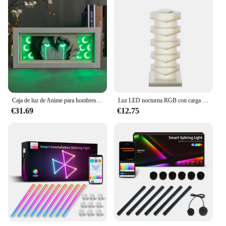
Caja de luz de Anime para hombres, decoraciones de sala de juegos, tallado de papel de Manga, lámpara de mesa de escritorio, figuras de Anime, Ulquiorra Cifer, cara y ojo
Luz LED nocturna RGB con carga inalámbrica de 15W, luz de noche USB, Interruptor táctil, lámpara de escritorio, luces de ambiente, formas, decoración variable
€31.69
€12.75