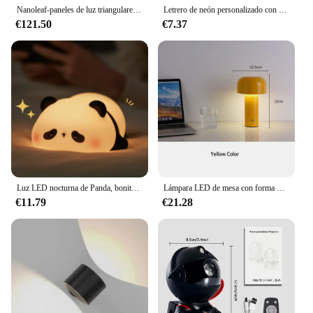
Nanoleaf-paneles de luz triangulares con Control por aplicación, lámparas LED de pared para jugadores, módulos geométricos inteligentes, lámpara cuántica, decoración para sala de juegos
Letrero de neón personalizado con icono de juego, lámpara LED colorida para colgar en la pared, iluminación de Playstation, decoración para habitación, Bar, Club y reproductor
€121.50
€7.37
Luz LED nocturna de Panda, bonita luz nocturna de silicona, lámpara de noche táctil recargable por USB, lámpara de sincronización para dormitorio, decoración, regalo para niños
Lámpara LED de mesa con forma de seta colorida y creativa, moderna, con carga USB, para dormitorio, mesita de noche, estudio, lámparas de lectura, decoración para sala de estar, luces nocturnas
€11.79
€21.28