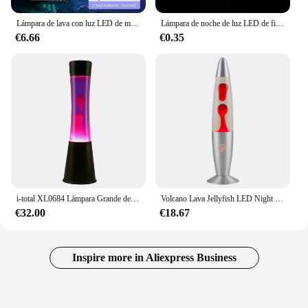
Lámpara de lava con luz LED de medusas colorida, luz nocturna de ambiente de acuario para dormitorio, iluminación de habitación, lámparas de noche, decoración temática del océano
Lámpara de noche de luz LED de fibra óptica de colores, y boda decoración de Navidad, estrellas que brillan en la oscuridad, juguetes para niños, lámparas de iluminación
€6.66
€0.35
i-total XL0684 Lámpara Grande de Lava Magma Lámpara de Lava Original Metal Negro, cera colores. (Rosa/Lila)
Volcano Lava Jellyfish LED Night Light, enchufe del Reino Unido, lámpara de medusas, luz nocturna de Lava volcánica creativa para el hogar, sala de estar, dormitorio
€32.00
€18.67
Inspire more in Aliexpress Business