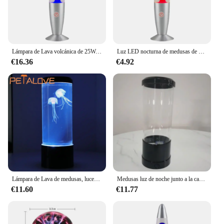
and energy-efficient performance make them an
excellent choice for both residential and
commercial spaces. As a wholesale product, they
are available for purchase by vendors and suppliers,
making them an excellent addition to any inventory.
Lámpara de Lava volcánica de 25W, lámpara de Lava de movimiento de la paz, Base de aleación de aluminio, luz nocturna de Lava volcánica creativa para el hogar, sala de estar y dormitorio
Luz LED nocturna de medusas de Lava de volcán, lámpara LED de medusas con enchufe británico, luz nocturna de Lava de volcán creativa para el hogar, sala de estar y dormitorio
€16.36
€4.92
Lámpara de Lava de medusas, luces nocturnas de océano para acuario, luces LED de ambiente de medusas de 7 colores con regalo de decoración de escritorio para dormitorio y hogar
Medusas luz de noche junto a la cama cambio de Color medusas tanque acuario lámpara Led decoración de la habitación lámparas de Lava de ambiente relajante
€11.60
€11.77