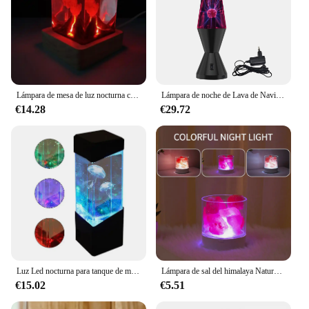
Lámpara de mesa de luz nocturna creativa de resina volcánica, luz nocturna relajante para dormir, adorno de volcán iluminado para sala de estudio y sala de estar
Lámpara de noche de Lava de Navidad sensible al tacto, luz de Plasma, decoración del hogar inteligente, sonido de 14 pulgadas
€14.28
€29.72
Luz Led nocturna para tanque de medusas, lámpara de mesa que cambia de Color, lámpara de Lava de humor eléctrica para acuario, regalo para niños, decoración de la habitación del hogar
Lámpara de sal del himalaya Natural USB, luz Led nocturna de cristal, purificador de aire, lámpara de llama de atmósfera, luz cálida para interiores, lámpara de Lava para dormitorio
€15.02
€5.51