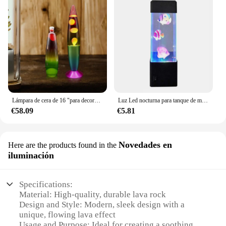
Lámpara de cera de 16 "para decoración de vidrio, luz nocturna para sala de estar, dormitorio, luz de ambiente, lámpara de lava creativa
Luz Led nocturna para tanque de medusas, lámpara de mesa de cambio de Color para acuario, lámpara eléctrica de Lava de humor para niños, regalo, decoración de la habitación del hogar
€58.09
€5.81
Novedades en
Here are the products found in the
iluminación
Specifications:
Material: High-quality, durable lava rock
Design and Style: Modern, sleek design with a
unique, flowing lava effect
Usage and Purpose: Ideal for creating a soothing