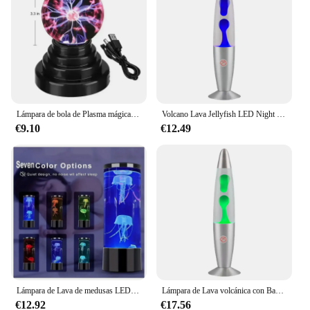
Lámpara de bola de Plasma mágica con Control de sonido de 8 pulgadas, luz LED nocturna, luz de Plasma de cristal táctil de ambiente, iluminación decorativa para fiesta de Navidad
Volcano Lava Jellyfish LED Night Light, enchufe del Reino Unido, lámpara de mesita de noche, Base de aleación de aluminio, lámpara de cera de matraz, decoración de dormitorio y sala de estar
€9.10
€12.49
Lámpara de Lava de medusas LED que cambia de Color, Mini acuario, simulación de medusas, Lámpara decorativa, USB, luz nocturna acrílica, regalo para niños
Lámpara de Lava volcánica con Base de aleación de aluminio, luz nocturna creativa de 25W para el hogar, sala de estar y dormitorio
€12.92
€17.56