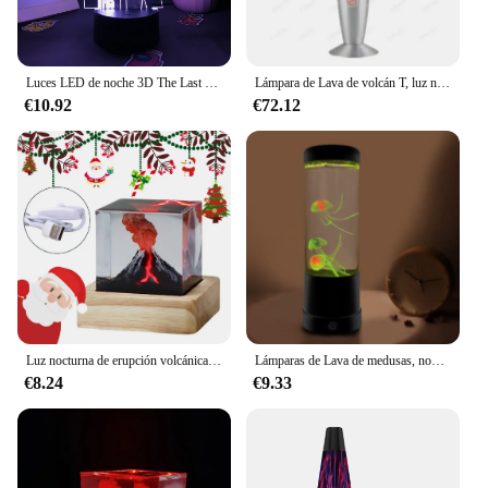
Luces LED de noche 3D The Last of Us, regalos para amigos, Decoración de mesa para sala de juegos, lámparas de Lava de neón de Manga, regalos de cumpleaños para novio
Lámpara de Lava de volcán T, luz nocturna, lámpara LED creativa de aleación de aluminio para el hogar, sala de estar, dormitorio, luces decorativas, lámpara de noche para niños
€10.92
€72.12
Luz nocturna de erupción volcánica realista, lámpara de Lava volcánica simulada por USB, efecto de erupción volcánica, decoración del hogar y la sala de estar
Lámparas de Lava de medusas, novedad, luz nocturna, lámpara de mesa de humor para el hogar, dormitorio, oficina, decoración de escritorio, regalos de vacaciones
€8.24
€9.33