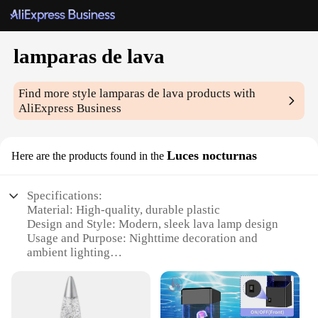
lamparas de lava
Find more style
lamparas de lava
products with
AliExpress Business
Luces nocturnas
Here are the products found in the
Specifications:
Material: High-quality, durable plastic
Design and Style: Modern, sleek lava lamp design
Usage and Purpose: Nighttime decoration and
ambient lighting
Performance and Property: Efficient heat
dissipation for prolonged use
Shape or Size: Compact and portable, ideal for
various spaces