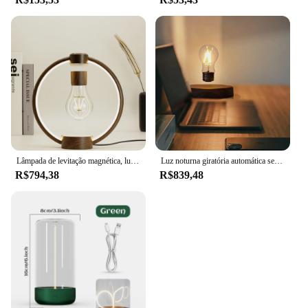
Lâmpada de levitação magnética, luz noturna LED, economia de energia, decoração de cabeceira do quarto, tabela atmosfera
Luz noturna giratória automática sem fio, lâmpada levitando, luz LED flutuante magnética, lâmpada de mesa, candeeiro de mesa, 360 graus
R$794,38
R$839,48