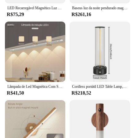
LED Recarregável Magnético Luz Noturna, Sensor de Movimento, Criativo, Inteligente, Auto PIR, Parede de Madeira, Cozinha, Armário, Lâmpada, 2024
Baseus luz da noite pendurado magnético lâmpada de mesa led stepless escurecimento lâmpada de mesa recarregável luz do armário para o quarto cozinha
R$75,29
R$261,16
Lâmpada de Led Magnética Com Sensor de Movimento Fácil Instalação Design Elegante e Moderno-ENVIO IMEDIATO PARA TOD BRASIL
Cordless portátil LED Table Lamp, design recarregável, Secretária magnética, Touch Sensor, 3 Nível Regulável, Quarto de Luz
R$41,50
R$218,52