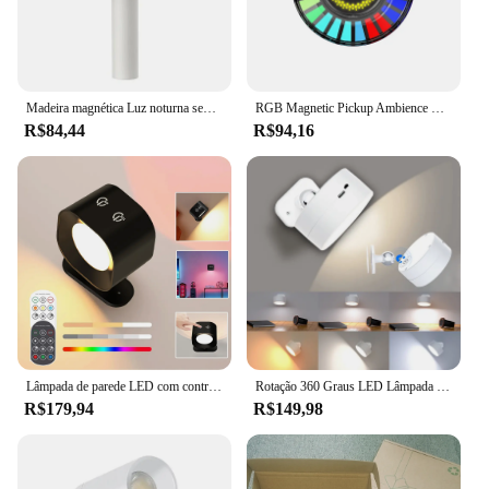
Madeira magnética Luz noturna sem fio, Auto LED, USB, corredores, luzes da varanda, sensor de movimento PIR, luz de parede
RGB Magnetic Pickup Ambience LED Light, Controle de Voz, Música Ritmo Lâmpada, Dança Atmosfera Iluminação, Festa, Carro, Home Decor
R$84,44
R$94,16
Lâmpada de parede LED com controle de toque, cor rgb, rotação 360 °, recarregável, sem fio, para cabeceira, quarto
Rotação 360 Graus LED Lâmpada de Parede, Toque Controle Remoto, Gabinete Spotlight, Carregamento USB, Sucção Magnética, Luz Noturna, Lâmpadas de Cabeceira
R$179,94
R$149,98