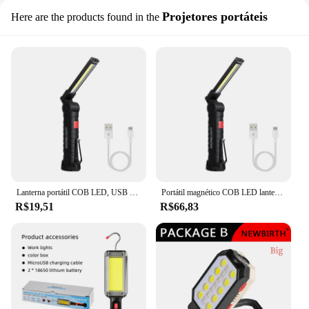
Projetores portáteis
Here are the products found in the
Lanterna portátil COB LED, USB recarregável, luz de trabalho, lanterna magnética, lâmpada pendurada com bateria embutida, tocha de acampamento, novo
Portátil magnético COB LED lanterna, lanterna dobrável com gancho, USB recarregável, luz de trabalho, reparo de emergência, camping
R$19,51
R$66,83