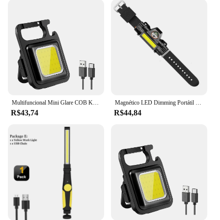
Multifuncional Mini Glare COB Keychain Light Lâmpadas de emergência de carregamento USB Forte trabalho de reparo magnético Acampamento ao ar livre
Magnético LED Dimming Portátil Luz Wristlight Strap, Noite Ciclismo Correndo Lâmpada De Pesca, Pulseira De Pulso, Flashlamp
R$43,74
R$44,84