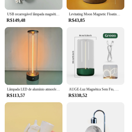
USB recarregável lâmpada magnética, atmosfera Night Light, LED, três níveis de brilho, quarto e cabeceira
Levitating Moon Magnetic Floating Night Light, mesa criativa, lâmpada LED impressa em 3D com base de madeira para presente, escritório, quarto, casa
R$149,48
R$43,85
Lâmpada LED de alumínio atmosfera magnética, elegante luz noturna carregada por USB, respirável e portátil para quarto, camping
AUGE-Luz Magnética Sem Fio, Minimalismo Candeeiro de Mesa, Casa, Sala de Estar, Luz Noturna, Exterior, Atmosfera de Acampamento, Design Criativo
R$113,57
R$338,52