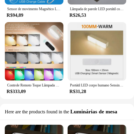
Sensor de movimento Magnético Lâmpada de parede USB recarregável LED Night Light Lâmpada de cabeceira para gabinete, escada, corredor, armário
Lâmpada de parede LED portátil com sensor de movimento, sem fio, recarregável, magnético, luz noturna, mural, iluminação do quarto, decoração do quarto
R$94,89
R$26,53
Controle Remoto Toque Lâmpada de parede magnética, 360 graus de rotação, cor mudando, Quarto Bedside Lamp, sem perfuração, USB C
Portátil LED corpo humano Sensing Night Light, Handheld Night Light, longa absorção magnética, corredor, escada, armário de vinho, armário
R$333,09
R$31,28
Luminárias de mesa
Here are the products found in the