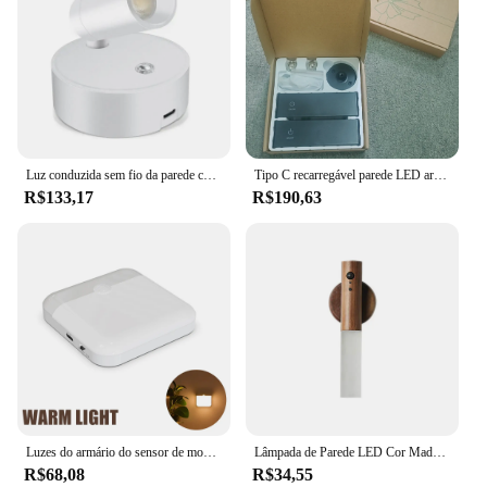
Luz conduzida sem fio da parede com controle do toque, recarregável, magnético, sem fio, para o uso interno
Tipo C recarregável parede LED arandelas, montado na parede, abajur, removível, 360 girar, magnético, preto, luz de leitura
R$133,17
R$190,63
Luzes do armário do sensor de movimento, LED Closet Light Motion Ativado Recarregável, Magnético sob luzes contrárias para escadas de cozinha
Lâmpada de Parede LED Cor Madeira, USB, Auto Magnético, Sem Fio, Recarregável, Corredores, Varanda, Luzes Noturnas, Quarto, Sala, Dormitório
R$68,08
R$34,55