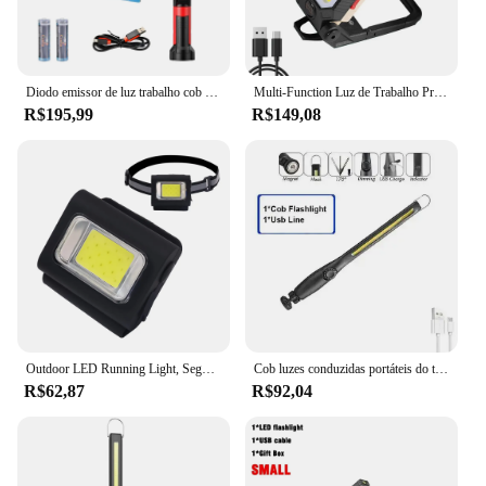
Diodo emissor de luz trabalho cob holofote 8000lm recarregável uso da lâmpada 2*18650 bateria led portátil luz magnética gancho clipe à prova dwaterproof água
Multi-Function Luz de Trabalho Projector, Lanterna Brilho, Bateria Embutida, Sucção Magnética, Power Display, Reparação Automóvel, Lâmpadas de Emergência
R$195,99
R$149,08
Outdoor LED Running Light, Segurança Silicone Clip Mode, Andando Lâmpada para a Noite, Portátil, Magnético, Emergência, Mochila, Novo
Cob luzes conduzidas portáteis do trabalho, lâmpada magnética do trabalho, para o reparo do carro, casa, garagem, emergência
R$62,87
R$92,04