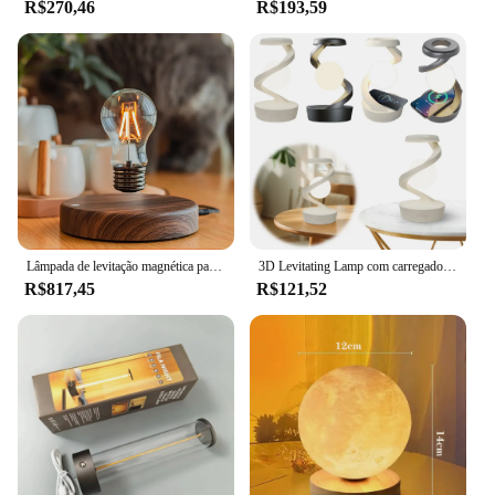
R$270,46
R$193,59
Lâmpada de levitação magnética para casa e escritório, luz noturna novidade, criatividade, vidro flutuante, lâmpada led, decoração de mesa, presente de aniversário, mesa
3D Levitating Lamp com carregador de telefone sem fio, bola flutuante, luz noturna LED, campo magnético, suspensão ornamentos, RGB
R$817,45
R$121,52