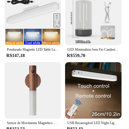
Pendurado Magnetic LED Table Lamp, recarregável, toque escurecimento, quarto, cabeceira, Estudo, Desktop, Leitura, Nightlights, 3 cores
LED Minimalista Sem Fio Candeeiros De Mesa, Filamento Magnético Candeeiro De Mesa, 3 Níveis Regulável, Recarregável, Modern Nightstand, Presentes
R$147,18
R$559,70
Sensor de Movimento Magnético Recarregável Night Light, Luz de parede sem fio para corredores e escadas, Candeeiro LED portátil com ímã, 1PC
USB Recarregável LED Night Light, Desk Lamp, Magnetic Dimming Table Lamp, Computer Study Office Reading Stand Light para Quarto
R$153,53
R$53,43