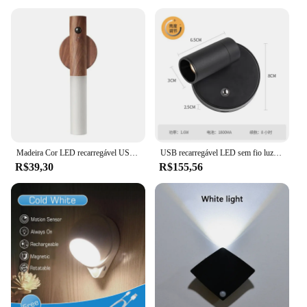
Madeira Cor LED recarregável USB Night Light, Sensor de grãos, Armário de cozinha, Handheld Magnetic Design, Iluminação de cabeceira
USB recarregável LED sem fio luz de parede com toque interruptor, base magnética, preto, branco, regulável, cabeceira lâmpada para leitura
R$39,30
R$155,56