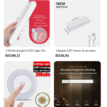
USB Recarregável LED Light, Desk Lamp, Mesa do Computador, Magnética, Escritório, Estudo, Suporte de Leitura, Quarto
Lâmpada LED Sensor de movimento sem fio, Luzes noturnas, USB Recarregável, Magnético para armário de cozinha, Corão do armário, Lâmpada Detector de Tubo
R$100,11
R$30,94