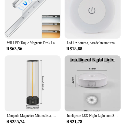
WILLED Toque Magnetic Desk Lamp, luzes noturnas recarregáveis, built-in 2500mAh bateria, armário de leitura, espelho, cabeceira
Led luz noturna, parede luz noturna, sem fio, recarregável, magnético, regulável, para o bebê, berçário, cozinha, 0.6w
R$63,56
R$18,68
Lâmpada Magnética Minimalista, Controle de Toque, Lâmpada de Mesa Sem Fio, USB Recarregável, Bedroom Nightstand, 3 Cores, Luz Ambiente, 2000mAh
Inteligente LED Night Light com Sensor do Corpo Humano, sucção magnética, sem fio-Uso, sem vídeo Flicker, lâmpada para armário, cama de escada
R$255,74
R$21,78