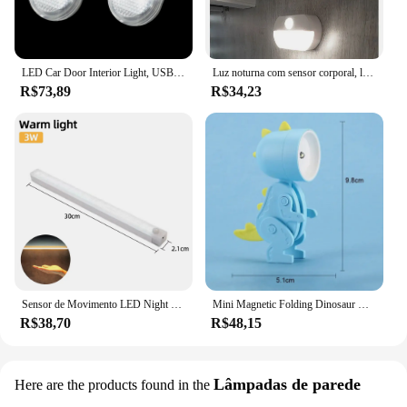
LED Car Door Interior Light, USB recarregável, interruptor magnético sem fio, lâmpada da noite, sinal da porta do carro, iluminação bem-vindo, 1, 2, 4Pcs
Luz noturna com sensor corporal, luz quente e fria, canto redondo, branco, simples, compacto, lâmpada de parede magnética para quarto, escadas, banheiro
R$73,89
R$34,23
Sensor de Movimento LED Night Lights, USB Recarregável, Magnético, Sem fio, Lâmpada para Guarda-Roupa, Quarto, Armário, Cozinha, Corrimão, Lâmpada Detector de Tubo
Mini Magnetic Folding Dinosaur Night Light, Luzes noturnas LED, Lâmpada para quarto, mesa de cabeceira, ornamentos, brinquedos infantis, bateria
R$38,70
R$48,15
Lâmpadas de parede
Here are the products found in the