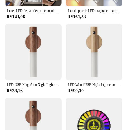
Luzes LED de parede com controle remoto, arandelas de parede magnética sem fio, 3 cores, regulável, USB recarregável, quarto, luz de cabeceira
Luz de parede LED magnética, recarregável, luzes de leitura, rotação de 360 °, controle remoto por toque
R$143,06
R$161,53
LED USB Magnético Night Light, Lâmpada de parede, Armário de cozinha, Armário, Casa, Escadaria, Mesa de quarto
LED Wood USB Night Light com sensor de movimento, lâmpada de parede magnética, armário, armário, escada, quarto, mesa, cabeceira, iluminação
R$38,16
R$90,30