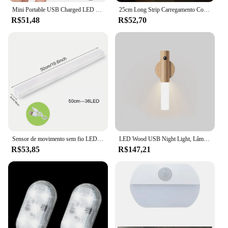
Mini Portable USB Charged LED Night Lights, Lâmpada Sensor Redonda Dimmable, Luz de parede magnética, Iluminação de cozinha e quarto, 3 modos
25cm Long Strip Carregamento Corpo Magnético Lâmpada Sensing Wardrobe Wine Cabinet Corredor Quarto Led Night Light
R$51,48
R$52,70
Sensor de movimento sem fio LED Night Light, magnético recarregável, lâmpada do armário, sob luz do corredor
LED Wood USB Night Light, Lâmpada de parede magnética, Armário de cozinha, Home Staircase, Bedroom Table, Iluminação de cabeceira
R$53,85
R$147,21