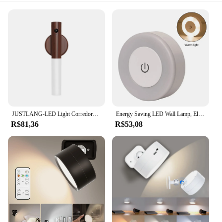
JUSTLANG-LED Light Corredores magnéticos USB, luzes varanda, sensor de movimento PIR, indução totalmente automática
Energy Saving LED Wall Lamp, Eletrodoméstico, Sensor Night Light, USB Recarregável, Decoração do quarto, Iluminação Magnética
R$81,36
R$53,08