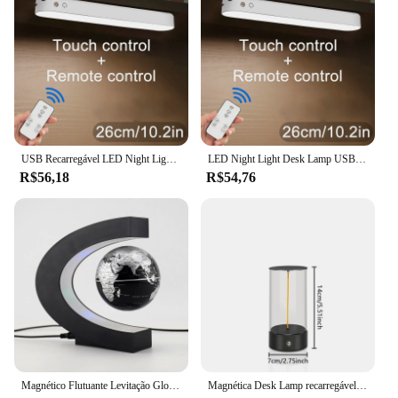
USB Recarregável LED Night Light, Desk Lamp, Magnetic Dimming Table Lamp, Computer Study Office Reading Stand Light para Quarto
LED Night Light Desk Lamp USB Recarregável Magnetic Dimming Table Lamp Computer Study Office Reading Stand Light para o quarto
R$56,18
R$54,76
Magnético Flutuante Levitação Globo, LED Mapa do Mundo, Lâmpada Antigravidade Eletrônica, Novidade Bola Luz, Home Decor Lâmpadas, Presentes de aniversário
Magnética Desk Lamp recarregável, controle de toque, lanterna recarregável sem fio, design moderno USB, criativo minimalista