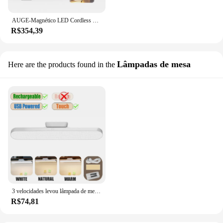
AUGE-Magnético LED Cordless Desk Lamp, Minimalista, Recarregável, Moderna Nightstand, Luzes para Sala de Jogos, Casa, Escritório, Quarto, Bar
R$354,39
Lâmpadas de mesa
Here are the products found in the
3 velocidades levou lâmpada de mesa, proteção para os olhos, com controle remoto, recarregável, usb, recarregável, para o estudante, aprendizagem
R$74,81