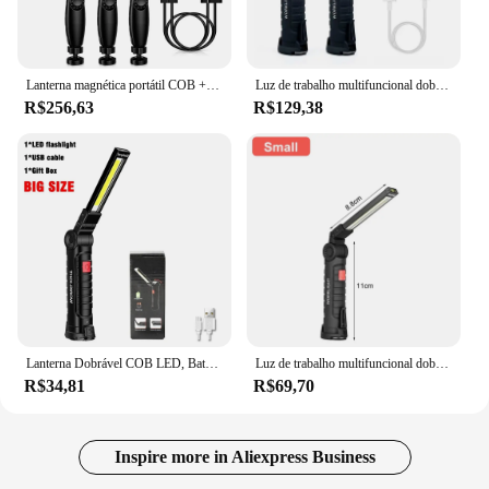
Lanterna magnética portátil COB + LED, tocha recarregável USB, luz de inspeção da lanterna, camping, lâmpada de reparo do carro, pacote 1-5
Luz de trabalho multifuncional dobrável, luz de acampamento portátil, lanterna recarregável USB com bateria embutida, lâmpada magnética, 2024
R$256,63
R$129,38
Lanterna Dobrável COB LED, Bateria Embutida, USB Recarregável, Tocha Magnética, 5 Modos de Iluminação, Lâmpada Pendurada para Acampar, Lanterna
Luz de trabalho multifuncional dobrável, luz de acampamento portátil, lanterna recarregável USB com bateria embutida, lâmpada magnética
R$34,81
R$69,70
Inspire more in Aliexpress Business