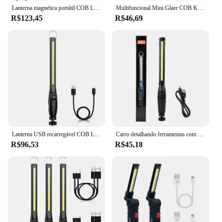
Lanterna magnética portátil COB LED, Tocha recarregável USB, Lanterna de inspeção, Camping, Lâmpada de reparo do carro
Multifuncional Mini Glare COB Keychain Light Lâmpadas de emergência de carregamento USB Forte trabalho de reparo magnético Acampamento ao ar livre
R$123,45
R$46,69
Lanterna USB recarregável COB LED, Luz de trabalho magnética, Lanterna portátil poderosa, Construído em bateria, Lâmpada de tocha de acampamento, 3000mAh
Carro detalhando ferramentas com aperto magnético, Auto Repair Working Lights, lâmpada de acabamento de pintura, Scan Swirl, multifunções, 1PC
R$96,53
R$45,18