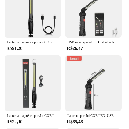
Lanterna magnética portátil COB LED, tocha recarregável USB, luz de inspeção lanterna, camping, lâmpada de reparo do carro, 1-10pcs
USB recarregável LED trabalho lanterna, COB, gancho de suspensão, bateria embutida, lâmpada de acampamento, tocha, lanterna de reparo
R$91,20
R$26,47
Lanterna magnética portátil COB LED, USB recarregável tocha, lanterna luz de inspeção, camping, lâmpada de reparo do carro, novo
Lanterna portátil COB LED, USB recarregável, luz de trabalho, lanterna magnética, lâmpada pendurada com bateria embutida, tocha de acampamento, novo
R$22,30
R$65,46