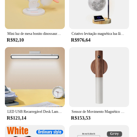
Mini luz de mesa bonito dinossauro coelho forma lâmpadas leitura kawaii decoração do quarto luz da noite lâmpada mesa cabeceira com base magnética
Criativo levitação magnética lua lâmpada, LED Night Light, carregamento sem fio, decoração home
R$92,10
R$976,64
LED USB Recarregável Desk Lamp, Stepless Dimming Table Lamp, Pendurado Magnetic Reading Night Light, Rotação de 88 °
Sensor de Movimento Magnético Recarregável Night Light, Luz de parede sem fio para corredores e escadas, Candeeiro LED portátil com ímã, 1PC
R$121,14
R$153,53