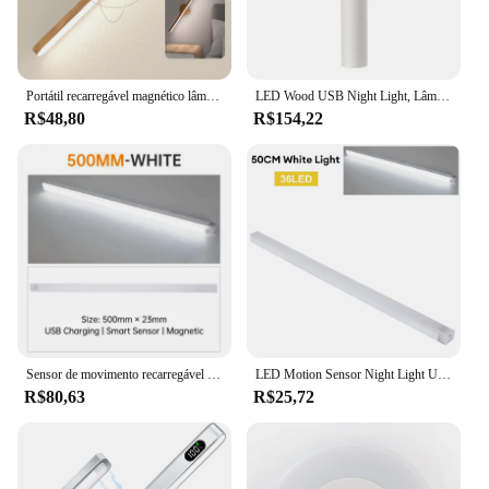
Portátil recarregável magnético lâmpada de parede, madeira LED Night Light, Front Fill Light, toque interruptor, quarto, lâmpada de cabeceira, espelho
LED Wood USB Night Light, Lâmpada de parede magnética, Armário de cozinha, Home Staircase, Bedroom Table, Iluminação de cabeceira
R$48,80
R$154,22
Sensor de movimento recarregável Night Light, Lâmpada sem fio USB Wardrobe, Magnetic LED Light for Kitchen Cabinet Bedroom
LED Motion Sensor Night Light USB Carregamento Closet Light Sem Fio Night Lamp Armário Magnético Wardrobe Light Escadas Corriente Luz
R$80,63
R$25,72