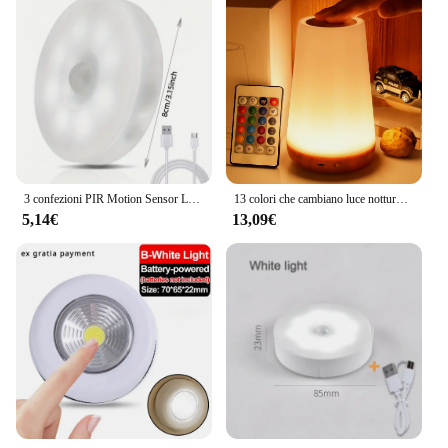
3 confezioni PIR Motion Sensor LED Night Light USB ricaricabile Night Lamp per armadio da cucina armadio lampada scale Closet Light
13 colori che cambiano luce notturna telecomando touch USB ricaricabile lampada da notte RGB lampada dimmerabile lampada da comodino da tavolo portatile
5,14€
13,09€