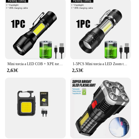
Mini torcia a LED COB + XPE torcia portatile ricarica USB lanterna da campeggio Zoomable Focus Light torcia tattica con Clip per penna
1-5PCS Mini torcia a LED Zoom torcia COB + lampada XPE lampada a batteria incorporata luce tascabile di emergenza impermeabile per esterni con Clip per penna
2,63€
2,53€