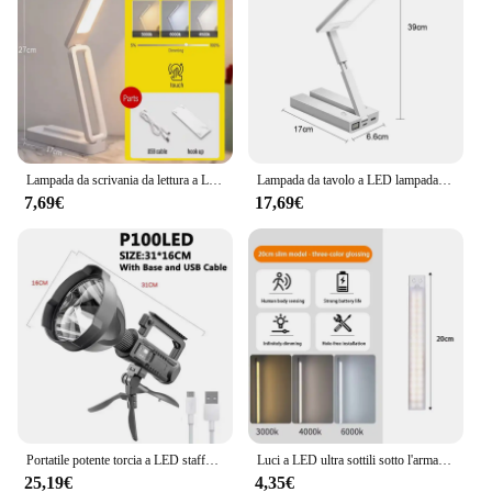
Lampada da scrivania da lettura a LED Touch pieghevole con telecomando Lampada da parete dimmerabile Ricarica USB Luce notturna da comodino per studio da ufficio
Lampada da tavolo a LED lampada pieghevole portatile da 6000mAH con orologio tipo di ricarica USB piega luce di lettura a LED ricaricabile a risparmio energetico
7,69€
17,69€
Portatile potente torcia a LED staffa montabile proiettore portatile faretto ricaricabile USB torcia impermeabile
Luci a LED ultra sottili sotto l'armadio Sensore di movimento luce notturna Lampada ricaricabile senza fili a 3 colori Illuminazione per armadio da cucina
25,19€
4,35€