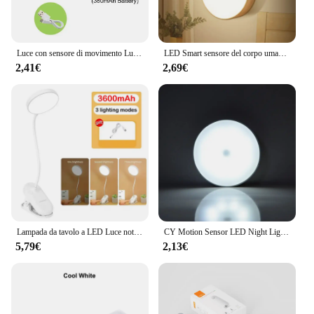
Luce con sensore di movimento Luce notturna a LED senza fili Lampada da notte ricaricabile USB Lampada da armadio sotto retroilluminazione per cucina USB
LED Smart sensore del corpo umano lampada da notte illuminazione automatica di emergenza ricarica USB aspirazione magentica Wireless uso luce notturna
2,41€
2,69€
Lampada da tavolo a LED Luce notturna ricaricabile USB con morsetto pieghevole Supporto da studio Lampada da lettura Touch 3 modalità Luce di protezione degli occhi con attenuazione
CY Motion Sensor LED Night Light USB ricaricabile per armadio da cucina armadio lampada scala Wireless LED armadio luce
5,79€
2,13€