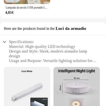
Lampada da tavolo USB portatile Lampada da scrivania ricaricabile con luce notturna da lettura a clip LED Touch 3 modalità Luce di protezione degli occhi con attenuazione
4,81€
Luci da armadio
Here are the products found in the
Specifications:
Material: High-quality LED technology
Design and Style: Sleek, modern armadio lamp
design
Usage and Purpose: Versatile lighting solution for
various settings
Performance and Property: Energy-efficient, long-
lasting light
Shape or Size or Weight or Quantity: Compact,
lightweight for easy installation
Parts and Accessories: Comes with all necessary
hardware for setup
Features: