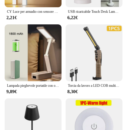
CY Luce per armadio con sensore di movimento a LED ricaricabile wireless - Ideale per armadio, cucina, armadio, scale - Notte a batteria
USB ricaricabile Touch Desk Lamp Wireless comodino decorativo LED lampada da tavolo ristorante Coffee Bar Home Mood Lighting Night Light
2,21€
6,22€
Lampada pieghevole portatile con orologio tipo di ricarica USB pieghevole lampada da tavolo a LED lampada da lettura a LED ricaricabile a risparmio energetico
Torcia da lavoro a LED COB multifunzione torcia ricaricabile USB torcia a LED pieghevole per lampada di ispezione di emergenza esterna
9,89€
8,30€