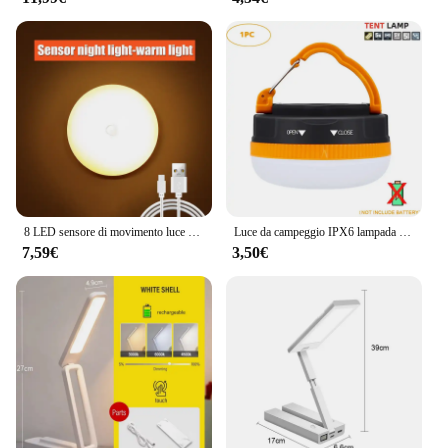
8 LED sensore di movimento luce notturna USB ricaricabile Wireless magnetico Led lampada da parete cucina scala armadio luci arredamento camera da letto
Luce da campeggio IPX6 lampada da tenda impermeabile lanterna portatile LED Built-in 4800MaH batteria luce notturna telecomando luce di lavoro
7,59€
3,50€