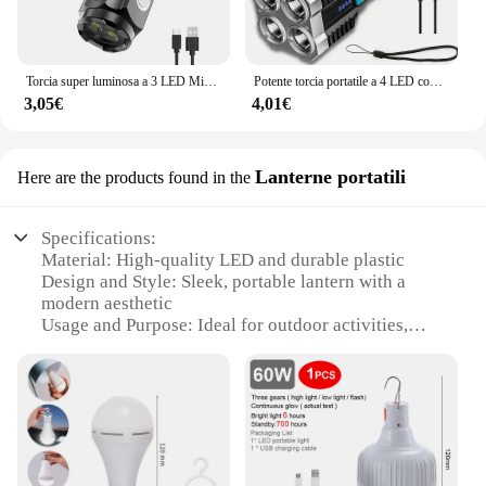
Torcia super luminosa a 3 LED Mini torcia flash portatile a scoppio Faretto di emergenza esterno ricaricabile con magnete a coda con clip per penna
Potente torcia portatile a 4 LED con luce laterale COB 4 modalità torcia ricaricabile USB strumento da campeggio proiettore per esterni
3,05€
4,01€
Lanterne portatili
Here are the products found in the
Specifications:
Material: High-quality LED and durable plastic
Design and Style: Sleek, portable lantern with a
modern aesthetic
Usage and Purpose: Ideal for outdoor activities,
emergency lighting, and home decor
Performance and Property: Energy-efficient LED
lighting with a long-lasting charge
Shape or Size or Weight or Quantity: Compact and
lightweight, easy to carry in sets
Parts and Accessories: Comes with a USB charging
cable for convenient recharging