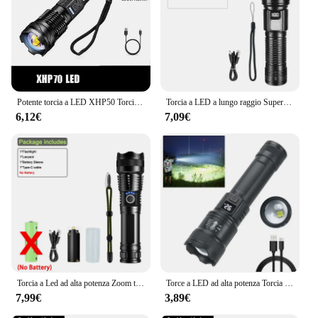
Potente torcia a LED XHP50 Torcia impermeabile 18650 con luce laterale 7 modalità Lanterna da pesca da campeggio Lampada zoom ricaricabile USB
Torcia a LED a lungo raggio Super luminosa da 100000 lumen torcia tattica torcia a lanterna da campeggio impermeabile per esterni
6,12€
7,09€
Torcia a Led ad alta potenza Zoom telescopico lampada a Led ricaricabile portatile faretti di emergenza torcia da campeggio
Torce a LED ad alta potenza Torcia tattica da 2000LM con luce display Ricarica USB Lanterna con zoom di emergenza per pesca da campeggio
7,99€
3,89€