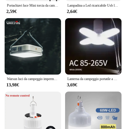
Portachiavi luce Mini torcia da campeggio multifunzionale USB ricaricabile LED portatile luminoso COB tasca Clip lanterna lavoro all'aperto
Lampadina a Led ricaricabile Usb lampadina da campeggio portatile illuminazione di emergenza torcia luci picnic all'aperto tenda a sospensione luce
2,59€
2,64€
Warsun luci da campeggio impermeabili IPX6 SMD luci a sospensione per esterni ricaricabili luce di riempimento portatile illuminazione di manutenzione del lavoro
Lanterna da campeggio portatile a LED solare ricaricabile Power Bank di emergenza esterna pieghevole 6 modalità luce lampada da escursionismo da campeggio con gancio
13,98€
3,69€