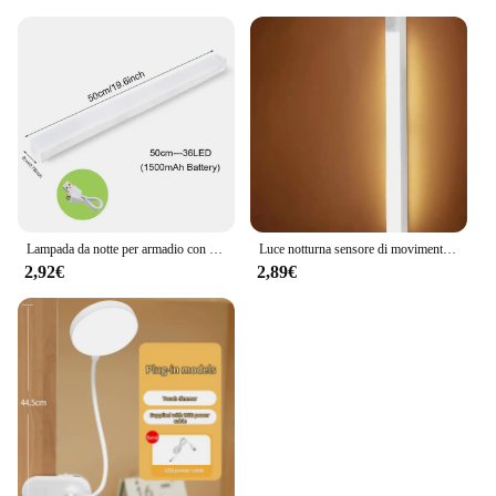
Lampada da notte per armadio con sensore di movimento a luce notturna a LED senza fili per la retroilluminazione della scala dell'armadio della luce del rilevatore della camera da letto della cucina
Luce notturna sensore di movimento luce Wireless LED TYPE-C lampada ricaricabile lampada da armadio smart led Light bar lampada a LED per un armadio
2,92€
2,89€