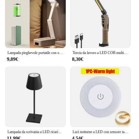
Lampada pieghevole portatile con orologio tipo di ricarica USB pieghevole lampada da tavolo a LED lampada da lettura a LED ricaricabile a risparmio energetico
Torcia da lavoro a LED COB multifunzione torcia ricaricabile USB torcia a LED pieghevole per lampada di ispezione di emergenza esterna
9,89€
8,30€
Lampada da scrivania a LED ricaricabile tramite USB Bar Ristorante Ambiente Lampada da tavolo Studio Ufficio Luce Interruttore tattile 3 temperature di colore dimmerabile
Luci notturne a LED con sensore tattile Lampade da parete con base magnetica per armadio da cucina 3 modalità Luci notturne portatili ricaricabili tramite USB
11,99€
4,54€