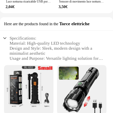
Luce notturna ricaricabile USB portatile a Led per l'illuminazione del soggiorno e della camera da letto. Lampade lampada decorazioni per la casa luci decorative
Sensore di movimento luce notturna a LED USB ricaricabile luce notturna per camera da letto luce a induzione Wireless per scale da cucina armadio da corridoio
2,04€
3,50€
Torce elettriche
Here are the products found in the
Specifications:
Material: High-quality LED technology
Design and Style: Sleek, modern design with a
minimalist aesthetic
Usage and Purpose: Versatile lighting solution for
various settings
Performance and Property: Energy-efficient, long-
lasting light output
Parts and Accessories: Comes with a rechargeable
battery for easy use
Applicable People: Ideal for individuals, families,
or businesses looking for eco-friendly lighting
solutions
Features: