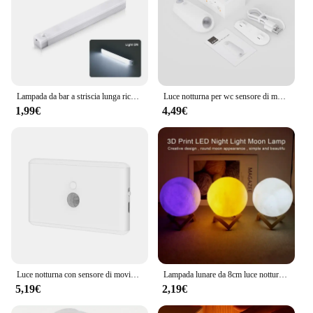
Lampada da bar a striscia lunga ricaricabile tramite USB con sensore di movimento, luce notturna a LED senza fili, per armadio da cucina, armadio, comodino, tubo per scale
Luce notturna per wc sensore di movimento luce per wc luce RGB 7 cambia colore per la decorazione del bagno luce a LED ricaricabile a LED
1,99€
4,49€
Luce notturna con sensore di movimento batteria interna, lampada a LED luminosa 3 modalità di illuminazione per scale, luci a LED dimmerabili, per camera da letto, armadio
Lampada lunare da 8cm luce notturna a LED alimentata a batteria con supporto lampada stellata arredamento camera da letto luci notturne regalo per bambini lampada lunare
5,19€
2,19€