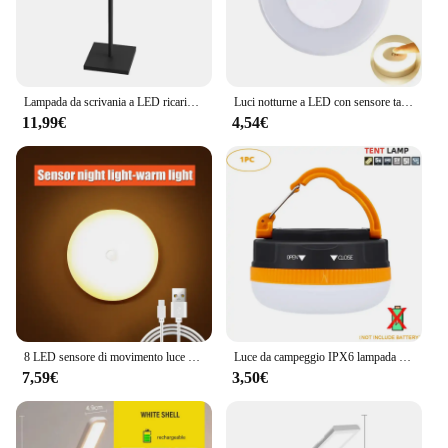
Lampada da scrivania a LED ricaricabile tramite USB Bar Ristorante Ambiente Lampada da tavolo Studio Ufficio Luce Interruttore tattile 3 temperature di colore dimmerabile
Luci notturne a LED con sensore tattile Lampade da parete con base magnetica per armadio da cucina 3 modalità Luci notturne portatili ricaricabili tramite USB
11,99€
4,54€
8 LED sensore di movimento luce notturna USB ricaricabile Wireless magnetico Led lampada da parete cucina scala armadio luci arredamento camera da letto
Luce da campeggio IPX6 lampada da tenda impermeabile lanterna portatile LED Built-in 4800MaH batteria luce notturna telecomando luce di lavoro
7,59€
3,50€