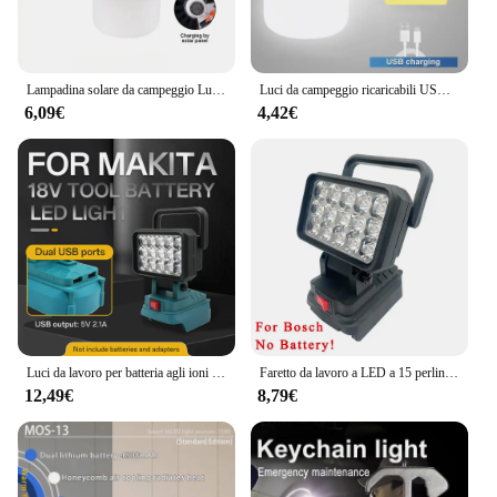
Lampadina solare da campeggio Luce solare a LED DC Ricarica rapida 5 modalità di illuminazione Lampadina sospesa per tenda per escursioni all'aperto Interruzione di emergenza
Luci da campeggio ricaricabili USB lanterna luminosa a Led lampada portatile a lampadina di emergenza lampada per tende ad alta potenza lampadina per torcia elettrica
6,09€
4,42€
Luci da lavoro per batteria agli ioni di litio Makita 18V 15 lampade a LED con interruttore caricatore USB Torcia da campeggio senza fili di emergenza
Faretto da lavoro a LED a 15 perline Lampada portatile Lanterna a mano per Makita per Dewalt per Milwaukee per batteria agli ioni di litio Bosch 18V
12,49€
8,79€