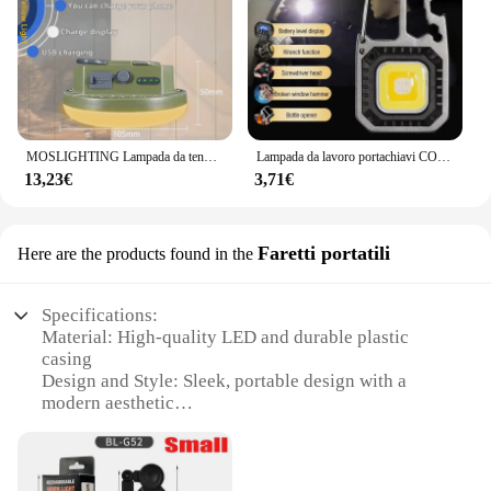
MOSLIGHTING Lampada da tenda Lanterna ricaricabile Lampada da mercato notturno di emergenza portatile Lampada da campeggio esterna Torcia elettrica LED per la casa
Lampada da lavoro portachiavi COB con display a batteria Luce LED portatile ricaricabile ad alto lume a 8 modalità per campeggio, escursionismo, corsa
13,23€
3,71€
Faretti portatili
Here are the products found in the
Specifications:
Material: High-quality LED and durable plastic
casing
Design and Style: Sleek, portable design with a
modern aesthetic
Usage and Purpose: Ideal for indoor and outdoor
lighting
Performance and Property: Energy-efficient with a
long-lasting lifespan