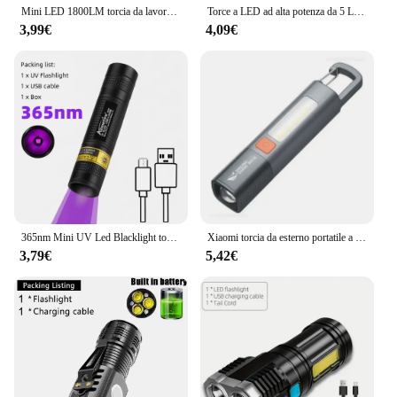
Mini LED 1800LM torcia da lavoro torcia tascabile portatile portachiavi USB ricaricabile per campeggio all'aperto piccolo cavatappi
Torce a LED ad alta potenza da 5 LED Faretto da campeggio ricaricabile con luce laterale 3 modalità di illuminazione per avventure in campeggio all'aperto
3,99€
4,09€
365nm Mini UV Led Blacklight torcia Usb ricaricabile lampada per unghie Pet Stain Leakage Marker Ore Money Scorpion Detection lights
Xiaomi torcia da esterno portatile a luce forte a fuoco variabile con luci laterali del proiettore lampada a LED ricaricabile USB a lungo raggio
3,79€
5,42€