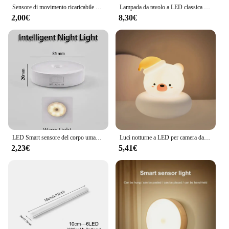
Sensore di movimento ricaricabile LED Bar Light Induction Night Light lampada magnetica portatile senza fili per comodino da cucina
Lampada da tavolo a LED classica con sensore tattile regolabile a 3 colori Lampada da scrivania senza fili ricaricabile con luce notturna per caffetteria Club all'aperto
2,00€
8,30€
LED Smart sensore del corpo umano lampada da notte illuminazione automatica di emergenza ricarica USB aspirazione magentica Wireless uso luce notturna
Luci notturne a LED per camera da letto per bambini cute animal pig rabbit lamp sensore tattile dimmerabile regalo di festa per bambini USB ricaricabile
2,23€
5,41€