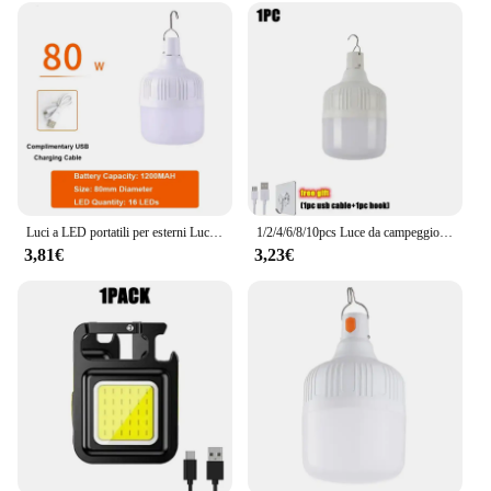
Luci a LED portatili per esterni Luce a LED da campeggio ricaricabile USB 20W 40W 80W 100W Lampadina impermeabile Lanterne di emergenza Lampada a LED
1/2/4/6/8/10pcs Luce da campeggio USB ricaricabile Lampada di emergenza a LED Lanterne portatili per esterni con gancio per tende da barbecue Lampadina a batteria
3,81€
3,23€