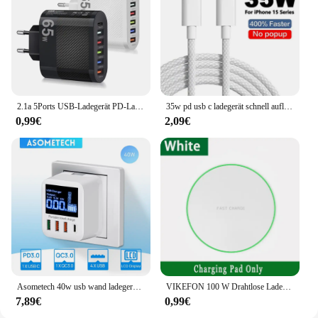
2.1a 5Ports USB-Ladegerät PD-Lade adapter für Xiaomi iPhone 13 Samsung Handy-Stecker aufladen QC 3,1 Wand ladegerät
35w pd usb c ladegerät schnell aufladen für apple iphone 15 14 13 12 11 pro max mini 7 8 plus ladegerät typ c kabel schnell ladekabel
0,99€
2,09€
Asometech 40w usb wand ladegerät 4 port mit led-anzeige qc 3,0 pd 3,0 usb schnell ladegerät für iphone 14 huawei xiaomi samsung
VIKEFON 100 W Drahtlose Ladegerät Pad Für iPhone 16 15 14 13 12 Pro Max Samsung Xiaomi LED Induktion Schnelle drahtlose Ladestation
7,89€
0,99€