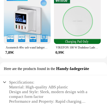
Asometech 40w usb wand ladegerät 4 port mit led-anzeige qc 3,0 pd 3,0 usb schnell ladegerät für iphone 14 huawei xiaomi samsung
VIKEFON 100 W Drahtlose Ladegerät Pad Für iPhone 16 15 14 13 12 Pro Max Samsung Xiaomi LED Induktion Schnelle drahtlose Ladestation
7,89€
0,99€
Handy-ladegeräte
Here are the products found in the
Specifications:
Material: High-quality ABS plastic
Design and Style: Sleek, modern design with a
compact form factor
Performance and Property: Rapid charging
capabilities with a durable build