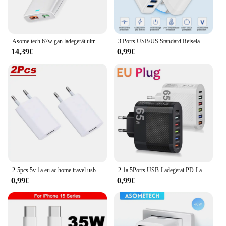
Asome tech 67w gan ladegerät ultra dünne schnell ladung qc 3,0 pd pps mini usb typ c ladegerät für macbook laptop iphone 14 ipad samsung
3 Ports USB/US Standard Reiseladegerät Ladung LED Wandladung für iPhone 13 12 Samsung Xiaomi Mobile Plug Ladeadapter
14,39€
0,99€
2-5pcs 5v 1a eu ac home travel usb wand ladegerät für iphone 6 7 8 plus x xr 11 12 13 14
2.1a 5Ports USB-Ladegerät PD-Lade adapter für Xiaomi iPhone 13 Samsung Handy-Stecker aufladen QC 3,1 Wand ladegerät
0,99€
0,99€