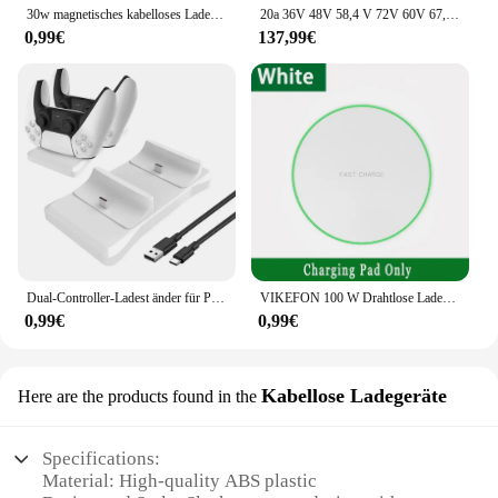
30w magnetisches kabelloses Ladegerät Telefon halter stehen macsafe für iPhone 14 13 12 Pro Max transparente Schnell ladestation Dock Station
20a 36V 48V 58,4 V 72V 60V 67,2 V 84V 87,6 V Li-Ion Lipo Lifepo4 Lithium-Ladegerät Strom einstellen Schnell ladung 10s 16s 20s 24s
0,99€
137,99€
Dual-Controller-Ladest änder für Playstation 5-Controller-Ladestation ps5 mit Schnelllade-Netzteil 5v 2a
VIKEFON 100 W Drahtlose Ladegerät Pad Für iPhone 16 15 14 13 12 Pro Max Samsung Xiaomi LED Induktion Schnelle drahtlose Ladestation
0,99€
0,99€
Kabellose Ladegeräte
Here are the products found in the
Specifications:
Material: High-quality ABS plastic