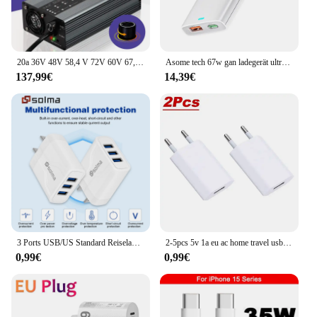
20a 36V 48V 58,4 V 72V 60V 67,2 V 84V 87,6 V Li-Ion Lipo Lifepo4 Lithium-Ladegerät Strom einstellen Schnell ladung 10s 16s 20s 24s
Asome tech 67w gan ladegerät ultra dünne schnell ladung qc 3,0 pd pps mini usb typ c ladegerät für macbook laptop iphone 14 ipad samsung
137,99€
14,39€
3 Ports USB/US Standard Reiseladegerät Ladung LED Wandladung für iPhone 13 12 Samsung Xiaomi Mobile Plug Ladeadapter
2-5pcs 5v 1a eu ac home travel usb wand ladegerät für iphone 6 7 8 plus x xr 11 12 13 14
0,99€
0,99€