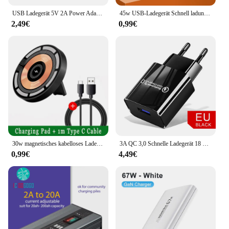
USB Ladegerät 5V 2A Power Adapter Reise Universal Handy Ladegerät Für iPhone Samsung Xiaomi Redmi LG EU/US Wand Ladestecker
45w USB-Ladegerät Schnell ladung 4 Anschlüsse Typ C Telefon Ladegerät Adapter für iPhone Samsung Xiaomi Digital Display USB C Wand ladegerät
2,49€
0,99€
30w magnetisches kabelloses Ladegerät Telefon halter stehen macsafe für iPhone 14 13 12 Pro Max transparente Schnell ladestation Dock Station
3A QC 3,0 Schnelle Ladegerät 18 USB Ladegerät Schnell Ladung 3,0 Telefon Ladegerät für iPhone für Huawei Samsung Xiaomi Redmi EU UNS Stecker
0,99€
4,49€