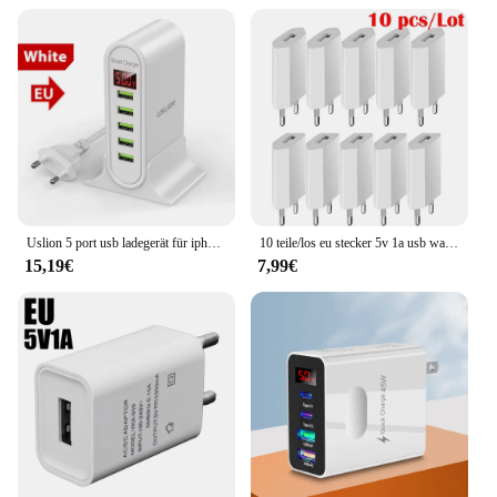
makes it a versatile choice for both personal and
professional use. The ladegerät mit cabel für iphone
is designed to be user-friendly, with a simple plug-
and-play setup that allows you to charge your
device without any hassle. Its lightweight and
compact design make it an ideal accessory for those
who are always on the move, ensuring that your
iPhone stays powered up wherever you go.
Uslion 5 port usb ladegerät für iphone 15 xiaomi led display multi usb ladestation universal telefon desktop wand eu us uk stecker
10 teile/los eu stecker 5v 1a usb wand ladegerät tragbare netzteile für iphone 6 7 8 plus 11 12 13 14 samsung htc
15,19€
7,99€