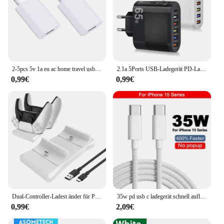
2-5pcs 5v 1a eu ac home travel usb wand ladegerät für iphone 6 7 8 plus x xr 11 12 13 14
2.1a 5Ports USB-Ladegerät PD-Lade adapter für Xiaomi iPhone 13 Samsung Handy-Stecker aufladen QC 3,1 Wand ladegerät
0,99€
0,99€
Dual-Controller-Ladest änder für Playstation 5-Controller-Ladestation ps5 mit Schnelllade-Netzteil 5v 2a
35w pd usb c ladegerät schnell aufladen für apple iphone 15 14 13 12 11 pro max mini 7 8 plus ladegerät typ c kabel schnell ladekabel
0,99€
2,09€