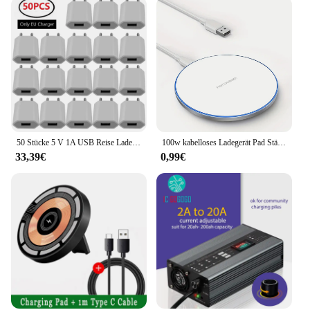
50 Stücke 5 V 1A USB Reise Ladegerät Adapter Aufladen Für Samsung s6 s7 note 2 4 htc lg iphone Huawei Android telefon EU stecker
100w kabelloses Ladegerät Pad Ständer für iPhone 15 14 13 12 11 x xr Samsung S22 S21 Xiaomi Telefon Ladegeräte Schnell ladestation
33,39€
0,99€