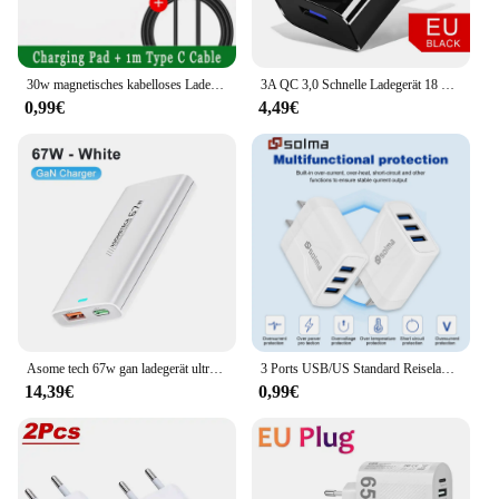
30w magnetisches kabelloses Ladegerät Telefon halter stehen macsafe für iPhone 14 13 12 Pro Max transparente Schnell ladestation Dock Station
3A QC 3,0 Schnelle Ladegerät 18 USB Ladegerät Schnell Ladung 3,0 Telefon Ladegerät für iPhone für Huawei Samsung Xiaomi Redmi EU UNS Stecker
0,99€
4,49€
Asome tech 67w gan ladegerät ultra dünne schnell ladung qc 3,0 pd pps mini usb typ c ladegerät für macbook laptop iphone 14 ipad samsung
3 Ports USB/US Standard Reiseladegerät Ladung LED Wandladung für iPhone 13 12 Samsung Xiaomi Mobile Plug Ladeadapter
14,39€
0,99€