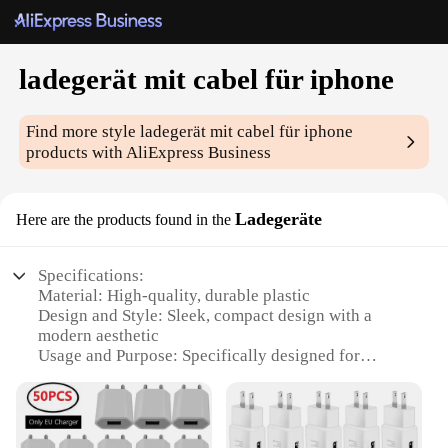
ladegerät mit cabel für iphone
Find more style
ladegerät mit cabel für iphone
products with AliExpress Business
Ladegeräte
Here are the products found in the
Specifications:
Material: High-quality, durable plastic
Design and Style: Sleek, compact design with a
modern aesthetic
Usage and Purpose: Specifically designed for
charging iPhones
Performance and Property: Efficient charging with
fast data sync capabilities
Parts and Accessories: Comes with a convenient