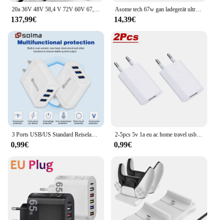
20a 36V 48V 58,4 V 72V 60V 67,2 V 84V 87,6 V Li-Ion Lipo Lifepo4 Lithium-Ladegerät Strom einstellen Schnell ladung 10s 16s 20s 24s
Asome tech 67w gan ladegerät ultra dünne schnell ladung qc 3,0 pd pps mini usb typ c ladegerät für macbook laptop iphone 14 ipad samsung
137,99€
14,39€
3 Ports USB/US Standard Reiseladegerät Ladung LED Wandladung für iPhone 13 12 Samsung Xiaomi Mobile Plug Ladeadapter
2-5pcs 5v 1a eu ac home travel usb wand ladegerät für iphone 6 7 8 plus x xr 11 12 13 14
0,99€
0,99€