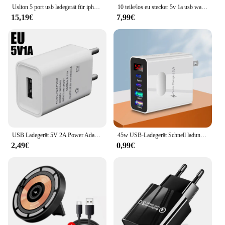
Uslion 5 port usb ladegerät für iphone 15 xiaomi led display multi usb ladestation universal telefon desktop wand eu us uk stecker
10 teile/los eu stecker 5v 1a usb wand ladegerät tragbare netzteile für iphone 6 7 8 plus 11 12 13 14 samsung htc
15,19€
7,99€
USB Ladegerät 5V 2A Power Adapter Reise Universal Handy Ladegerät Für iPhone Samsung Xiaomi Redmi LG EU/US Wand Ladestecker
45w USB-Ladegerät Schnell ladung 4 Anschlüsse Typ C Telefon Ladegerät Adapter für iPhone Samsung Xiaomi Digital Display USB C Wand ladegerät
2,49€
0,99€