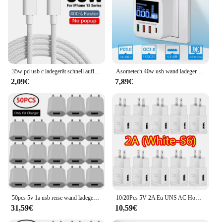
35w pd usb c ladegerät schnell aufladen für apple iphone 15 14 13 12 11 pro max mini 7 8 plus ladegerät typ c kabel schnell ladekabel
Asometech 40w usb wand ladegerät 4 port mit led-anzeige qc 3,0 pd 3,0 usb schnell ladegerät für iphone 14 huawei xiaomi samsung
2,09€
7,89€
50pcs 5v 1a usb reise wand ladegerät adapter aufladen für samsung s6 s7 note 2 4 htc lg iphone huawei android phone eu stecker
10/20Pcs 5V 2A Eu UNS AC Home Reise Wand Ladegerät Tragbare USB Power Adapter für IPhone 14 15 16 Samsung S8 S10 S20 S23 htc lg
31,59€
10,59€