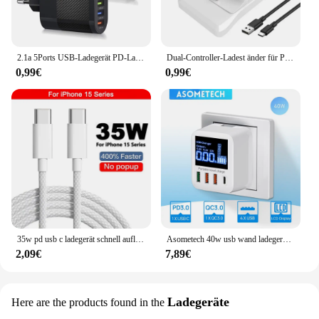
2.1a 5Ports USB-Ladegerät PD-Lade adapter für Xiaomi iPhone 13 Samsung Handy-Stecker aufladen QC 3,1 Wand ladegerät
Dual-Controller-Ladest änder für Playstation 5-Controller-Ladestation ps5 mit Schnelllade-Netzteil 5v 2a
0,99€
0,99€
35w pd usb c ladegerät schnell aufladen für apple iphone 15 14 13 12 11 pro max mini 7 8 plus ladegerät typ c kabel schnell ladekabel
Asometech 40w usb wand ladegerät 4 port mit led-anzeige qc 3,0 pd 3,0 usb schnell ladegerät für iphone 14 huawei xiaomi samsung
2,09€
7,89€
Ladegeräte
Here are the products found in the