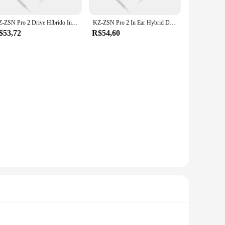
KZ-ZSN Pro 2 Drive Híbrido In Ear Metal Earphones, HiFi Bass Headset, Monitor Earbuds, Auscultadores com Cancelamento de Ruído, 1BA + 1DD, Esporte
KZ-ZSN Pro 2 In Ear Hybrid Driver Fone De Ouvido, HiFi Bass Earbuds, Metal Monitor, Esporte Headset, Fone De Ouvido Intercambiáveis, 1BA + 1DD
$53,72
R$54,60