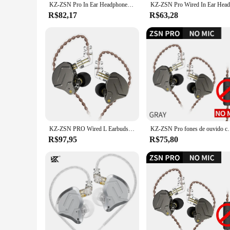
KZ-ZSN Pro In Ear Headphones, Tecnologia Híbrida, 1BA + 1DD, HiFi Bass, Metal Headset com Microfone, Melhor Fone de Ouvido, Monitor
R$82,17
R$63,28
KZ-ZSN PRO Wired L Earbuds com microfone, fones de ouvido mãos livres, fones tipo L, tecnologia híbrida, fone de ouvido para celulares, 3,5mm
KZ-ZSN Pro fones de ouvido com microfone, Metal Hea
R$97,95
R$75,80