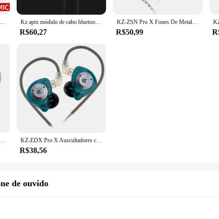
etal Fones De Ouvido, 1BA + 1DD Tecnologia Híbrida, HiFi Bass Earbuds, In Ear Monitor Headphones, Esporte Ruído Cancelamento Headset
Kz aptx módulo de cabo bluetooth 4.2 impermeável colar sem fio atualização cabo destacável aplica fones de ouvido cca c10 zsn pro
KZ-ZSN Pro X Fones De Metal, 1BA + 1DD, Tecnologia Híbrida, HiFi, Monitor De Ouvido, Fones De Ouvido Baixo, Esporte, Auscultadores Com Cancelamento De Ruído
R$60,27
R$50,99
R
 HIFI Híbrido Driver In Ear Fone De Ouvido Metal Fone De Ouvido Baixo Fones De Ouvido Esporte Headset
KZ-EDX Pro X Auscultadores com Cancelamento de Ruído, In-Ear Headset, Auscultadores Esportivos, HiFi, Fone De Ouvido, Baixo, ZS10, ZSN, EDC, EDA, Original
R$38,56
one de ouvido