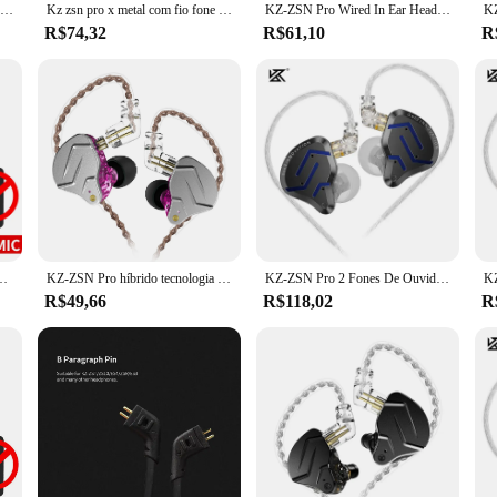
KZ-ZSN Pro Wired In Ear Headset, fone de ouvido destacável com microfone, tecnologia híbrida, música, jogo, fone de ouvido baixo, monitor, 1BA, 1DD
Kz zsn pro x metal com fio fone de ouvido híbrido tecnologia 1ba + 1dd gancho ouvido monitor fones com microfone esporte
KZ-ZSN Pro Wired In Ear Headset, fone de ouvido destacável com microfone, tecnologia híbrida, música, jogo, fone de ouvido baixo, monitor, 1BA, 1DD
R$74,32
R$61,10
R
dset, 1BA + 1DD Tecnologia Híbrida, Monitor In-Ear, Esporte HiFi Earbuds
KZ-ZSN Pro híbrido tecnologia profissionais fones de ouvido, 3,5 milímetros Wired L tipo auscultadores, DJ Sport Calling Monitor, HIF Headset, Earbuds
KZ-ZSN Pro 2 Fones De Ouvido Híbrido Motorista, Fones De Ouvido De Metal, HiFi Bass, Redução De Ruído, Monitoramento Esportivo, 1BA + 1DD
R$49,66
R$118,02
R