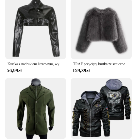
Kurtka z nadrukiem literowym, wycięta zapięcie na zamek błyskawiczny wyszywania skóry pchu, krótka kurtka Moto płaszcz z suwakiem jesienna bluza uliczna
TRAF przycięty kurtka ze sztucznego futra damski puszysty zimowy płaszcz damski 2023 luksusowy elegancki kurtki damskie kardigan z długim rękawem krótkie płaszcze
56,99zł
159,39zł