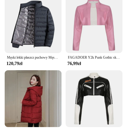
Męski lekki płaszcz puchowy Męska kurtka puchowa ze stójką Biała kurtka puchowa z kieszeniami na zamek błyskawiczny Pikowana odzież wierzchnia dla długiej
FAGADOER Y2k Punk Gothic skórzana kurtka damska przycięta klapa wyszywane litery Moto kurtki płaszcz krótka damska odzież uliczna nowość
120,79zł
76,99zł