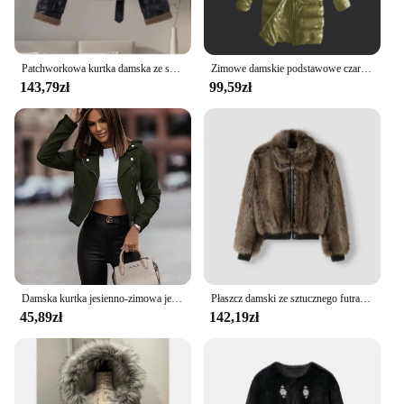
Patchworkowa kurtka damska ze skóry PU z paskiem stojącym kołnierz naramiennik płaszcz damski jesienno-zimowy zagęszczony ciepły damski płaszcz futrzany
Zimowe damskie podstawowe czarne ubrania z kapturem i bawełnianą podszewką z kołnierzem ze sztucznego futra Ciepłe pikowane kurtki Wodoodporna odzież wierzchnia ze skóry PU
143,79zł
99,59zł
Damska kurtka jesienno-zimowa jednolity kolor, długi płaszcz z rękawami kobiet kowbojskiego kowbojskiego chłopaka z krótkie kurtki Slim w stylu Vintage 2023
Płaszcz damski ze sztucznego futra z pełnym rękawem i zamkiem błyskawicznym Kurtka damska 2024 Jesień Zima Gruba moda Vintage Prosty płaszcz damski
45,89zł
142,19zł