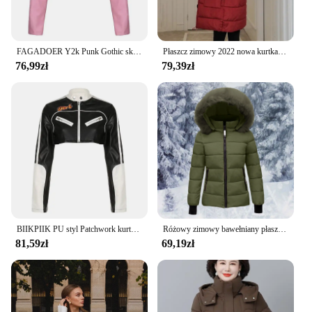
FAGADOER Y2k Punk Gothic skórzana kurtka damska przycięta klapa wyszywane litery Moto kurtki płaszcz krótka damska odzież uliczna nowość
Płaszcz zimowy 2022 nowa kurtka damska matka nosić kurtka podszyta bawełną damska długi i gruby MM luźny gruby puchowy płaszcz z kapturem rozmiar 6XL
76,99zł
79,39zł
BIIKPIIK PU styl Patchwork kurtki Zip Up odzież w stylu punkowym i ulicznym płaszcze Vintage z długim rękawem Sexy starszy klub Body-Shape stroje jesień
Różowy zimowy bawełniany płaszcz puchowy damski puszysty zamek błyskawiczny z kapturem gruba odzież wierzchnia klapa wiatroszczelna ciepła kurtka puchowa z długim rękawem dopasowane płaszcze
81,59zł
69,19zł