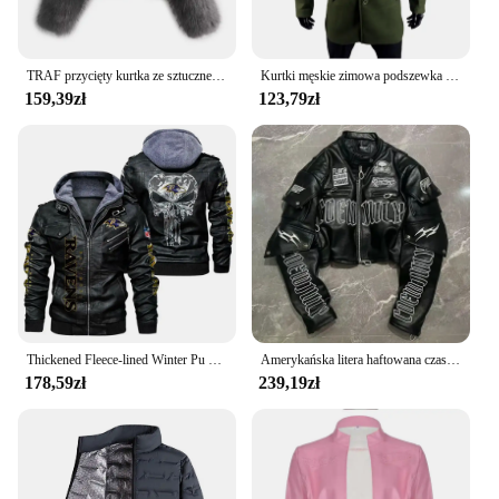
TRAF przycięty kurtka ze sztucznego futra damski puszysty zimowy płaszcz damski 2023 luksusowy elegancki kurtki damskie kardigan z długim rękawem krótkie płaszcze
Kurtki męskie zimowa podszewka odzież męska ciepłe męskie fałszywe dwuczęściowe płaszcze wiatrówka odzież wierzchnia Streetwear kurtka rozmiar ue
159,39zł
123,79zł
Thickened Fleece-lined Winter Pu Leather Jacket Harajuku Style Loose Fit For Men Women European Fashion Top Seller
Amerykańska litera haftowana czaszka styl motocyklowy PU skórzana kurtka wersja koreańska 2024 główna moda uliczna krótka kurtka damska
178,59zł
239,19zł