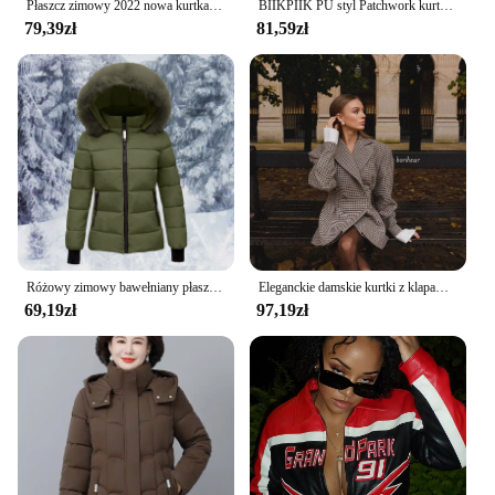
Płaszcz zimowy 2022 nowa kurtka damska matka nosić kurtka podszyta bawełną damska długi i gruby MM luźny gruby puchowy płaszcz z kapturem rozmiar 6XL
BIIKPIIK PU styl Patchwork kurtki Zip Up odzież w stylu punkowym i ulicznym płaszcze Vintage z długim rękawem Sexy starszy klub Body-Shape stroje jesień
79,39zł
81,59zł
Różowy zimowy bawełniany płaszcz puchowy damski puszysty zamek błyskawiczny z kapturem gruba odzież wierzchnia klapa wiatroszczelna ciepła kurtka puchowa z długim rękawem dopasowane płaszcze
Eleganckie damskie kurtki z klapami w kratę z nadrukiem Moda Dwurzędowe kieszenie Płaszcz vintage 2024 Kobieca odzież uliczna Nowość
69,19zł
97,19zł