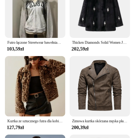
Futro łączone Streetwear bawełniany płaszcz nadrukowane litery amerykańska odzież wierzchnia w stylu retro z długim rękawem zamek błyskawiczny casualowa kurtka płaszcz oversize damski
Thicken Diamonds Solid Women Jacket Faux Fur O Neck Lady Coat 2024 Elegant Autumn Winter Full Sleeve Loose Warm Female Overcoat
103,59zł
202,59zł
Kurtka ze sztucznego futra dla kobiet z długim rękawem i nadrukiem lamparta Płaszcz na suwak Ciepła damska odzież wierzchnia 2024 Jesienna damska odzież uliczna
Zimowa kurtka skórzana męska płaszcz Bomber oryginalne dorywczo brązowe kurtki płaszcze ze sztucznej skóry Vintage czarna kurtka motocyklowa męska wiatroszczelna
127,79zł
200,39zł