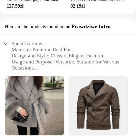
127,59zł
82,19zł
Prawdziwe futro
Here are the products found in the
Specifications:
Material: Premium Real Fur
Design and Style: Classic, Elegant Fashion
Usage and Purpose: Versatile, Suitable for Various
Occasions
Performance and Property: Superior Warmth and
Comfort
Shape or Size or Weight or Quantity: Available in
Multiple Sizes and Colors
Parts and Accessories: Comes with a Set of
Matching Accessories
Features:
**Unmatched Warmth and Luxury**
Crafted from the finest real fur, this Kurtka z futrem
na rekawach offers unparalleled warmth and luxury.