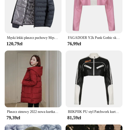
Męski lekki płaszcz puchowy Męska kurtka puchowa ze stójką Biała kurtka puchowa z kieszeniami na zamek błyskawiczny Pikowana odzież wierzchnia dla długiej
FAGADOER Y2k Punk Gothic skórzana kurtka damska przycięta klapa wyszywane litery Moto kurtki płaszcz krótka damska odzież uliczna nowość
120,79zł
76,99zł
Płaszcz zimowy 2022 nowa kurtka damska matka nosić kurtka podszyta bawełną damska długi i gruby MM luźny gruby puchowy płaszcz z kapturem rozmiar 6XL
BIIKPIIK PU styl Patchwork kurtki Zip Up odzież w stylu punkowym i ulicznym płaszcze Vintage z długim rękawem Sexy starszy klub Body-Shape stroje jesień
79,39zł
81,59zł