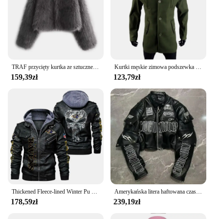
TRAF przycięty kurtka ze sztucznego futra damski puszysty zimowy płaszcz damski 2023 luksusowy elegancki kurtki damskie kardigan z długim rękawem krótkie płaszcze
Kurtki męskie zimowa podszewka odzież męska ciepłe męskie fałszywe dwuczęściowe płaszcze wiatrówka odzież wierzchnia Streetwear kurtka rozmiar ue
159,39zł
123,79zł
Thickened Fleece-lined Winter Pu Leather Jacket Harajuku Style Loose Fit For Men Women European Fashion Top Seller
Amerykańska litera haftowana czaszka styl motocyklowy PU skórzana kurtka wersja koreańska 2024 główna moda uliczna krótka kurtka damska
178,59zł
239,19zł