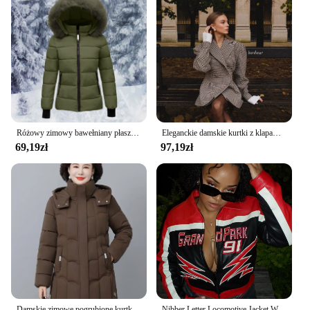
Różowy zimowy bawełniany płaszcz puchowy damski puszysty zamek błyskawiczny z kapturem gruba odzież wierzchnia klapa wiatroszczelna ciepła kurtka puchowa z długim rękawem dopasowane płaszcze
Eleganckie damskie kurtki z klapami w kratę z nadrukiem Moda Dwurzędowe kieszenie Płaszcz vintage 2024 Kobieca odzież uliczna Nowość
69,19zł
97,19zł
Damskie zimowe pogrubione kurtki puchowe bawełniane parki z kapturem pikowany długi płaszcz z kieszeniami płaszcz damski w średnim wieku
Nibber Letter Locomotive Jacket Women Varsity Cool Hipster Embroidery Patchwork Full Sleeve Wild Streetwear Fashion Short Coat