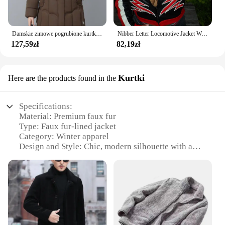
Damskie zimowe pogrubione kurtki puchowe bawełniane parki z kapturem pikowany długi płaszcz z kieszeniami płaszcz damski w średnim wieku
Nibber Letter Locomotive Jacket Women Varsity Cool Hipster Embroidery Patchwork Full Sleeve Wild Streetwear Fashion Short Coat
127,59zł
82,19zł
Kurtki
Here are the products found in the
Specifications:
Material: Premium faux fur
Type: Faux fur-lined jacket
Category: Winter apparel
Design and Style: Chic, modern silhouette with a
touch of elegance
Usage and Purpose: Ideal for cold weather
protection
Performance and Property: High-quality insulation
and warmth retention
Parts and Accessories: None, sold as a complete set