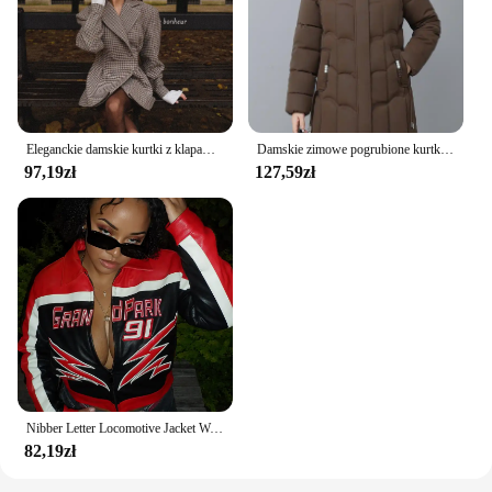
Eleganckie damskie kurtki z klapami w kratę z nadrukiem Moda Dwurzędowe kieszenie Płaszcz vintage 2024 Kobieca odzież uliczna Nowość
Damskie zimowe pogrubione kurtki puchowe bawełniane parki z kapturem pikowany długi płaszcz z kieszeniami płaszcz damski w średnim wieku
97,19zł
127,59zł
Nibber Letter Locomotive Jacket Women Varsity Cool Hipster Embroidery Patchwork Full Sleeve Wild Streetwear Fashion Short Coat
82,19zł