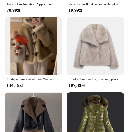
Rabbit Fur Imitation Zipper Plush Warm Pink Jacket Long Sleeve Short Coat Winter Women Top Casual New In Outwear Clothes Simple
Zimowa kurtka damska Grube pluszowe sztuczne futro królika Średniej długości płaszcz z kapturem Długie rękawy Wiatroszczelny zamek błyskawiczny Płaszcz kardigan
70,99zł
19,99zł
Vintage Lamb Wool Coat Women Cropped Hooded Faux Fur Jacket Fall Winter Korean Long Sleeve Horn Button Warm Short Outerwear New
2024 kobiet modny, przycięty płaszcz z kurtka ze sztucznego futra z długim rękawem z przodu damska odzież wierzchnia elegancka z kołnierzykiem z klapami gruba powłoka
144,19zł
107,39zł