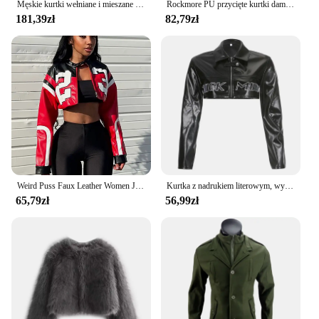
Męskie kurtki wełniane i mieszane Zimowe wyprzedaże Wiosna Jesień Joker Odzież Moda 2024 Płaszcze męskie Estetyczne oferty oryginalnych marek
Rockmore PU przycięte kurtki damskie w stylu Punk Patchwork zamek ze stójką płaszcze bomberki Streetwear jesienna skórzana odzież wierzchnia 2022
181,39zł
82,79zł
Weird Puss Faux Leather Women Jacket Hipster Letter Print Autumn Trend Casual Sporty Wild Streetwear Uniform Varsity Crop Coat
Kurtka z nadrukiem literowym, wycięta zapięcie na zamek błyskawiczny wyszywania skóry pchu, krótka kurtka Moto płaszcz z suwakiem jesienna bluza uliczna
65,79zł
56,99zł