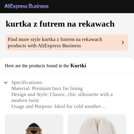
kurtka z futrem na rekawach
Find more style
kurtka z futrem na rekawach
products with AliExpress Business
Kurtki
Here are the products found in the
Specifications:
Material: Premium faux fur lining
Design and Style: Classic, chic silhouette with a
modern twist
Usage and Purpose: Ideal for cold weather
protection and fashionable layering
Typical Adaptive Scenario: Perfect for outdoor
activities, winter sports, or simply as a stylish
addition to your wardrobe