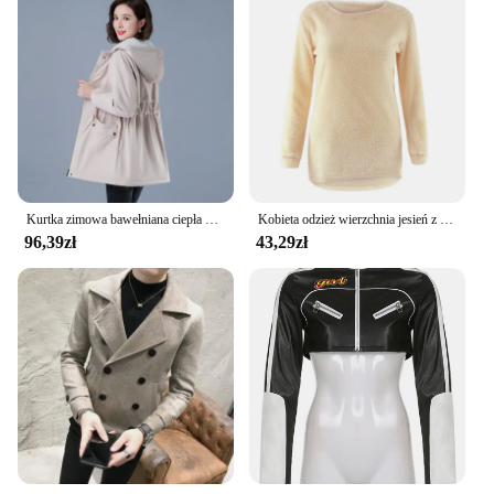
Kurtka zimowa bawełniana ciepła ocieplana kurtka damska codzienna parka z podszewką kaptur pluszowy odzież wierzchnia w stylu prochowca ubrania damskie
Kobieta odzież wierzchnia jesień z długim rękawem przycięta kurtka dla kobiet zima guziki półsezonowe krótkie płaszcze elegancki płaszcz damski
96,39zł
43,29zł