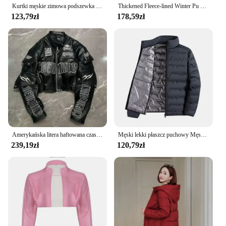
Kurtki męskie zimowa podszewka odzież męska ciepłe męskie fałszywe dwuczęściowe płaszcze wiatrówka odzież wierzchnia Streetwear kurtka rozmiar ue
Thickened Fleece-lined Winter Pu Leather Jacket Harajuku Style Loose Fit For Men Women European Fashion Top Seller
123,79zł
178,59zł
Amerykańska litera haftowana czaszka styl motocyklowy PU skórzana kurtka wersja koreańska 2024 główna moda uliczna krótka kurtka damska
Męski lekki płaszcz puchowy Męska kurtka puchowa ze stójką Biała kurtka puchowa z kieszeniami na zamek błyskawiczny Pikowana odzież wierzchnia dla długiej
239,19zł
120,79zł