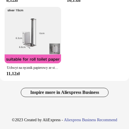
8,12zł
10,13zł
Uchwyt na ręcznik papierowy ze stali nierdzewnej Samoprzylepny uchwyt na papier toaletowy Bez dziurkowania Kuchnia Łazienka Wydłuż stojak do przechowywania
11,12zł
Inspire more in Aliexpress Business
©2023 Created by AliExpress -
Aliexpress Business Recommend