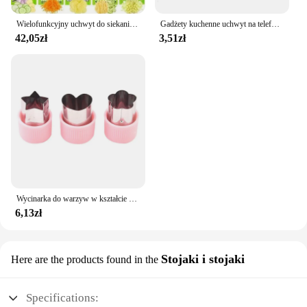
Wielofunkcyjny uchwyt do siekania warzyw 14/16 w 1, ruszt do żywności, siekacz do żywności, krajalnica do warzyw, Dicer Cut Kitchen Items cocina
Gadżety kuchenne uchwyt na telefon cukierki Mini przenośny uchwyt stały do kuchni ruchome półki Organizer dekoracje akcesoria
42,05zł
3,51zł
Wycinarka do warzyw w kształcie gwiazdy plastikowa rączka 3 szt. Przenośna narzędzia do gotowania ze stali nierdzewnej do wycinania owoców gadżety kuchenne
6,13zł
Stojaki i stojaki
Here are the products found in the
Specifications: