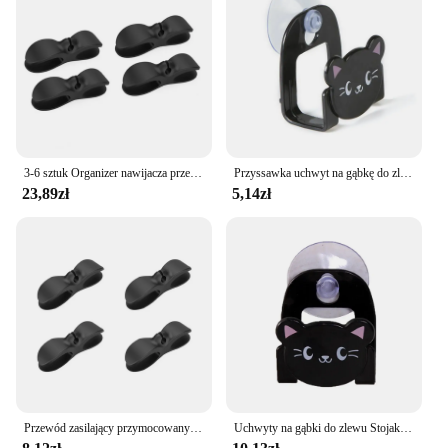
shapes, making them a valuable asset for both
professional and home use. Whether you're looking
to organize your kitchenware or to enhance the
visual appeal of your space, the kuchni Stojaki i
stojaki are the perfect choice for you.
3-6 sztuk Organizer nawijacza przewodu do urządzeń kuchennych Owijarka na przewody Zarządzanie kablami Uchwyt zaciskowy do frytkownicy Fixer do ekspresu do kawy
Przyssawka uchwyt na gąbkę do zlewu stojak na odpływ z gąbki do kuchni wieszak do przechowywania bez dziurkacza narzędzie kuchenne zlew szmata do przechowywania naczyń
23,89zł
5,14zł
Przewód zasilający przymocowany zacisk kabla Organizer do kabli kuchni zamontowany kabel z wtyczką Organizer kabli danych Organizer do kabli urządzenie nawijające urządzenie kuchenne
Uchwyty na gąbki do zlewu Stojak do przechowywania naczyń kuchennych Stojak na szorowarki Stojak na rozmaitości z mocną przyssawką