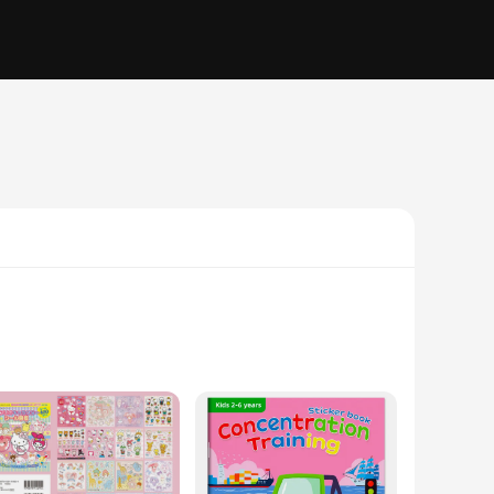
fting projects. Whether you're a seasoned scrapbooker or a