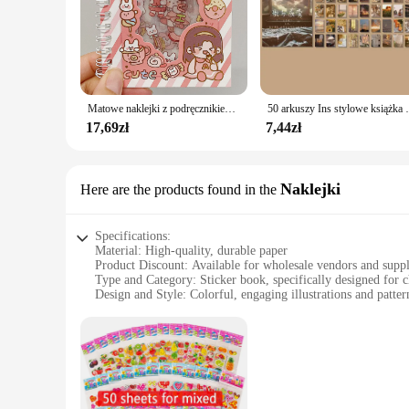
Transform your workspace into a more personalized and inspi
to enhance productivity and add a touch of elegance to your 
office. Whether you're looking to add a pop of color or showc
**Versatile and Functional Decor**
Our stickers are not just for looks; they are also functional
ensures that the stickers are durable and long-lasting, makin
Matowe naklejki z podręcznikiem kreskówki DIY materiał dekoracyjny śliczne wodoodporne książka na naklejki dziennika przybory szkolne
50 arkuszy Ins stylowe książka na naklejki papier
individually to make a statement. The stickers are easy to a
17,69zł
7,44zł
**Adaptable for Any Setting**
Whether you're a teacher looking to personalize your classroo
offices; they can be used in a variety of settings, including
those looking to stock up on office supplies. With their prof
Naklejki
Here are the products found in the
Specifications:
Material: High-quality, durable paper
Product Discount: Available for wholesale vendors and suppl
Type and Category: Sticker book, specifically designed for c
Design and Style: Colorful, engaging illustrations and patter
Usage and Purpose: Ideal for creative play and educational ac
Typical Adaptive Scenario: Perfect for classrooms, playroo
Shape or Size or Weight or Quantity: Comes in a set, with a 
Features:
**Engaging and Educational**
The książka na naklejki is not just a collection of stickers; i