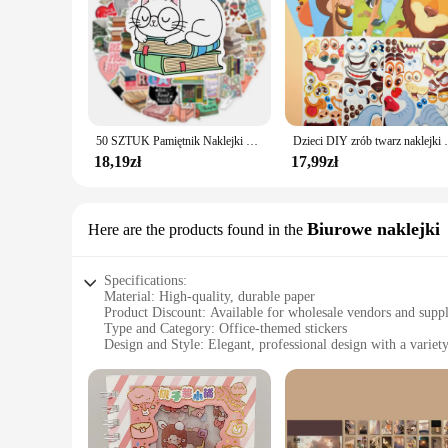
50 SZTUK Pamiętnik Naklejki do czytania Estetyczny telefon Rower Ściana Scrapbook Motocykl Wodoodporna naklejka z kreskówek dla dzieci Zabawki Prezenty
Dzieci DIY zrób twarz naklejki książki dla dzieci ma
18,19zł
17,99zł
Biurowe naklejki
Here are the products found in the
Specifications:
Material: High-quality, durable paper
Product Discount: Available for wholesale vendors and suppl
Type and Category: Office-themed stickers
Design and Style: Elegant, professional design with a variet
Usage and Purpose: Ideal for personalizing office spaces, en
Typical Adaptive Scenario: Perfect for offices, classrooms, 
Shape or Size or Weight or Quantity: Comes in sets, offering
Features:
**Elevate Your Office Environment**