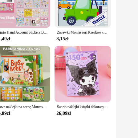
 and patterns caters to all tastes, making it easy to find the
sidue behind. The ease of application ensures that you can
Sanrio Hand Account Stickers Book Material Sticker Hello Kitty Kuromi Cinnamoroll Cartoon Girl Naklejka Zabawki Dekoracyjne
Zabawki Montessori Kreskówka Naklejki Książki Focus on Potential Rozwój Edukacja Naklejki Zabawki dla dzieci 3-6Y
llowing you to change your mind or reposition your design
,49zł
8,15zł
olor to your planners. The sets come in a variety of sizes,
, scrapbooking, or as a fun way to personalize your
 supplies.
nal artist or a hobbyist looking to add a personal touch to
Nowe naklejki na scenę Montessori dla dzieci DIY Hand-on Puzzle książki wielokrotnego użytku Cartoon nauka poznanie zabawki dla dzieci prezent
Sanrio naklejki książki dekoracyjne kolaż Cinnamoroll melodia Kuromi ręcznie robione DIY dziennika naklejki do planowania prezenty
,89zł
26,09zł