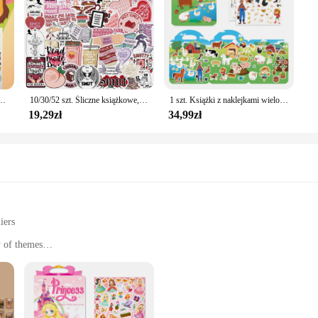
łe dzieci nowe Puzzle gry fajne zabawki prezent Cartoon zwierząt księżniczka wielokrotnego użytku naklejki
10/30/52 szt. Śliczne książkowe, nieprzyzwoitkie czytanie książek naklejki Graffiti dekoracja do notebooka gitara bagaż DIY wodoodporna naklejka naklejka
1 szt. Książki z naklejkami wielokrotnego użytku dla dzieci 2-4 urocza statyczna książka naklejki samoprzylepne dla małych dzieci zabawki edukacyjne prezenty urodzinowe
19,29zł
34,99zł
iers
y of themes
hancing productivity, and adding a touch of style
and creative workspaces
 a variety of sizes and designs