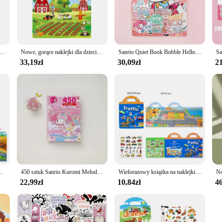
tickers are the perfect addition to your crafting supplies. The variety of designs
r high-quality paper that adheres smoothly to any surface without leaving any re
eny wielokrotnego użytku śliczne naklejki naklejki układanka do samodzielnego złożenia gry książki Cartoon Animal Learning Cognition zabawki na prezent dla dzieci
Nowe, gorące naklejki dla dzieci do ręcznych naklejek do puzzli książki z motywem poznawstwa dla dzieci
Sanrio Quiet Book Bubble Hello Kitty Cinnamoroll Kuromi My Melody Pochacco Zabawka z kreskówek Krajobraz Naklejka Książka Zabawki dla dzieci
 clean-up. Moreover, the stickers are designed to be just as easy to remove, a
33,19zł
30,09zł
21
hem to decorate notebooks, create personalized greeting cards, or add a pop of c
se stickers are not just for crafting; they can also be used for decorating walls
rchases, making them an excellent choice for those looking to stock up on craft
 the ultimate companion for your creative endeavors. Whether you're a professio
ng experience and bring your projects to life.
nia kultywacji cichej książka na naklejki oświecenia Puzzle poznawcze książka na naklejki
450 sztuk Sanrio Kuromi Melody Hello Kitty naklejki książka Goo karta Cartoon Kawaii naklejka ręcznie konto dekoracja dla dziewczynek prezent
Wielorazowy książka na naklejki kreskówkowy dla dzieci wiele scen układanka do samodzielnego złożenia gry nauczanie edukacyjne klasyczne zabawki dla dzieci w wieku 2-4 prezenty
22,99zł
10,84zł
46