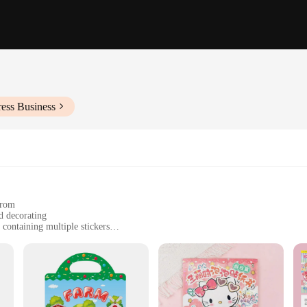
ess Business
from
d decorating
 containing multiple stickers
t leaving residue
ed instructions
ejki, a versatile collection of stickers designed to inspire and enhance your cra