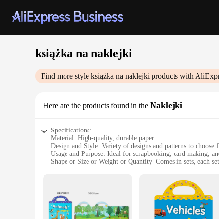
książka na naklejki
Find more style
książka na naklejki
products with AliExpr
Naklejki
Here are the products found in the
Specifications:
Material: High-quality, durable paper
Design and Style: Variety of designs and patterns to choose 
Usage and Purpose: Ideal for scrapbooking, card making, an
Shape or Size or Weight or Quantity: Comes in sets, each set
Performance and Property: Easy to apply and remove withou
Parts and Accessories: Includes a book of stickers with detail
Features:
**Unleash Creativity with książka na naklejki**
Discover the joy of unlimited creativity with książka na nakl