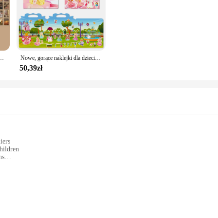
ring environment with our książka na naklejki. These office-themed stickers ar
desk or work area. With a range of themes and styles, you can choose stickers th
ase your love for literature, these stickers are versatile enough to fit any offi
. They can be used to label files, mark important documents, or simply add a per
g them perfect for frequent use. With a variety of sizes and designs, you can m
owy dziennik Washi DIY materiał naklejka dekoracyjna notatnik materiałów piśmiennych do scrapbooking
Nowe, gorące naklejki dla dzieci do ręcznych naklejek do puzzli książki z motywem poznawczym wielokrotnego użytku dla dzieci
pply and remove, allowing for frequent changes to keep your space fresh and up
50,39zł
m or a business owner looking to add a professional touch to your office, these 
 schools, libraries, and creative workspaces. The sets are available for wholesal
essional design and versatile use, these stickers are sure to be a hit with anyon
iers
hildren
ns
tivities
ms, and family bonding time
variety of designs and sizes
t's a gateway to creativity and learning. The vibrant illustrations and patterns on