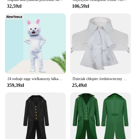
32,59zł
106,59zł
24 rodzaje zając wielkanocny lalka-królik kostium maskotka zestaw dla dorosłych Halloween przebranie luksusowy kostium karnawał Party królik Cosplay
Dzieciak chłopiec średniowieczny wiktoriański kostium smoking dżentelmeński frak gotycki Steampunk trencz strój surducki płaszcz mundur dla chłopca
359,39zł
25,49zł