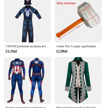
VENOM przebranie na karnawał dla dzieci kombinezon mocny muskularny porwany kształt ciała superbohater do odgrywania ról ubrania z maską
Anime Thor Cosplay superbohater Thor Muscle kostium kombinezon młotek płaszcz komplet Halloween kostiumy karnawałowe
53,19zł
12,99zł
Kapitan amerykański przebranie na karnawał kombinezon superbohater Party Halloween kapitan body Zentai garnitur dla chłopców Audlt rozmiar azjatycki
Mężczyźni Steampunk Gothic Victorian Jacket Vintage Purple Velvet Tailcoat Medieval Frock Coat Uniform Renaissance Costume Homme XXXL