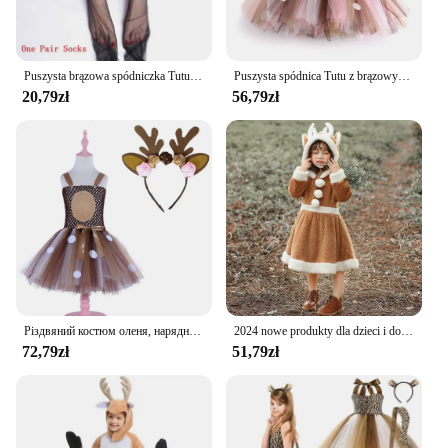
Puszysta brązowa spódniczka Tutu dla dziewczynki z jeleniem kostium na boże narodzenie dzieci renifer tiulowa spódnica na Halloween karnawał strój dla dzieci 1-14 lat
Puszysta spódnica Tutu z brązowym jeleniem kostium na boże narodzenie dzieci spódnica z tiulu renifera na karnawał Halloween strój dla dzieci 1-14 lat
20,79zł
56,79zł
Різдвяний костюм оленя, нарядна сукня для дівчаток, дитяча сукня-пачка з квітковим оленем і пов'язкою на голову, дитячий новорічний одяг
2024 nowe produkty dla dzieci i dorosłych świąteczne kostiumy reniferów, zestawy kostiumów Świętego Mikołaja, Halloween Purim Cosplay,
72,79zł
51,79zł