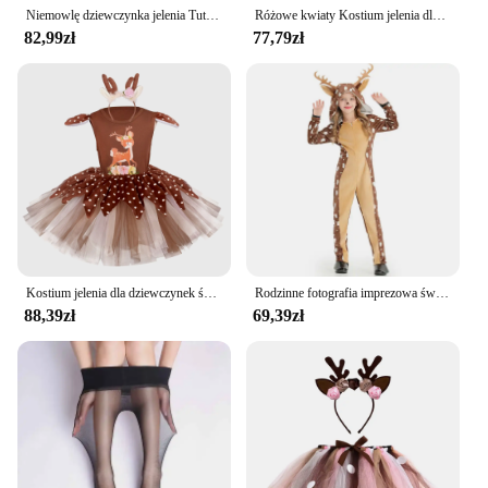
Niemowlę dziewczynka jelenia Tutu sukienka dla dzieci Halloween kostium na boże narodzenie dzieci tiulowy strój brązowy renifer księżniczka sukienki 1-12 lat
Różowe kwiaty Kostium jelenia dla dziewczynek Boże Narodzenie Party Sukienki Cosplay dla dzieci Renifer Strój świąteczny Dzieci Nowy Rok Ubrania Prezent
82,99zł
77,79zł
Kostium jelenia dla dziewczynek świąteczna sukienka Tutu prezenty łoś renifer Cosplay ubrania świąteczne stroje dla dzieci Halloween Purim ubrania
Rodzinne fotografia imprezowa świąteczne kostiumy brązowe jelenie kombinezon zwierzę dla dzieci dla dorosłych występ na scenie noszenia
88,39zł
69,39zł