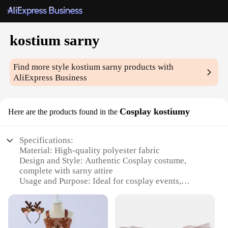
kostium sarny
Find more style
kostium sarny
products with
AliExpress Business
Cosplay kostiumy
Here are the products found in the
Specifications:
Material: High-quality polyester fabric
Design and Style: Authentic Cosplay costume,
complete with sarny attire
Usage and Purpose: Ideal for cosplay events,
theatrical performances, and themed parties
Typical Adaptive Scenario: Suitable for both men
and women, this costume can be tailored to fit a
variety of body types