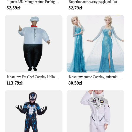
Jujutsu JJK Manga Anime Fushiguro Toji Satoru Gojo Kostium Cosplay Peruka T-shirt Spodnie Rose Net Halloween Boże Narodzenie
Superbohater czarny pająk jadu kostium duch Onesie 3D elastan kombinezon unisex body dla dzieci Halloween Cosplay
52,59zł
52,79zł
Kostiumy Fat Chef Cosplay Halloween Nadmuchiwane ubrania Zabawny garnitur na imprezę (dorośli, dowolny rozmiar)
Kostiumy anime Cosplay, sukienki z lodu i śnieżna księżniczka, sukienki dla dorosłych księżniczek Elsa, kostiumy sceniczne
113,79zł
80,59zł