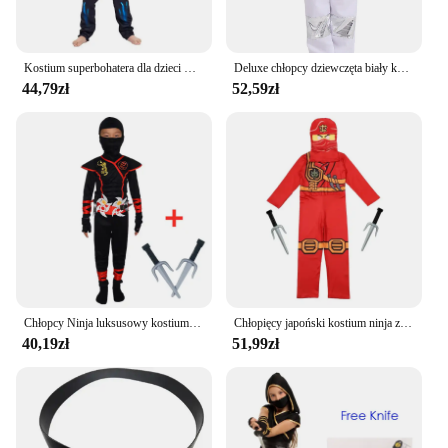
Kostium superbohatera dla dzieci Czarny pająk Venom Kostium ducha Onesie 3D Spandex Unisex Kombinezon dla dzieci
Deluxe chłopcy dziewczęta biały kostium astronauty kosmicznej odpowiedni na tydzień książki Halloween karnawał na imprezę tematyczną kosmiczne kostiumy dla dzieci
44,79zł
52,59zł
Chłopcy Ninja luksusowy kostium dla dzieci z akcesoriami do broni dla dzieci strój Kung Fu na Halloween pomysły prezenty z bagnetowymi zabawkami
Chłopięcy japoński kostium ninja z czerwonym kombinezonem z nadrukiem z kreskówek, maską i zestawem akcesoriów Ninja Fork Halloween Dress Up Party
40,19zł
51,99zł