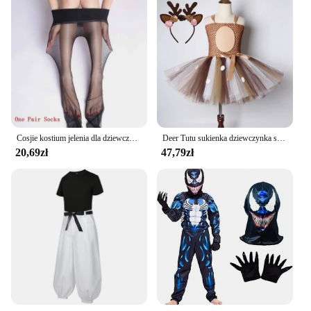
Cosjie kostium jelenia dla dziewczynek świąteczna sukienka Tutu maluch strój urodzinowy dla dziecka renifer zwierząt Cosplay dzieci przebranie na Halloween
Deer Tutu sukienka dziewczynka sukienki świąteczne z opaską dziecięcy kostium na Halloween Baby Girl Princess esk renifer strój na nowy rok
20,69zł
47,79zł