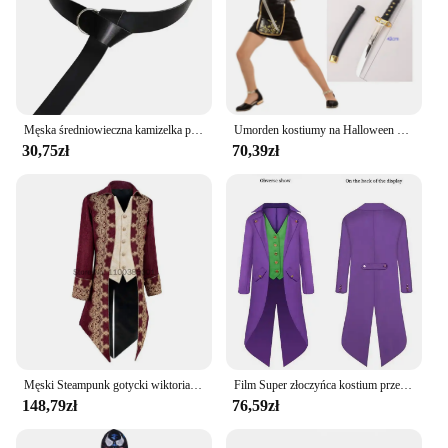
Męska średniowieczna kamizelka punkowa Vikings Cosplay Archer kostium dla dorosłych kamizelka na klatkę piersiową zamszowy strój Larp płaszcz Jerkin Halloween dla mężczyzn
Umorden kostiumy na Halloween chłopcy smok kostium ninja dziewczyny wojownik Cosplay karnawałowe przebranie dla dzieci dzieci
30,75zł
70,39zł
Męski Steampunk gotycki wiktoriański kurtka Vintage fioletowy aksamitny frak średniowieczny surdut mundur renesansowy kostium Homme XXXL
Film Super złoczyńca kostium przebranie Joker Cosplay Steampunk Gothic średniowieczny frak kurtka kamizelka garnitur dla dorosłych dzieci mężczyźni Hallow
148,79zł
76,59zł