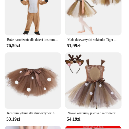
Boże narodzenie dla dzieci kostium renifera brązowy jeleń pluszowy kreskówka zwierzęcy kostium piżama boże narodzenie występ na imprezie kostiumy
Małe dziewczynki sukienka Tiger Tutu dla dzieci Sarafi Party kostium zwierzę z dżungli z opaską na głowę
70,59zł
51,99zł
Kostium jelenia dla dziewczynek Kostium renifera dla dzieci | Świąteczne nakrycie głowy z poroża Brązowa spódnica Tutu | Kostium zwierzęcy łosia dziecięcego disfraz
Nowe kostiumy jelenia dla dziewczynek sukienka świąteczna dla dzieci kostiumy na Halloween renifer tiulowa sukienka Tutu urodzinowa kostium księżniczki
53,19zł
54,19zł