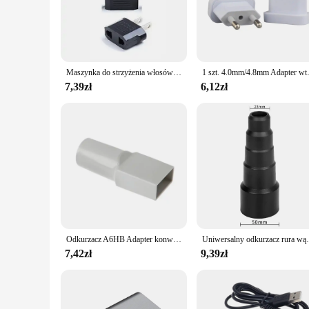
The konwerter Do pielęgnacji ciała agd-akcesoria is a must-h
withstand the rigors of daily use while maintaining its sleek
beauty therapist or a home user, this versatile tool is perfect 
**Versatile and User-Friendly**
This konwerter set is not just a tool; it's a versatile set of
Maszynka do strzyżenia włosów Kr American European AU EU To US UK Power Plug Adapter USA Israel Brazil Travel Adapter Plug Converter Japan Korea
1 szt. 4.0mm/4.8mm Adapter wtyczki za
tasks. From shaving to exfoliating, this konwerter is designe
regular use. The konwerter is a testament to the blend of fun
7,39zł
6,12zł
**For Professionals and Home Users**
Whether you're a professional beauty therapist or a home use
both professional and personal use, ensuring that you get the
stock up on high-quality body care accessories. With this kon
it is stylish.
Odkurzacz A6HB Adapter konwertera węża do odpylacza mediów SC861/861A C
Uniwersalny odkurzacz rura wąż Ad
7,42zł
9,39zł