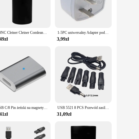
ABS plastic, this personal care accessory is designed to
or precise control during use. Whether you're a professional
tachments, making it a one-stop solution for various grooming
A0NC Cleiner Cleiner Comleans Wąż Adapter 40 mm Dysza do konwertera konwersji głowy
1-5PC uniwersalny Adapter podróżny UK do usa ścienny zasilanie prądem zmiennym przejściówka do ładowarki konwerter do gniazda gniazdo zasilania wtyczka czarny Adapter złącze
 while the ease of cleaning makes it a hygienic choice for
rsenal.
49zł
3,99zł
ds. Its performance and property are designed to cater to
purposes, making it an excellent choice for those looking to
hance your personal routine with a tool that's as reliable as
USB C/8 Pin żeński na magnetyczny 3Pin ze stopu aluminium USB C Adapter konwerter do elektrycznej szczoteczki do zębów Laifen Wave
USB 5521 8 PCS Przewód zasilający 5V Adapter USB Ładowarka Kabel Konwerter DC Do golarki Philips Maszynka do strzyżenia włosów Trymery Wszystkie rodzaje maszynek do golenia
41zł
31,09zł