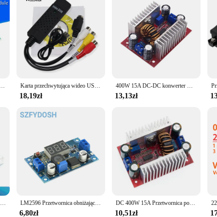
DC na DC Buck Step Down LM2596HV 3v 3.3V 5V 6V 9V 12V 15V 24V DC 5V-50V Regulowany zasilacz Step-Down 3A
Karta przechwytująca wideo USB Easy Cap VHS VCR Mini DV Hi8 Konwerter DVD na cyfrowy RCA/S-video na USB 2.0 Nagrywanie audio-wideo
400W 15A DC-DC konwerter mocy moduł zwiększający napięcie moduł stałego zasilania 8.5V-50V do 10V-60V moduł zwiększający moc LED hurtowo
18,19zł
13,13zł
13
DC-DC 120W / 150W / 250W / 9A 300W / 300W 20A / 400W 15A / 600W 10A Step Up Boost Converter / Step Down Buck Power Supply Module
LM2596 Przetwornica obniżająca napięcie DC Regulator napięcia Wyświetlacz LED Woltomierz 4.0~40 do 1.3-37V Adapter Buck Regulowany zasilacz
DC 400W 15A Przetwornica podwyższająca Stały prąd Zasilacz LED Driver 8.5-50V do 10-60V Ładowarka napięciowa Moduł podwyższający
6,80zł
10,51zł
17