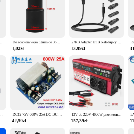
USB 5521 8 SZTUK Przewód zasilający 5V Adapter USB Kabel ładowarki Konwerter DC Do golarki Philips Do maszynki do strzyżenia Panasonic Razor
Do adaptera węża 32mm do 35m konwerter części łączące akcesoria adapter do odkurzacza konwerter adapter węża do czyszczenia kurzu
27RB Adapter USB Naładujący przewód sznurkowy dla gadżetów i gadżetów piękności
R9
1,02zł
13,99zł
31
silającej nas do UE Euro Europe wtyczka zasilania konwerter wtyczki Adapter podróżny konwerter zasilania Outlet
DC12-75V 600W 25A DC-DC Buck Stałe napięcie Przetwornica prądu stałego Regulator Buck Regulowany moduł mocy
12V do 220V 4000W przetwornica napięcia wyświetlacz LCD gniazdo ue falownik solarny podwójny USB szybki ładowanie do telefonu laptopy samochodowe
42,59zł
157,39zł
11