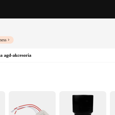
ness
ła agd-akcesoria
atile use