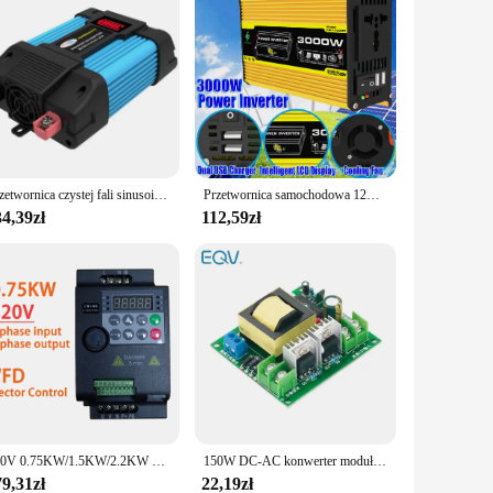
Przetwornica czystej fali sinusoidalnej 12V/24V na AC110V 220V 4000W 6000W Transformator napięcia Przetwornica mocy Inwerter solarny Wyświetlacz LED
Przetwornica samochodowa 12V na 220V/110V moc 4000W/3000W samochodowy transformator napięcia konwerter podwójne USB pojazd inteligentny samochodowy przetwornica napięcia
4,39zł
112,59zł
220V 0.75KW/1.5KW/2.2KW 1HP/2HP/3HP Ekonomiczny Mini przetwornica częstotliwości VFD do falownika kontroli prędkości silnika
150W DC-AC konwerter moduł wspomagający 12V do 110V 200V 220V 280V 150W inwerter Boost Board Transformer
9,31zł
22,19zł