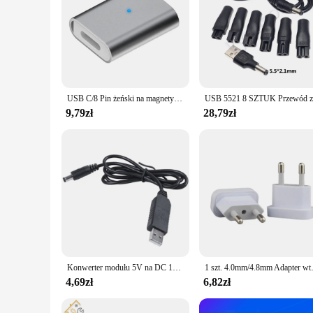
USB C/8 Pin żeński na magnetyczny 3Pin Adapter szybkiego ładowania konwerter kabel do ładowarki złącze do elektrycznej szczoteczki do zębów Laifen Wave
9,79zł
28,79zł
Konwerter modułu 5V na DC 12V 2,1 mm x 5,5 mm Złącze męskie DC Barrel Jack Wtyczka kabla zasilającego, kabel USB na DC -1M
1 szt. 4.0mm/4.8mm Adapter wtyczki za
4,69zł
6,82zł