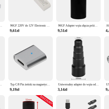
ave for anyone looking to elevate their body care routine. Crafted from robust 
, modern aesthetic. Its ergonomic design ensures a comfortable grip, allowing f
for a variety of body care tasks.
 accessories that caters to all your body care needs. The set includes multiple at
silającej nas do UE Euro Europe wtyczka zasilania konwerter wtyczki Adapter podróżny konwerter zasilania Outlet
96GF 220V do 12V Electronic Converter 20-60W dla inteligentnego zasilacza segmentacja/Cont cont.
96GF Adapter węża złącza próżniowego 40 mm Dysza do konwertera konwersji głowy
d to deliver a superior performance. Its durable construction ensures longevity,
ctionality and style, making it an indispensable addition to your personal care a
9,61zł
9,51zł
4,
r, the konwerter Do pielęgnacji ciała agd-akcesoria is tailored to meet your nee
 best value for your investment. The set is also ideal for wholesale and vendor 
werter, you can provide your clients with a superior body care experience, or en
apter konwerter 50/42/34/30/23mm zamiatarka akcesoria szybka wysyłka
Typ C/8 Pin żeński na magnetyczny 3-pinowy Adapter Adapter USB C konwerter kabel do ładowarki złącze do elektrycznej szczoteczki do zębów Laifen Wave
Uniwersalny adapter do węża odkurzacza konwerter 50/42/34/30/23mm akcesoria do zamiatarek szybka wysyłka
9,19zł
3,14zł
9,