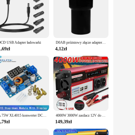
CD USB Adapter ładowarki
D0AB próżniowy złącze adapter wąż 40 mm Dysza do konwertera konwersji głowy
,69zł
4,12zł
5A 75W XL4015 konwerter DC-DC regulowany moduł obniżający napięcie 4.0-38V do 1.25V-36V DIY regulowany zasilacz
4000W 3000W zasilacz 12V do AC 220 230V transformator z 4 USB EU ładowanie gniazda z wyświetlaczem LED do samochodu RV
,79zł
149,39zł