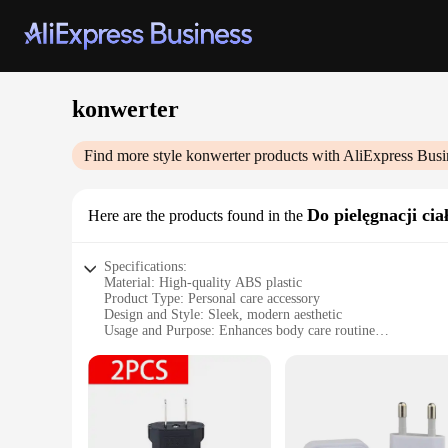
konwerter
Find more style
konwerter
products with AliExpress Busi
Do pielęgnacji cia
Here are the products found in the
Specifications:
Material: High-quality ABS plastic
Product Type: Personal care accessory
Design and Style: Sleek, modern aesthetic
Usage and Purpose: Enhances body care routine
Performance and Property: Durable and easy to clean
Parts and Accessories: Includes multiple attachments for vers
Features:
|Vendors|
**Enhanced Body Care Experience**