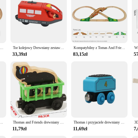
dition to any child's playroom or family gathering. Designed with a traditional a
h-quality materials, ensuring that it can withstand the rigors of playtime while 
t a perfect choice for those with limited space.
choice for vendors and suppliers looking to offer a versatile and engaging play e
ing cognitive development and fine motor skills in children. The various train c
ering imagination and problem-solving abilities.
cesoria do torów kolejowych Zabawki Pociąg kolejowy Kompatybilny z drewnianymi pociągiami Drewniane tory kolejowe z pociągiami wszystkich marek
Tor kolejowy Drewniany zestaw zabawek kolejowych Zestaw magnetyczny Samochód elektryczny Lokomotywa Diecast Szczelina Pasuje do wszystkich drewnianych torów kolejowych Biro dla dzieci
Kompatybilny z Tomas And Friends Drewniany zestaw torów kolejowych Zabawki dla dzieci Drewniana kolejka Zabawka DIY Akcesoria drogowe Zabawka Prezent dla dzieci
33,39zł
83,15zł
57
 them as a gift, the kolejka drewniana is a thoughtful present that keeps on givin
lity ensures that it can be enjoyed by multiple generations, making it a timele
g to stock up on gifts for birthdays, holidays, or special occasions.
nych torów Akcesoria Bukowe drewniane części torów kolejowych pasują do markowych drewnianych torów Zabawki na prezenty dla dzieci
Thomas and Friends drewniany pociąg zestaw Thomas Edward Percy Gorden zabawkowy Model magnetyczny kolejka zabawkowa dla chłopców
Thomas i przyjaciele drewniany pociąg magnetyczny Molley Diesel Toby Oliver Edward Model pociąg Thomas zabawki dla dzieci chłopiec prezenty urodzinowe
11,79zł
11,69zł
7,