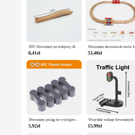
**Captivating Playtime Experience**
The kolejka drewniana, or wooden train set, is a delightful ad
charming decoration. The wooden train set is crafted from hig
compact design makes it easy to assemble and store, making i
**Versatile and Engaging Play**
The wholesale availability of this set makes it an excellent 
designed to be a source of endless fun and creativity, promot
scenarios, from simple train rides to elaborate layouts, fost
DIY Drewniany tor kolejowy dla dzieci Akcesoria Zabawka Tor kolejowy Zabawki kompatybilne ze wszystkimi torami dla dzieci Prezenty dla chłopców i dziewczynek
Drewniane ak
**A Gift That Keeps on Giving**
8,41zł
53,40zł
Whether you're looking to purchase sets for sale or considering
development and a cherished family heirloom. The set's durabi
availability also makes it an excellent choice for those lookin
Drewniany pociąg tor wyścigowy zabawki kolejowe wszystkie rodzaje drewniane akcesoria torowe nadające się do torów drewnianych Biro zabawki dla dzieci prezent
Wszystkie rodzaje drewnia
5,92zł
15,99zł