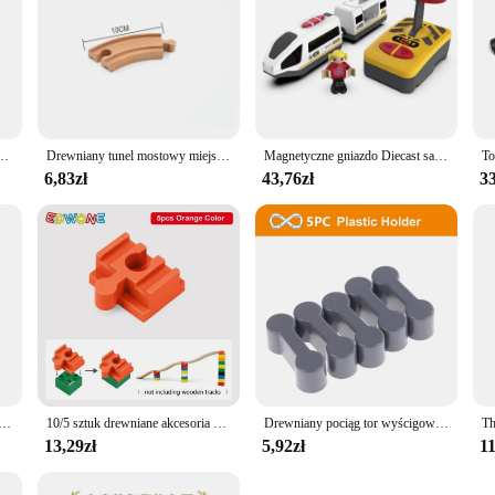
rewniany tor zabawka samochód kompatybilny ze wszystkimi głównymi markami prezent dla małych dzieci i dzieci
Drewniany tunel mostowy miejski wiadukt kolejowy samochód zabawkowy połączony tor kolejowy drewniane akcesoria bukowy gramofon do DII
Magnetyczne gniazdo Diecast samochodowe RC pociąg elektryczny zestawy gąsienic pasujące do wszystkich drewnianych torów kolejowych akcesoria świąteczne prezent dla dzieci
6,83zł
43,76zł
33
ki drewniane akcesoria pociągowe Anime James lokomotywa samochód pojazdy kolejowe pociągi torowe zabawki prezenty dla dzieci
10/5 sztuk drewniane akcesoria do torów kolejowych plastikowe klocki Adapter drewniane złącza torów pasujące do torów kolejowych zabawki
Drewniany pociąg tor wyścigowy zabawki kolejowe wszystkie rodzaje drewniane akcesoria torowe nadające się do torów drewnianych Biro zabawki dla dzieci prezent
13,29zł
5,92zł
11