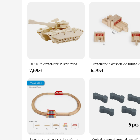
**Durable and Eco-friendly Design**
Crafted from high-quality wood, this Christmas village is not
long-lasting addition to your decor. The set includes hanging
festive ambiance, and the performance and property of the pr
3D DIY drewniane Puzzle zabawka seria wojskowa czołg pojazd zestaw modeli kreatywne zmontowane edukacyjne Puzzle zabawki prezenty dla dzieci dzieci
Drewniane ak
7,69zł
6,79zł
Drewniane akcesoria do torów kolejowych Zabawki Pociąg kolejowy Kompatybilny z drewnianymi pociągiami Drewniane tory kolejowe z pociągiami wszystkich marek
Rodzaje drewnianych akcesoriów torowych drewno bukowe pociąg 