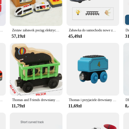
cational tool. Children can learn about the mechanics of trains and the importanc
e control make it an engaging and interactive play experience. The wholesale av
 expand their collection.
oria do kolejek pilot pociąg elektryczny magnetyczny wagon kolejowy pasuje do wszystkich marek tor kolejowy zabawki dla dzieci
Zestaw zabawek pociąg elektryczny RC dla samochód zabawka odlewu kolejka zabawkowa nadające się do standardowe drewniane tor kolejowy akumulatora kolejowego zestaw Trem bożonarodzeniowy
Zabawka do samochodu nowe zabawki dla dzieci kompatybilne z zasilanie bateryjne Brio Toys Train drewniany pociąg Track
57,19zł
45,49zł
31
any home or playroom. Its compact size makes it ideal for display on shelves or
ned to be easily adaptable, allowing for creative setups and customization to sui
ooden train set is ready to take you on an adventure.
hód zabawka odlewu kolejka zabawkowa nadające się do standardowe drewniane tor kolejowy akumulatora kolejowego zestaw Trem bożonarodzeniowy
Thomas and Friends drewniany pociąg zestaw Thomas Edward Percy Gorden zabawkowy Model magnetyczny kolejka zabawkowa dla chłopców
Thomas i przyjaciele drewniany pociąg magnetyczny Molley Diesel Toby Oliver Edward Model pociąg Thomas zabawki dla dzieci chłopiec prezenty urodzinowe
11,79zł
11,69zł
8,