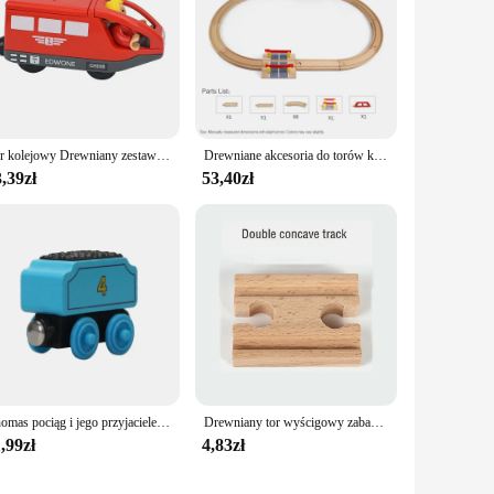
Tor kolejowy Drewniany zestaw zabawek kolejowych Zestaw magnetyczny Samochód elektryczny Lokomotywa Diecast Szczelina Pasuje do wszystkich drewnianych torów kolejowych Biro dla dzieci
Drewniane akcesoria do torów kolejowych Zabawki Pociąg kolejowy Kompatybilny z drewnianymi pociągiami Drewniane tory kolejowe z pociągiami wszystkich marek
,39zł
53,40zł
Thomas pociąg i jego przyjaciele zabawka Molley Diesel Toby Oliver Edward Thomas drewniany pociąg zabawki edukacyjne prezenty urodzinowe dla dzieci
Drewniany tor wyścigowy zabawka akcesoria do kolejek Multi luzem prosty most zestaw pociągów Slot zabawki ekspansja edukacja działania dla dzieci
,99zł
4,83zł