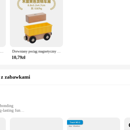
Drewniane zabawki do montażu torów kolejowych dla wszystkich pociągów Thomas Mostek samochodowy Światło drogowe Buk Drewniana kolejka Dziecko Kreatywna zabawka
Drewniany pociąg magnetyczny Samolot Drewniany tor Kolejowy helikopter Samochód Ciężarówka Akcesoria Zabawka dla dzieci Dopasuj drewniane tory Biro
10,79zł
y z zabawkami
 bonding
g-lasting fun
for a complete set