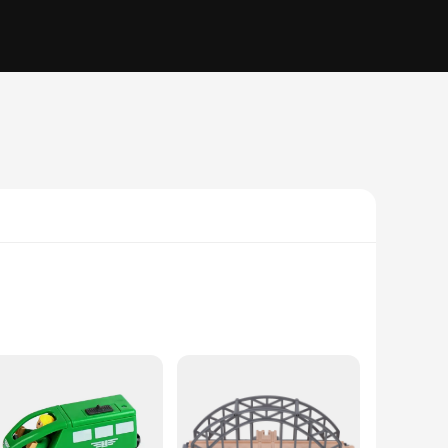
designed to bring the joy of train play to both children and
 wooden train sets, offering a nostalgic charm that is perfect