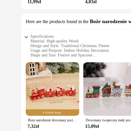
11,99zł
4,83zł
Boże narodzenie w
Here are the products found in the
Specifications:
Material: High-quality Wood
Design and Style: Traditional Christmas Theme
Usage and Purpose: Indoor Holiday Decoration
Shape and Size: Festive and Spacious
Performance and Property: Durable and Eco-friendly
Parts and Accessories: Includes Hanging Ornaments and Tass
Features:
**Celebrate the Festive Season with Elegance**
Embrace the holiday spirit with the Kolejka Drewniana Boże Na
traditional touch to your home, making it an ideal choice fo
of the holiday season, ensuring that your home is transform
**Versatile and Festive Decor**
This set is not just a display piece; it's a versatile additio
Boże narodzenie drewniany pociąg ozdoby świąteczne ozdoby świąteczne do domu 2024 ozdoba na choinkę Noel Navidad prezenty na nowy rok
Drewniany świ
decorations. The sets are designed to be sold in bulk, makin
home or to stock up for a holiday sale, this set is perfect f
7,32zł
15,09zł