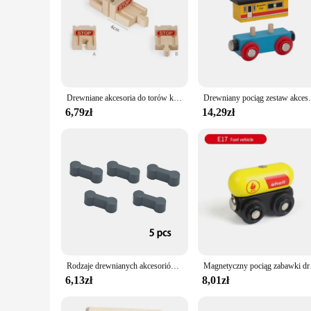
Drewniane akcesoria do torów kolejowych Zabawka montażowa Mostek Światło drogowe Puzzle dla dzieci Model z drewna bukowego do wszystkich pociągów Thomas
Drewniany pociąg zestaw akcesoriów zabawka samochód d
6,79zł
14,29zł
Rodzaje drewnianych akcesoriów torowych drewno bukowe pociąg kolejowy złącze torowe zabawki Fit Biro wszystkie marki drewniane tory światła zabawki
Magnetyczny pociąg zabaw
6,13zł
8,01zł