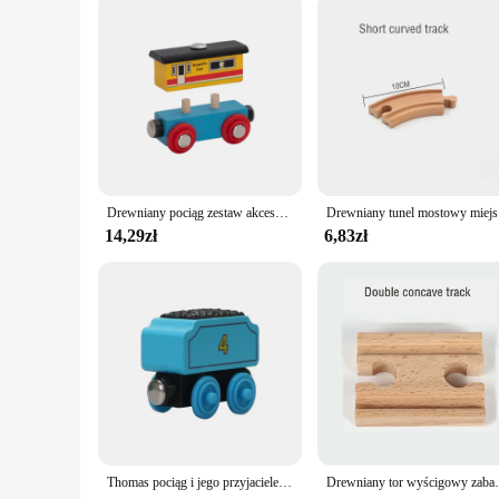
Drewniany pociąg zestaw akcesoriów zabawka samochód drewniany tor zabawka samochód kompatybilny ze wszystkimi głównymi markami prezent dla małych dzieci i dzieci
Drewniany t
14,29zł
6,83zł
Thomas pociąg i jego przyjaciele zabawka Molley Diesel Toby Oliver Edward Thomas drewniany pociąg zabawki edukacyjne prezenty urodzinowe dla dzieci
Drewniany tor wyścigowy zabawka akcesoria do kol