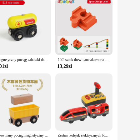
Magnetyczny pociąg zabawki drewniane akcesoria pociągowe Anime James lokomotywa samochód pojazdy kolejowe pociągi torowe zabawki prezenty dla dzieci
10/5 sztuk drewniane akcesoria do torów kolejowych plastikowe klocki Adapter drewniane złącza torów pasujące do torów kolejowych zabawki
01zł
13,29zł
Drewniany pociąg magnetyczny Samolot Drewniany tor Kolejowy helikopter Samochód Ciężarówka Akcesoria Zabawka dla dzieci Dopasuj drewniane tory Biro
Zestaw kolejek elektrycznych RC Zabawki dla dzieci Samochód Diecast Zabawka szczelinowa Pasuje do standardowego drewnianego toru kolejowego Akumulator Świąteczny zestaw ścieżek