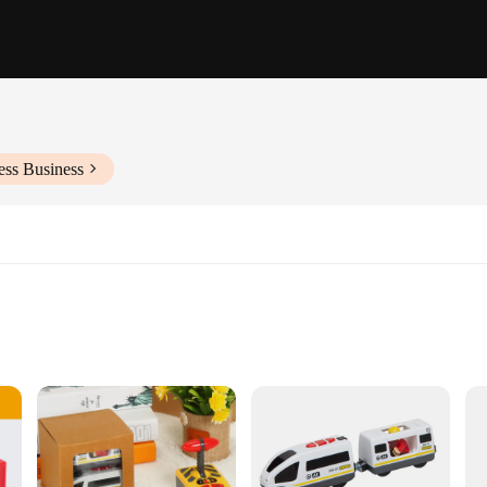
ess Business
ssories
nal craftsmanship and modern technology. The wooden train set is meticulously 
 durability and longevity. The set's design and style are reminiscent of classic