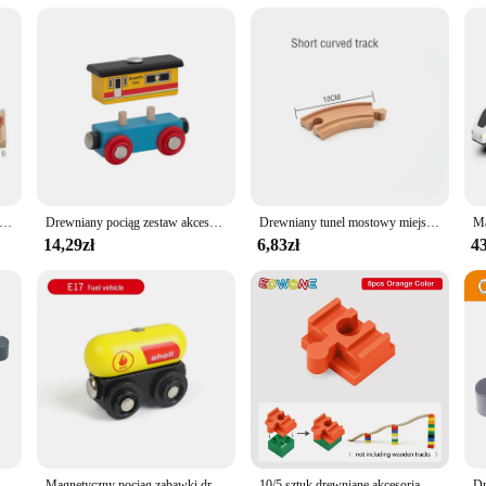
 only durable but also eco-friendly. The sturdy construction ensures that the se
 ornaments and tassels that add a touch of elegance and charm to your decoration
oduct ensure that it will stand out as a centerpiece in any room.
cesoria do torów kolejowych Zabawka montażowa Mostek Światło drogowe Puzzle dla dzieci Model z drewna bukowego do wszystkich pociągów Thomas
Drewniany pociąg zestaw akcesoriów zabawka samochód drewniany tor zabawka samochód kompatybilny ze wszystkimi głównymi markami prezent dla małych dzieci i dzieci
Drewniany tunel mostowy miejski wiadukt kolejowy samochód zabawkowy połączony tor kolejowy drewniane akcesoria bukowy gramofon do DII
14,29zł
6,83zł
43
kolejowy złącze torowe zabawki Fit Biro wszystkie marki drewniane tory światła zabawki
Magnetyczny pociąg zabawki drewniane akcesoria pociągowe Anime James lokomotywa samochód pojazdy kolejowe pociągi torowe zabawki prezenty dla dzieci
10/5 sztuk drewniane akcesoria do torów kolejowych plastikowe klocki Adapter drewniane złącza torów pasujące do torów kolejowych zabawki