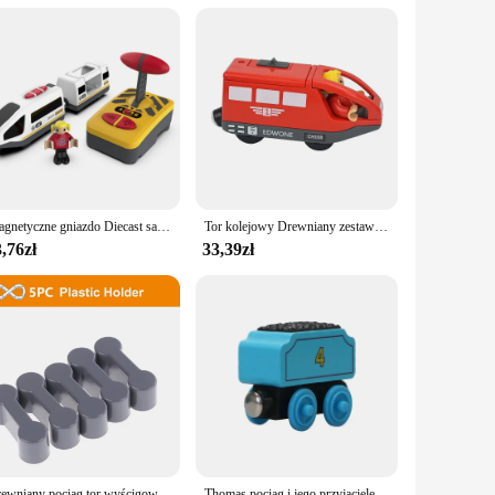
t can withstand the rigors of the holiday season, making it a
s. The design and style of the set are perfect for creating a
Magnetyczne gniazdo Diecast samochodowe RC pociąg elektryczny zestawy gąsienic pasujące do wszystkich drewnianych torów kolejowych akcesoria świąteczne prezent dla dzieci
Tor kolejowy Drewniany zestaw zabawek kolejowych Zestaw magnetyczny Samochód elektryczny Lokomotywa Diecast Szczelina Pasuje do wszystkich drewnianych torów kolejowych Biro dla dzieci
,76zł
33,39zł
Drewniany pociąg tor wyścigowy zabawki kolejowe wszystkie rodzaje drewniane akcesoria torowe nadające się do torów drewnianych Biro zabawki dla dzieci prezent
Thomas pociąg i jego przyjaciele zabawka Molley Diesel Toby Oliver Edward Thomas drewniany pociąg zabawki edukacyjne prezenty urodzinowe dla dzieci