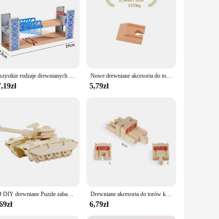
esthetic, this set not only serves as a toy but also as a
maintaining its vibrant colors and intricate details. The
xperience to their customers. The wooden train set is
ars and tracks included in the set allow for a myriad of
Wszystkie rodzaje drewnianych torów kolejowych Akcesoria Drewniane tory kolejowe z drewna bukowego Drewniany tunel mostkowy pasujący do torów drewnianych Zabawki dla dzieci
Nowe drewniane akcesoria do torów Drewno bukowe Części torów kolejowych pasujące do markowych torów drewnianych Zabawki edukacyjne dla dzieci
,19zł
5,79zł
g. It's not just a toy; it's an investment in a child's
ss addition to any child's collection. The wholesale
3D DIY drewniane Puzzle zabawka seria wojskowa czołg pojazd zestaw modeli kreatywne zmontowane edukacyjne Puzzle zabawki prezenty dla dzieci dzieci
Drewniane akcesoria do torów kolejowych Zabawka montażowa Mostek Światło drogowe Puzzle dla dzieci Model z drewna bukowego do wszystkich pociągów Thomas
69zł
6,79zł