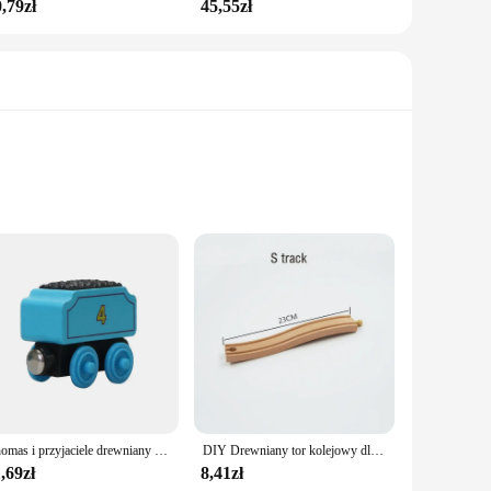
,79zł
45,55zł
oration but a piece of art. This set is designed to add a
lors and intricate details of the village capture the essence
or vendors and suppliers looking to stock up on festive
Thomas i przyjaciele drewniany pociąg magnetyczny Molley Diesel Toby Oliver Edward Model pociąg Thomas zabawki dla dzieci chłopiec prezenty urodzinowe
DIY Drewniany tor kolejowy dla dzieci Akcesoria Zabawka Tor kolejowy Zabawki kompatybilne ze wszystkimi torami dla dzieci Prezenty dla chłopców i dziewczynek
 their customers. Whether you're looking to adorn your own
,69zł
8,41zł