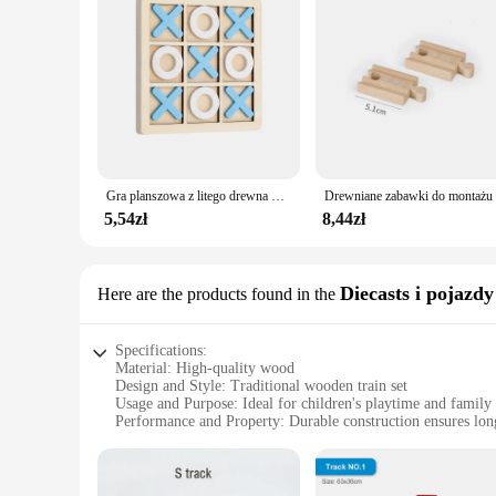
Gra planszowa z litego drewna Tic Tac Toe - idealna do zabawy rodzinnej i rozrywki na podwórku!
5,54zł
8,44zł
Diecasts i pojazd
Here are the products found in the
Specifications:
Material: High-quality wood
Design and Style: Traditional wooden train set
Usage and Purpose: Ideal for children's playtime and family
Performance and Property: Durable construction ensures lon
Shape and Size: Compact and easy to assemble
Parts and Accessories: Includes various train cars and tracks 
Features: