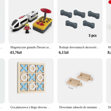
unel mostowy miejski wiadukt kolejowy samochód zabawkowy połączony tor kolejowy drewniane akcesoria bukowy gramofon do DII
Magnetyczne gniazdo Diecast samochodowe RC pociąg elektryczny zestawy gąsienic pasujące do wszystkich drewnianych torów kolejowych akcesoria świąteczne prezent dla dzieci
Rodzaje drewnianych akcesoriów torowych drewno bukowe pociąg kolejowy złącze torowe zabawki Fit Biro wszystkie marki drewniane tory światła zabawki
43,76zł
6,13zł
8,
ejek Multi luzem prosty most zestaw pociągów Slot zabawki ekspansja edukacja działania dla dzieci
Gra planszowa z litego drewna Tic Tac Toe - idealna do zabawy rodzinnej i rozrywki na podwórku!
Drewniane zabawki do montażu torów kolejowych dla wszystkich pociągów Thomas Mostek samochodowy Światło drogowe Buk Drewniana kolejka Dziecko Kreatywna zabawka