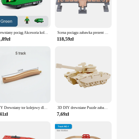
e of teamwork as they play with the various train cars and
ailability of this product makes it an excellent choice for
Drewniany pociąg Akcesoria kolejowe Pociąg elektryczny Magnetyczna kolejka Samochód Diecast Szczelina Pasuje do wszystkich marek Tor kolejowy Zabawki dla dzieci
Scena pociągu zabawka prezent urodzinowy dla dzieci akcesoria kolejowe zabawki dla dzieci czołg zabawka poznawcze drewniane gadżety samochodowe
,89zł
118,59zł
 tables, while its performance and property ensure it can
t any play scenario. Whether it's a simple loop around the
DIY Drewniany tor kolejowy dla dzieci Akcesoria Zabawka Tor kolejowy Zabawki kompatybilne ze wszystkimi torami dla dzieci Prezenty dla chłopców i dziewczynek
3D DIY drewniane Puzzle zabawka seria wojskowa czołg pojazd zestaw modeli kreatywne zmontowane edukacyjne Puzzle zabawki prezenty dla dzieci dzieci
41zł
7,69zł