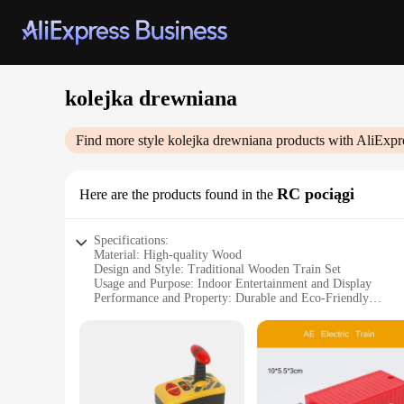
kolejka drewniana
Find more style
kolejka drewniana
products with AliExpr
RC pociągi
Here are the products found in the
Specifications:
Material: High-quality Wood
Design and Style: Traditional Wooden Train Set
Usage and Purpose: Indoor Entertainment and Display
Performance and Property: Durable and Eco-Friendly
Parts and Accessories: Includes Various Train Cars and Acce
Applicable People: Ideal for Children and Hobbyists
Features:
**Captivating Craftsmanship**
The Kolejka Drewniana RC Pociągi is a testament to traditio
adults. Each piece is crafted from high-quality wood, ensuring