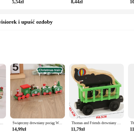
5,54zł
8,44zł
10
isiorek i upuść ozdoby
els
rodzenie, a beautifully crafted wooden Christmas village that is not just a dec
r those who appreciate the charm of wooden Christmas decorations. The vibrant co
ed into a winter wonderland.
n to your holiday decor. The wholesale availability makes it an excellent choice f
ąteczny mały pociąg Ozdoby świąteczne Wesołych Świąt Dekoracje do domu Szczęśliwego Nowego Roku 2025 Kreatywne prezenty dla dzieci Naviidad Prezent
Świąteczny drewniany pociąg Wesołych Świąt Dekoracje do domu 2024 Ozdoba choinkowa Navidad Noel Prezent dla dzieci Szczęśliwego Nowego Roku 2025
Thomas and Friends drewniany pociąg zestaw Thomas Edward Percy Gorden zabawkowy Model magnetyczny kolejka zabawkowa dla chłopców
g it convenient for retailers to offer a wide range of Christmas decorations to
or creating a warm and inviting atmosphere.
14,99zł
11,79zł
11