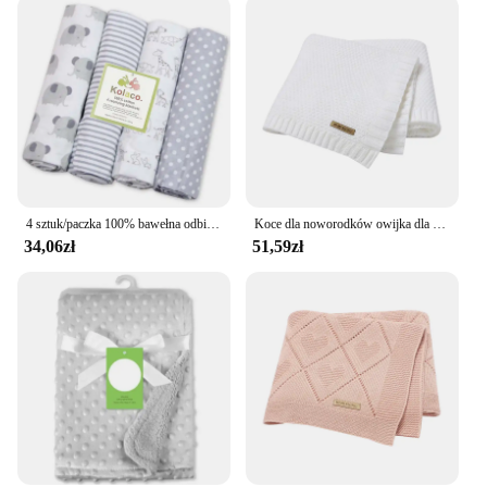
4 sztuk/paczka 100% bawełna odbierający kocyk dziecięcy noworodek 76x76cm prześcieradło dziecięce Supersoft kocyk do przewijania
Koce dla noworodków owijka dla niemowląt oddychająca dzianinowa niemowlę chłopięce łóżeczko komórkowe 100*80cm podkładka dla malucha
34,06zł
51,59zł