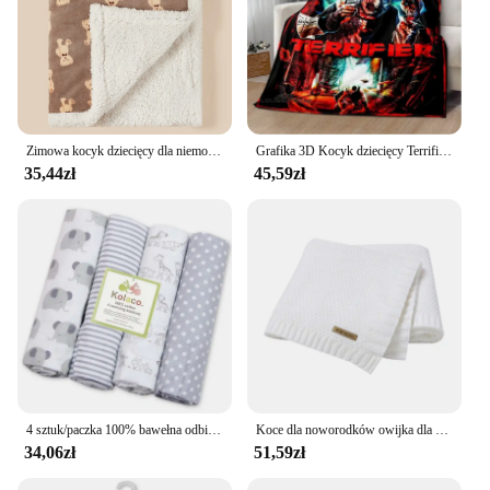
Zimowa kocyk dziecięcy dla niemowląt owijka dla niemowląt flanelowa jagnięca ciepła kołdra dla noworodka pościel miękki koc do wózka dziecięcego Manta Bebe
Grafika 3D Kocyk dziecięcy Terrifier Horror Miękki dom Sypialnia Łóżko Sofa Podróż Biuro Pokrowiec Dekor Wygodne koce do rzucania
35,44zł
45,59zł
4 sztuk/paczka 100% bawełna odbierający kocyk dziecięcy noworodek 76x76cm prześcieradło dziecięce Supersoft kocyk do przewijania
Koce dla noworodków owijka dla niemowląt oddychająca dzianinowa niemowlę chłopięce łóżeczko komórkowe 100*80cm podkładka dla malucha
34,06zł
51,59zł