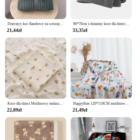
Dziecięcy koc flanelowy na wiosnę i jesień Zagęszczony szyfrowany magiczny polar Zwykły koc z koralowego polaru Pakowany próżniowo
90*70cm z dzianiny koce dla dzieci nowonarodzonych chłopców dziewczynki wózek kołyska owijka dla niemowląt koc malucha do rzucania na zewnątrz kołdry maty
21,44zł
33,35zł
Koce dla dzieci Muślinowy otulacz dla noworodka Frędzle Dwuwarstwowy bawełniany koc letni Łóżko Pocieszyciel Niemowlęce artykuły dla niemowląt Bebe
Happyflute 120*110CM muślinowy otulacz dla noworodka bambusowy bawełniany letni koc łóżko kołdra śliczne koce dla dzieci
22,89zł
21,49zł