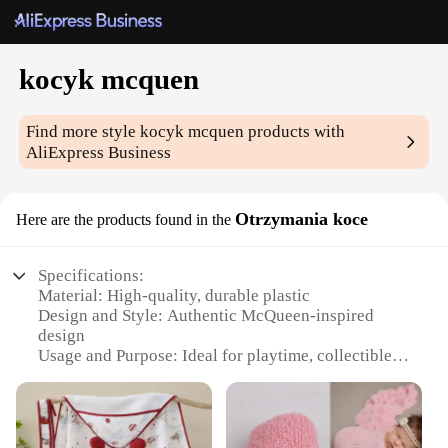
kocyk mcquen
Find more style
kocyk mcquen
products with
AliExpress Business
Otrzymania koce
Here are the products found in the
Specifications:
Material: High-quality, durable plastic
Design and Style: Authentic McQueen-inspired
design
Usage and Purpose: Ideal for playtime, collectibles,
and display
Performance and Property: Sturdy and resistant to
wear and tear
Shape or Size or Weight or Quantity: Compact and