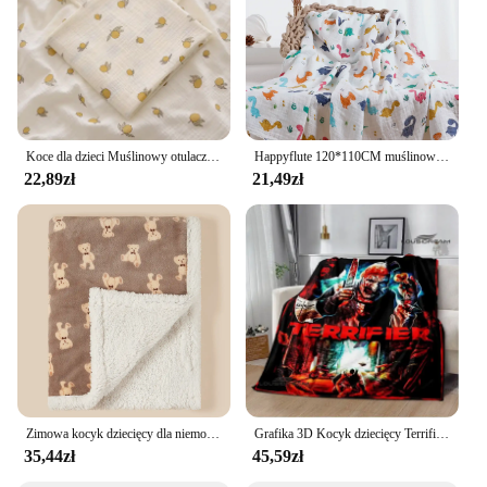
Koce dla dzieci Muślinowy otulacz dla noworodka Frędzle Dwuwarstwowy bawełniany koc letni Łóżko Pocieszyciel Niemowlęce artykuły dla niemowląt Bebe
Happyflute 120*110CM muślinowy otulacz dla noworodka bambusowy bawełniany letni koc łóżko kołdra śliczne koce dla dzieci
22,89zł
21,49zł
Zimowa kocyk dziecięcy dla niemowląt owijka dla niemowląt flanelowa jagnięca ciepła kołdra dla noworodka pościel miękki koc do wózka dziecięcego Manta Bebe
Grafika 3D Kocyk dziecięcy Terrifier Horror Miękki dom Sypialnia Łóżko Sofa Podróż Biuro Pokrowiec Dekor Wygodne koce do rzucania
35,44zł
45,59zł