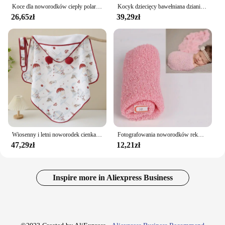
Koce dla noworodków ciepły polar termiczny miękki pokrowiec na wózek dziecięcy czapka z motywem kreskówkowym pościel dla niemowląt otulacz dla dzieci ręcznik kąpielowy
Kocyk dziecięcy bawełniana dzianina noworodek chłopiec dziewczyna pościel kołdra 90*70CM wózek dziecięcy pieluszki moda solidna kochająca pledy Super miękka
26,65zł
39,29zł
Wiosenny i letni noworodek cienka kołdra pokój porodowy noworodek dziecko kołdra z kapturem wiatroszczelna kreskówka
Fotografowania noworodków rekwizyty koc okłady niemowląt dzianiny folia Stretch Photo okłady akcesoria odzieżowe 40*150cm
47,29zł
12,21zł
Inspire more in Aliexpress Business