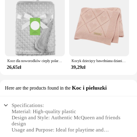
Koce dla noworodków ciepły polar termiczny miękki pokrowiec na wózek dziecięcy czapka z motywem kreskówkowym pościel dla niemowląt otulacz dla dzieci ręcznik kąpielowy
Kocyk dziecięcy bawełniana dzianina noworodek chłopiec dziewczyna pościel kołdra 90*70CM wózek dziecięcy pieluszki moda solidna kochająca pledy Super miękka
26,65zł
39,29zł
Koc i pieluszki
Here are the products found in the
Specifications:
Material: High-quality plastic
Design and Style: Authentic McQueen and friends
design
Usage and Purpose: Ideal for playtime and
imaginative scenarios