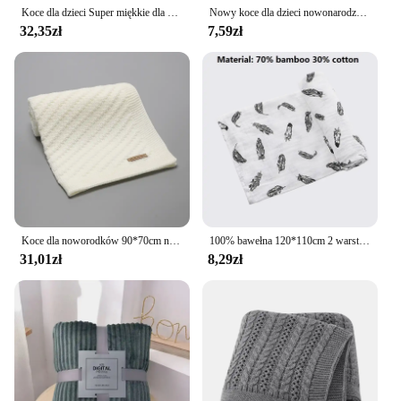
Koce dla dzieci Super miękkie dla noworodka dzianina bawełniana miesiąc owijka dla niemowląt kołdry dziecięce 90*70cm pokrowce do spania dla niemowląt chłopców
Nowy koce dla dzieci nowonarodzony Super miękki bambusowe bawełniane śliniaki dla dzieci muślinowy owijka dla niemowląt 120x110cm pokrowiec na wózek na wycieczkę dla dzieci
32,35zł
7,59zł
Koce dla noworodków 90*70cm noworodek miesiąc owijka dla niemowląt kołdry oddychające maluch chłopięce dziewczynki pokrowiec do spania na wózek
100% bawełna 120*110cm 2 warstwy noworodka wanienka czepek ręcznikowy muślinowa kocyk do owijania dla dzieci opakowanie pokrowiec na wózek sprzedaż hurtowa Dropshipp
31,01zł
8,29zł