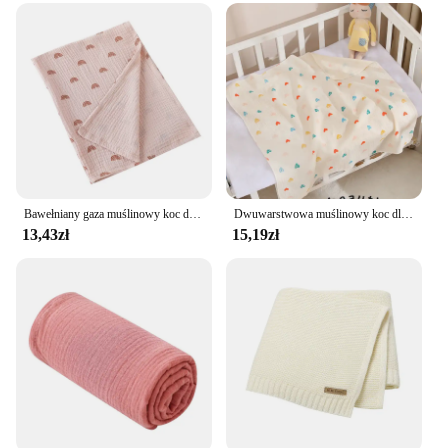
Shape and Size: Compact and portable for on-the-go
adventures
Performance and Property: Durable and long-lasting
for countless stories
Parts and Accessories: Comes with multiple sets for
enhanced play
Features:
**Captivating Playtime with McQueen and
Friends**
Bawełniany gaza muślinowy koc dla dziecka Super miękki noworodek owijka dla niemowląt szybkoschnący chłopiec dziewczyna dzieci ręcznik kąpielowy wózek dziecięcy koc narzuta
Dwuwarstwowa muślinowy koc dla dziecka noworodek otrzymuje koc bawełniany owinięty pokrowiec na wózek rzeczy dla dziecka pościeli
13,43zł
15,19zł
Immerse your child in the world of adventure with
the kocyk mcquen sets, a collection of toys that
bring the beloved characters from the hit movie
Cars to life. These playsets are not just toys; they
are a gateway to a world of imagination and
creativity. The authentic design and style of
McQueen and his friends are sure to captivate any
child's attention, making playtime an exciting and
engaging experience.
**Durable and Long-Lasting Fun**