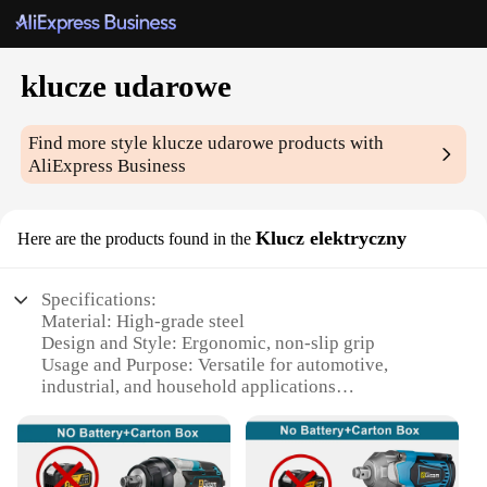
klucze udarowe
Find more style
klucze udarowe
products with
AliExpress Business
Klucz elektryczny
Here are the products found in the
Specifications:
Material: High-grade steel
Design and Style: Ergonomic, non-slip grip
Usage and Purpose: Versatile for automotive,
industrial, and household applications
Typical Adaptive Scenario: Quick and efficient in
emergency situations
Shape or Size or Weight or Quantity: Compact and
lightweight, with multiple sets available for