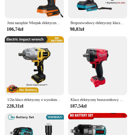
Jemi narzędzie Wkrętak elektryczny klucz udarowy wkrętarka akumulatorowa 3 w 1 z silnikiem bezszczotkowym Max 4000 obr/min o zmiennej prędkości obrotowej
Bezprzewodowy elektryczny klucz udarowy Elektronarzędzie Bezszczotkowy klucz elektryczny Gniazdo wiertarki ręcznej do akumulatora 21 V
106,74zł
98,83zł
1/2in klucz elektryczny o wysokim momencie obrotowym bezszczotkowy akumulatorowy klucz udarowy dekoracja zespołu elektronarzędzia do akumulatora Dewalt 20V
Klucz elektryczny bezszczotkowy 1/2 do naprawy samochodów ciężarowych Milwaukee śrubokręt wiertarka udarowa wielokrotnego ładowania narzędzia akumulatorowe 18V
228,31zł
187,54zł