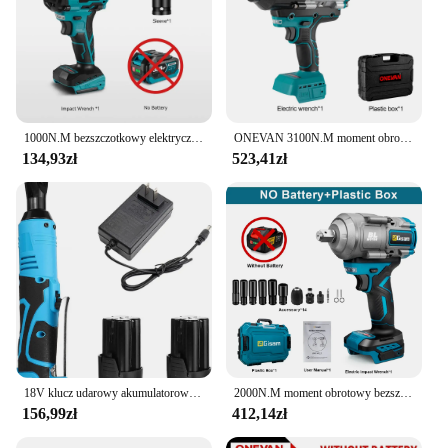
1000N.M bezszczotkowy elektryczny klucz udarowy bezprzewodowy klucz elektryczny 1/2 cala śrubokręt nasadowy elektronarzędzia do akumulatora Makita 18V
ONEVAN 3100N.M moment obrotowy bezszczotkowy elektryczny klucz udarowy klucz akumulatorowy śrubokręt nasadowy elektronarzędzia do akumulatora Makita 18V
134,93zł
523,41zł
18V klucz udarowy akumulatorowe klucz elektryczny 3/8 Cal kątowe klucze zapadkowe klucz udarowy elektronarzędzia #20
2000N.M moment obrotowy bezszczotkowy elektryczny klucz udarowy 1/2 cala śrubokręt akumulatorowy klucz elektryczny elektronarzędzia do akumulatora Makita 18V
156,99zł
412,14zł