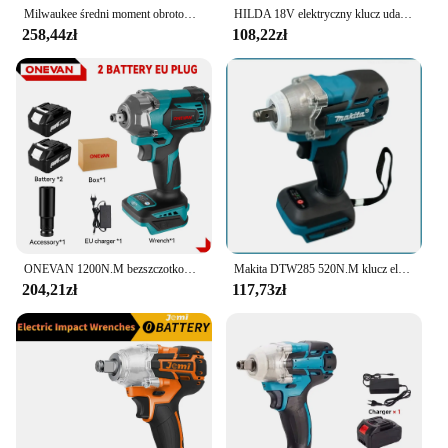
Milwaukee średni moment obrotowy udar profesjonalny klucz 18V bateria litowa elektryczny akumulatorowy szybki samochód naprawa ciężarówek elektronarzędzia
HILDA 18V elektryczny klucz udarowy akumulator 1/2 klucz nasadowy bezprzewodowy bez akumulatora uderzenie dużej mocy w naprawie samochodu
258,44zł
108,22zł
ONEVAN 1200N.M bezszczotkowy elektryczny klucz udarowy 3 funkcje 1/2 cala wkrętarka akumulatorowa wiertarka elektryczna do akumulatora Makita 18 V
Makita DTW285 520N.M klucz elektryczny udarowy klucz bezszczotkowy narzędzie akumulatorowe elektronarzędzia akumulator do akumulatora Makita 18V 2024
204,21zł
117,73zł