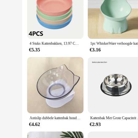
4 Stuks Kattenbakken, 13.97 Cm Breed Ondiep Voedsel Voor Huisdieren En Waterschotels, Plastic Antislip Kleurrijke Voerplaten Voor Kleine Katten, Kittens,
1pc Whisker
€5.35
€3.16
Antislip dubbele kattenbak hondenbak met stand voor het voederen van katten voor katten voerbakken voor huisdieren voor honden feeder productbenodigdheden
Kattenbak Met Grote Capaciteit R
€4.62
€2.93