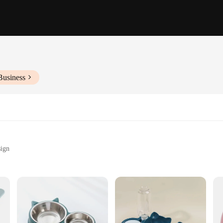
Business
sign
tdoor environments
ble, with ample space for food and water
ool for any kitten caregiver. Designed with the comfort and well-being of your
alike. Its robust plastic construction ensures durability, making it a reliable ch