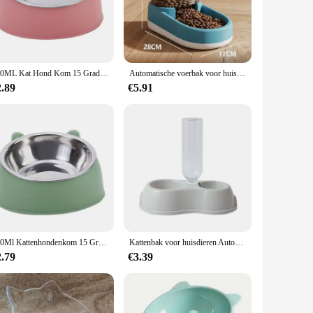
dently.
oerbak is easy to clean, preventing the buildup of bacteria
en with food and water wherever they are, whether it's in the
ey have enough food and water to stay healthy and happy.
100ML Kat Hond Kom 15 Graden Verhoogde Antislip Puppy Basis Kattenvoer Drinkwater Feeder Tilt Safeguard Hals voerbak Accessoires
Automatische voerbak voor huisdieren Kattenvoerbak Dingen voor katten Puppykom Voedings- en bewateringsbenodigdheden Drinker Honden Kattenproducten
2.89
€5.91
tion to any kitten care package, available for wholesale
 wants to provide the best for your kitten, this voerbak is
er bowl for birds. With its practical design and easy-to-clean
100Ml Kattenhondenkom 15 Graden Verhoogde Antislip Puppy Basis Drinkwater Feeder Kantelbeveiliging Nek Huisdieraccessoires
Kattenbak voor huisdieren Automatische voerbak Waterdispenser Kattenvoerbak met drinken Verhoogde standaard Dubbele schotelkommen voor katten Honden Huisdier
2.79
€3.39