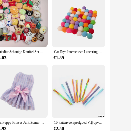
Huisdier Schattige Knuffel Set Kat Speelgoed Met Catmint Kitten Kattenkruid Speelgoed Met Geur Kat Mini Kattenkruid Speelgoed Kauwen Tanden Slijpen Dierbenodigdheden
Cat Toys Interactieve Lancering Training Speelgoed Voor Pet Kitten Creatieve Mini Shooting Gun Games Stretch Pluche Ball Speelgoed Dierbenodigdheden
5.03
€1.89
Kat Puppy Prinses Jurk Zomer Huisdier Kleding Gestreepte Plaid Jurken Met Boog Voor Katten Kitten Konijn Sphynx Kleding Ropa Para gato
10-kattenveerspeelgoed Vrij opvouwbare veervorm Meerkleurig Kat Stuiterend Kittenspeelgoed Interactief speelgoed voor katten Dierbenodigdheden
3.92
€2.50