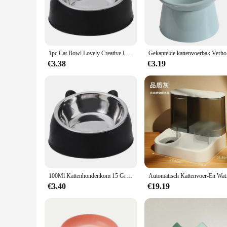
handling and pouring, reducing the risk of spills and messes, w
**Convenience and Hygiene**
Cleanliness is paramount when it comes to kitten care, and t
and ensuring your kitten's food and water remain fresh and sa
comfort of your home or during a trip to the park. The ampl
1pc Cat Bowl Lovely Creative Inclined Kitten Puppy Food Feeding Bowls Stainless Steel Cats Drinking Feeder Pet Dogs Cats Feeders
Gekantelde 
**Versatility and Accessibility**
€3.38
€3.19
The kitten voerbak kat Kommen is not just a feeding dish; it'
purchase from trusted vendors and suppliers. Whether you're 
a reliable choice. Its versatility extends beyond kitten care;
feature, the kitten voerbak kat Kommen is a must-have for a
100Ml Kattenhondenkom 15 Graden Verhoogde Antislip Puppy-Basis Kattenvoer Drinkwater Feeder Kantelbeveiliging Nek Pet Kom Accessoires
Automatisch Kattenvo
€3.40
€19.19