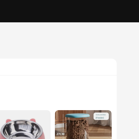
 feline companions in mind, this wholesale-friendly voerbak
oice for frequent use. The ergonomic design allows for easy