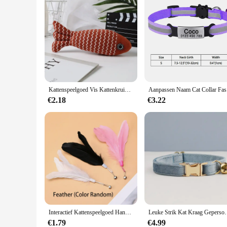
Kattenspeelgoed Vis Kattenkruid Speelgoed Interactief kattenspeeltje Kat kauwspeeltje Kattenkussen Speelgoed Kitten Oefening Kicker Speelgoed voor binnenkatten Kitty Kit
Aanpassen N
€2.18
€3.22
Interactief Kattenspeelgoed Handgratis Kattenstick Spelende Kitten Speeltje Teaser Toverstaf Speelgoed Zuignap Vogel/Veren Kat Toverstaf Dierbenodigdheden
Leuke Strik Kat Kraag Gepersonaliseerde Kat 
€1.79
€4.99