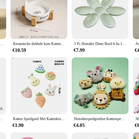
Ware verhoogde kattenbak, anti-tip plastic verhoogde voerbak voor huisdieren met gekantelde rand, nekbescherming Kitty Food
Keramische dubbele kom Kattenbak Antislip verhoogde bamboe Tafelvoerbak Dierbenodigdheden Watervoeders Benodigdheden voor kleine honden
1 Pc Huisdier Diner Bord 6-In-1 Pet Food Hondenbak Anti-Verstikking Bloemvormige Kitten Voederbak Kat En Hond Automatische Feeder
€10.59
€7.99
€
oestvrijstalen Voerbak Voor Huisdieren, Drinkbak Voor Katten En Honden, Metalen Voerbak En Goedkoop
Katten Speelgoed Met Kattenkruid Pluche Kattenspeelgoed Voor Kitten Tanden Slijpen Duimkussen Kauwen Speelgoed Klauwen Duim Beet Huisdier Accessoires
Huisdierspeelgoedset Kattenspeelgoedset Met Catmint Kitten Pluche Kattenkruid Speelgoed Met Geur Kat Mini Kattenkruid Kauwspeeltje Tandenslijpen Dierbenodigdheden
€1.90
€4.05
€