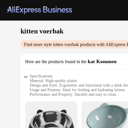
kitten voerbak
Find more style
kitten voerbak
products with AliExpress 
kat Kommen
Here are the products found in the
Specifications:
Material: High-quality plastic
Design and Style: Ergonomic and functional with a sleek de
Usage and Purpose: Ideal for feeding and hydrating kittens
Performance and Property: Durable and easy to clean
Typical Adaptive Scenario: Suitable for both indoor and ou
Shape or Size or Weight or Quantity: Lightweight and porta
Features:
**Optimized for Kitten Care**
The kitten voerbak kat Kommen is a versatile and essential t
is a must-have for veterinarians, pet stores, and individuals 