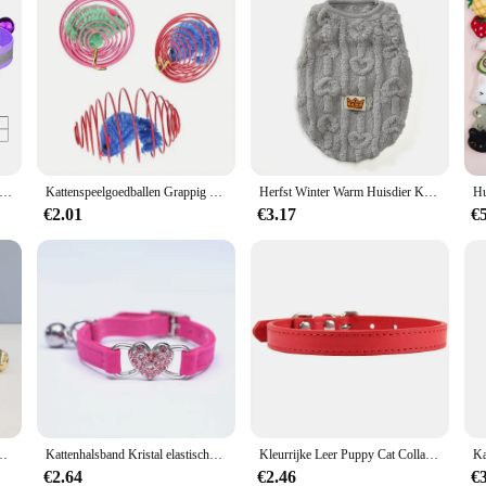
aam Cat Collar Fast Breaway Nylon Gepersonaliseerde Id Met Bell Pet Producten Kleine Verstelbare Unisex Kitten Benodigdheden
Kattenspeelgoedballen Grappig Rekbaar Kitten Veren Speelgoed Interactieve Gekooide Ratten Rollende Kattenballen Willekeurige Kleur Kattenaccessoires Huisdier
Herfst Winter Warm Huisdier Kat Kleding Zacht Gezellig Fleece Kostuum Voor Kleine Middelgrote Honden Kitten Puppy Vest Jas Pet Pug Sweatshirts
€2.01
€3.17
€
Halsband Met Bel Graveren Id Tag Naambord Kitten Kragen Ketting
Kattenhalsband Kristal elastische halsband Fluwelen bel Hartvormige halsband Huisdierketting Zachte bel Stretch huisdier Kittenhalsbanden Verstelbaar
Kleurrijke Leer Puppy Cat Collar Cute Kitten Ketting Naam Gepersonaliseerde Kraag Voor Katten Honden Dierbenodigdheden Accessoires Harnas
€2.64
€2.46
€