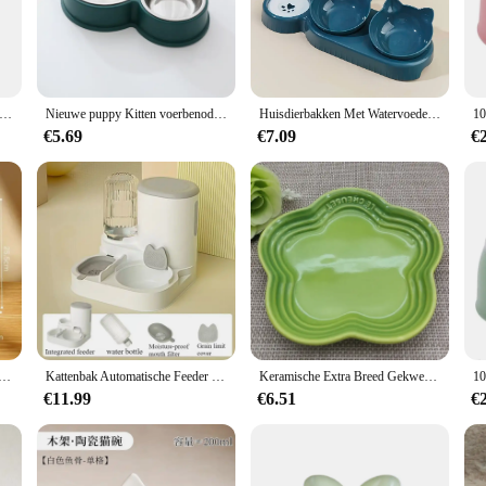
hich is particularly beneficial for kittens that are still learning to eat indepen
he kitten voerbak kat Kommen excels in this aspect. The smooth surface of the v
fe. Its lightweight nature makes it portable, allowing you to provide your kitt
e space within the voerbak caters to the needs of growing kittens, ensuring th
kattenvoerbak Verhoogde kattenbak Ergonomische kattenvoerbak Anti-braken Verhoogde kattenvoerbak Antislip voor katten Honden
Nieuwe puppy Kitten voerbenodigdheden Twee voerbakken Hondenvoer drinker Roestvrijstalen drinkbak voor huisdieren Feeder toegangsapparaat
Huisdierbakken Met Watervoeder, 3 In 1 Oorontwerp Gekanteld Kattenwater En Voerbak Set Met Zwaartekracht Waterfles Voor Nekbescherming
€5.69
€7.09
€
s a statement of care and commitment to your feline friends. It's a perfect addi
a pet store owner looking to expand your product offerings or an individual who
 it can also be used for other small pets like puppies or even as a convenient wat
nyone involved in the care and nurturing of young animals.
er-En Watervoerapparaat, Kattenbak, Dierbenodigdheden. Hondenbak, Kattenbassin, 2-In-1 Waterdispenser
Kattenbak Automatische Feeder Voor Katten, Honden, Huisdieren, Waterdispensers, Geïntegreerde Kattenbak, Kattenvoerbak, Honden, Eten, Drinken Wa
Keramische Extra Breed Gekweekte Kattenvoerbak, Verhoogde Huisdierenkommen Tegen Braken Kattenvoeder Snorhaar Stressvrij 5.5 ''Kattenvoerkom
€11.99
€6.51
€