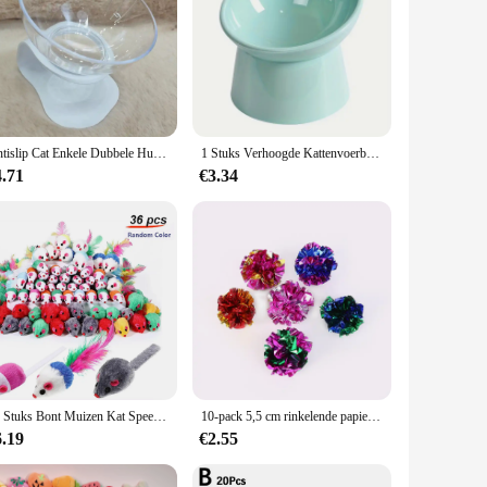
Antislip Cat Enkele Dubbele Huisdierenkommen Met Standaard Voedselvoer En Waterbakken Helling Stand Katten Feeders Voeden Kitten Benodigdheden
1 Stuks Verhoogde Kattenvoerbakken Anti-Braken, Voerbak Voor Huisdieren Voor Katten Met Een Plat Gezicht, Kleine Honden, Bescherm De Wervelkolom Van Huisdieren, Vaatwasmachinebestendig
4.71
€3.34
36 Stuks Bont Muizen Kat Speelgoed Rammelaar Muis Kat Speelgoed Diverse Interactieve Kat Speelgoed Voor Indoor Kitten Kat Vangst Spelen Muis
10-pack 5,5 cm rinkelende papieren bal huisdier kattenspeelgoed interactieve huisdierproducten voor kitten kattenaccessoires dierbenodigdheden
6.19
€2.55