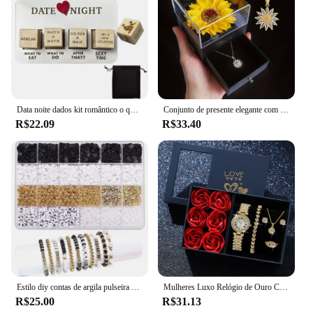
Data noite dados kit romântico o que fazer data noite para casais amantes dia data noite festa dados brinquedo aniversário presente dos namorados
Conjunto de presente elegante com colar de girassol – Comemore o amor, lealdade, perfeito para o dia das mães, aniversários, dia dos namorados, casamentos
R$22.09
R$33.40
Estilo diy contas de argila pulseira fazendo kit amizade carta dourada contas kit para fazer jóias feminino adolescente meninas presente aniversário
Mulheres Luxo Relógio de Ouro Conjunto de pulseiras e colares, Relógio de pulso quartzo de diamante feminino, Dia dos Namorados, Presente do Dia das Mães, Fashion, 6 peças
R$25.00
R$31.13