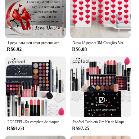
1 peça, para meu amor presente acrílico para seu namorado romântico presentes namorada amor presentes fofos ideias aniversário dos namorados aniversário
Nova 18 pçs/set 3M Corações Vermelhos Barbante Pendurado Guirlanda Guirlanda DIY Dia Dos Namorados Dia Do Aniversário de Casamento Festa de Aniversário Decoração
R$6.92
R$6.08
POPFEEL-Kit completo de maquiagem feminina, conjunto de maquiagem tudo em um, delineador de sobrancelha e sombra incluídos
Popfeel Tudo em Um Kit de Maquiagem, Fundação Sombra, Lipgloss, Batom Primer, Presente para Meninas Mulheres Adolescentes
R$91.63
R$97.25