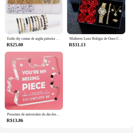
Estilo diy contas de argila pulseira fazendo kit amizade carta dourada contas kit para fazer jóias feminino adolescente meninas presente aniversário
Mulheres Luxo Relógio de Ouro Conjunto de pulseiras e colares, Relógio de pulso quartzo de diamante feminino, Dia dos Namorados, Presente do Dia das Mães, Fashion, 6 peças
R$25.00
R$31.13
Presentes de aniversário do dia dos namorados, presentes românticos para casais, namorada, namorado, marido, esposa, aniversário
R$13.86