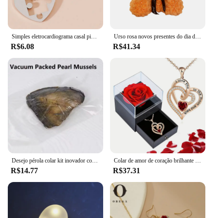
Simples eletrocardiograma casal pingente colar, coração magnético pingente emenda colar, presente do dia dos namorados, boa qualidade
Urso rosa novos presentes do dia dos namorados 25cm flor ursos decorações florais artificiais presente do dia das mães para o festival da namorada e
R$6.08
R$41.34
Desejo pérola colar kit inovador corrente charme para presente de feriado encantos diy para fazer jóias charme pingente conjunto
Colar de amor de coração brilhante com caixa de presente de rosa luxuosa para namorada mãe presente de natal dos namorados 2024 acessórios românticos
R$14.77
R$37.31