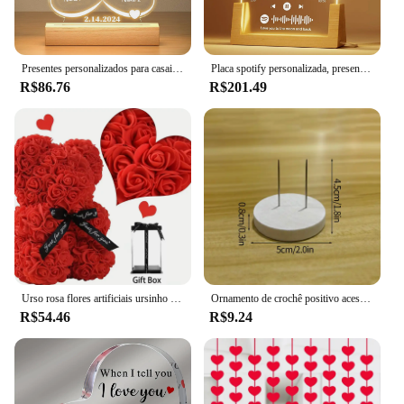
Presentes personalizados para casais, moldura de foto personalizada com luz noturna, aniversário, dia dos namorados, presentes para mulheres, homens, namorada, ele
Placa spotify personalizada, presentes para o dia dos namorados, placa de moldura de música acrílica personalizada, aniversário romântico, namorada
R$86.76
R$201.49
Urso rosa flores artificiais ursinho de pelúcia namorada aniversário natal presente do dia dos namorados presente de aniversário para casamento
Ornamento de crochê positivo acessórios de mesa diy tecelagem artesanal girassol chaveiro pingente dia dos namorados amor batata presente
R$54.46
R$9.24