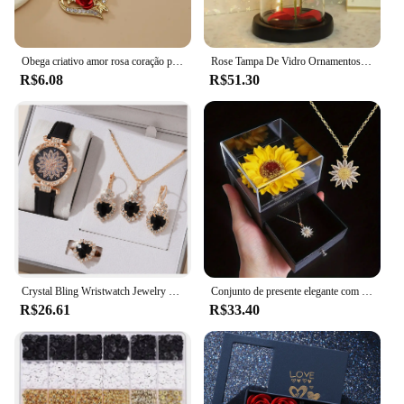
Obega criativo amor rosa coração pingente colar para mulheres requintado zircão para sempre colar romântico dia dos namorados jóias
Rose Tampa De Vidro Ornamentos, Presente Do Dia Dos Namorados, Presente De Aniversário, Aniversário De Casamento, Ação De Graças etc, 1Pc
R$6.08
R$51.30
Crystal Bling Wristwatch Jewelry Kit para Mulheres, Conjuntos de relógios, Presentes para Mãe, Esposa, Namorada
Conjunto de presente elegante com colar de girassol – Comemore o amor, lealdade, perfeito para o dia das mães, aniversários, dia dos namorados, casamentos
R$26.61
R$33.40