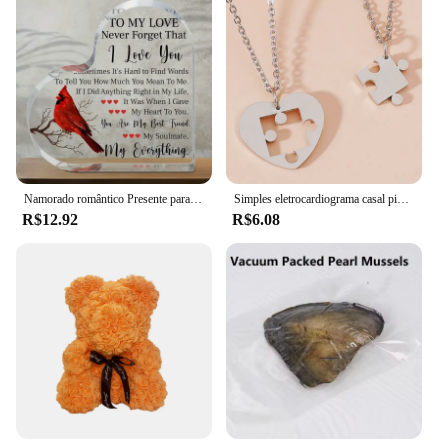
Namorado romântico Presente para ela, Amor das meninas, Presente bonito, Aniversário criativo, Dia dos Namorados, Aniversário
Simples eletrocardiograma casal pingente colar, coração magnético pingente emenda colar, presente do dia dos namorados, boa qualidade
R$12.92
R$6.08