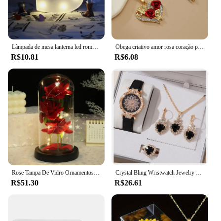
Lâmpada de mesa lanterna led romântica de dia dos namorados, candeeiro de mesa lanterna para natal e casamento
Obega criativo amor rosa coração pingente colar para mulheres requintado zircão para sempre colar romântico dia dos namorados jóias
R$10.81
R$6.08
Rose Tampa De Vidro Ornamentos, Presente Do Dia Dos Namorados, Presente De Aniversário, Aniversário De Casamento, Ação De Graças etc, 1Pc
Crystal Bling Wristwatch Jewelry Kit para Mulheres, Conjuntos de relógios, Presentes para Mãe, Esposa, Namorada
R$51.30
R$26.61