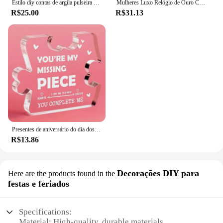
Estilo diy contas de argila pulseira fazendo kit amizade carta dourada contas kit para fazer jóias feminino adolescente meninas presente aniversário
Mulheres Luxo Relógio de Ouro Conjunto de pulseiras e colares, Relógio de pulso quartzo de diamante feminino, Dia dos Namorados, Presente do Dia das Mães, Fashion, 6 peças
R$25.00
R$31.13
Presentes de aniversário do dia dos namorados, presentes românticos para casais, namorada, namorado, marido, esposa, aniversário
R$13.86
Decorações DIY para
Here are the products found in the
festas e feriados
Specifications:
Material: High-quality, durable materials