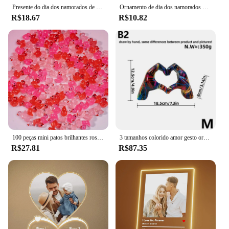
Presente do dia dos namorados de madeira amor coração quebra-cabeça ornamento diversão diy "eu te amo" prop quebra-cabeça noivo melhor homem fontes de festa de casamento
Ornamento de dia dos namorados presente de relacionamento de amor conjunto de presente de relacionamento presente de dia dos namorados caixa cega de amor san valentin
R$18.67
R$10.82
100 peças mini patos brilhantes rosa, ideia para lembrancinhas, decoração de feriados e presentes de dia dos namorados, decoração de casa que brilha no escuro
3 tamanhos colorido amor gesto ornamento casa sala de estar decoração desktop casal presente do dia dos namorados fotografia fundo decoração
R$27.81
R$87.35