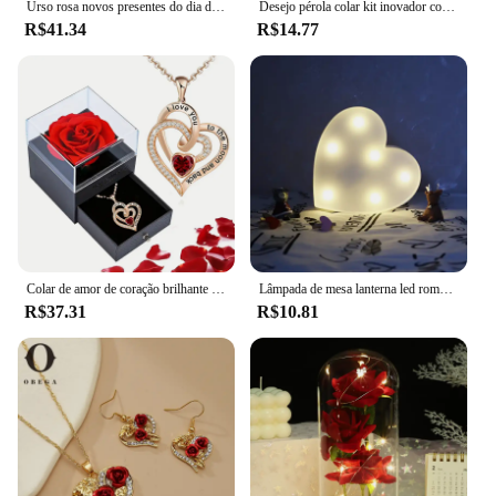
Urso rosa novos presentes do dia dos namorados 25cm flor ursos decorações florais artificiais presente do dia das mães para o festival da namorada e
Desejo pérola colar kit inovador corrente charme para presente de feriado encantos diy para fazer jóias charme pingente conjunto
R$41.34
R$14.77
Colar de amor de coração brilhante com caixa de presente de rosa luxuosa para namorada mãe presente de natal dos namorados 2024 acessórios românticos
Lâmpada de mesa lanterna led romântica de dia dos namorados, candeeiro de mesa lanterna para natal e casamento
R$37.31
R$10.81