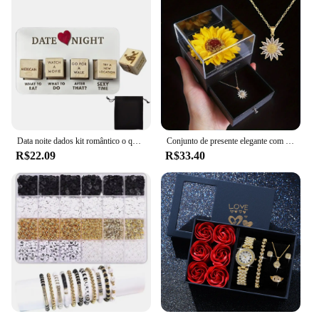
Data noite dados kit romântico o que fazer data noite para casais amantes dia data noite festa dados brinquedo aniversário presente dos namorados
Conjunto de presente elegante com colar de girassol – Comemore o amor, lealdade, perfeito para o dia das mães, aniversários, dia dos namorados, casamentos
R$22.09
R$33.40