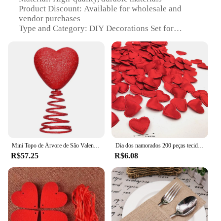
Product Discount: Available for wholesale and
vendor purchases
Type and Category: DIY Decorations Set for
Festivals and Holidays
Design and Style: Colorful and vibrant DIY
decorations
Usage and Purpose: Ideal for festive and holiday
decoration
Typical Adaptive Scenario: Suitable for various
events and celebrations
Shape or Size or Weight or Quantity:
Comprehensive set with multiple pieces
Features:
Mini Topo de Árvore de São Valentim Topo de Árvore de Coração Vermelho Simples Decoração de Dia dos Namorados Ornamento de Topo de Árvore Personalizado para Decoração de Feriado
Dia dos namorados 200 peças tecido acolchoado romântico jogando pétalas corações de amor para mesa e tapete decoração de festa de casamento
|Vendors|
R$57.25
R$6.08
**Unleash Your Creative Side**
The kit namorados is the ultimate DIY decorations
set for those who love to add a personal touch to
their festive and holiday celebrations. This set is not
just a collection of items; it's a gateway to
unleashing your creativity and crafting unique