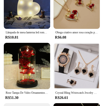
Lâmpada de mesa lanterna led romântica de dia dos namorados, candeeiro de mesa lanterna para natal e casamento
Obega criativo amor rosa coração pingente colar para mulheres requintado zircão para sempre colar romântico dia dos namorados jóias
R$10.81
R$6.08
Rose Tampa De Vidro Ornamentos, Presente Do Dia Dos Namorados, Presente De Aniversário, Aniversário De Casamento, Ação De Graças etc, 1Pc
Crystal Bling Wristwatch Jewelry Kit para Mulheres, Conjuntos de relógios, Presentes para Mãe, Esposa, Namorada
R$51.30
R$26.61