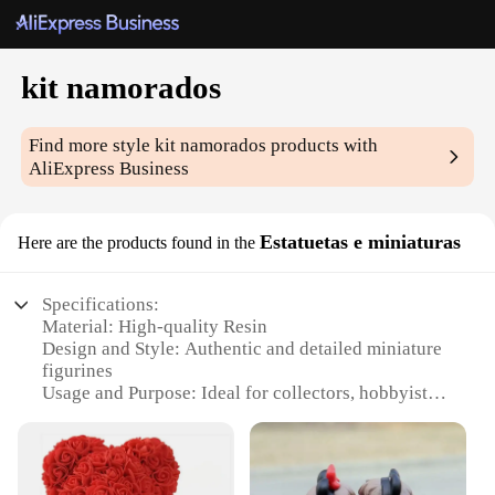
kit namorados
Find more style
kit namorados
products with
AliExpress Business
Estatuetas e miniaturas
Here are the products found in the
Specifications:
Material: High-quality Resin
Design and Style: Authentic and detailed miniature
figurines
Usage and Purpose: Ideal for collectors, hobbyists,
and decorative display
Shape and Size: Variety of sizes to fit different
display needs
Performance and Property: Durable and long-lasting