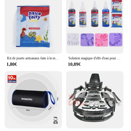
Kit de jouets artisanaux faits à la main pour enfants, elfe d'eau nickel able, compagnon de moule océanique 3D, ensemble de jouets de gel Aqua, bricolage, 100ml
Solution magique d'elfe d'eau pour enfants, compagnon de moule océanique, ensemble de jouets Aqua DegradGel, cadeau artisanal pour enfants
1,80€
10,89€