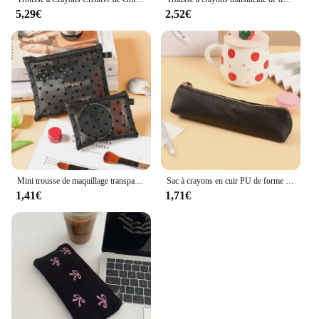
5,29€
2,52€
Mini trousse de maquillage transparente en forme de cœur pour femme, portable, rouge à lèvres, cosmétique, stockage, poudres, Ins Clear Ctue, petit, chaud, 1 pièce
Sac à crayons en cuir PU de forme triangulaire simple, étui à documents vintage, stockage de poudres pour stylos, papeterie, sac à crayons scolaire, nouveau
1,41€
1,71€