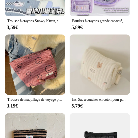
Trousse à crayons Snowy Kitten, sac à crayons étudiant, imprimé multifonctionnel, double couche, haute esthétique, grande capacité, blanc
Poudres à crayons grande capacité, 9 couches, poignées double face amovibles, Poudres réversibles pour étudiants, Sac de rangement multifonctionnel, Nouveau
3,59€
5,89€
Trousse de maquillage de voyage pour femme, trousse de toilette mignonne, trousse à pinceaux de maquillage, sacs à cosmétiques, sacs à main à fermeture éclair
Ins-Sac à couches en coton pour poussette, sacoche pour articles de bébé, caddie, sacoche à fermeture éclair, trousse de maquillage pour femmes et enfants
3,19€
5,79€