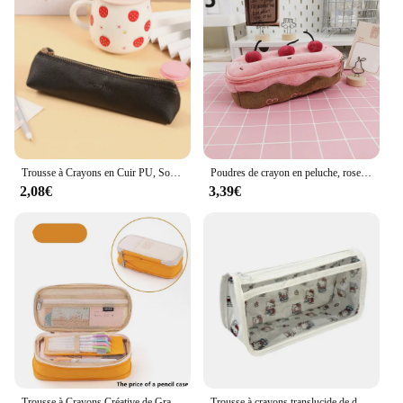
Trousse à Crayons en Cuir PU, Solide, Bonbon, Mini Boîte, Fournitures Scolaires, Papeterie d'Étudiant
Poudres de crayon en peluche, rose flou, aucun gâteau Kawaii, grande capacité, étui esthétique Y2K, support de boîte
2,08€
3,39€
Trousse à Crayons Créative de Grande Capacité pour Étudiant, Sac de Rangement de Bureau, Fournitures Scolaires
Trousse à crayons translucide de dessin animé Sanurgente, sac de rangement de grande capacité, fournitures de papeterie, sacs cosmétiques en poudres, cadeaux mignons, Hello Kitty