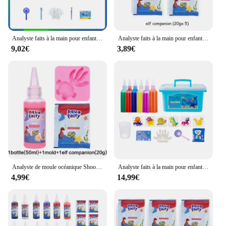
Analyste faits à la main pour enfants, bricolage, eau, elfe, océan, moule, compagnon, 3D, nickel é, Aqua, gel, ensemble de jouets, artisanat, cadeau
Analyste faits à la main pour enfants, bricolage, eau, elfe, océan, moule, compagnon, 3D, nickel é, Aqua, gel, ensemble de jouets, artisanat, cadeau
9,02€
3,89€
Analyste de moule océanique Shoous DegradMagic Water Elf, lueur dans le noir, artisanat de bricolage, matériaux exécutifs, cadeaux pour les enfants
Analyste faits à la main pour enfants, bricolage, eau, elfe, océan, moule, compagnon, 3D, nickel é, Aqua, gel, ensemble de jouets, artisanat, cadeau
4,99€
14,99€