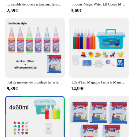
Ensemble de jouets artisanaux faits à la main pour enfants, elfe d'eau et océan, compagnon de moule 3D, nickel é de gel aquatique, cadeau de bricolage
Shoous Magic Water Elf Ocean Mold Companion, Kit fait main 3D, Ensemble de gel de dégradation Aqua, Artisanat, Ensemble de matériel de bricolage, Cadeau pour enfants
2,59€
3,69€
Kit de matériel de bricolage fait à la main pour enfants, elfe d'eau magique Shoous, compagnon de moule océanique, ensemble de gel de dégradation Aqua, cadeau d'artisanat 3D, 50ml
Elfe d'Eau Magique Fait à la Main pour Enfant, Kit d'Artisanat Créatif, Jouets Montessori, Gels d'Eau Colorés, Origami Magique
9,39€
14,99€