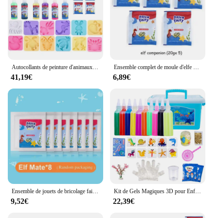
Autocollants de peinture d'animaux faits à la main pour enfants, kits de moule 3D faits à la main, ensemble de jouets Aqua DegradGel, artisanat de bricolage, cadeau de jouets
Ensemble complet de moule d'elfe d'eau de bricolage pour des enfants, kits faits à la main 3D, ensemble de jouets Aqua DegradGel, artisanat, cadeau de Noël
41,19€
6,89€
Ensemble de jouets de bricolage faits à la main pour enfants, moule d'elfe d'eau et d'océan, kits 3D, dégradés Aqua Gel, artisanat, cadeaux de Noël
Kit de Gels Magiques 3D pour Enfants, Moules à l'Eau et à l'Océan, Compagnon, Animal, Ensemble de Jouets, Cadeau
9,52€
22,39€