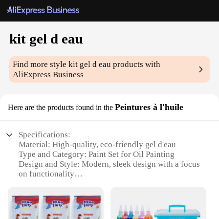
kit gel d eau
Find more style
kit gel d eau
products with
AliExpress Business
Peintures à l'huile
Here are the products found in the
Specifications:
Material: High-quality, eco-friendly gel d'eau
Type and Category: Paint Set for Oil Painting
Design and Style: Modern, sleek design with a focus
on functionality
Usage and Purpose: Ideal for both professional and
amateur artists
Performance and Property: Excellent blending and
adherence to surfaces