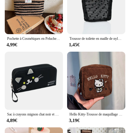
Pochette à Cosmétiques en Peluche à Pois Rayés Colorés, Grande Capacité, Poudres de Maquillage, Trousse de Toilette, Voyage en Plein Air, Rangement de Maquillage, Nouveau
Trousse de toilette en maille de nylon en forme de cœur pour femmes, trousse cosmétique, trousse de maquillage, trousse de toilette multifonctionnelle, rouge à lèvres, clé, porte-monnaie, poudres
4,99€
1,45€
Sac à crayons mignon chat noir et blanc, sac de rangement portable avec insertion de stylo, sac en filet, grande capacité, fournitures scolaires
Hello Kitty-Trousse de maquillage brodée en tissu velours côtelé pour femme, trousse de toilette portable pour déterminer
4,89€
3,19€