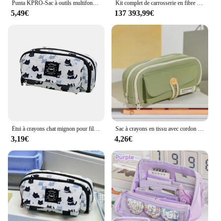
Punta KPRO-Sac à outils multifonctionnel, kit d'électricien, sac de rangement d'outils de maintenance, kit de réparation, sac d'organisation, 12 pouces
Kit complet de carrosserie en fibre de carbone sèche, kit de tambours, Porsche 911, 992, Carrera S, 2019-2023
5,49€
137 393,99€
Étui à crayons chat mignon pour fille, boîte de poudres à stylo double couche, sacs à crayons chaton Kawaii multifonctionnels, fournitures scolaires de papeterie
Sac à crayons en tissu avec cordon en coton, sac à boutons, fournitures scolaires, sac de rangement de grande capacité, étui à stylos bricolage pour enfants, mignon, étudiant
3,19€
4,26€