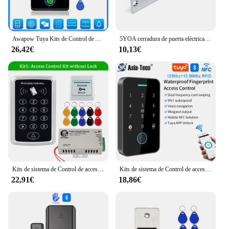
Awapow Tuya Kits de Control de Acceso CF1-2.4G Wifi sistema de Control de Acceso de puerta seguridad impermeable huella digital cerradura electrónica
5YOA cerradura de puerta eléctrica, sistema de Control de acceso electrónico, nuevo, a prueba de fallos, 5YOA, nuevo StrikeL01
26,42€
10,13€
Kits de sistema de Control de acceso para el hogar, teclado RFID, controlador de acceso de 125KHz, 1000 usuarios + 180KG, cerradura magnética eléctrica, cerraduras de ataque
Kits de sistema de Control de acceso de cerradura de puerta con pantalla de 1,77 pulgadas, teclado Bluetooth, lector de tarjetas IC RFID, huella dactilar, teclado de Metal, aplicación Tuya
22,91€
18,86€