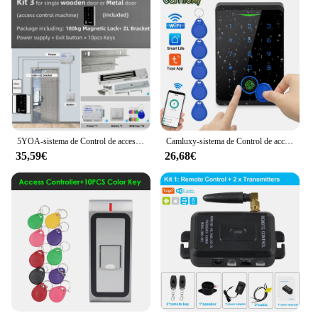
5YOA-sistema de Control de acceso de puerta Tuya Wifi, resistente al agua, controlador de teclado RFID, aplicación de desbloqueo remoto, cerraduras eléctricas magnéticas
Camluxy-sistema de Control de acceso para puerta eléctrica, kit de cerradura magnética con teclado RFID, huella dactilar, resistente al agua, 2,4G, Wifi, aplicación Tuya
35,59€
26,68€