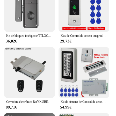
Kit de bloqueo inteligente TTLOCK, bloqueo con teclado sin llave, Control remoto, cerrojo eléctrico Invisible, puerta de madera, Motor oculto
Kits de Control de acceso integrados de Metal, juego de F99, lector de llavero RFID de 125KHz, cerradura de puerta eléctrica con huella dactilar, abridor de puerta impermeable
36,02€
29,73€
Cerradura electrónica RAYKUBE, cerradura inteligente con Control remoto inalámbrico sin llave, Invisible para seguridad del hogar, Kit DIY R-W39
Kit de sistema de Control de acceso de puerta, teclado RFID IP68, impermeable, cerradura magnética eléctrica electromagnética para exteriores, sistema de entrada de puerta
89,71€
54,99€