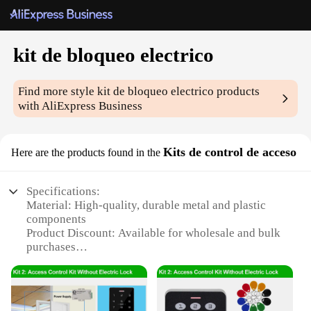
kit de bloqueo electrico
Find more style
kit de bloqueo electrico
products
with AliExpress Business
Kits de control de acceso
Here are the products found in the
Specifications:
Material: High-quality, durable metal and plastic
components
Product Discount: Available for wholesale and bulk
purchases
Type and Category: Electrical locking kit for access
control
Design and Style: Sleek, modern design with easy
installation