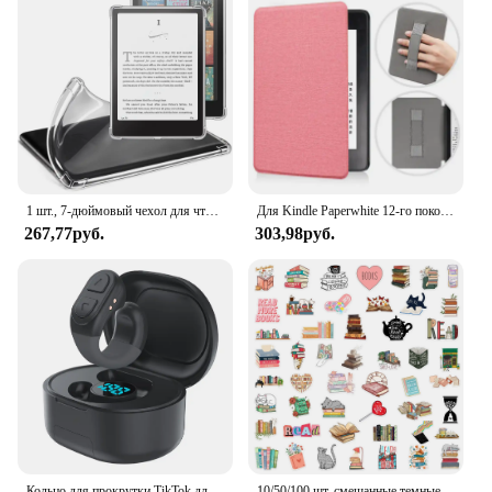
1 шт., 7-дюймовый чехол для чтения с защитой от царапин, подушка безопасности, чехол с электронными чернилами для Kindle Paperwhite 12-го поколения 2024/Colorsoft Signature Edition
Для Kindle Paperwhite 12-го поколения Case 2024 Signature Edition 7-дюймовый кожаный чехол с ручным ремешком SA568B Auto Sleep Cover
267,77руб.
303,98руб.
Кольцо для прокрутки TikTok для пульта дистанционного управления TikTok, Kindle App, камера с дистанционным управлением, Bluetooth-Совместимость с IPhone, Ipad, Android телефоном
10/50/100 шт. смешанные темные романтические наклейки для чтения книг Kindle, эстетические наклейки для девочек, наклейки для Ipad, телефона, ноутбука, дневника