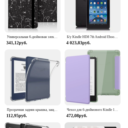
Универсальная 6-дюймовая электронная книга для Kindle Paperwhite с ручным ремешком, окрашенная Крышка для Kobo Protective Slimshell
Б/у Kindle HD8 7th Android Ebook E Book ЖК-дисплей 8-дюймовый сенсорный экран Wi-Fi Ereader Light Better для Kobo Kindle Tablet Pc
341,12руб.
4 023,83руб.
Прозрачная задняя крышка, защитный чехол, противоударный чехол для Kindle Paperwhite6 5 4 3 2 1 Paperwhite 11th 2021/2022 2024 Release
Чехол для 6-дюймового Kindle 11-го поколения 2022, сверхпрозрачный, гибкий, прозрачный, задняя крышка из ТПУ, подсветка, автоматическое пробуждение, сон
112,95руб.
472,08руб.