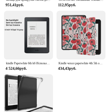
951,41руб.
112,95руб.
kindle Paperwhite 6th k6 Использованный вариант электронной книги Reader EReader EReader E-ink Book для kindle
Kindle чехол paperwhite 4th 5th образец 2022kindle 11th 10th 9th generation Oasis 2 3 Чехол 2021 искусственная кожа
4 524,66руб.
434,43руб.