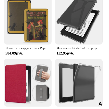
Чехол Twosheep для Kindle Paperwhite 7/10/11/12th для 2024, совершенно новый Kindle 10 2022 11th, защитный чехол, откидная электронная книга
Для нового Kindle 12/11th прозрачный чехол для Kindle Paperwhite 10th Мягкий чехол премиум-класса для Oasis 9th Protective Slimshell
584,09руб.
112,95руб.