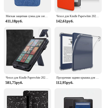
Мягкая защитная сумка для электронных книг для Kindle Paperwhite 1234, чехол 6,0 дюймов, противоударный чехол для карманной книги для Amazon Kindle
Чехол для Kindle Paperwhite 2024 12-го поколения и Colorsoft, 7-дюймовый номер модели. SA569P SA568B Магнитный защитный чехол 7 дюймов
411,18руб.
142,61руб.
Чехол для Kindle Paperwhite 2024 12-го поколения и Colorsoft, 7-дюймовый номер модели. SA569P SA568B Магнитный смарт-чехол с ремешком на руку
Прозрачная задняя крышка для KPW 5/4/3/2/1, для Kindle 10, для Oasis 9/10, мягкая крышка для Paperwhite 5/6/7, Paperwhite 11
581,75руб.
112,95руб.