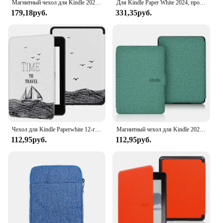
Магнитный чехол для Kindle 2022 Paperwhite 5 4 3, 2021, 8, 10, 11 поколения, 6, 6,8 дюйма
Для Kindle Paper White 2024, прозрачный защитный чехол 12-го поколения, четырехугольный, против падения, против царапин, пылезащитный, простой
179,18руб.
331,35руб.
Чехол для Kindle Paperwhite 12-го поколения 2024 Signature Edition, 7-дюймовый кожаный чехол 6/7/10/11, защитный чехол
Магнитный чехол для Kindle 2022 Paperwhite 5 4 3 2 1 2021 8th 10th 11th Generation 6 6,8 дюймов с автоматическим спящим режимом/пробуждением
112,95руб.
112,95руб.