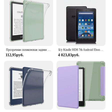
Performance and Property: Provides a snug fit,
ensuring your device remains secure
Shape and Size: Precision-cut to fit the dimensions
of your Kindle Paperwhite
Compatibility: Specifically designed for the Kindle
Paperwhite
Features:
|Kindle Paperwhite Case Protective
Cover|Wholesale|
Прозрачная силиконовая задняя крышка, защитный чехол, противоударный чехол для Kindle Paperwhite 6/6,8 11-го поколения выпуска 2021/2022
Б/у Kindle HD8 7th Android Ebook E Book ЖК-дисплей 8-дюймовый сенсорный экран Wi-Fi Ereader Light Better для Kobo Kindle Tablet Pc
112,95руб.
4 023,83руб.
**Enhanced Protection for Your Reading
Companion**
The Kindle Paperwhite is more than just an e-
reader; it's a companion for your reading
adventures. With its crisp display and lightweight
design, it's the perfect travel companion for book
lovers. However, to keep your device in pristine
condition, you need a protective cover that not only
safeguards it from the rigors of daily use but also
adds a touch of elegance to your reading
experience. This Kindle Paperwhite case is