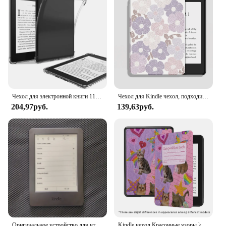
Чехол для электронной книги 11/12-го поколения 6 6,8 7 дюймов C2V2L3, противоударная задняя крышка, прозрачный для Kindle Paperwhite 1/2/3/4/5 Colorsoft 2024
Чехол для Kindle чехол, подходит для нового Kindle 6 дюймов (11-е поколение, выпуск 2022)/ Kindle (10-е поколение, 2019), чехол с цветами
204,97руб.
139,63руб.
Оригинальное устройство для чтения книг электронных книг KINDLE без подсветки, 6-дюймовый чернильный сенсорный экран Kindle 6-го и 8-го поколения, устройство для чтения электронных книг E-ink
Kindle чехол Красочные узоры kindle2022 11th 6in paperwhite5th силиконовый мягкий чехол funda 2021 11th 8th generation