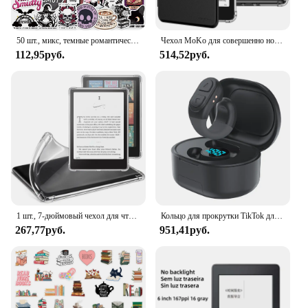
50 шт., микс, темные романтические наклейки для чтения книг, Kindle, эстетические наклейки для девочек, наклейки для Ipad, телефона, ноутбука, дневника
Чехол MoKo для совершенно нового 7-дюймового Kindle Paperwhite 12-го поколения 2024 и Kinder Colorsoft Signature Edition 2024, сверхпрозрачный мягкий чехол
112,95руб.
514,52руб.
1 шт., 7-дюймовый чехол для чтения с защитой от царапин, подушка безопасности, чехол с электронными чернилами для Kindle Paperwhite 12-го поколения 2024/Colorsoft Signature Edition
Кольцо для прокрутки TikTok для пульта дистанционного управления TikTok, Kindle App, камера с дистанционным управлением, Bluetooth-Совместимость с IPhone, Ipad, Android телефоном
267,77руб.
951,41руб.