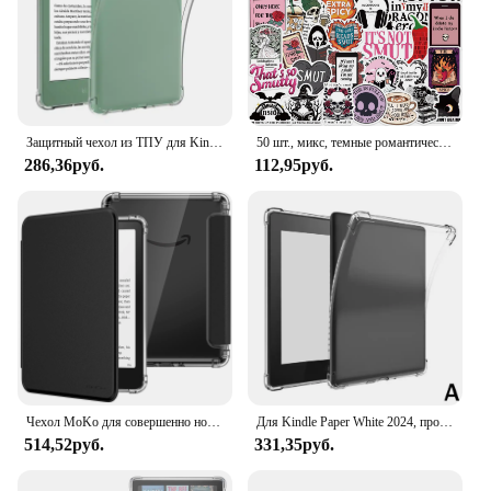
Защитный чехол из ТПУ для Kindle 6 дюймов, 2024, прозрачный чехол для Kindle 6 дюймов, 2022, мягкий чехол для Kindle K11/K12/C2V2L3
50 шт., микс, темные романтические наклейки для чтения книг, Kindle, эстетические наклейки для девочек, наклейки для Ipad, телефона, ноутбука, дневника
286,36руб.
112,95руб.
Чехол MoKo для совершенно нового 7-дюймового Kindle Paperwhite 12-го поколения 2024 и Kinder Colorsoft Signature Edition 2024, сверхпрозрачный мягкий чехол
Для Kindle Paper White 2024, прозрачный защитный чехол 12-го поколения, четырехугольный, против падения, против царапин, пылезащитный, простой
514,52руб.
331,35руб.