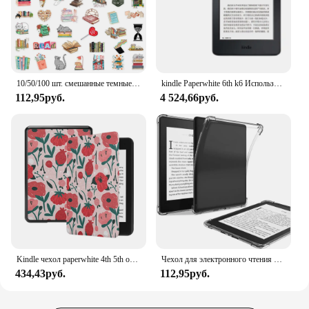
10/50/100 шт. смешанные темные романтические наклейки для чтения книг Kindle, эстетические наклейки для девочек, наклейки для Ipad, телефона, ноутбука, дневника
kindle Paperwhite 6th k6 Использованный вариант электронной книги Reader EReader EReader E-ink Book для kindle
112,95руб.
4 524,66руб.
Kindle чехол paperwhite 4th 5th образец 2022kindle 11th 10th 9th generation Oasis 2 3 Чехол 2021 искусственная кожа
Чехол для электронного чтения 11/12-го поколения 6 6,8 7 дюймов SA568B Защитный корпус C2V2L3 Подушка безопасности для Kindle Paperwhite 1/2/3/4/5 Colorsoft 2024
434,43руб.
112,95руб.