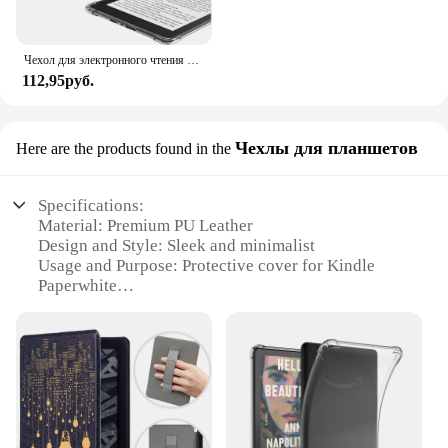
Чехол для электронного чтения 11/12-го поколения 6 6,8 7 дюймов SA568B Защитный корпус C2V2L3 Подушка безопасности для Kindle Paperwhite 1/2/3/4/5 Colorsoft 2024
112,95руб.
Чехлы для планшетов
Here are the products found in the
Specifications:
Material: Premium PU Leather
Design and Style: Sleek and minimalist
Usage and Purpose: Protective cover for Kindle
Paperwhite
Typical Adaptive Scenario: Daily use, travel, and
outdoor activities
Shape or Size: Perfectly tailored to fit the Kindle
Paperwhite
Performance and Property: Durable and lightweight
Features:
|Kindle Paperwhite Case Protective Cover|Vendors|